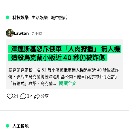
科技娛樂
生活娛樂
城中熱話
Lawton
7 小時
澤連斯基怒斥俄軍「人肉狩獵」 無人機
追殺烏克蘭小販近 40 秒仍被炸傷
烏克蘭克爾松一名 52 歲小販被俄軍無人機追擊近 40 秒後被炸
傷，影片由烏克蘭總統澤連斯基公開。他直斥俄軍對平民進行
閱讀全文
「狩獵式」攻擊，烏克蘭...
21
3
分享
↗
人工智能