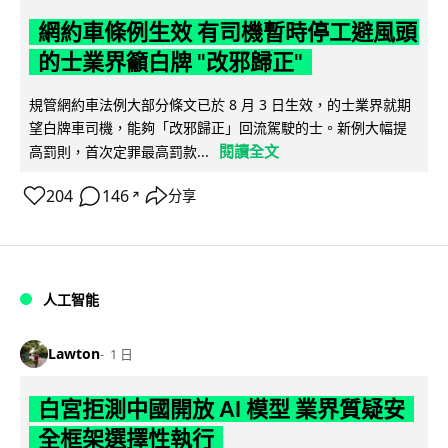
網約車條例生效 有司機暫時停工避風頭
的士業界籲白牌 "改邪歸正"
規管網約車法例大部分條文已於 8 月 3 日生效，的士業界就期
望白牌車司機，能夠「改邪歸正」回流駕駛的士。新例大幅提
閱讀全文
高罰則，首次定罪最高罰款...
204
146
分享
↗
人工智能
Lawton
1 日
白宮拒測中國開放 AI 模型 業界質疑安
全框架選擇性執行