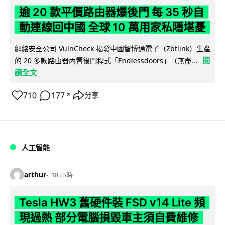
逾 20 款平價路由器爆後門 每 35 秒自
動連線回中國 全球 10 萬用家私隱堪憂
網絡安全公司 VulnCheck 揭發中國智博通電子（Zbtlink）生產
閱
的 20 多款路由器內置後門程式「Endlessdoors」（無盡...
讀全文
710
177
分享
↗
人工智能
arthur
18 小時
Tesla HW3 舊硬件裝 FSD v14 Lite 頻
現過熱 部分電腦損毀車主須自費維修