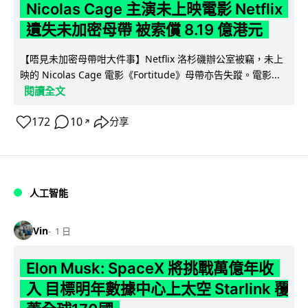
Nicolas Cage 主演未上映電影 Netflix
遺失未加密母帶 被索償 8.19 億港元
【唔見未加密母帶咁大件事】Netflix 洛杉磯辦公室被竊，未上
映的 Nicolas Cage 電影《Fortitude》母帶亦告失蹤。電影...
閱讀全文
172
10
分享
↗
人工智能
Vin
1 日
Elon Musk: SpaceX 將挑戰萬億年收
入 目標明年數據中心上太空 Starlink 覆