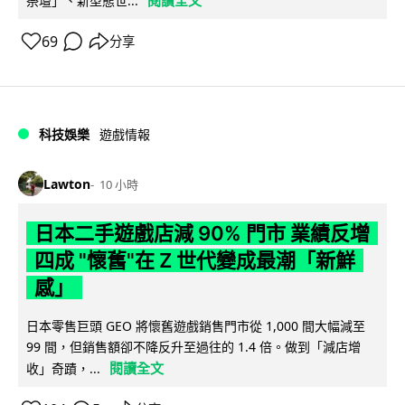
閱讀全文
祭壇」、新型態世...
69
分享
科技娛樂
遊戲情報
Lawton
10 小時
日本二手遊戲店減 90% 門市 業績反增
四成 "懷舊"在 Z 世代變成最潮「新鮮
感」
日本零售巨頭 GEO 將懷舊遊戲銷售門市從 1,000 間大幅減至
99 間，但銷售額卻不降反升至過往的 1.4 倍。做到「減店增
閱讀全文
收」奇蹟，...