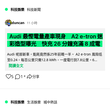
科技娛樂
科技新聞
duncan
11 小時
Audi 最慳電量產車現身 A2 e-tron 迷
彩造型曝光 快充 26 分鐘充滿 8 成電
Audi 呢部新車，能耗竟然係25年前嘅一半。 A2 e-tron 風阻低
至0.24，每百公里只需12.8 kWh，一度電行到7.8公里。6...
閱讀全文
5
1
分享
↗
科技娛樂
生活娛樂
城中熱話