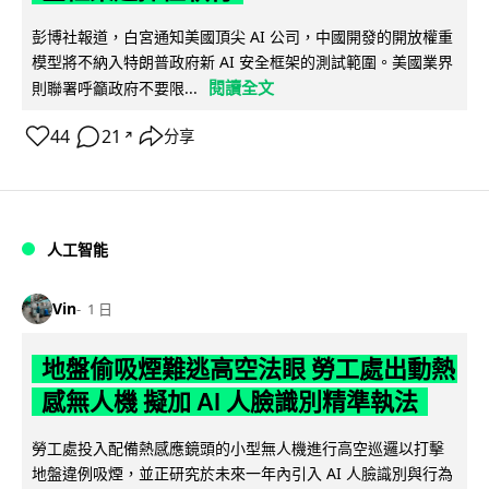
彭博社報道，白宮通知美國頂尖 AI 公司，中國開發的開放權重
模型將不納入特朗普政府新 AI 安全框架的測試範圍。美國業界
閱讀全文
則聯署呼籲政府不要限...
44
21
分享
↗
人工智能
Vin
1 日
地盤偷吸煙難逃高空法眼 勞工處出動熱
感無人機 擬加 AI 人臉識別精準執法
勞工處投入配備熱感應鏡頭的小型無人機進行高空巡邏以打擊
地盤違例吸煙，並正研究於未來一年內引入 AI 人臉識別與行為