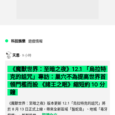
科技娛樂
遊戲情報
天恩
9 小時
《魔獸世界：至暗之夜》12.1 「烏拉特
克的詛咒」專訪：巢穴不為提高世界首
領門檻而設 《諸王之眠》縮短約 10 分
鐘
《魔獸世界：至暗之夜》版本更新 12.1「烏拉特克的詛咒」將
於 8 月 13 日正式上線，帶來全新區域「盤蛇島」、地城「毒牙