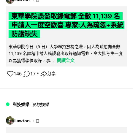
東華學院誤發取錄電郵 全數 11,139 名
申請人一度空歡喜 專家:人為疏忽+系統
防護缺失
東華學院今日（5 日）大學聯招放榜之際，因人為疏忽向全數
11,139 名課程申請人錯誤發出取錄通知電郵，令大批考生一度
閱讀全文
以為獲得學位取錄，事...
146
17
分享
↗
科技娛樂
影視娛樂
Lawton
1 日