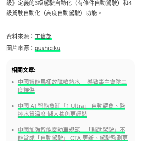
級》定義的3級駕駛自動化（有條件自動駕駛）和4
級駕駛自動化（高度自動駕駛）功能。
資料來源：
工信部
圖片來源：
gushiciku
相關文章:
中國智能馬桶故障噴熱水 導致事主會陰二
度燒傷
中國 AI 智能魚缸「1 Ultra」 自動餵魚、監
控水質溫度 懶人養魚更輕鬆
中國加強智能電動車規範 「輔助駕駛」不
能當成「自動駕駛」 OTA 更新、駕駛監測更