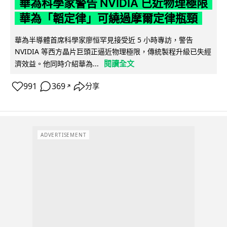
華為科學家警告 NVIDIA 已近物理極限
華為「韜定律」可繞過摩爾定律瓶頸
華為半導體首席科學家廖恒罕見接受近 5 小時專訪，警告
NVIDIA 等西方晶片巨頭正逼近物理極限，傳統製程升級已失經
閱讀全文
濟效益。他同時介紹華為...
991
369
分享
↗
ADVERTISEMENT