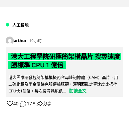
人工智能
arthur
19 小時
港大工程學院研極簡架構晶片 搜尋速度
勝標準 CPU 1 億倍
港大團隊研發極簡架構模擬內容尋址記憶體（CAM）晶片，用
二硫化鉬及半金屬銻克服傳輸瓶頸，漢明距離計算速度比標準
閱讀全文
CPU快1億倍，每次搜尋耗能低...
40
17
分享
↗