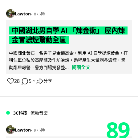
Lawton
8 小時
中國湖北男自學 AI 「煉金術」 屋內煉
金冒濃煙驚動全區
中國湖北黃石一名男子見金價高企，利用 AI 自學提煉黃金，在
租住單位私設高壓爐及作坊冶煉，過程產生大量刺鼻濃煙，驚
閱讀全文
動鄰居報警。警方到場揭發整...
28
5
分享
↗
3C科技
流動音樂
89
Lawton
9 小時