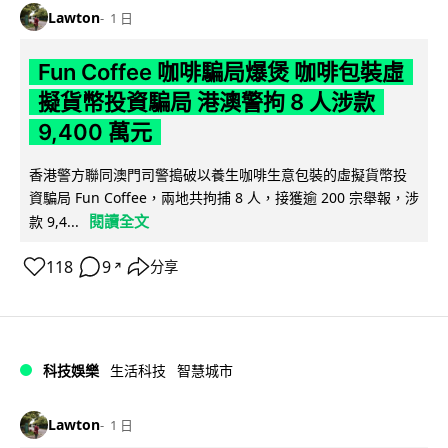
Lawton
1 日
Fun Coffee 咖啡騙局爆煲 咖啡包裝虛
擬貨幣投資騙局 港澳警拘 8 人涉款
9,400 萬元
香港警方聯同澳門司警搗破以養生咖啡生意包裝的虛擬貨幣投
資騙局 Fun Coffee，兩地共拘捕 8 人，接獲逾 200 宗舉報，涉
閱讀全文
款 9,4...
118
9
分享
↗
科技娛樂
生活科技
智慧城市
Lawton
1 日