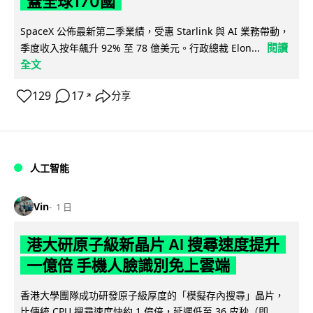
蓋全球170國
SpaceX 公佈最新第二季業績，受惠 Starlink 與 AI 業務帶動，
閱讀
季度收入按年飆升 92% 至 78 億美元。行政總裁 Elon...
全文
129
17
分享
↗
人工智能
Vin
1 日
港大研原子級新晶片 AI 搜尋速度提升
一億倍 手機人臉識別免上雲端
香港大學團隊成功研發原子級厚度的「模擬存內搜尋」晶片，
比傳統 CPU 搜尋速度快約 1 億倍，延遲低至 36 皮秒（即