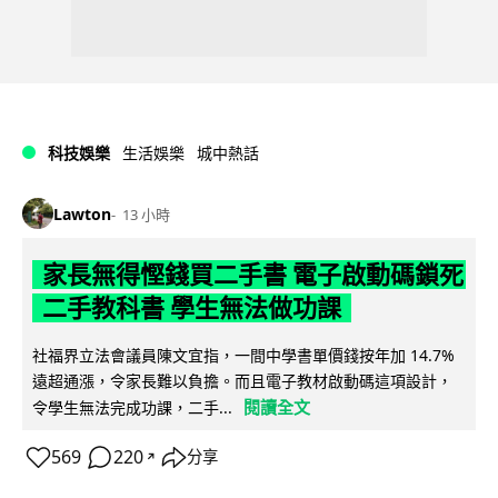
科技娛樂
生活娛樂
城中熱話
Lawton
13 小時
家長無得慳錢買二手書 電子啟動碼鎖死
二手教科書 學生無法做功課
社福界立法會議員陳文宜指，一間中學書單價錢按年加 14.7%
遠超通漲，令家長難以負擔。而且電子教材啟動碼這項設計，
閱讀全文
令學生無法完成功課，二手...
569
220
分享
↗