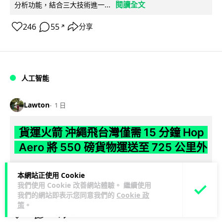
閱讀全文
分析功能，結合三大技術進一...
246
55
分享
↗
人工智能
Lawton
1 日
貨運火箭 沖繩飛台灣僅需 15 分鐘 Hop
Aero 將 550 磅貨物運送至 725 公里外
【真正用火箭送貨】美國初創 Hop Aero 公開自動駕駛貨運火
本網站正使用 Cookie
箭，聲稱可在 15 分鐘內將 250 公斤物資投送 750 公里外，並
我們使用 Cookie 改善網站體驗。 繼續使用
閱讀全文
以沖繩...
我們的網站即表示您同意我們的
Cookie 政
策
。
52
6
分享
↗