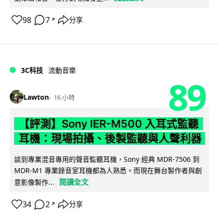
98
7
分享
↗
3C科技
流動音樂
89
Lawton
16 小時
【評測】Sony IER-M500 入耳式監聽
耳機：現場拍攝、後製監聽與人聲利器
談到專業混音專用的聲音監聽耳機，Sony 經典 MDR-7506 到
MDR-M1 專業錄音室耳機都為人熟悉。而現在舞台製作者與創
閱讀全文
意影像製作...
34
2
分享
↗