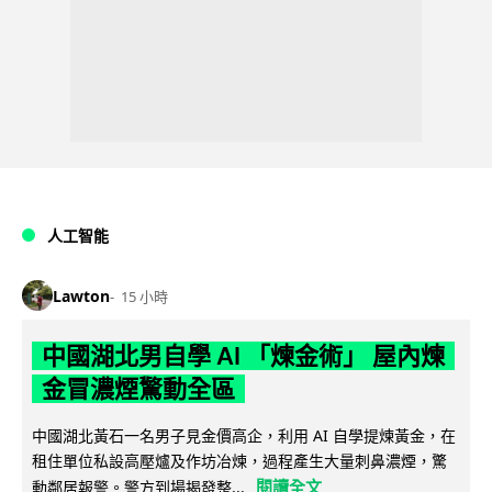
人工智能
Lawton
15 小時
中國湖北男自學 AI 「煉金術」 屋內煉
金冒濃煙驚動全區
中國湖北黃石一名男子見金價高企，利用 AI 自學提煉黃金，在
租住單位私設高壓爐及作坊冶煉，過程產生大量刺鼻濃煙，驚
閱讀全文
動鄰居報警。警方到場揭發整...