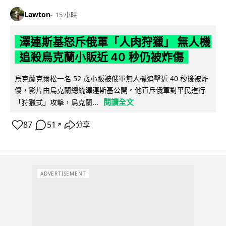
Lawton
15 小時
澤連斯基怒斥俄軍「人肉狩獵」 無人機
追殺烏克蘭小販近 40 秒仍被炸傷
烏克蘭克爾松一名 52 歲小販被俄軍無人機追擊近 40 秒後被炸
傷，影片由烏克蘭總統澤連斯基公開。他直斥俄軍對平民進行
閱讀全文
「狩獵式」攻擊，烏克蘭...
87
51
分享
↗
ADVERTISEMENT