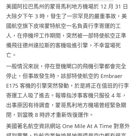
美國阿拉巴馬州的蒙哥馬利地方機場於 12 月 31 日
大除夕下午 3 時，發生了一宗罕見的嚴重事故，美
國航空旗下皮埃蒙特航空一名負責行李寄運的工
人，在停機坪工作期間，突然被一部特使航空正準
備飛往德州達拉斯的客機吸進引擎，不幸當場死
亡。
一般情況來說，停在登機閘口的飛機引擎都會完全
停止，但事故發生時，該部特使航空的 Embraer
E175 客機的引擎突然發動，於是將正在值班的行李
寄運工人吸了進去。報導指涉事客機只服役 4 年，
出事原因有待調查，蒙哥馬利地方機場曾經緊急關
閉，到當晚 8 時許才重新恢復運作。
美國著名航空資訊網站 One Mile At A Time 對意外
感到震驚，指航空業無論是地面還是空中都有很高