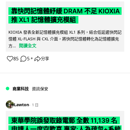
靠快閃記憶體紓緩 DRAM 不足 KIOXIA
推 XL1 記憶體擴充模組
KIOXIA 發表全新記憶體擴充模組 XL1 系列，結合低延遲快閃記
憶體 XL-FLASH 與 CXL 介面，將快閃記憶體轉化為記憶體擴充
閱讀全文
方...
85
5
分享
↗
商業科技
資訊保安
Lawton
1 日
東華學院誤發取錄電郵 全數 11,139 名
申請人一度空歡喜 專家:人為疏忽+系統