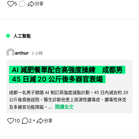
5
分享
人工智能
arthur
2 小時
AI 減肥餐單配合高強度操練 成都男
45 日減 20 公斤後多器官衰竭
成都一名男子跟隨 AI 制訂高強度減脂計劃，45 日內減去約 20
公斤後昏迷送院。醫生診斷他患上尿源性膿毒症、膿毒性休克
閱讀全文
及多器官功能障礙。...
10
2
分享
↗