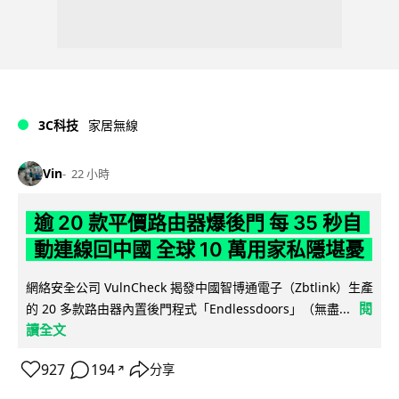
3C科技
家居無線
Vin
22 小時
逾 20 款平價路由器爆後門 每 35 秒自
動連線回中國 全球 10 萬用家私隱堪憂
網絡安全公司 VulnCheck 揭發中國智博通電子（Zbtlink）生產
閱
的 20 多款路由器內置後門程式「Endlessdoors」（無盡...
讀全文
927
194
分享
↗