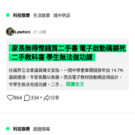
科技娛樂
生活娛樂
城中熱話
Lawton
21 小時
家長無得慳錢買二手書 電子啟動碼鎖死
二手教科書 學生無法做功課
社福界立法會議員陳文宜指，一間中學書單價錢按年加 14.7%
遠超通漲，令家長難以負擔。而且電子教材啟動碼這項設計，
閱讀全文
令學生無法完成功課，二手...
864
334
分享
↗
科技娛樂
遊戲情報