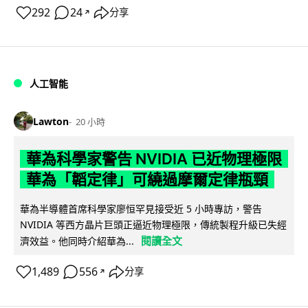
292
24
分享
↗
人工智能
Lawton
20 小時
華為科學家警告 NVIDIA 已近物理極限
華為「韜定律」可繞過摩爾定律瓶頸
華為半導體首席科學家廖恒罕見接受近 5 小時專訪，警告
NVIDIA 等西方晶片巨頭正逼近物理極限，傳統製程升級已失經
閱讀全文
濟效益。他同時介紹華為...
1,489
556
分享
↗