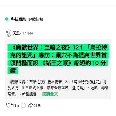
科技娛樂
遊戲情報
天恩
17 小時
《魔獸世界：至暗之夜》12.1 「烏拉特
克的詛咒」專訪：巢穴不為提高世界首
領門檻而設 《諸王之眠》縮短約 10 分
鐘
《魔獸世界：至暗之夜》版本更新 12.1「烏拉特克的詛咒」將
於 8 月 13 日正式上線，帶來全新區域「盤蛇島」、地城「毒牙
閱讀全文
祭壇」、新型態世...
115
分享