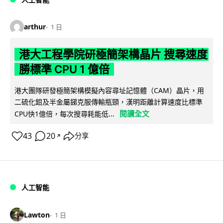
arthur
1 日
港大工程學院研極簡架構晶片 搜尋速度
勝標準 CPU 1 億倍
港大團隊研發極簡架構模擬內容尋址記憶體（CAM）晶片，用
二硫化鉬及半金屬銻克服傳輸瓶頸，漢明距離計算速度比標準
閱讀全文
CPU快1億倍，每次搜尋耗能低...
43
20
分享
↗
人工智能
Lawton
1 日