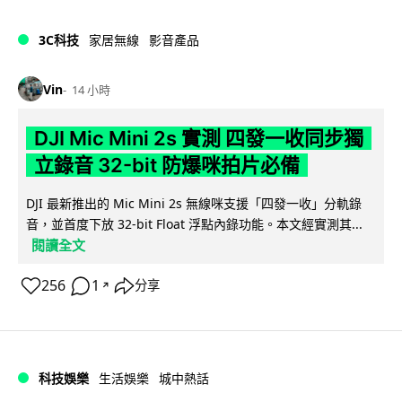
3C科技
家居無線
影音產品
Vin
14 小時
DJI Mic Mini 2s 實測 四發一收同步獨
立錄音 32-bit 防爆咪拍片必備
DJI 最新推出的 Mic Mini 2s 無線咪支援「四發一收」分軌錄
音，並首度下放 32-bit Float 浮點內錄功能。本文經實測其...
閱讀全文
256
1
分享
↗
科技娛樂
生活娛樂
城中熱話