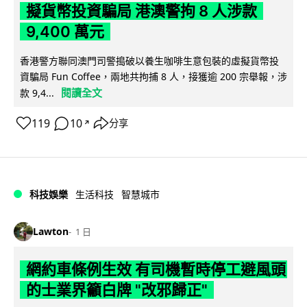
擬貨幣投資騙局 港澳警拘 8 人涉款
9,400 萬元
香港警方聯同澳門司警搗破以養生咖啡生意包裝的虛擬貨幣投
資騙局 Fun Coffee，兩地共拘捕 8 人，接獲逾 200 宗舉報，涉
閱讀全文
款 9,4...
119
10
分享
↗
科技娛樂
生活科技
智慧城市
Lawton
1 日
網約車條例生效 有司機暫時停工避風頭
的士業界籲白牌 "改邪歸正"