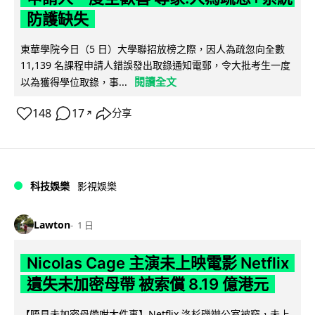
防護缺失
東華學院今日（5 日）大學聯招放榜之際，因人為疏忽向全數
11,139 名課程申請人錯誤發出取錄通知電郵，令大批考生一度
閱讀全文
以為獲得學位取錄，事...
148
17
分享
↗
科技娛樂
影視娛樂
Lawton
1 日
Nicolas Cage 主演未上映電影 Netflix
遺失未加密母帶 被索償 8.19 億港元
【唔見未加密母帶咁大件事】Netflix 洛杉磯辦公室被竊，未上