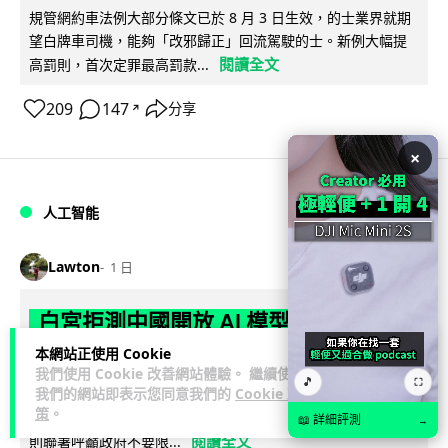
規管網約車法例大部分條文已於 8 月 3 日生效，的士業界就期
望白牌車司機，能夠「改邪歸正」回流駕駛的士。新例大幅提
閱讀全文
高罰則，首次定罪最高罰款...
209
147
分享
↗
×
人工智能
Lawton
1 日
白宮拒測中國開放 AI 模型 業界質疑安
全框架選擇性執行
本網站正使用 Cookie
我們使用 Cookie 改善網站體驗。 繼續使用
🎵
⛶
我們的網站即表示您同意我們的
Cookie 政
彭博社報道，白宮通知美國頂尖 AI 公司，中國開發的開放權重
策
。
模型將不納入特朗普政府新 AI 安全框架的測試範圍。美國業界
📖 詳細評測
→
閱讀全文
則聯署呼籲政府不要限...