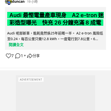
duncan
19 小時
Audi 最慳電量產車現身 A2 e-tron 迷
彩造型曝光 快充 26 分鐘充滿 8 成電
Audi 呢部新車，能耗竟然係25年前嘅一半。 A2 e-tron 風阻低
至0.24，每百公里只需12.8 kWh，一度電行到7.8公里。6...
閱讀全文
7
1
分享
↗
ADVERTISEMENT