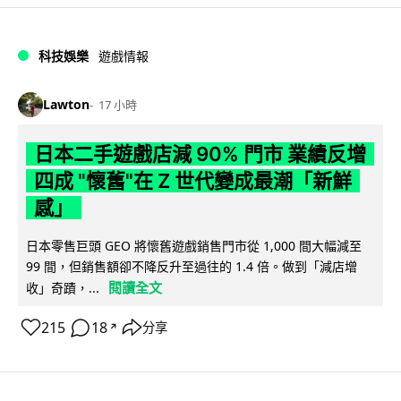
科技娛樂
遊戲情報
Lawton
17 小時
日本二手遊戲店減 90% 門市 業績反增
四成 "懷舊"在 Z 世代變成最潮「新鮮
感」
日本零售巨頭 GEO 將懷舊遊戲銷售門市從 1,000 間大幅減至
99 間，但銷售額卻不降反升至過往的 1.4 倍。做到「減店增
閱讀全文
收」奇蹟，...
215
18
分享
↗