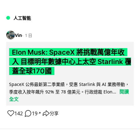
人工智能
Vin
1 日
Elon Musk: SpaceX 將挑戰萬億年收
入 目標明年數據中心上太空 Starlink 覆
蓋全球170國
SpaceX 公佈最新第二季業績，受惠 Starlink 與 AI 業務帶動，
閱讀
季度收入按年飆升 92% 至 78 億美元。行政總裁 Elon...
全文
142
19
分享
↗