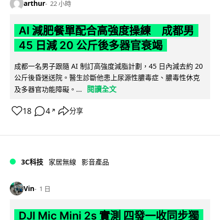
arthur
22 小時
AI 減肥餐單配合高強度操練 成都男
45 日減 20 公斤後多器官衰竭
成都一名男子跟隨 AI 制訂高強度減脂計劃，45 日內減去約 20
公斤後昏迷送院。醫生診斷他患上尿源性膿毒症、膿毒性休克
閱讀全文
及多器官功能障礙。...
18
4
分享
↗
3C科技
家居無線
影音產品
Vin
1 日
DJI Mic Mini 2s 實測 四發一收同步獨