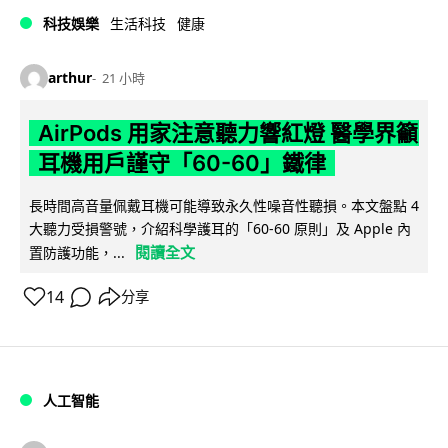
科技娛樂
生活科技
健康
arthur
21 小時
AirPods 用家注意聽力響紅燈 醫學界籲
耳機用戶謹守「60-60」鐵律
長時間高音量佩戴耳機可能導致永久性噪音性聽損。本文盤點 4
大聽力受損警號，介紹科學護耳的「60-60 原則」及 Apple 內
閱讀全文
置防護功能，...
14
分享
人工智能