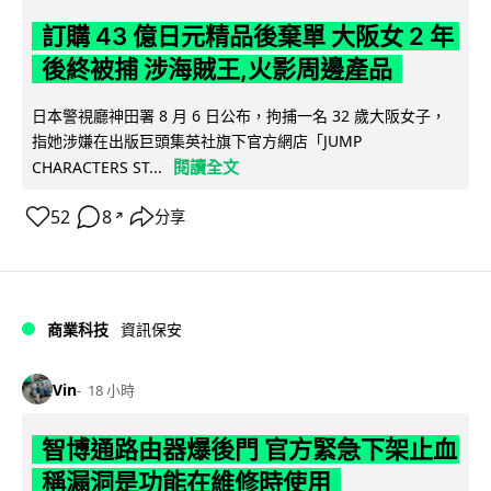
訂購 43 億日元精品後棄單 大阪女 2 年
後終被捕 涉海賊王,火影周邊產品
日本警視廳神田署 8 月 6 日公布，拘捕一名 32 歲大阪女子，
指她涉嫌在出版巨頭集英社旗下官方網店「JUMP
閱讀全文
CHARACTERS ST...
52
8
分享
↗
商業科技
資訊保安
Vin
18 小時
智博通路由器爆後門 官方緊急下架止血
稱漏洞是功能在維修時使用