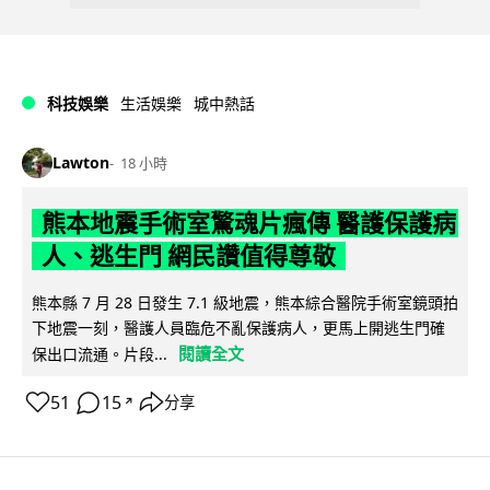
科技娛樂
生活娛樂
城中熱話
Lawton
18 小時
熊本地震手術室驚魂片瘋傳 醫護保護病
人、逃生門 網民讚值得尊敬
熊本縣 7 月 28 日發生 7.1 級地震，熊本綜合醫院手術室鏡頭拍
下地震一刻，醫護人員臨危不亂保護病人，更馬上開逃生門確
閱讀全文
保出口流通。片段...
51
15
分享
↗