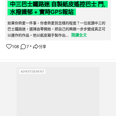
中三巴士鐵路迷 自製紙皮遙控巴士 門,
水撥識郁 + 實時GPS報站
如果你熱愛一件事，你會熱愛到怎樣的程度？一位就讀中三的
巴士鐵路迷，選擇由零開始，把自己的興趣一步步變成真正可
閱讀全文
以運作的作品。他以紙皮親手製作出...
108
7
分享
↗
ADVERTISEMENT