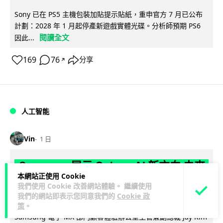
Sony 已在 PS5 主機包裝加貼提示貼紙，重申官方 7 月已公布
計劃：2028 年 1 月起停產新遊戲實體光碟。分析師預期 PS6
閱讀全文
因此...
169
76
分享
↗
人工智能
Vin
1 日
Samsung 展示 Galaxy AI 新方向 未來
本網站正使用 Cookie
手機毋須輸入文字 轉向 Agent 全自動操
我們使用 Cookie 改善網站體驗。 繼續使用
作
我們的網站即表示您同意我們的
Cookie 政
策
。
Samsung 電子 MX 部門顧客體驗辦公室主管兼副總裁 Jay Kim