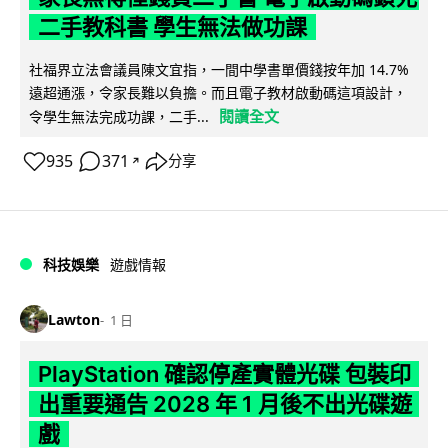
二手教科書 學生無法做功課
社福界立法會議員陳文宜指，一間中學書單價錢按年加 14.7%
遠超通漲，令家長難以負擔。而且電子教材啟動碼這項設計，
閱讀全文
令學生無法完成功課，二手...
935
371
分享
↗
科技娛樂
遊戲情報
Lawton
1 日
PlayStation 確認停產實體光碟 包裝印
出重要通告 2028 年 1 月後不出光碟遊
戲