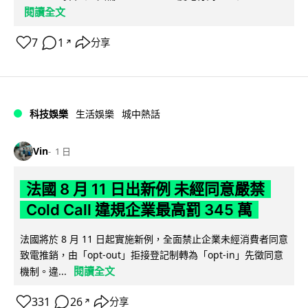
閱讀全文
7
1
分享
↗
科技娛樂
生活娛樂
城中熱話
Vin
1 日
法國 8 月 11 日出新例 未經同意嚴禁
Cold Call 違規企業最高罰 345 萬
法國將於 8 月 11 日起實施新例，全面禁止企業未經消費者同意
致電推銷，由「opt-out」拒接登記制轉為「opt-in」先徵同意
閱讀全文
機制。違...
331
26
分享
↗