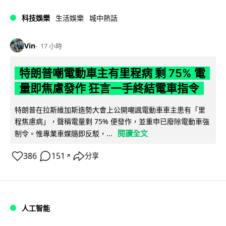
科技娛樂
生活娛樂
城中熱話
Vin
17 小時
特朗普嘲電動車主有里程病 剩 75% 電
量即焦慮發作 狂言一手終結電車指令
特朗普在拉斯維加斯造勢大會上公開嘲諷電動車車主患有「里
程焦慮病」，聲稱電量剩 75% 便發作，並重申已廢除電動車強
閱讀全文
制令。惟專業車媒隨即反駁，...
386
151
分享
↗
人工智能