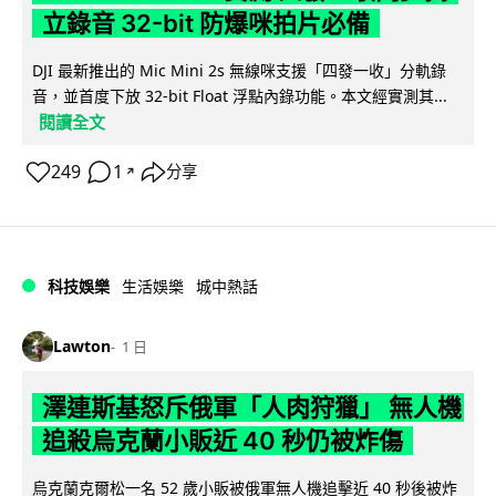
立錄音 32-bit 防爆咪拍片必備
DJI 最新推出的 Mic Mini 2s 無線咪支援「四發一收」分軌錄
音，並首度下放 32-bit Float 浮點內錄功能。本文經實測其...
閱讀全文
249
1
分享
↗
科技娛樂
生活娛樂
城中熱話
Lawton
1 日
澤連斯基怒斥俄軍「人肉狩獵」 無人機
追殺烏克蘭小販近 40 秒仍被炸傷
烏克蘭克爾松一名 52 歲小販被俄軍無人機追擊近 40 秒後被炸