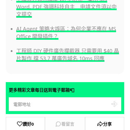
Word, PDF 強調科技自主 申請文件須以中
文提交
AI Agent 策略大誤區：為何企業不應在 MS
Office 開發插件？
工程師 DIY 硬件廣告攔截器 只需要用 $40 晶
片製作 擋 53.7 萬廣告域名 10ms 回應
📮
更多精彩文章每日送到電子郵箱
讚好
0
看留言
分享