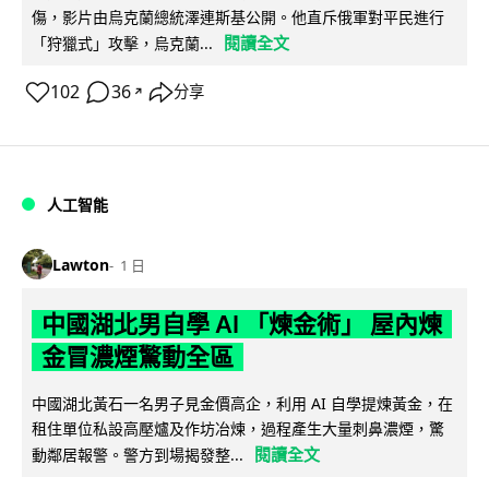
傷，影片由烏克蘭總統澤連斯基公開。他直斥俄軍對平民進行
閱讀全文
「狩獵式」攻擊，烏克蘭...
102
36
分享
↗
人工智能
Lawton
1 日
中國湖北男自學 AI 「煉金術」 屋內煉
金冒濃煙驚動全區
中國湖北黃石一名男子見金價高企，利用 AI 自學提煉黃金，在
租住單位私設高壓爐及作坊冶煉，過程產生大量刺鼻濃煙，驚
閱讀全文
動鄰居報警。警方到場揭發整...