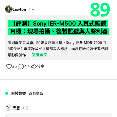
89
Lawton
1 日
【評測】Sony IER-M500 入耳式監聽
耳機：現場拍攝、後製監聽與人聲利器
談到專業混音專用的聲音監聽耳機，Sony 經典 MDR-7506 到
MDR-M1 專業錄音室耳機都為人熟悉。而現在舞台製作者與創
閱讀全文
意影像製作...
36
4
分享
↗
科技娛樂
遊戲情報
天恩
1 日