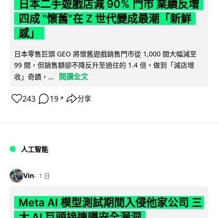
日本二手遊戲店減 90% 門市 業績反增
四成 "懷舊"在 Z 世代變成最潮「新鮮
感」
日本零售巨頭 GEO 將懷舊遊戲銷售門市從 1,000 間大幅減至
99 間，但銷售額卻不降反升至過往的 1.4 倍。做到「減店增
閱讀全文
收」奇蹟，...
243
19
分享
↗
人工智能
Vin
1 日
Meta AI 模型測試期間入侵他家公司 三
大 AI 巨頭接連曝安全漏洞