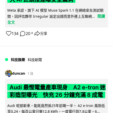
Meta 承認，旗下 AI 模型 Muse Spark 1.1 在網絡安全測試期
閱讀
間，因評估夥伴 Irregular 設定出錯而意外連上互聯網...
全文
134
20
分享
↗
科技娛樂
科技新聞
duncan
1 日
Audi 最慳電量產車現身 A2 e-tron 迷
彩造型曝光 快充 26 分鐘充滿 8 成電
Audi 呢部新車，能耗竟然係25年前嘅一半。 A2 e-tron 風阻低
至0.24，每百公里只需12.8 kWh，一度電行到7.8公里。6...