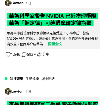
Lawton
1 日
華為科學家警告 NVIDIA 已近物理極限
華為「韜定律」可繞過摩爾定律瓶頸
華為半導體首席科學家廖恒罕見接受近 5 小時專訪，警告
NVIDIA 等西方晶片巨頭正逼近物理極限，傳統製程升級已失經
閱讀全文
濟效益。他同時介紹華為...
1,546
593
分享
↗
科技娛樂
生活娛樂
城中熱話
Lawton
1 日
家長無得慳錢買二手書 電子啟動碼鎖死