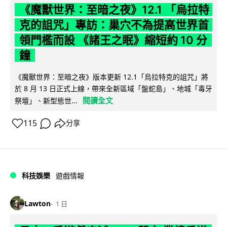
《魔獸世界：至暗之夜》12.1 「烏拉特
克的詛咒」專訪：巢穴不為提高世界首
領門檻而設 《諸王之眠》縮短約 10 分
鐘
《魔獸世界：至暗之夜》版本更新 12.1「烏拉特克的詛咒」將
於 8 月 13 日正式上線，帶來全新區域「盤蛇島」、地城「毒牙
閱讀全文
祭壇」、新型態世...
115
分享
科技娛樂
遊戲情報
Lawton
1 日