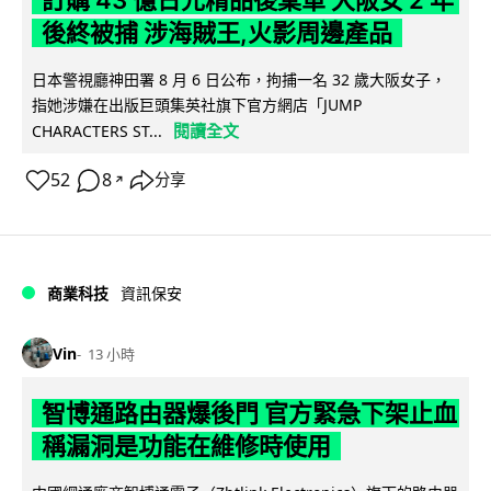
訂購 43 億日元精品後棄單 大阪女 2 年
後終被捕 涉海賊王,火影周邊產品
日本警視廳神田署 8 月 6 日公布，拘捕一名 32 歲大阪女子，
指她涉嫌在出版巨頭集英社旗下官方網店「JUMP
閱讀全文
CHARACTERS ST...
52
8
分享
↗
商業科技
資訊保安
Vin
13 小時
智博通路由器爆後門 官方緊急下架止血
稱漏洞是功能在維修時使用