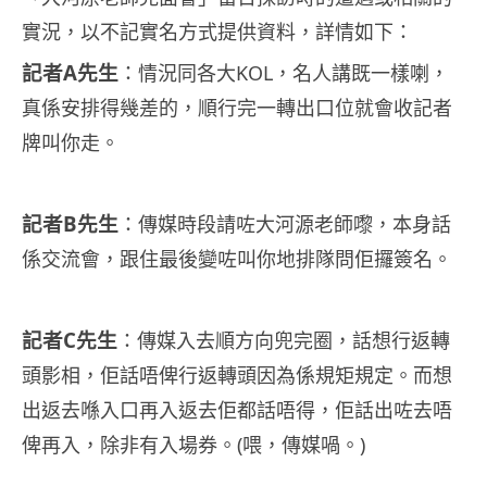
實況，以不記實名方式提供資料，詳情如下：
記者A先生
：情況同各大KOL，名人講既一樣喇，
真係安排得幾差的，順行完一轉出口位就會收記者
牌叫你走。
記者B先生
：傳媒時段請咗大河源老師嚟，本身話
係交流會，跟住最後變咗叫你地排隊問佢攞簽名。
記者C先生
：傳媒入去順方向兜完圈，話想行返轉
頭影相，佢話唔俾行返轉頭因為係規矩規定。而想
出返去喺入口再入返去佢都話唔得，佢話出咗去唔
俾再入，除非有入場券。(喂，傳媒喎。)