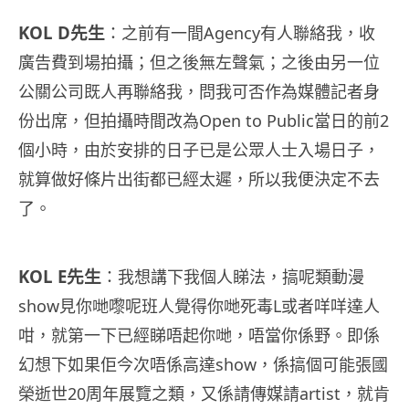
KOL D先生
：之前有一間Agency有人聯絡我，收
廣告費到場拍攝；但之後無左聲氣；之後由另一位
公關公司既人再聯絡我，問我可否作為媒體記者身
份出席，但拍攝時間改為Open to Public當日的前2
個小時，由於安排的日子已是公眾人士入場日子，
就算做好條片出街都已經太遲，所以我便決定不去
了。
KOL E先生
：我想講下我個人睇法，搞呢類動漫
show見你哋嚟呢班人覺得你哋死毒L或者咩咩達人
咁，就第一下已經睇唔起你哋，唔當你係野。即係
幻想下如果佢今次唔係高達show，係搞個可能張國
榮逝世20周年展覽之類，又係請傳媒請artist，就肯