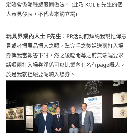
定唔會係呢種態度同做法。 (此乃 KOL E 先生的個
人意見發表，不代表本網立場)
玩具界業內人士 F先生
：PR活動前拜託我幫忙俾意
見或者搵展品搵人之類，幫完手之後話送兩打入場
券俾我當報答下咁，然之後臨開幕之前無端端要求
話嗰兩打入場券淨係可以比業內有名有page嘅人。
於是我就拒絕要呢啲入場券。