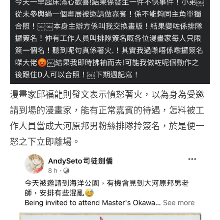
漫畫家邱福龍則發文表示憤怒著火，以為身為受邀
請到場的漫畫家，能有正常嘉賓的待遇，怎料被工
作人員當成大河原邦男粉絲排隊拎簽名，於是便一
怒之下立即離場。