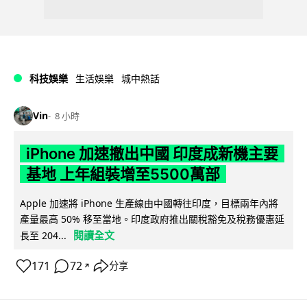
科技娛樂
生活娛樂
城中熱話
Vin
8 小時
iPhone 加速撤出中國 印度成新機主要
基地 上年組裝增至5500萬部
Apple 加速將 iPhone 生產線由中國轉往印度，目標兩年內將
產量最高 50% 移至當地。印度政府推出關稅豁免及稅務優惠延
閱讀全文
長至 204...
171
72
分享
↗