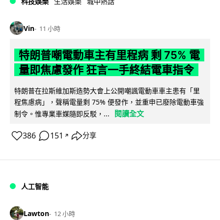
科技娛樂
生活娛樂
城中熱話
Vin
11 小時
特朗普嘲電動車主有里程病 剩 75% 電
量即焦慮發作 狂言一手終結電車指令
特朗普在拉斯維加斯造勢大會上公開嘲諷電動車車主患有「里
程焦慮病」，聲稱電量剩 75% 便發作，並重申已廢除電動車強
閱讀全文
制令。惟專業車媒隨即反駁，...
386
151
分享
↗
人工智能
Lawton
12 小時