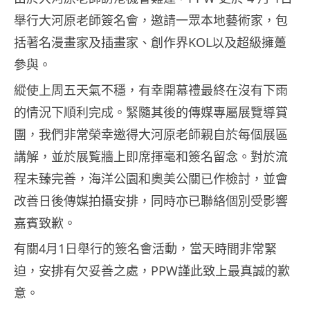
舉行大河原老師簽名會，邀請一眾本地藝術家，包
括著名漫畫家及插畫家、創作界KOL以及超級擁躉
參與。
縱使上周五天氣不穩，有幸開幕禮最終在沒有下雨
的情況下順利完成。緊隨其後的傳媒專屬展覽導賞
團，我們非常榮幸邀得大河原老師親自於每個展區
講解，並於展覧牆上即席揮毫和簽名留念。對於流
程未臻完善，海洋公園和奧美公關已作檢討，並會
改善日後傳媒拍攝安排，同時亦已聯絡個別受影響
嘉賓致歉。
有關4月1日舉行的簽名會活動，當天時間非常緊
迫，安排有欠妥善之處，PPW謹此致上最真誠的歉
意。