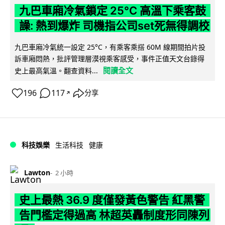
九巴車廂冷氣鎖定 25°C 高溫下乘客鼓
譟: 熱到爆炸 司機指公司set死無得調校
九巴車廂冷氣統一設定 25°C，有乘客乘搭 60M 線期間拍片投
訴車廂悶熱，批評管理層漠視乘客感受，事件正值天文台錄得
閱讀全文
史上最高氣溫。翻查資料...
196
117
分享
↗
科技娛樂
生活科技
健康
Lawton
2 小時
史上最熱 36.9 度僅發黃色警告 紅黑警
告門檻定得過高 林超英轟制度形同陳列