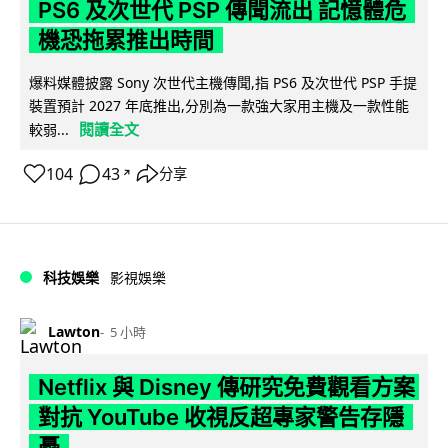
PS6 及次世代 PSP 傳聞流出 記憶體危
機恐拖累推出時間
爆料媒體披露 Sony 次世代主機傳聞,指 PS6 及次世代 PSP 手提
裝置預計 2027 年底推出,分別為一款強大家用主機及一款性能
閱讀全文
較弱...
104
43
分享
↗
科技娛樂
影視娛樂
Lawton
5 小時
Netflix 與 Disney 傳研究免費觀看方案
對抗 YouTube 收視反超專家警告存隱
憂