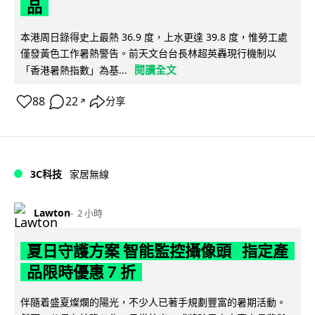
品
本港周日錄得史上最熱 36.9 度，上水更達 39.8 度，惟勞工處
僅發黃色工作暑熱警告。前天文台台長林超英轟現行機制以
閱讀全文
「香港暑熱指數」為基...
88
22
分享
↗
3C科技
家居無線
Lawton
2 小時
夏日守護方案 智能監控攝像頭 指定產
品限時優惠 7 折
伴隨着盛夏燦爛的陽光，不少人已著手規劃豐富的暑期活動。