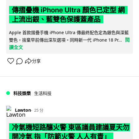
傳摺疊機 iPhone Ultra 顏色已定型 網
上流出銀、藍雙色保護蓋產品
Apple 首款摺疊手機 iPhone Ultra 傳最終配色定為銀色與深藍
閱
雙色，捨棄早前傳出深灰選項。同時新一代 iPhone 18 Pr...
讀全文
分享
科技娛樂
生活科技
Lawton
25 分
冷氣機短路釀火警 東區議員建議夏天勿
開冷氣 指「防範火警 人人有責」