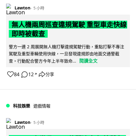
Lawton
5 小時
無人機兩周巡查違規駕駛 重型車走快線
即時被截查
警方一連 2 周展開無人機打擊違規駕駛行動，重點打擊不專注
駕駛及重型車輛使用快線，一旦發現違規即由地面交通警截
閱讀全文
查。行動配合警方今年上半年致命...
84
12
分享
↗
科技娛樂
遊戲情報
Lawton
5 小時