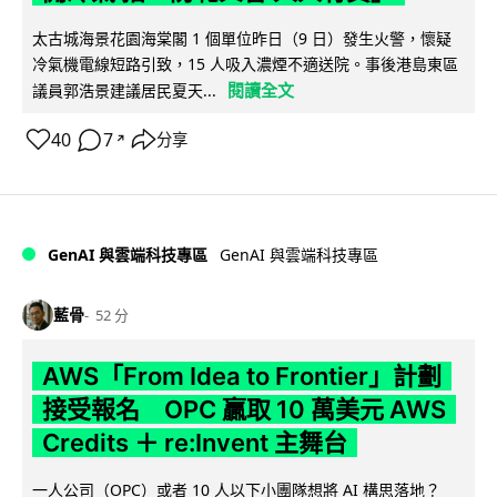
太古城海景花園海棠閣 1 個單位昨日（9 日）發生火警，懷疑
冷氣機電線短路引致，15 人吸入濃煙不適送院。事後港島東區
閱讀全文
議員郭浩景建議居民夏天...
40
7
分享
↗
GenAI 與雲端科技專區
GenAI 與雲端科技專區
藍骨
52 分
AWS「From Idea to Frontier」計劃
接受報名 OPC 贏取 10 萬美元 AWS
Credits ＋ re:Invent 主舞台
一人公司（OPC）或者 10 人以下小團隊想將 AI 構思落地？