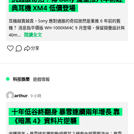
典耳機 XM4 低價登場
耳機越賣越貴，Sony 應對通脹的奇招居然是重推 6 年前的舊
機？ 消息指平價版 WH-1000XM4C 9 月登場，保留摺疊設計與
閱讀全文
40m...
分享
科技娛樂
遊戲情報
arthur
9 小時
十年低谷終翻身 暴雪連續兩年增長 靠
《暗黑 4》資料片逆襲
收購兩年，暴雪終於擺脫動視魔咒？總裁內部電郵流出：暴雪