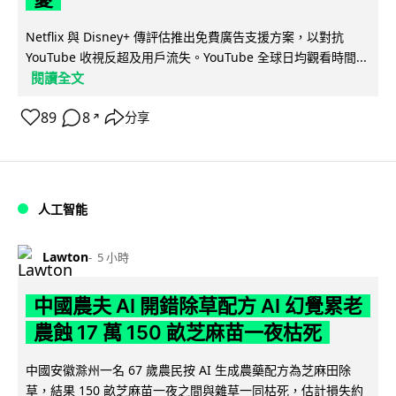
Netflix 與 Disney+ 傳評估推出免費廣告支援方案，以對抗
YouTube 收視反超及用戶流失。YouTube 全球日均觀看時間...
閱讀全文
89
8
分享
↗
人工智能
Lawton
5 小時
中國農夫 AI 開錯除草配方 AI 幻覺累老
農蝕 17 萬 150 畝芝麻苗一夜枯死
中國安徽滁州一名 67 歲農民按 AI 生成農藥配方為芝麻田除
草，結果 150 畝芝麻苗一夜之間與雜草一同枯死，估計損失約