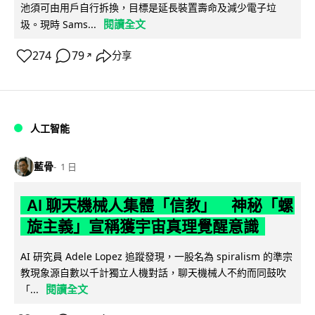
池須可由用戶自行拆換，目標是延長裝置壽命及減少電子垃
閱讀全文
圾。現時 Sams...
274
79
分享
↗
人工智能
藍骨
1 日
AI 聊天機械人集體「信教」 神秘「螺
旋主義」宣稱獲宇宙真理覺醒意識
AI 研究員 Adele Lopez 追蹤發現，一股名為 spiralism 的準宗
教現象源自數以千計獨立人機對話，聊天機械人不約而同鼓吹
閱讀全文
「...