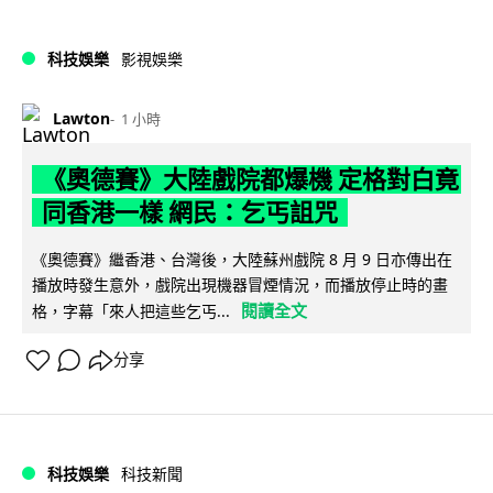
科技娛樂
影視娛樂
Lawton
1 小時
《奧德賽》大陸戲院都爆機 定格對白竟
同香港一樣 網民：乞丐詛咒
《奧德賽》繼香港、台灣後，大陸蘇州戲院 8 月 9 日亦傳出在
播放時發生意外，戲院出現機器冒煙情況，而播放停止時的畫
閱讀全文
格，字幕「來人把這些乞丐...
分享
科技娛樂
科技新聞