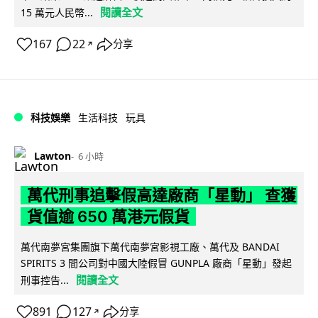
閱讀全文
15 萬元人民幣...
167
22
分享
↗
科技娛樂
生活科技
玩具
Lawton
6 小時
萬代刑事追擊假高達廠商「星動」 查獲
貨值逾 650 萬港元假貨
萬代南夢宮集團旗下萬代南夢宮影視工廠、萬代及 BANDAI
SPIRITS 3 間公司對中國大陸假冒 GUNPLA 廠商「星動」發起
閱讀全文
刑事控告...
891
127
分享
↗