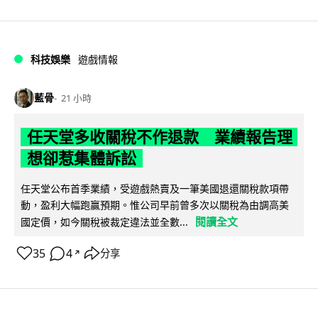
科技娛樂
遊戲情報
藍骨
21 小時
任天堂多收關稅不作退款 業績報告理
想卻惹集體訴訟
任天堂公布首季業績，受遊戲熱賣及一筆美國退還關稅款項帶
動，盈利大幅跑贏預期。惟公司早前曾多次以關稅為由調高美
閱讀全文
國定價，如今關稅被裁定違法並全數...
35
4
分享
↗