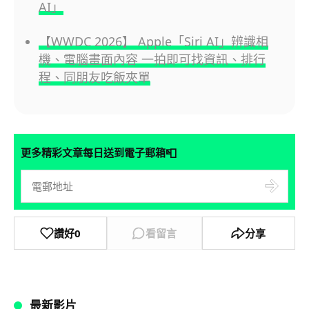
AI」
【WWDC 2026】 Apple「Siri AI」辨識相
機、電腦畫面內容 一拍即可找資訊、排行
程、同朋友吃飯夾單
📮
更多精彩文章每日送到電子郵箱
讚好
0
看留言
分享
最新影片