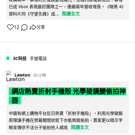
已成 Xbox 表現最好團隊之一，連續兩年營收增長。《暗黑 4》
閱讀全文
資料片同《守望先鋒》成...
12
分享
3C科技
手提電話
Lawton
20 小時
網店熱賣折射手機殼 光學稜鏡變偷拍神
器
中國有網上購物平台近日熱賣「折射手機殼」，利用光學稜鏡
原理讓手機在熒幕關閉狀態下亦能側面偷拍，賣家更以暗示字
閱讀全文
眼宣傳供不法分子偷拍他人裙底