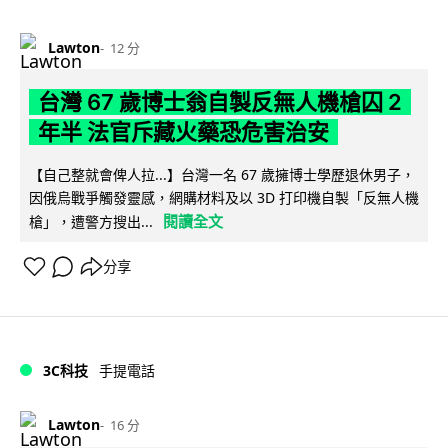
Lawton
12 分
台灣 67 歲博士翁自製反無人機槍囚 2
年半 法官斥藏火藥恐危害治安
【自己整就會俾人拉...】台灣一名 67 歲擁博士學歷退休男子，
因俄烏戰爭觸發靈感，網購材料及以 3D 打印機自製「反無人機
閱讀全文
槍」，遭警方搜出...
分享
3C科技
手提電話
Lawton
16 分