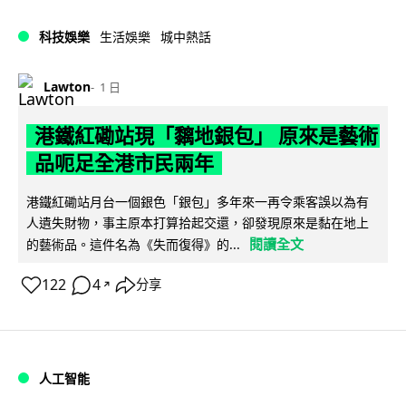
科技娛樂
生活娛樂
城中熱話
Lawton
1 日
港鐵紅磡站現「黐地銀包」 原來是藝術
品呃足全港市民兩年
港鐵紅磡站月台一個銀色「銀包」多年來一再令乘客誤以為有
人遺失財物，事主原本打算拾起交還，卻發現原來是黏在地上
閱讀全文
的藝術品。這件名為《失而復得》的...
122
4
分享
↗
人工智能