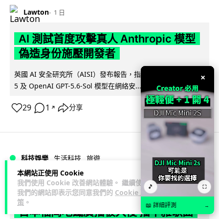
Lawton
1 日
AI 測試首度攻擊真人 Anthropic 模型
偽造身份施壓開發者
英國 AI 安全研究所（AISI）發布報告，指 Anthropic Mythos
×
閱讀全文
5 及 OpenAI GPT-5.6-Sol 模型在網絡安...
29
1
分享
↗
科技娛樂
生活科技
旅遊
本網站正使用 Cookie
我們使用 Cookie 改善網站體驗。 繼續使用
Lawton
1 日
🎵
⛶
我們的網站即表示您同意我們的
Cookie 政
策
。
📖 詳細評測
→
日本福岡地鐵廣播被入侵 播不雅歌曲