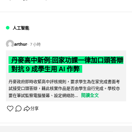
人工智能
arthur
7 小時
丹麥高中新例:回家功課一律加口頭答辯
對抗 9 成學生用 AI 作弊
丹麥政府即時收緊高中評核規則，要求學生為在家完成書面考
試接受口頭答辯，藉此核實作品是否由學生自行完成。學校亦
閱讀全文
要在筆試監察電腦螢幕、設定網絡防...
分享