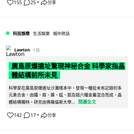
155
25
分享
↗
科技娛樂
生活娛樂
城中熱話
Lawton
1 日
廣島原爆遺址驚現神秘合金 科學家指晶
體結構前所未見
科學家在廣島原爆遺址沙灘樣本中，發現一種從未有記錄的多
元素合金，由鐵、鉻、鎳、錳、鉬及鋁六種金屬混合而成，晶
閱讀全文
體結構獨特。研究由佛羅倫斯大學...
142
17
分享
↗