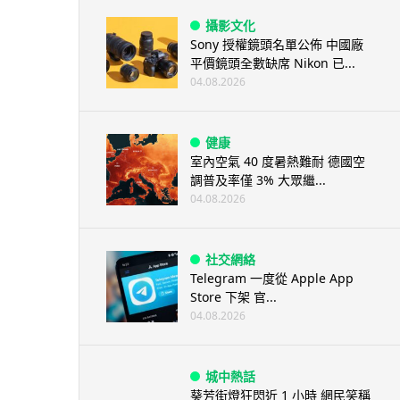
攝影文化
Sony 授權鏡頭名單公佈 中國廠
平價鏡頭全數缺席 Nikon 已...
04.08.2026
健康
室內空氣 40 度暑熱難耐 德國空
調普及率僅 3% 大眾繼...
04.08.2026
社交網絡
Telegram 一度從 Apple App
Store 下架 官...
04.08.2026
城中熱話
葵芳街燈狂閃近 1 小時 網民笑稱