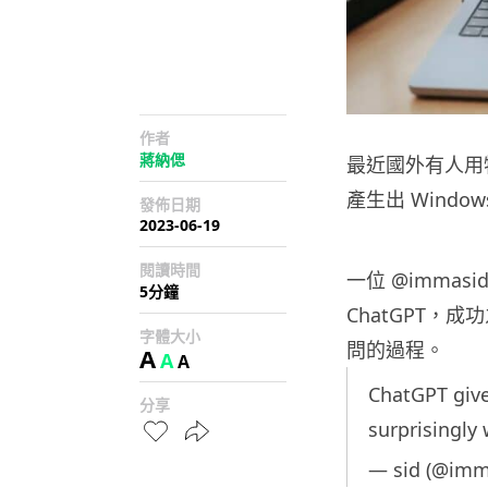
作者
蔣納偲
最近國外有人用特殊
產生出 Windows
發佈日期
2023-06-19
閱讀時間
一位 @immasi
5分鐘
ChatGPT，成
字體大小
問的過程。
A
A
A
ChatGPT give
分享
surprisingly
— sid (@imm