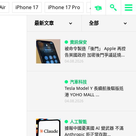
Air
iPhone 17
iPhone 17 Pro
AirPods Pro 3
Ap
最新文章
全部
資訊保安
被命令製造「後門」 Apple 再控
告英國政府 加密後門爭議延燒...
04.08.2026
汽車科技
Tesla Model Y 長續航後驅版抵
港 YOHO MALL ...
04.08.2026
人工智能
據報中國憂美國 AI 變武器 不滿
Anthropic 拒正常存取...