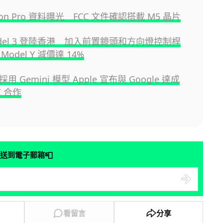
sion Pro 資料曝光 FCC 文件確認搭載 M5 晶片
odel 3 登陸香港 加入前置鏡頭和方向燈控制桿
odel Y 減價達 14%
i 採用 Gemini 模型 Apple 宣布與 Google 達成
I 合作
📮
送到電子郵箱
看留言
分享