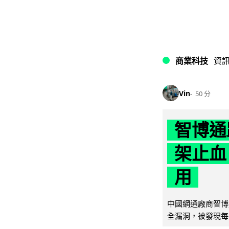
商業科技
資
Vin
50 分
智博通
架止血
用
中國網通廠商智博通電
全漏洞，被發現每 