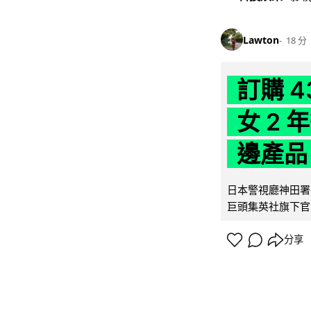
Lawton
18 分
訂購 
女 2
邊產品
日本警視廳神田署 
巨頭集英社旗下官方網店
分享