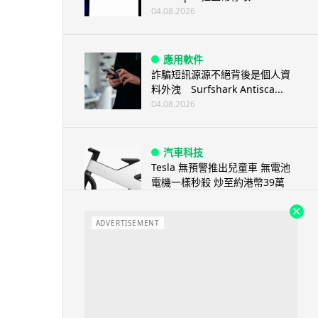
04.08.2026
應用軟件
詐騙短訊源源不絕背後是個人資
料外洩 Surfshark Antisca...
04.08.2026
汽車科技
Tesla 無預警推出兒童車 無電池
電機一樣秒殺 炒至約港幣39萬
04.08.2026
ADVERTISEMENT
iPhone app
歐盟再發功 Apple 終答應
iPhone 跨機剪貼簿將可貼 ...
04.08.2026