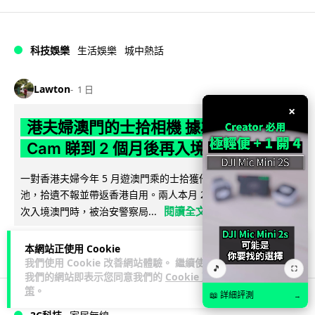
科技娛樂
生活娛樂
城中熱話
Lawton
1 日
×
港夫婦澳門的士拾相機 據為己有被的士
Cam 睇到 2 個月後再入境被捕
一對香港夫婦今年 5 月遊澳門乘的士拾獲他人遺留相機及電
池，拾遺不報並帶返香港自用。兩人本月 2 日經港珠澳大橋再
閱讀全文
次入境澳門時，被治安警察局...
539
75
分享
↗
本網站正使用 Cookie
我們使用 Cookie 改善網站體驗。 繼續使用
🎵
⛶
我們的網站即表示您同意我們的
Cookie 政
策
。
📖 詳細評測
→