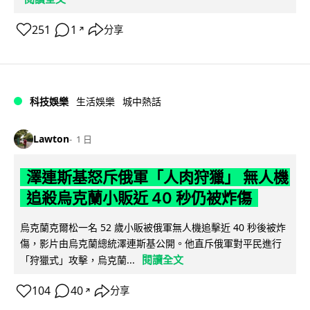
251
1
分享
↗
科技娛樂
生活娛樂
城中熱話
Lawton
1 日
澤連斯基怒斥俄軍「人肉狩獵」 無人機
追殺烏克蘭小販近 40 秒仍被炸傷
烏克蘭克爾松一名 52 歲小販被俄軍無人機追擊近 40 秒後被炸
傷，影片由烏克蘭總統澤連斯基公開。他直斥俄軍對平民進行
閱讀全文
「狩獵式」攻擊，烏克蘭...
104
40
分享
↗