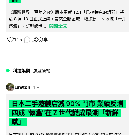
《魔獸世界：至暗之夜》版本更新 12.1「烏拉特克的詛咒」將
於 8 月 13 日正式上線，帶來全新區域「盤蛇島」、地城「毒牙
閱讀全文
祭壇」、新型態世...
115
分享
科技娛樂
遊戲情報
Lawton
1 日
日本二手遊戲店減 90% 門市 業績反增
四成 "懷舊"在 Z 世代變成最潮「新鮮
感」
日本零售巨頭 GEO 將懷舊遊戲銷售門市從 1,000 間大幅減至