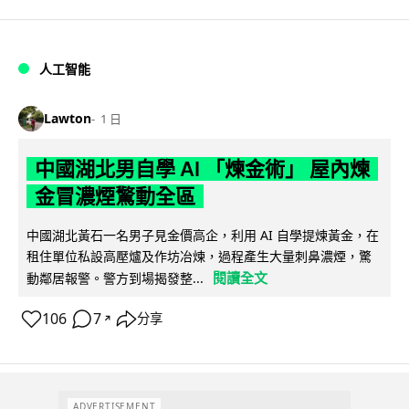
人工智能
Lawton
1 日
中國湖北男自學 AI 「煉金術」 屋內煉
金冒濃煙驚動全區
中國湖北黃石一名男子見金價高企，利用 AI 自學提煉黃金，在
租住單位私設高壓爐及作坊冶煉，過程產生大量刺鼻濃煙，驚
閱讀全文
動鄰居報警。警方到場揭發整...
106
7
分享
↗
ADVERTISEMENT