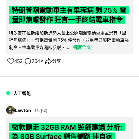
特朗普嘲電動車主有里程病 剩 75% 電
量即焦慮發作 狂言一手終結電車指令
特朗普在拉斯維加斯造勢大會上公開嘲諷電動車車主患有「里
程焦慮病」，聲稱電量剩 75% 便發作，並重申已廢除電動車強
閱讀全文
制令。惟專業車媒隨即反駁，...
452
204
分享
↗
人工智能
Lawton
13 小時
微軟刪走 32GB RAM 遊戲建議 分析:
為 8GB Surface 銷售鋪路 連自家