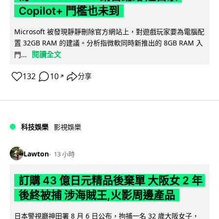
Copilot+ 門檻也未到
Microsoft 被發現靜靜刪除官方網站上，對遊戲玩家要為電腦配
置 32GB RAM 的建議。分析指微軟同時新推出的 8GB RAM 入
閱讀全文
門...
132
10
分享
↗
科技娛樂
影視娛樂
Lawton
13 小時
訂購 43 億日元精品後棄單 大阪女 2 年
後終被捕 涉海賊王,火影周邊產品
日本警視廳神田署 8 月 6 日公布，拘捕一名 32 歲大阪女子，