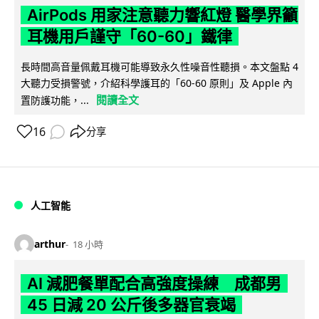
AirPods 用家注意聽力響紅燈 醫學界籲
耳機用戶謹守「60-60」鐵律
長時間高音量佩戴耳機可能導致永久性噪音性聽損。本文盤點 4
大聽力受損警號，介紹科學護耳的「60-60 原則」及 Apple 內
閱讀全文
置防護功能，...
16
分享
人工智能
arthur
18 小時
AI 減肥餐單配合高強度操練 成都男
45 日減 20 公斤後多器官衰竭