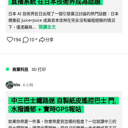
直播系統 在日本技術界成為話題
日本 AI 技術界近日出現了一個引發廣泛討論的熱門話題：日本
偶像前 Juice=Juice 成員宮本佳林在完全沒有編程經驗的情況
閱讀全文
下，僅憑藉與...
194
10
分享
↗
商業科技
3D 打印
Vin
8 小時
中三巴士鐵路迷 自製紙皮遙控巴士 門,
水撥識郁 + 實時GPS報站
如果你熱愛一件事，你會熱愛到怎樣的程度？一位就讀中三的
巴士鐵路迷，選擇由零開始，把自己的興趣一步步變成真正可