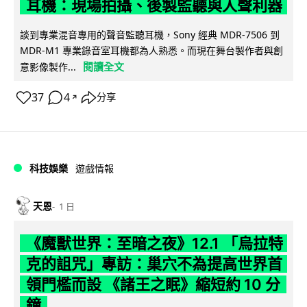
耳機：現場拍攝、後製監聽與人聲利器
談到專業混音專用的聲音監聽耳機，Sony 經典 MDR-7506 到
MDR-M1 專業錄音室耳機都為人熟悉。而現在舞台製作者與創
閱讀全文
意影像製作...
37
4
分享
↗
科技娛樂
遊戲情報
天恩
1 日
《魔獸世界：至暗之夜》12.1 「烏拉特
克的詛咒」專訪：巢穴不為提高世界首
領門檻而設 《諸王之眠》縮短約 10 分
鐘