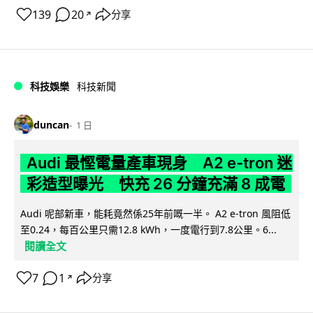
139
20
分享
↗
科技娛樂
科技新聞
duncan
1 日
Audi 最慳電量產車現身 A2 e-tron 迷
彩造型曝光 快充 26 分鐘充滿 8 成電
Audi 呢部新車，能耗竟然係25年前嘅一半。 A2 e-tron 風阻低
至0.24，每百公里只需12.8 kWh，一度電行到7.8公里。6...
閱讀全文
7
1
分享
↗