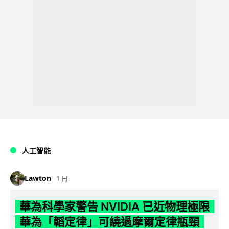
人工智能
Lawton
1 日
華為科學家警告 NVIDIA 已近物理極限
華為「韜定律」可繞過摩爾定律瓶頸