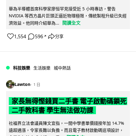
華為半導體首席科學家廖恒罕見接受近 5 小時專訪，警告
NVIDIA 等西方晶片巨頭正逼近物理極限，傳統製程升級已失經
閱讀全文
濟效益。他同時介紹華為...
1,554
596
分享
↗
科技娛樂
生活娛樂
城中熱話
Lawton
1 日
家長無得慳錢買二手書 電子啟動碼鎖死
二手教科書 學生無法做功課
社福界立法會議員陳文宜指，一間中學書單價錢按年加 14.7%
遠超通漲，令家長難以負擔。而且電子教材啟動碼這項設計，