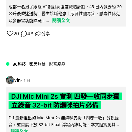
成都一名男子跟隨 AI 制訂高強度減脂計劃，45 日內減去約 20
公斤後昏迷送院。醫生診斷他患上尿源性膿毒症、膿毒性休克
閱讀全文
及多器官功能障礙。...
20
4
分享
↗
3C科技
家居無線
影音產品
Vin
1 日
DJI Mic Mini 2s 實測 四發一收同步獨
立錄音 32-bit 防爆咪拍片必備
DJI 最新推出的 Mic Mini 2s 無線咪支援「四發一收」分軌錄
音，並首度下放 32-bit Float 浮點內錄功能。本文經實測其...
閱讀全文