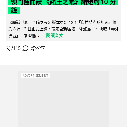
領門檻而設 《諸王之眠》縮短約 10 分
鐘
《魔獸世界：至暗之夜》版本更新 12.1「烏拉特克的詛咒」將
於 8 月 13 日正式上線，帶來全新區域「盤蛇島」、地城「毒牙
閱讀全文
祭壇」、新型態世...
115
分享
ADVERTISEMENT