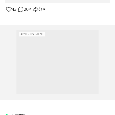
43
20
分享
↗
ADVERTISEMENT