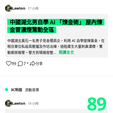
Lawton
17 小時
中國湖北男自學 AI 「煉金術」 屋內煉
金冒濃煙驚動全區
中國湖北黃石一名男子見金價高企，利用 AI 自學提煉黃金，在
租住單位私設高壓爐及作坊冶煉，過程產生大量刺鼻濃煙，驚
閱讀全文
動鄰居報警。警方到場揭發整...
99
7
分享
↗
3C科技
流動音樂
89
Lawton
19 小時