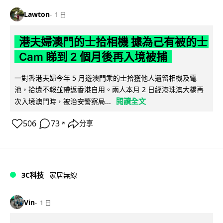
Lawton
1 日
港夫婦澳門的士拾相機 據為己有被的士
Cam 睇到 2 個月後再入境被捕
一對香港夫婦今年 5 月遊澳門乘的士拾獲他人遺留相機及電
池，拾遺不報並帶返香港自用。兩人本月 2 日經港珠澳大橋再
閱讀全文
次入境澳門時，被治安警察局...
506
73
分享
↗
3C科技
家居無線
Vin
1 日