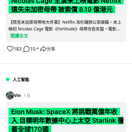
Nicolas Cage 主演未上映電影 Netflix
遺失未加密母帶 被索償 8.19 億港元
【唔見未加密母帶咁大件事】Netflix 洛杉磯辦公室被竊，未上
映的 Nicolas Cage 電影《Fortitude》母帶亦告失蹤。電影...
閱讀全文
183
10
分享
↗
人工智能
Vin
1 日
Elon Musk: SpaceX 將挑戰萬億年收
入 目標明年數據中心上太空 Starlink 覆
蓋全球170國