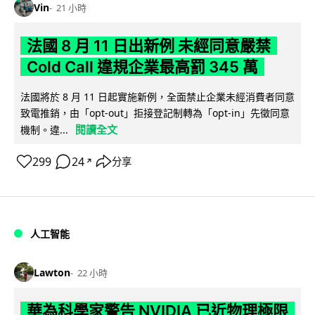
Vin
21 小時
法國 8 月 11 日出新例 未經同意嚴禁
Cold Call 違規企業最高罰 345 萬
法國將於 8 月 11 日起實施新例，全面禁止企業未經消費者同意
致電推銷，由「opt-out」拒接登記制轉為「opt-in」先徵同意
閱讀全文
機制。違...
299
24
分享
↗
人工智能
Lawton
22 小時
華為科學家警告 NVIDIA 已近物理極限