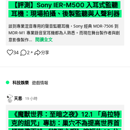
【評測】Sony IER-M500 入耳式監聽
耳機：現場拍攝、後製監聽與人聲利器
談到專業混音專用的聲音監聽耳機，Sony 經典 MDR-7506 到
MDR-M1 專業錄音室耳機都為人熟悉。而現在舞台製作者與創
閱讀全文
意影像製作...
34
2
分享
↗
科技娛樂
遊戲情報
天恩
19 小時
《魔獸世界：至暗之夜》12.1 「烏拉特
克的詛咒」專訪：巢穴不為提高世界首