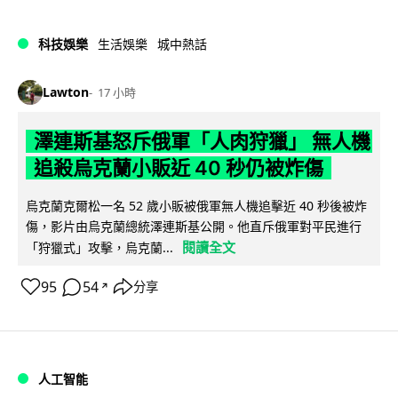
科技娛樂
生活娛樂
城中熱話
Lawton
17 小時
澤連斯基怒斥俄軍「人肉狩獵」 無人機
追殺烏克蘭小販近 40 秒仍被炸傷
烏克蘭克爾松一名 52 歲小販被俄軍無人機追擊近 40 秒後被炸
傷，影片由烏克蘭總統澤連斯基公開。他直斥俄軍對平民進行
閱讀全文
「狩獵式」攻擊，烏克蘭...
95
54
分享
↗
人工智能