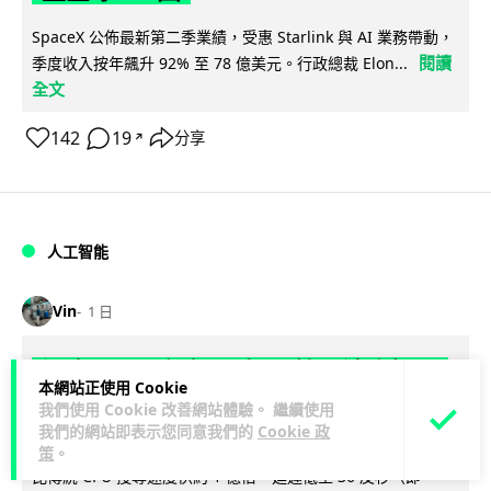
SpaceX 公佈最新第二季業績，受惠 Starlink 與 AI 業務帶動，
閱讀
季度收入按年飆升 92% 至 78 億美元。行政總裁 Elon...
全文
142
19
分享
↗
人工智能
Vin
1 日
港大研原子級新晶片 AI 搜尋速度提升
本網站正使用 Cookie
一億倍 手機人臉識別免上雲端
我們使用 Cookie 改善網站體驗。 繼續使用
我們的網站即表示您同意我們的
Cookie 政
香港大學團隊成功研發原子級厚度的「模擬存內搜尋」晶片，
策
。
比傳統 CPU 搜尋速度快約 1 億倍，延遲低至 36 皮秒（即