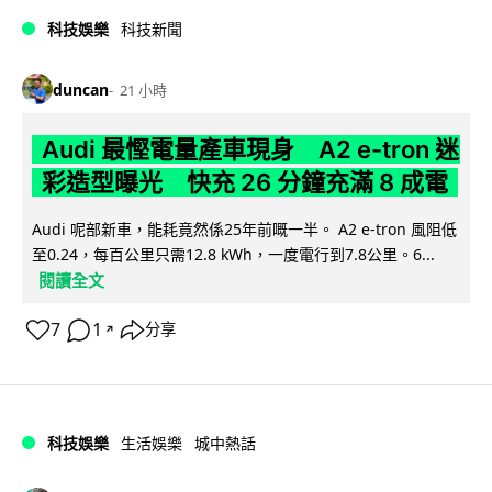
科技娛樂
科技新聞
duncan
21 小時
Audi 最慳電量產車現身 A2 e-tron 迷
彩造型曝光 快充 26 分鐘充滿 8 成電
Audi 呢部新車，能耗竟然係25年前嘅一半。 A2 e-tron 風阻低
至0.24，每百公里只需12.8 kWh，一度電行到7.8公里。6...
閱讀全文
7
1
分享
↗
科技娛樂
生活娛樂
城中熱話