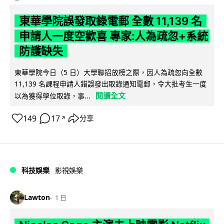
東華學院誤發取錄電郵 全數 11,139 名
申請人一度空歡喜 專家:人為疏忽+系統
防護缺失
東華學院今日（5 日）大學聯招放榜之際，因人為疏忽向全數
11,139 名課程申請人錯誤發出取錄通知電郵，令大批考生一度
閱讀全文
以為獲得學位取錄，事...
149
17
分享
↗
科技娛樂
影視娛樂
Lawton
1 日