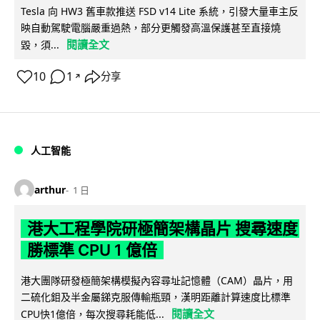
Tesla 向 HW3 舊車款推送 FSD v14 Lite 系統，引發大量車主反
映自動駕駛電腦嚴重過熱，部分更觸發高溫保護甚至直接燒
閱讀全文
毀，須...
10
1
分享
↗
人工智能
arthur
1 日
港大工程學院研極簡架構晶片 搜尋速度
勝標準 CPU 1 億倍
港大團隊研發極簡架構模擬內容尋址記憶體（CAM）晶片，用
二硫化鉬及半金屬銻克服傳輸瓶頸，漢明距離計算速度比標準
閱讀全文
CPU快1億倍，每次搜尋耗能低...