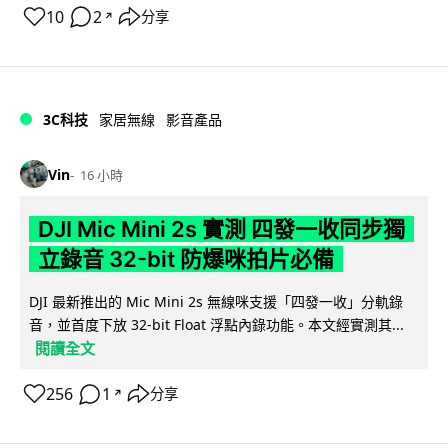
10
2
分享
↗
3C科技
家居無線
影音產品
Vin
16 小時
DJI Mic Mini 2s 實測 四發一收同步獨
立錄音 32-bit 防爆咪拍片必備
DJI 最新推出的 Mic Mini 2s 無線咪支援「四發一收」分軌錄
音，並首度下放 32-bit Float 浮點內錄功能。本文經實測其...
閱讀全文
256
1
分享
↗