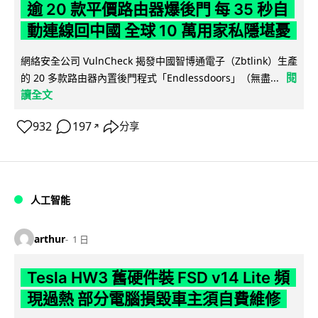
逾 20 款平價路由器爆後門 每 35 秒自
動連線回中國 全球 10 萬用家私隱堪憂
網絡安全公司 VulnCheck 揭發中國智博通電子（Zbtlink）生產
閱
的 20 多款路由器內置後門程式「Endlessdoors」（無盡...
讀全文
932
197
分享
↗
人工智能
arthur
1 日
Tesla HW3 舊硬件裝 FSD v14 Lite 頻
現過熱 部分電腦損毀車主須自費維修