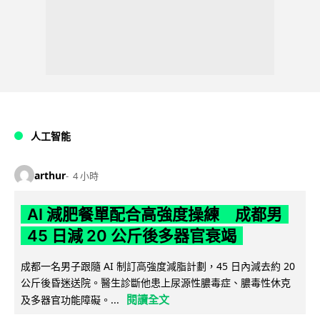
人工智能
arthur
4 小時
AI 減肥餐單配合高強度操練 成都男
45 日減 20 公斤後多器官衰竭
成都一名男子跟隨 AI 制訂高強度減脂計劃，45 日內減去約 20
公斤後昏迷送院。醫生診斷他患上尿源性膿毒症、膿毒性休克
閱讀全文
及多器官功能障礙。...