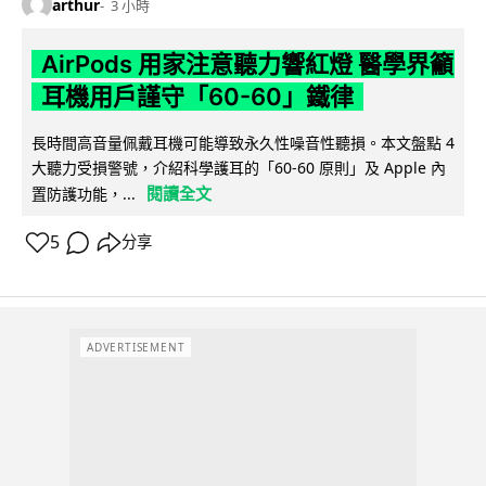
arthur
3 小時
AirPods 用家注意聽力響紅燈 醫學界籲
耳機用戶謹守「60-60」鐵律
長時間高音量佩戴耳機可能導致永久性噪音性聽損。本文盤點 4
大聽力受損警號，介紹科學護耳的「60-60 原則」及 Apple 內
閱讀全文
置防護功能，...
5
分享
ADVERTISEMENT