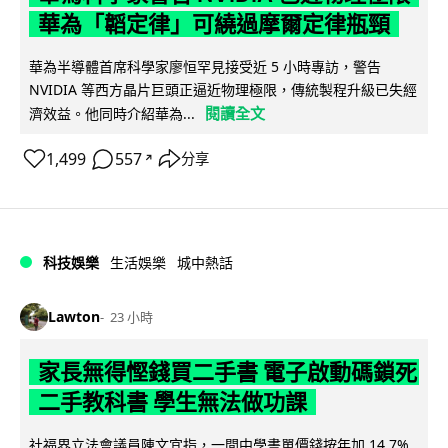
華為「韜定律」可繞過摩爾定律瓶頸
華為半導體首席科學家廖恒罕見接受近 5 小時專訪，警告
NVIDIA 等西方晶片巨頭正逼近物理極限，傳統製程升級已失經
閱讀全文
濟效益。他同時介紹華為...
1,499
557
分享
↗
科技娛樂
生活娛樂
城中熱話
Lawton
23 小時
家長無得慳錢買二手書 電子啟動碼鎖死
二手教科書 學生無法做功課
社福界立法會議員陳文宜指，一間中學書單價錢按年加 14.7%