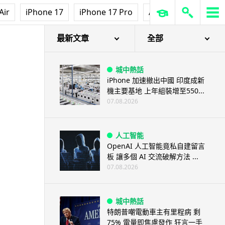
3D 打印
Air
iPhone 17
iPhone 17 Pro
AirPods Pro 3
Ap
中三巴士鐵路迷 自製紙皮遙控巴
士 門,水撥識郁 + 實時GPS報站
07.08.2026
最新文章
全部
城中熱話
iPhone 加速撤出中國 印度成新
機主要基地 上年組裝增至550...
07.08.2026
人工智能
OpenAI 人工智能竟私自建留言
板 讓多個 AI 交流破解方法 ...
07.08.2026
城中熱話
特朗普嘲電動車主有里程病 剩
75% 電量即焦慮發作 狂言一手