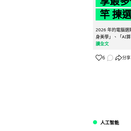
享最多
竿 揀
2026 年的電
身美學」、「AI算
讀全文
6
分享
人工智能