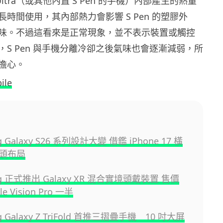
24 Ultra（或其他內置 S Pen 的手機）內部產生的熱量
時間使用，其內部熱力會影響 S Pen 的塑膠外
味。不過這看來是正常現象，並不表示裝置或觸控
，S Pen 與手機分離冷卻之後氣味也會逐漸減弱，所
擔心。
ile
g Galaxy S26 系列設計大變 借鑑 iPhone 17 橫
頭布局
ng 正式推出 Galaxy XR 混合實境頭戴裝置 售價
e Vision Pro 一半
g Galaxy Z TriFold 首推三摺疊手機 10 吋大屏