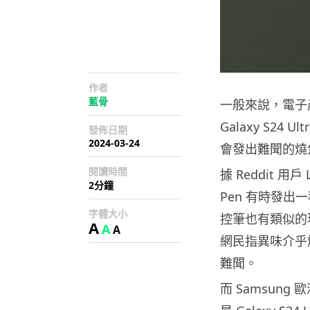
作者
藍骨
一般來說，電子產
Galaxy S24
發佈日期
2024-03-24
會發出難聞的燒
閱讀時間
據 Reddit 用戶 L
2分鐘
Pen 有時發
字體大小
控筆也有類似的現
A
A
A
網民指異味介乎
難聞。
而 Samsun