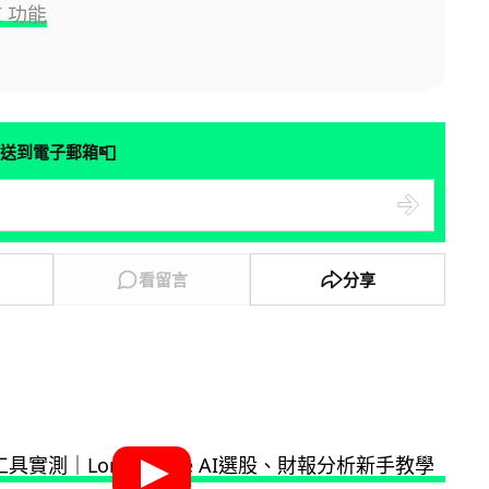
I 功能
📮
送到電子郵箱
看留言
分享