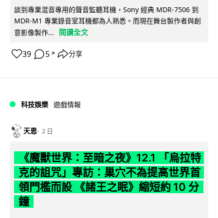
談到專業混音專用的聲音監聽耳機，Sony 經典 MDR-7506 到
MDR-M1 專業錄音室耳機都為人熟悉。而現在舞台製作者與創
閱讀全文
意影像製作...
39
5
分享
↗
科技娛樂
遊戲情報
天恩
2 日
《魔獸世界：至暗之夜》12.1 「烏拉特
克的詛咒」專訪：巢穴不為提高世界首
領門檻而設 《諸王之眠》縮短約 10 分
鐘