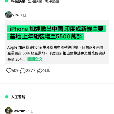
科技娛樂
生活娛樂
城中熱話
Vin
1 日
iPhone 加速撤出中國 印度成新機主要
基地 上年組裝增至5500萬部
Apple 加速將 iPhone 生產線由中國轉往印度，目標兩年內將
產量最高 50% 移至當地。印度政府推出關稅豁免及稅務優惠延
閱讀全文
長至 204...
509
237
分享
↗
人工智能
Lawton
1 日