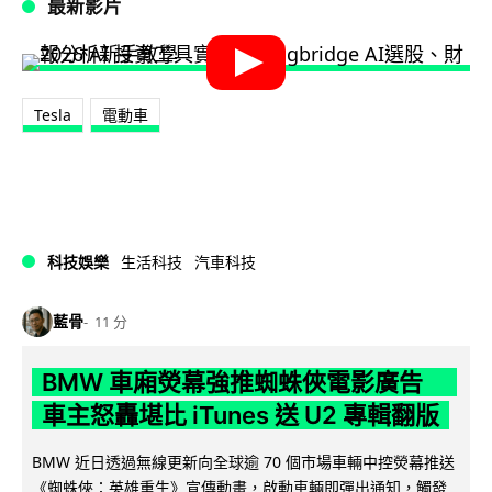
最新影片
Tesla
電動車
科技娛樂
生活科技
汽車科技
藍骨
11 分
BMW 車廂熒幕強推蜘蛛俠電影廣告
車主怒轟堪比 iTunes 送 U2 專輯翻版
BMW 近日透過無線更新向全球逾 70 個市場車輛中控熒幕推送
《蜘蛛俠：英雄重生》宣傳動畫，啟動車輛即彈出通知，觸發