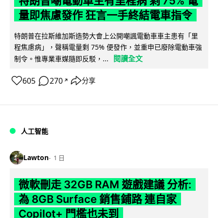
特朗普嘲電動車主有里程病 剩 75% 電
量即焦慮發作 狂言一手終結電車指令
特朗普在拉斯維加斯造勢大會上公開嘲諷電動車車主患有「里
程焦慮病」，聲稱電量剩 75% 便發作，並重申已廢除電動車強
閱讀全文
制令。惟專業車媒隨即反駁，...
605
270
分享
↗
人工智能
Lawton
1 日
微軟刪走 32GB RAM 遊戲建議 分析:
為 8GB Surface 銷售鋪路 連自家
Copilot+ 門檻也未到