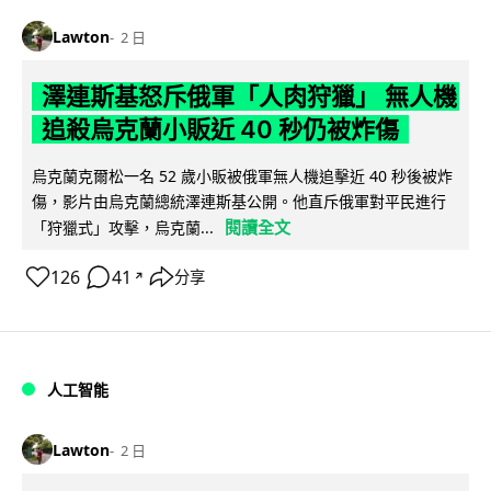
Lawton
2 日
澤連斯基怒斥俄軍「人肉狩獵」 無人機
追殺烏克蘭小販近 40 秒仍被炸傷
烏克蘭克爾松一名 52 歲小販被俄軍無人機追擊近 40 秒後被炸
傷，影片由烏克蘭總統澤連斯基公開。他直斥俄軍對平民進行
閱讀全文
「狩獵式」攻擊，烏克蘭...
126
41
分享
↗
人工智能
Lawton
2 日