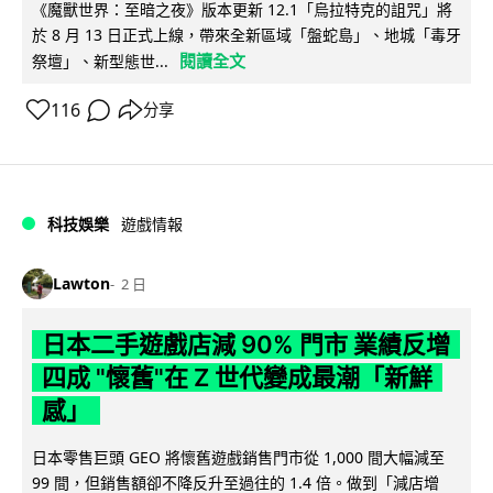
《魔獸世界：至暗之夜》版本更新 12.1「烏拉特克的詛咒」將
於 8 月 13 日正式上線，帶來全新區域「盤蛇島」、地城「毒牙
閱讀全文
祭壇」、新型態世...
116
分享
科技娛樂
遊戲情報
Lawton
2 日
日本二手遊戲店減 90% 門市 業績反增
四成 "懷舊"在 Z 世代變成最潮「新鮮
感」
日本零售巨頭 GEO 將懷舊遊戲銷售門市從 1,000 間大幅減至
99 間，但銷售額卻不降反升至過往的 1.4 倍。做到「減店增