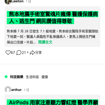
Lawton
1 日
熊本地震手術室驚魂片瘋傳 醫護保護病
人、逃生門 網民讚值得尊敬
熊本縣 7 月 28 日發生 7.1 級地震，熊本綜合醫院手術室鏡頭拍
下地震一刻，醫護人員臨危不亂保護病人，更馬上開逃生門確
閱讀全文
保出口流通。片段...
67
21
分享
↗
科技娛樂
生活科技
健康
arthur
1 日
AirPods 用家注意聽力響紅燈 醫學界籲