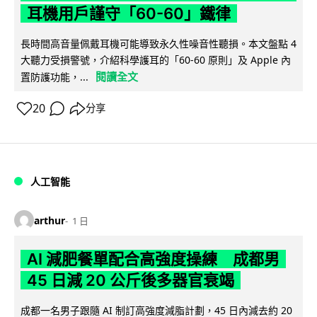
耳機用戶謹守「60-60」鐵律
長時間高音量佩戴耳機可能導致永久性噪音性聽損。本文盤點 4
大聽力受損警號，介紹科學護耳的「60-60 原則」及 Apple 內
閱讀全文
置防護功能，...
20
分享
人工智能
arthur
1 日
AI 減肥餐單配合高強度操練 成都男
45 日減 20 公斤後多器官衰竭
成都一名男子跟隨 AI 制訂高強度減脂計劃，45 日內減去約 20