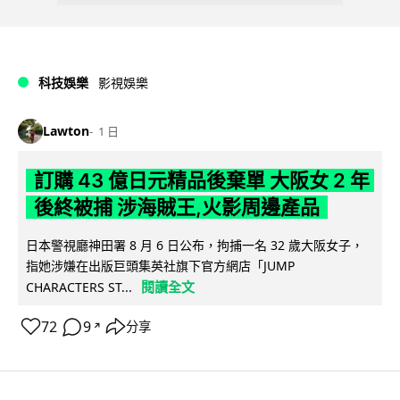
科技娛樂
影視娛樂
Lawton
1 日
訂購 43 億日元精品後棄單 大阪女 2 年
後終被捕 涉海賊王,火影周邊產品
日本警視廳神田署 8 月 6 日公布，拘捕一名 32 歲大阪女子，
指她涉嫌在出版巨頭集英社旗下官方網店「JUMP
閱讀全文
CHARACTERS ST...
72
9
分享
↗