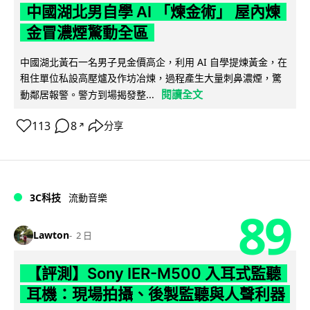
中國湖北男自學 AI 「煉金術」 屋內煉
金冒濃煙驚動全區
中國湖北黃石一名男子見金價高企，利用 AI 自學提煉黃金，在
租住單位私設高壓爐及作坊冶煉，過程產生大量刺鼻濃煙，驚
閱讀全文
動鄰居報警。警方到場揭發整...
113
8
分享
↗
3C科技
流動音樂
89
Lawton
2 日
【評測】Sony IER-M500 入耳式監聽
耳機：現場拍攝、後製監聽與人聲利器