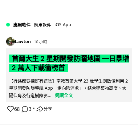
iOS App
應用軟件
應用軟件
Lawton
10 小時
首爾大生 2 星期開發防曬地圖 一日暴增
2 萬人下載衝榜首
【行路都要揀好有遮陰】南韓首爾大學 23 歲學生劉敏俊利用 2
星期開發防曬導航 App「走向陰涼處」，結合建築物高度、太
閱讀全文
陽仰角及行道樹陰影...
68
3
分享
↗