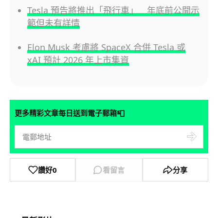
Tesla 預告將推出「飛行車」 年底前公開示
範但未有詳情
Elon Musk 考慮將 SpaceX 合併 Tesla 或
xAI 預計 2026 年上市集資
📮
更多精彩文章每日送到電子郵箱
讚好
0
看留言
分享