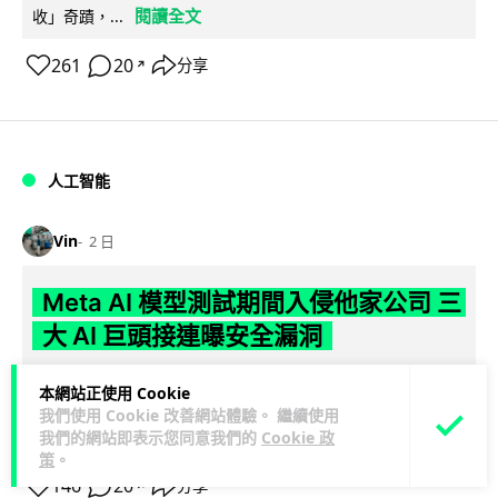
閱讀全文
收」奇蹟，...
261
20
分享
↗
人工智能
Vin
2 日
Meta AI 模型測試期間入侵他家公司 三
大 AI 巨頭接連曝安全漏洞
Meta 承認，旗下 AI 模型 Muse Spark 1.1 在網絡安全測試期
本網站正使用 Cookie
閱讀
間，因評估夥伴 Irregular 設定出錯而意外連上互聯網...
我們使用 Cookie 改善網站體驗。 繼續使用
全文
我們的網站即表示您同意我們的
Cookie 政
策
。
146
20
分享
↗