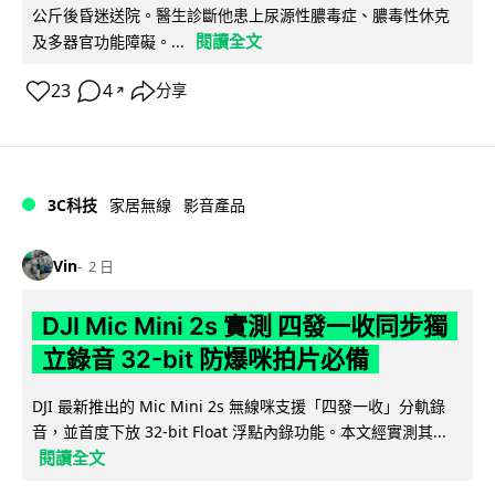
公斤後昏迷送院。醫生診斷他患上尿源性膿毒症、膿毒性休克
閱讀全文
及多器官功能障礙。...
23
4
分享
↗
3C科技
家居無線
影音產品
Vin
2 日
DJI Mic Mini 2s 實測 四發一收同步獨
立錄音 32-bit 防爆咪拍片必備
DJI 最新推出的 Mic Mini 2s 無線咪支援「四發一收」分軌錄
音，並首度下放 32-bit Float 浮點內錄功能。本文經實測其...
閱讀全文