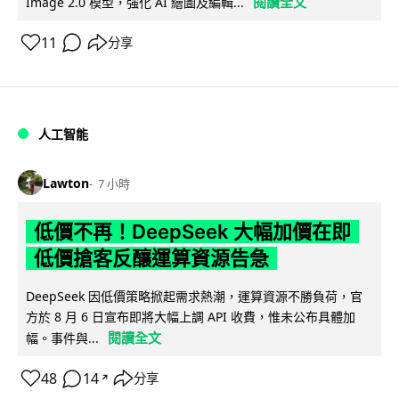
閱讀全文
Image 2.0 模型，強化 AI 繪圖及編輯...
11
分享
人工智能
Lawton
7 小時
低價不再！DeepSeek 大幅加價在即
低價搶客反釀運算資源告急
DeepSeek 因低價策略掀起需求熱潮，運算資源不勝負荷，官
方於 8 月 6 日宣布即將大幅上調 API 收費，惟未公布具體加
閱讀全文
幅。事件與...
48
14
分享
↗