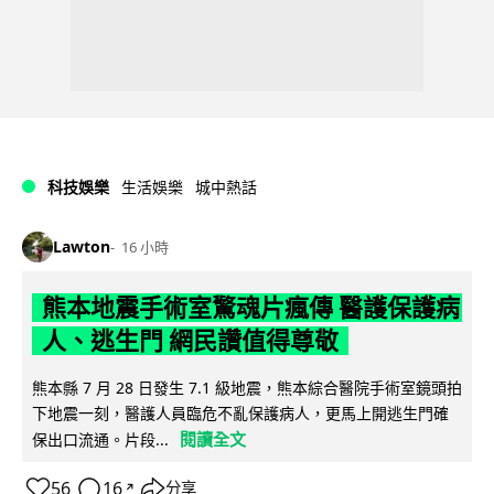
科技娛樂
生活娛樂
城中熱話
Lawton
16 小時
熊本地震手術室驚魂片瘋傳 醫護保護病
人、逃生門 網民讚值得尊敬
熊本縣 7 月 28 日發生 7.1 級地震，熊本綜合醫院手術室鏡頭拍
下地震一刻，醫護人員臨危不亂保護病人，更馬上開逃生門確
閱讀全文
保出口流通。片段...
56
16
分享
↗