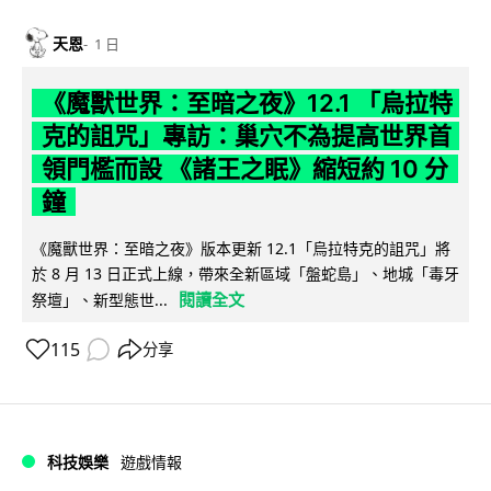
天恩
1 日
《魔獸世界：至暗之夜》12.1 「烏拉特
克的詛咒」專訪：巢穴不為提高世界首
領門檻而設 《諸王之眠》縮短約 10 分
鐘
《魔獸世界：至暗之夜》版本更新 12.1「烏拉特克的詛咒」將
於 8 月 13 日正式上線，帶來全新區域「盤蛇島」、地城「毒牙
閱讀全文
祭壇」、新型態世...
115
分享
科技娛樂
遊戲情報