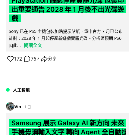
PlayStation 確認停產實體光碟 包裝印
出重要通告 2028 年 1 月後不出光碟遊
戲
Sony 已在 PS5 主機包裝加貼提示貼紙，重申官方 7 月已公布
計劃：2028 年 1 月起停產新遊戲實體光碟。分析師預期 PS6
閱讀全文
因此...
172
76
分享
↗
人工智能
Vin
1 日
Samsung 展示 Galaxy AI 新方向 未來
手機毋須輸入文字 轉向 Agent 全自動操