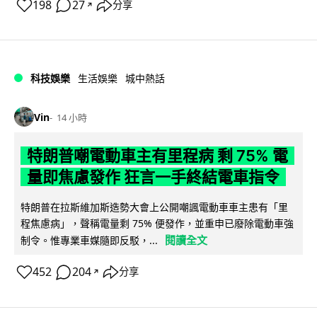
198
27
分享
↗
科技娛樂
生活娛樂
城中熱話
Vin
14 小時
特朗普嘲電動車主有里程病 剩 75% 電
量即焦慮發作 狂言一手終結電車指令
特朗普在拉斯維加斯造勢大會上公開嘲諷電動車車主患有「里
程焦慮病」，聲稱電量剩 75% 便發作，並重申已廢除電動車強
閱讀全文
制令。惟專業車媒隨即反駁，...
452
204
分享
↗