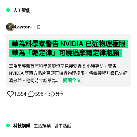
人工智能
Lawton
1 日
華為科學家警告 NVIDIA 已近物理極限
華為「韜定律」可繞過摩爾定律瓶頸
華為半導體首席科學家廖恒罕見接受近 5 小時專訪，警告
NVIDIA 等西方晶片巨頭正逼近物理極限，傳統製程升級已失經
閱讀全文
濟效益。他同時介紹華為...
1,554
596
分享
↗
科技娛樂
生活娛樂
城中熱話