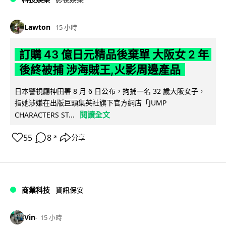
Lawton
15 小時
訂購 43 億日元精品後棄單 大阪女 2 年
後終被捕 涉海賊王,火影周邊產品
日本警視廳神田署 8 月 6 日公布，拘捕一名 32 歲大阪女子，
指她涉嫌在出版巨頭集英社旗下官方網店「JUMP
閱讀全文
CHARACTERS ST...
55
8
分享
↗
商業科技
資訊保安
Vin
15 小時