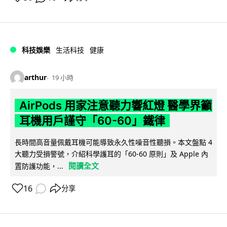
科技娛樂
生活科技
健康
arthur
19 小時
AirPods 用家注意聽力響紅燈 醫學界籲
耳機用戶謹守「60-60」鐵律
長時間高音量佩戴耳機可能導致永久性噪音性聽損。本文盤點 4
大聽力受損警號，介紹科學護耳的「60-60 原則」及 Apple 內
閱讀全文
置防護功能，...
16
分享