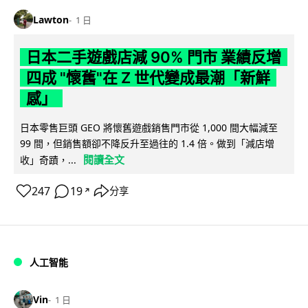
Lawton
1 日
日本二手遊戲店減 90% 門市 業績反增
四成 "懷舊"在 Z 世代變成最潮「新鮮
感」
日本零售巨頭 GEO 將懷舊遊戲銷售門市從 1,000 間大幅減至
99 間，但銷售額卻不降反升至過往的 1.4 倍。做到「減店增
閱讀全文
收」奇蹟，...
247
19
分享
↗
人工智能
Vin
1 日