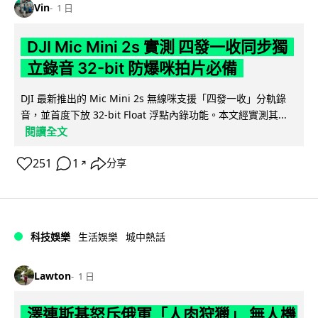
Vin
1 日
DJI Mic Mini 2s 實測 四發一收同步獨
立錄音 32-bit 防爆咪拍片必備
DJI 最新推出的 Mic Mini 2s 無線咪支援「四發一收」分軌錄
音，並首度下放 32-bit Float 浮點內錄功能。本文經實測其...
閱讀全文
251
1
分享
↗
科技娛樂
生活娛樂
城中熱話
Lawton
1 日
澤連斯基怒斥俄軍「人肉狩獵」 無人機