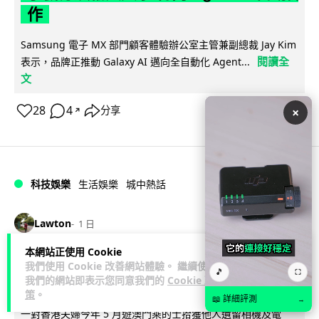
作
Samsung 電子 MX 部門顧客體驗辦公室主管兼副總裁 Jay Kim
閱讀全
表示，品牌正推動 Galaxy AI 邁向全自動化 Agent...
文
28
4
分享
×
↗
科技娛樂
生活娛樂
城中熱話
Lawton
1 日
本網站正使用 Cookie
港夫婦澳門的士拾相機 據為己有被的士
我們使用 Cookie 改善網站體驗。 繼續使用
🎵
⛶
我們的網站即表示您同意我們的
Cookie 政
Cam 睇到 2 個月後再入境被捕
策
。
📖 詳細評測
→
一對香港夫婦今年 5 月遊澳門乘的士拾獲他人遺留相機及電