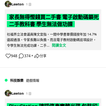
Lawton
1 日
家長無得慳錢買二手書 電子啟動碼鎖死
二手教科書 學生無法做功課
社福界立法會議員陳文宜指，一間中學書單價錢按年加 14.7%
遠超通漲，令家長難以負擔。而且電子教材啟動碼這項設計，
閱讀全文
令學生無法完成功課，二手...
948
374
分享
↗
科技娛樂
遊戲情報
Lawton
1 日