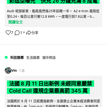
彩造型曝光 快充 26 分鐘充滿 8 成電
Audi 呢部新車，能耗竟然係25年前嘅一半。 A2 e-tron 風阻低
至0.24，每百公里只需12.8 kWh，一度電行到7.8公里。6...
閱讀全文
7
1
分享
↗
科技娛樂
生活娛樂
城中熱話
Vin
1 日
法國 8 月 11 日出新例 未經同意嚴禁
Cold Call 違規企業最高罰 345 萬
法國將於 8 月 11 日起實施新例，全面禁止企業未經消費者同意
致電推銷，由「opt-out」拒接登記制轉為「opt-in」先徵同意