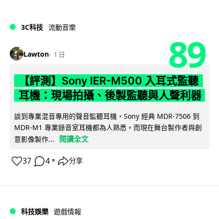
3C科技
流動音樂
89
Lawton
1 日
【評測】Sony IER-M500 入耳式監聽
耳機：現場拍攝、後製監聽與人聲利器
談到專業混音專用的聲音監聽耳機，Sony 經典 MDR-7506 到
MDR-M1 專業錄音室耳機都為人熟悉。而現在舞台製作者與創
閱讀全文
意影像製作...
37
4
分享
↗
科技娛樂
遊戲情報