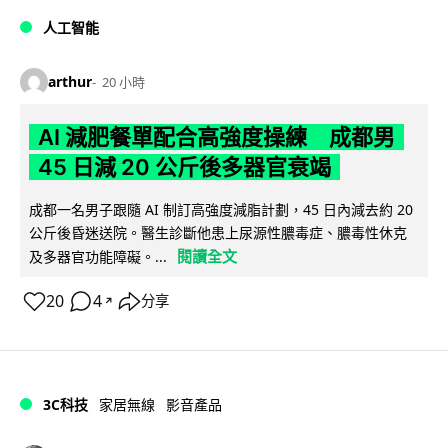
人工智能
arthur
20 小時
AI 減肥餐單配合高強度操練 成都男
45 日減 20 公斤後多器官衰竭
成都一名男子跟隨 AI 制訂高強度減脂計劃，45 日內減去約 20
公斤後昏迷送院。醫生診斷他患上尿源性膿毒症、膿毒性休克
閱讀全文
及多器官功能障礙。...
20
4
分享
↗
3C科技
家居無線
影音產品