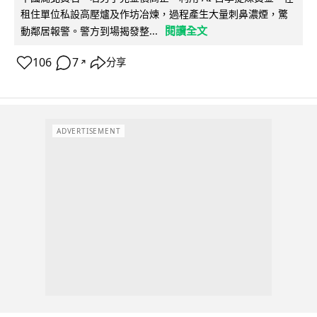
租住單位私設高壓爐及作坊冶煉，過程產生大量刺鼻濃煙，驚
閱讀全文
動鄰居報警。警方到場揭發整...
106
7
分享
↗
ADVERTISEMENT