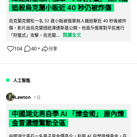
追殺烏克蘭小販近 40 秒仍被炸傷
烏克蘭克爾松一名 52 歲小販被俄軍無人機追擊近 40 秒後被炸
傷，影片由烏克蘭總統澤連斯基公開。他直斥俄軍對平民進行
閱讀全文
「狩獵式」攻擊，烏克蘭...
104
40
分享
↗
人工智能
Lawton
1 日
中國湖北男自學 AI 「煉金術」 屋內煉
金冒濃煙驚動全區
中國湖北黃石一名男子見金價高企，利用 AI 自學提煉黃金，在