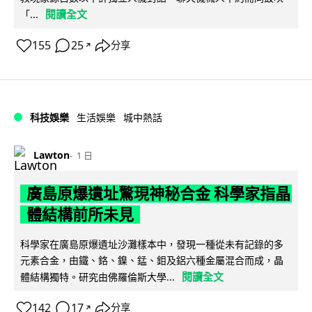
閱讀全文
「...
155
25
分享
↗
科技娛樂
生活娛樂
城中熱話
Lawton
1 日
廣島原爆遺址驚現神秘合金 科學家指晶
體結構前所未見
科學家在廣島原爆遺址沙灘樣本中，發現一種從未有記錄的多
元素合金，由鐵、鉻、鎳、錳、鉬及鋁六種金屬混合而成，晶
閱讀全文
體結構獨特。研究由佛羅倫斯大學...
142
17
分享
↗