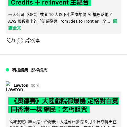
Credits ＋ re:Invent 主舞台
一人公司（OPC）或者 10 人以下小團隊想將 AI 構思落地？
閱
AWS 最近推出的「創業復興 From Idea to Frontier」全...
讀全文
1
分享
科技娛樂
影視娛樂
Lawton
50 分
《奧德賽》大陸戲院都爆機 定格對白竟
同香港一樣 網民：乞丐詛咒
《奧德賽》繼香港、台灣後，大陸蘇州戲院 8 月 9 日亦傳出在