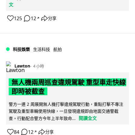
文
125
12
分享
↗
科技娛樂
生活科技
航拍
Lawton
4 小時
無人機兩周巡查違規駕駛 重型車走快線
即時被截查
警方一連 2 周展開無人機打擊違規駕駛行動，重點打擊不專注
駕駛及重型車輛使用快線，一旦發現違規即由地面交通警截
閱讀全文
查。行動配合警方今年上半年致命...
84
12
分享
↗