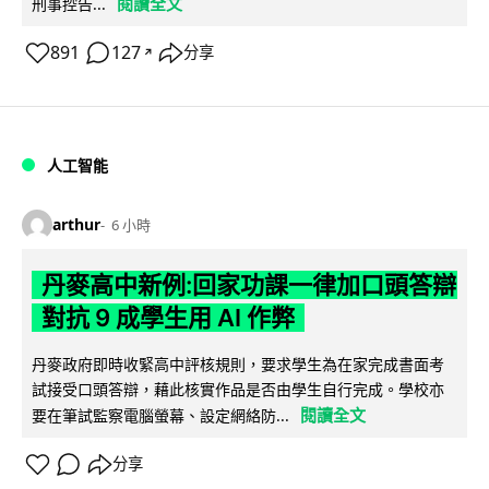
閱讀全文
刑事控告...
891
127
分享
↗
人工智能
arthur
6 小時
丹麥高中新例:回家功課一律加口頭答辯
對抗 9 成學生用 AI 作弊
丹麥政府即時收緊高中評核規則，要求學生為在家完成書面考
試接受口頭答辯，藉此核實作品是否由學生自行完成。學校亦
閱讀全文
要在筆試監察電腦螢幕、設定網絡防...
分享