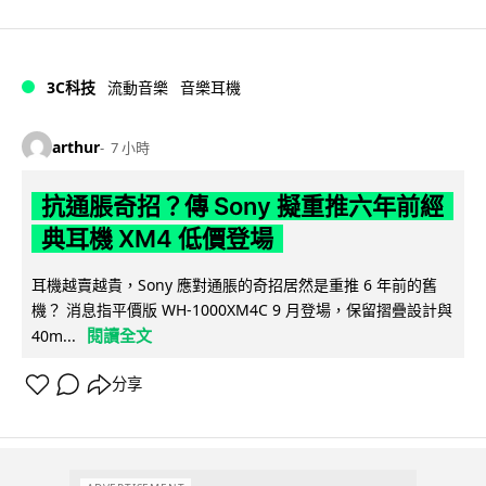
3C科技
流動音樂
音樂耳機
arthur
7 小時
抗通脹奇招？傳 Sony 擬重推六年前經
典耳機 XM4 低價登場
耳機越賣越貴，Sony 應對通脹的奇招居然是重推 6 年前的舊
機？ 消息指平價版 WH-1000XM4C 9 月登場，保留摺疊設計與
閱讀全文
40m...
分享