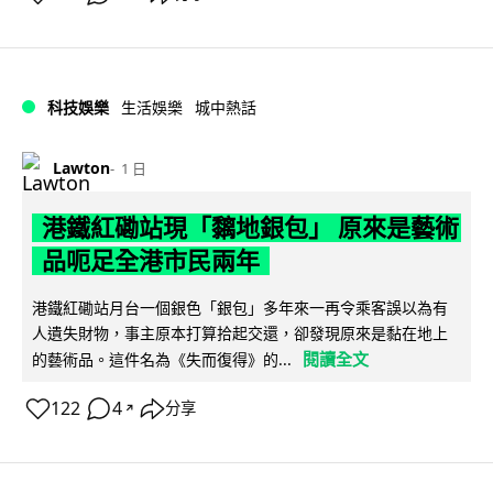
科技娛樂
生活娛樂
城中熱話
Lawton
1 日
港鐵紅磡站現「黐地銀包」 原來是藝術
品呃足全港市民兩年
港鐵紅磡站月台一個銀色「銀包」多年來一再令乘客誤以為有
人遺失財物，事主原本打算拾起交還，卻發現原來是黏在地上
閱讀全文
的藝術品。這件名為《失而復得》的...
122
4
分享
↗