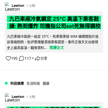
Lawton
1 小時
九巴車廂冷氣鎖定 25°C 高溫下乘客鼓
譟: 熱到爆炸 司機指公司set死無得調校
九巴車廂冷氣統一設定 25°C，有乘客乘搭 60M 線期間拍片投
訴車廂悶熱，批評管理層漠視乘客感受，事件正值天文台錄得
閱讀全文
史上最高氣溫。翻查資料...
195
117
分享
↗
科技娛樂
生活科技
健康
Lawton
1 小時