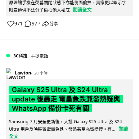
原理讓手機在熒幕關閉狀態下亦能側面偷拍，賣家更以暗示字
閱讀全文
眼宣傳供不法分子偷拍他人裙底
971
97
分享
↗
3C科技
手提電話
Lawton
20 小時
Galaxy S25 Ultra 及 S24 Ultra
update 後暴走 電量急跌兼發熱疑與
WhatsApp 備份卡死有關
Samsung 7 月安全更新後，大批 Galaxy S25 Ultra 及 S24
閱讀
Ultra 用戶反映裝置電量急跌、發熱甚至充電變慢。有...
全文