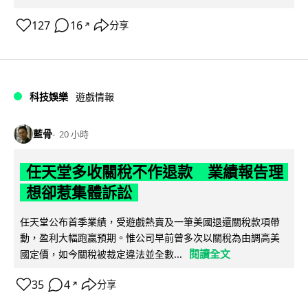
127
16
分享
↗
科技娛樂
遊戲情報
藍骨
20 小時
任天堂多收關稅不作退款 業績報告理
想卻惹集體訴訟
任天堂公布首季業績，受遊戲熱賣及一筆美國退還關稅款項帶
動，盈利大幅跑贏預期。惟公司早前曾多次以關稅為由調高美
閱讀全文
國定價，如今關稅被裁定違法並全數...
35
4
分享
↗