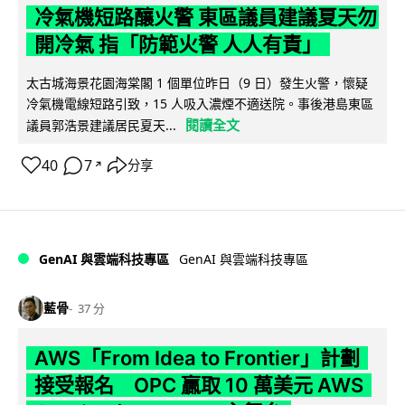
冷氣機短路釀火警 東區議員建議夏天勿
開冷氣 指「防範火警 人人有責」
太古城海景花園海棠閣 1 個單位昨日（9 日）發生火警，懷疑
冷氣機電線短路引致，15 人吸入濃煙不適送院。事後港島東區
閱讀全文
議員郭浩景建議居民夏天...
40
7
分享
↗
GenAI 與雲端科技專區
GenAI 與雲端科技專區
藍骨
37 分
AWS「From Idea to Frontier」計劃
接受報名 OPC 贏取 10 萬美元 AWS