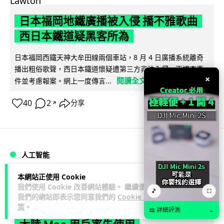
日本福岡地鐵廣播被入侵 播不雅歌曲
西日本鐵道疑黑客所為
日本福岡西鐵天神大牟田線兩個車站，8 月 4 日廣播系統離奇
播出粗俗歌聲，西日本鐵道懷疑遭第三方非法入侵，正調查事
×
閱讀全文
件並考慮報案。網上一度傳言...
40
2
分享
↗
人工智能
本網站正使用 Cookie
Lawton
1 日
我們使用 Cookie 改善網站體驗。 繼續使用
🎵
⛶
我們的網站即表示您同意我們的
Cookie 政
策
。
阿里 Qwen 正式駁入 Apple 生態 中國
📖 詳細評測
→