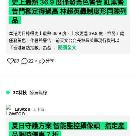
史上最熱 36.9 度僅發黃色警告 紅黑警
告門檻定得過高 林超英轟制度形同陳列
品
本港周日錄得史上最熱 36.9 度，上水更達 39.8 度，惟勞工處
僅發黃色工作暑熱警告。前天文台台長林超英轟現行機制以
閱讀全文
「香港暑熱指數」為基...
87
22
分享
↗
3C科技
家居無線
Lawton
2 小時
夏日守護方案 智能監控攝像頭 指定產
品限時優惠 7 折