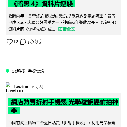
《暗黑 4》資料片逆襲
收購兩年，暴雪終於擺脫動視魔咒？總裁內部電郵流出：暴雪
已成 Xbox 表現最好團隊之一，連續兩年營收增長。《暗黑 4》
閱讀全文
資料片同《守望先鋒》成...
12
分享
3C科技
手提電話
Lawton
19 小時
網店熱賣折射手機殼 光學稜鏡變偷拍神
器
中國有網上購物平台近日熱賣「折射手機殼」，利用光學稜鏡