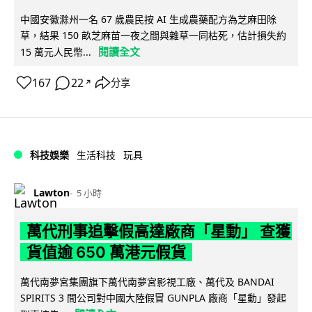
中國安徽滁州一名 67 歲農民按 AI 生成農藥配方為芝麻田除
草，結果 150 畝芝麻苗一夜之間與雜草一同枯死，估計損失約
閱讀全文
15 萬元人民幣...
167
22
分享
↗
科技娛樂
生活科技
玩具
Lawton
5 小時
萬代刑事追擊假高達廠商「星動」 查獲
貨值逾 650 萬港元假貨
萬代南夢宮集團旗下萬代南夢宮影視工廠、萬代及 BANDAI
SPIRITS 3 間公司對中國大陸假冒 GUNPLA 廠商「星動」發起