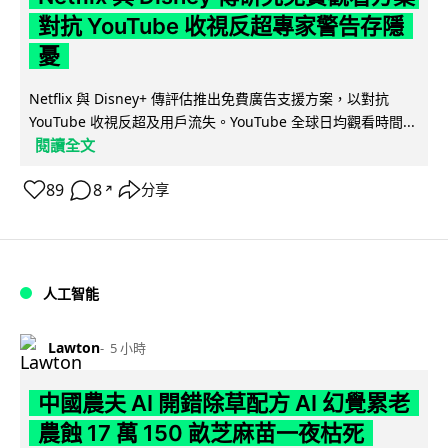
對抗 YouTube 收視反超專家警告存隱
憂
Netflix 與 Disney+ 傳評估推出免費廣告支援方案，以對抗
YouTube 收視反超及用戶流失。YouTube 全球日均觀看時間...
閱讀全文
89
8
分享
↗
人工智能
Lawton
5 小時
中國農夫 AI 開錯除草配方 AI 幻覺累老
農蝕 17 萬 150 畝芝麻苗一夜枯死