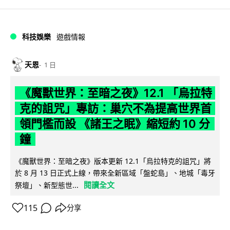
科技娛樂
遊戲情報
天恩
1 日
《魔獸世界：至暗之夜》12.1 「烏拉特
克的詛咒」專訪：巢穴不為提高世界首
領門檻而設 《諸王之眠》縮短約 10 分
鐘
《魔獸世界：至暗之夜》版本更新 12.1「烏拉特克的詛咒」將
於 8 月 13 日正式上線，帶來全新區域「盤蛇島」、地城「毒牙
閱讀全文
祭壇」、新型態世...
115
分享