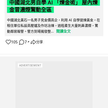
中國湖北男自學 AI 「煉金術」 屋內煉
金冒濃煙驚動全區
中國湖北黃石一名男子見金價高企，利用 AI 自學提煉黃金，在
租住單位私設高壓爐及作坊冶煉，過程產生大量刺鼻濃煙，驚
閱讀全文
動鄰居報警。警方到場揭發整...
105
7
分享
↗
ADVERTISEMENT