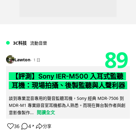
3C科技
流動音樂
89
Lawton
1 日
【評測】Sony IER-M500 入耳式監聽
耳機：現場拍攝、後製監聽與人聲利器
談到專業混音專用的聲音監聽耳機，Sony 經典 MDR-7506 到
MDR-M1 專業錄音室耳機都為人熟悉。而現在舞台製作者與創
閱讀全文
意影像製作...
36
4
分享
↗