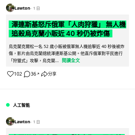
Lawton
1 日
澤連斯基怒斥俄軍「人肉狩獵」 無人機
追殺烏克蘭小販近 40 秒仍被炸傷
烏克蘭克爾松一名 52 歲小販被俄軍無人機追擊近 40 秒後被炸
傷，影片由烏克蘭總統澤連斯基公開。他直斥俄軍對平民進行
閱讀全文
「狩獵式」攻擊，烏克蘭...
102
36
分享
↗
人工智能
Lawton
1 日