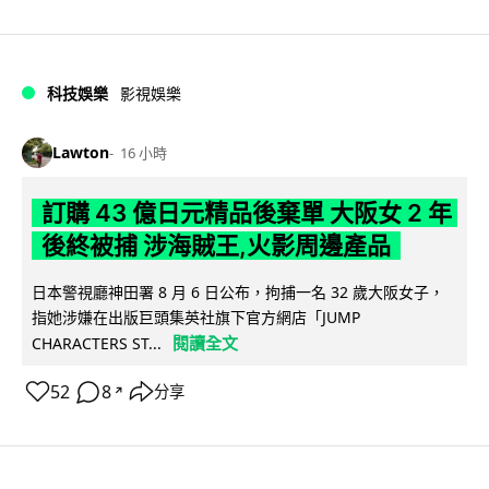
科技娛樂
影視娛樂
Lawton
16 小時
訂購 43 億日元精品後棄單 大阪女 2 年
後終被捕 涉海賊王,火影周邊產品
日本警視廳神田署 8 月 6 日公布，拘捕一名 32 歲大阪女子，
指她涉嫌在出版巨頭集英社旗下官方網店「JUMP
閱讀全文
CHARACTERS ST...
52
8
分享
↗