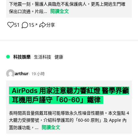
下地震一刻，醫護人員臨危不亂保護病人，更馬上開逃生門確
閱讀全文
保出口流通。片段...
51
15
分享
↗
科技娛樂
生活科技
健康
arthur
19 小時
AirPods 用家注意聽力響紅燈 醫學界籲
耳機用戶謹守「60-60」鐵律
長時間高音量佩戴耳機可能導致永久性噪音性聽損。本文盤點 4
大聽力受損警號，介紹科學護耳的「60-60 原則」及 Apple 內
閱讀全文
置防護功能，...