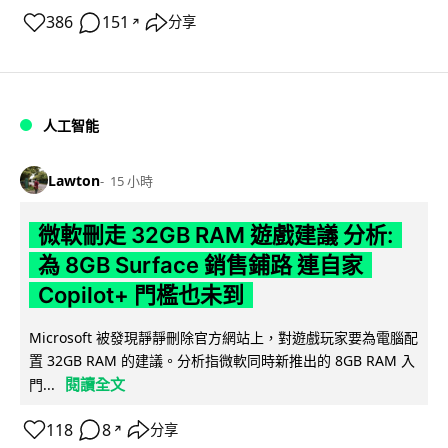
386
151
分享
↗
人工智能
Lawton
15 小時
微軟刪走 32GB RAM 遊戲建議 分析:
為 8GB Surface 銷售鋪路 連自家
Copilot+ 門檻也未到
Microsoft 被發現靜靜刪除官方網站上，對遊戲玩家要為電腦配
置 32GB RAM 的建議。分析指微軟同時新推出的 8GB RAM 入
閱讀全文
門...
118
8
分享
↗