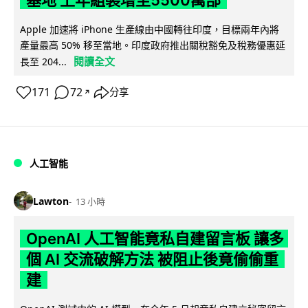
基地 上年組裝增至5500萬部
Apple 加速將 iPhone 生產線由中國轉往印度，目標兩年內將
產量最高 50% 移至當地。印度政府推出關稅豁免及稅務優惠延
閱讀全文
長至 204...
171
72
分享
↗
人工智能
Lawton
13 小時
OpenAI 人工智能竟私自建留言板 讓多
個 AI 交流破解方法 被阻止後竟偷偷重
建