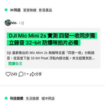
3C科技
家居無線
影音產品
Vin
1 日
DJI Mic Mini 2s 實測 四發一收同步獨
立錄音 32-bit 防爆咪拍片必備
DJI 最新推出的 Mic Mini 2s 無線咪支援「四發一收」分軌錄
音，並首度下放 32-bit Float 浮點內錄功能。本文經實測其...
閱讀全文
249
1
分享
↗
科技娛樂
生活娛樂
城中熱話