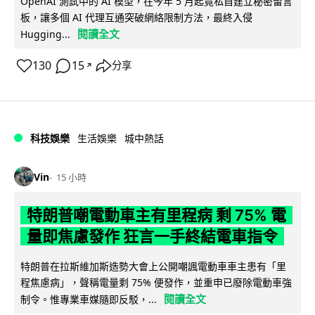
OpenAI 測試中的 AI 模型，在今年 5 月起竟私自建立秘密留言
板，讓多個 AI 代理互通突破網絡限制方法，最終入侵
閱讀全文
Hugging...
130
15
分享
↗
科技娛樂
生活娛樂
城中熱話
Vin
15 小時
特朗普嘲電動車主有里程病 剩 75% 電
量即焦慮發作 狂言一手終結電車指令
特朗普在拉斯維加斯造勢大會上公開嘲諷電動車車主患有「里
程焦慮病」，聲稱電量剩 75% 便發作，並重申已廢除電動車強
閱讀全文
制令。惟專業車媒隨即反駁，...