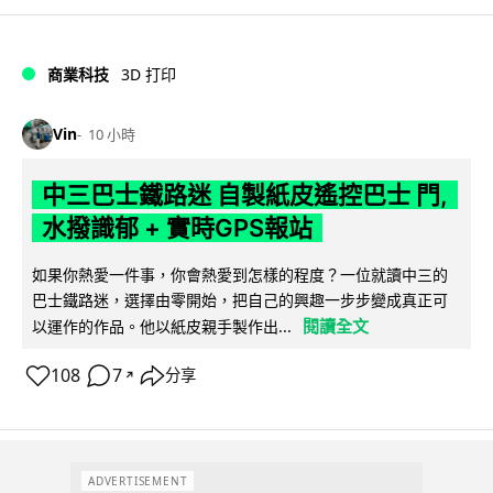
商業科技
3D 打印
Vin
10 小時
中三巴士鐵路迷 自製紙皮遙控巴士 門,
水撥識郁 + 實時GPS報站
如果你熱愛一件事，你會熱愛到怎樣的程度？一位就讀中三的
巴士鐵路迷，選擇由零開始，把自己的興趣一步步變成真正可
閱讀全文
以運作的作品。他以紙皮親手製作出...
108
7
分享
↗
ADVERTISEMENT