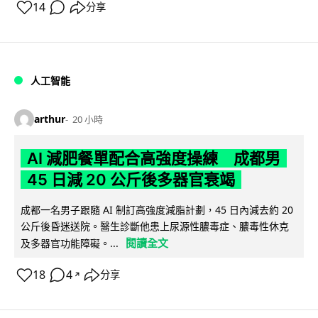
14
分享
人工智能
arthur
20 小時
AI 減肥餐單配合高強度操練 成都男
45 日減 20 公斤後多器官衰竭
成都一名男子跟隨 AI 制訂高強度減脂計劃，45 日內減去約 20
公斤後昏迷送院。醫生診斷他患上尿源性膿毒症、膿毒性休克
閱讀全文
及多器官功能障礙。...
18
4
分享
↗