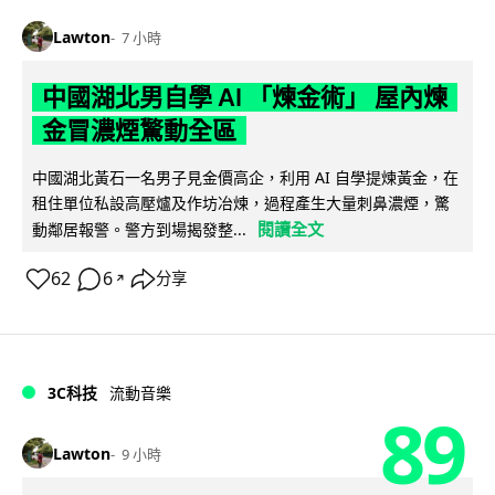
Lawton
7 小時
中國湖北男自學 AI 「煉金術」 屋內煉
金冒濃煙驚動全區
中國湖北黃石一名男子見金價高企，利用 AI 自學提煉黃金，在
租住單位私設高壓爐及作坊冶煉，過程產生大量刺鼻濃煙，驚
閱讀全文
動鄰居報警。警方到場揭發整...
62
6
分享
↗
3C科技
流動音樂
89
Lawton
9 小時