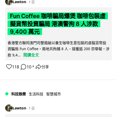
Lawton
1 日
Fun Coffee 咖啡騙局爆煲 咖啡包裝虛
擬貨幣投資騙局 港澳警拘 8 人涉款
9,400 萬元
香港警方聯同澳門司警搗破以養生咖啡生意包裝的虛擬貨幣投
資騙局 Fun Coffee，兩地共拘捕 8 人，接獲逾 200 宗舉報，涉
閱讀全文
款 9,4...
118
10
分享
↗
科技娛樂
生活科技
智慧城市
Lawton
1 日