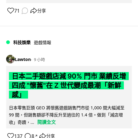
71
分享
科技娛樂
遊戲情報
Lawton
9 小時
日本二手遊戲店減 90% 門市 業績反增
四成 "懷舊"在 Z 世代變成最潮「新鮮
感」
日本零售巨頭 GEO 將懷舊遊戲銷售門市從 1,000 間大幅減至
99 間，但銷售額卻不降反升至過往的 1.4 倍。做到「減店增
閱讀全文
收」奇蹟，...
137
8
分享
↗