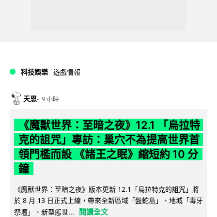
科技娛樂
遊戲情報
天恩
9 小時
《魔獸世界：至暗之夜》12.1 「烏拉特
克的詛咒」專訪：巢穴不為提高世界首
領門檻而設 《諸王之眠》縮短約 10 分
鐘
《魔獸世界：至暗之夜》版本更新 12.1「烏拉特克的詛咒」將
於 8 月 13 日正式上線，帶來全新區域「盤蛇島」、地城「毒牙
閱讀全文
祭壇」、新型態世...