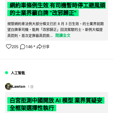
網約車條例生效 有司機暫時停工避風頭
的士業界籲白牌 "改邪歸正"
規管網約車法例大部分條文已於 8 月 3 日生效，的士業界就期
望白牌車司機，能夠「改邪歸正」回流駕駛的士。新例大幅提
閱讀全文
高罰則，首次定罪最高罰款...
205
146
分享
↗
人工智能
Lawton
1 日
白宮拒測中國開放 AI 模型 業界質疑安
全框架選擇性執行