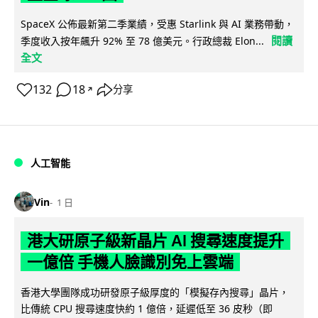
SpaceX 公佈最新第二季業績，受惠 Starlink 與 AI 業務帶動，
閱讀
季度收入按年飆升 92% 至 78 億美元。行政總裁 Elon...
全文
132
18
分享
↗
人工智能
Vin
1 日
港大研原子級新晶片 AI 搜尋速度提升
一億倍 手機人臉識別免上雲端
香港大學團隊成功研發原子級厚度的「模擬存內搜尋」晶片，
比傳統 CPU 搜尋速度快約 1 億倍，延遲低至 36 皮秒（即