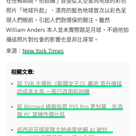
在任務期間。他拍攝了首張從太空望向地球的彩色
照片「地球升起」，漂亮的藍色地球首次以彩色呈
現人們眼前，引起人們對環保的關注。雖然
William Anders 本人並未實際踏足月球，不過他拍
攝這照片對社會的影響也是非比尋常。
來源：
New York Times
相關文章:
前 TVB 主播批《新聞女王2》離地 直升機採
訪成本太高 一般已改用航拍機
前 Blizzard 總裁指買 PS5 Pro 更划算 批高
階 PC 掌機性價比低
前西班牙國家隊主帥過度依賴 AI 被炒