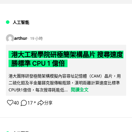
人工智能
arthur
19 小時
港大工程學院研極簡架構晶片 搜尋速度
勝標準 CPU 1 億倍
港大團隊研發極簡架構模擬內容尋址記憶體（CAM）晶片，用
二硫化鉬及半金屬銻克服傳輸瓶頸，漢明距離計算速度比標準
閱讀全文
CPU快1億倍，每次搜尋耗能低...
40
17
分享
↗