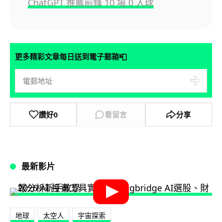
ChatGPT 推薦前鋒 10 場 0 入球
📮
更多精彩文章每日送到電子郵箱
讚好
0
看留言
分享
最新影片
地球
太空人
宇宙探索