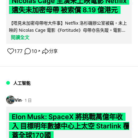
Nicolas Cage 主演未上映電影 Netflix
遺失未加密母帶 被索償 8.19 億港元
【唔見未加密母帶咁大件事】Netflix 洛杉磯辦公室被竊，未上
映的 Nicolas Cage 電影《Fortitude》母帶亦告失蹤。電影...
閱讀全文
177
10
分享
↗
人工智能
Vin
1 日
Elon Musk: SpaceX 將挑戰萬億年收
入 目標明年數據中心上太空 Starlink 覆
蓋全球170國