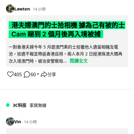
Lawton
14 小時
港夫婦澳門的士拾相機 據為己有被的士
Cam 睇到 2 個月後再入境被捕
一對香港夫婦今年 5 月遊澳門乘的士拾獲他人遺留相機及電
池，拾遺不報並帶返香港自用。兩人本月 2 日經港珠澳大橋再
閱讀全文
次入境澳門時，被治安警察局...
405
60
分享
↗
3C科技
家居無線
Vin
14 小時