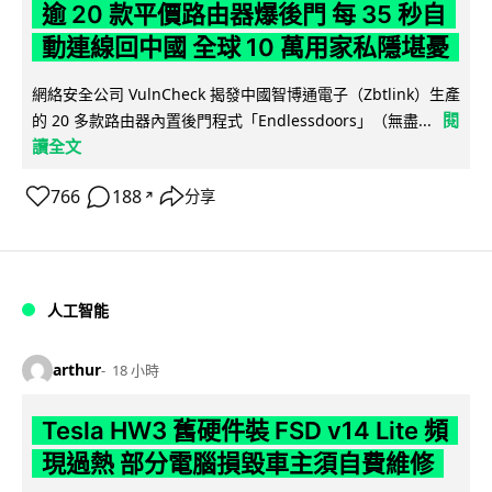
逾 20 款平價路由器爆後門 每 35 秒自
動連線回中國 全球 10 萬用家私隱堪憂
網絡安全公司 VulnCheck 揭發中國智博通電子（Zbtlink）生產
閱
的 20 多款路由器內置後門程式「Endlessdoors」（無盡...
讀全文
766
188
分享
↗
人工智能
arthur
18 小時
Tesla HW3 舊硬件裝 FSD v14 Lite 頻
現過熱 部分電腦損毀車主須自費維修