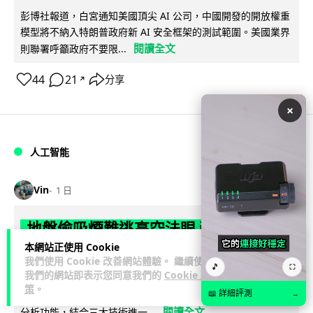
彭博社報道，白宮通知美國頂尖 AI 公司，中國開發的開放權重
模型將不納入特朗普政府新 AI 安全框架的測試範圍。美國業界
閱讀全文
則聯署呼籲政府不要限...
44
21
分享
↗
×
人工智能
Vin
1 日
地盤偷吸煙難逃高空法眼 勞工處出動熱
感無人機 擬加 AI 人臉識別精準執法
本網站正使用 Cookie
我們使用 Cookie 改善網站體驗。 繼續使用
🎵
⛶
我們的網站即表示您同意我們的
Cookie 政
勞工處投入配備熱感應鏡頭的小型無人機進行高空巡邏以打擊
策
。
地盤違例吸煙，並正研究於未來一年內引入 AI 人臉識別與行為
📖 詳細評測
→
閱讀全文
分析功能，結合三大技術進一...