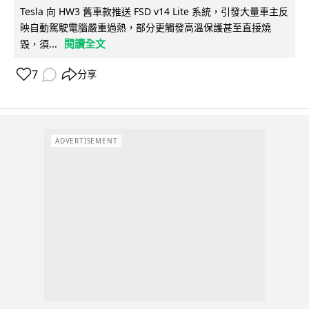
Tesla 向 HW3 舊車款推送 FSD v14 Lite 系統，引發大量車主反
映自動駕駛電腦嚴重過熱，部分更觸發高溫保護甚至直接燒
閱讀全文
毀，須...
7
分享
ADVERTISEMENT