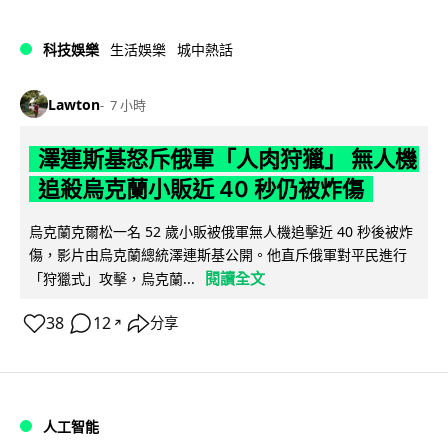
科技娛樂
生活娛樂
城中熱話
Lawton
7 小時
澤連斯基怒斥俄軍「人肉狩獵」 無人機
追殺烏克蘭小販近 40 秒仍被炸傷
烏克蘭克爾松一名 52 歲小販被俄軍無人機追擊近 40 秒後被炸
傷，影片由烏克蘭總統澤連斯基公開。他直斥俄軍對平民進行
閱讀全文
「狩獵式」攻擊，烏克蘭...
38
12
分享
↗
人工智能