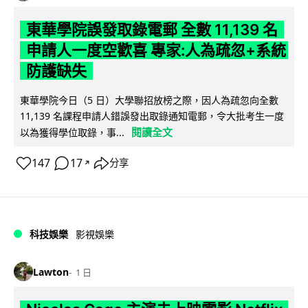
東華學院誤發取錄電郵 全數 11,139 名
申請人一度空歡喜 專家:人為疏忽+系統
防護缺失
東華學院今日（5 日）大學聯招放榜之際，因人為疏忽向全數
11,139 名課程申請人錯誤發出取錄通知電郵，令大批考生一度
閱讀全文
以為獲得學位取錄，事...
147
17
分享
↗
科技娛樂
影視娛樂
Lawton
1 日