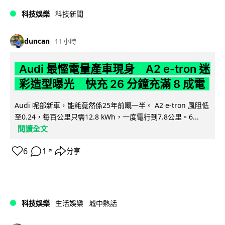
科技娛樂
科技新聞
duncan
11 小時
Audi 最慳電量產車現身 A2 e-tron 迷
彩造型曝光 快充 26 分鐘充滿 8 成電
Audi 呢部新車，能耗竟然係25年前嘅一半。 A2 e-tron 風阻低
至0.24，每百公里只需12.8 kWh，一度電行到7.8公里。6...
閱讀全文
6
1
分享
↗
科技娛樂
生活娛樂
城中熱話