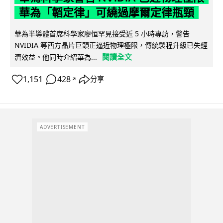
華為「韜定律」可繞過摩爾定律瓶頸
華為半導體首席科學家廖恒罕見接受近 5 小時專訪，警告
NVIDIA 等西方晶片巨頭正逼近物理極限，傳統製程升級已失經
閱讀全文
濟效益。他同時介紹華為...
1,151
428
分享
↗
ADVERTISEMENT