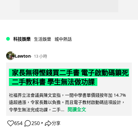
科技娛樂
生活娛樂
城中熱話
Lawton
13 小時
家長無得慳錢買二手書 電子啟動碼鎖死
二手教科書 學生無法做功課
社福界立法會議員陳文宜指，一間中學書單價錢按年加 14.7%
遠超通漲，令家長難以負擔。而且電子教材啟動碼這項設計，
閱讀全文
令學生無法完成功課，二手...
654
250
分享
↗