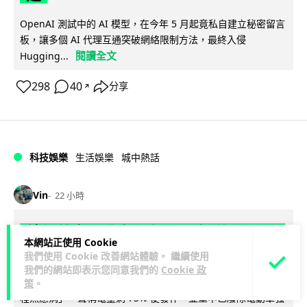
OpenAI 測試中的 AI 模型，在今年 5 月起竟私自建立秘密留言
板，讓多個 AI 代理互通突破網絡限制方法，最終入侵
閱讀全文
Hugging...
298
40
分享
↗
科技娛樂
生活娛樂
城中熱話
Vin
22 小時
特朗普嘲電動車主有里程病 剩 75% 電
本網站正使用 Cookie
量即焦慮發作 狂言一手終結電車指令
我們使用 Cookie 改善網站體驗。 繼續使用
我們的網站即表示您同意我們的
Cookie 政
特朗普在拉斯維加斯造勢大會上公開嘲諷電動車車主患有「里
策
。
程焦慮病」，聲稱電量剩 75% 便發作，並重申已廢除電動車強