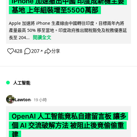
iPhone 加速撤出中國 印度成新機主要
基地 上年組裝增至5500萬部
Apple 加速將 iPhone 生產線由中國轉往印度，目標兩年內將
產量最高 50% 移至當地。印度政府推出關稅豁免及稅務優惠延
閱讀全文
長至 204...
428
207
分享
↗
人工智能
Lawton
19 小時
OpenAI 人工智能竟私自建留言板 讓多
個 AI 交流破解方法 被阻止後竟偷偷重
建