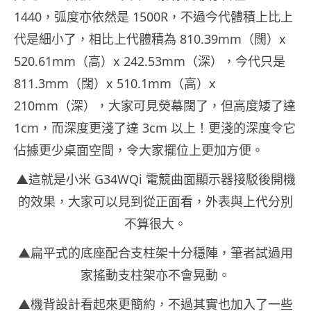
1440，弧度亦依然是 1500R，不過今代體積上比上
代是細小了，相比上代體積為 810.39mm（闊）x
520.61mm（高）x 242.53mm（深），今代只是
811.3mm（闊）x 510.1mm（高）x
210mm（深），大家可見熒幕闊了，但高度矮了達
1cm，而深度更淺了達 3cm 以上！更淺的深度令它
佔據更少桌面空間，令大家擺位上更加方便。
▲這就是小米 G34WQi 電競曲面顯示器接駁後開機
的效果，大家可以見到從正面看，外表與上代分別
不算很大。
▲扁平式的底座配合支柱架十分穩陣，筆者試過用
家搖動支柱架亦不會晃動。
▲機背設計看起來更簡約，不過其實也加入了一些