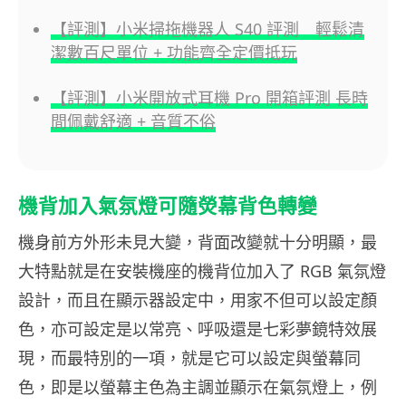
【評測】小米掃拖機器人 S40 評測 輕鬆清
潔數百尺單位 + 功能齊全定價抵玩
【評測】小米開放式耳機 Pro 開箱評測 長時
間佩戴舒適 + 音質不俗
機背加入氣氛燈可隨熒幕背色轉變
機身前方外形未見大變，背面改變就十分明顯，最
大特點就是在安裝機座的機背位加入了 RGB 氣氛燈
設計，而且在顯示器設定中，用家不但可以設定顏
色，亦可設定是以常亮、呼吸還是七彩夢鏡特效展
現，而最特別的一項，就是它可以設定與螢幕同
色，即是以螢幕主色為主調並顯示在氣氛燈上，例