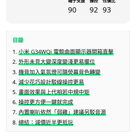
端子支援
操控
性價比
90
92
93
目錄
小米 G34WQi 電競曲面顯示器開箱直擊
外形未見大變深度變淺更易擺位
機背加入氣氛燈可隨熒幕背色轉變
減少花巧設計駁線操控更易
畫面效果與上代相若中規中矩
操控更方便一鍵就完成
內置喇叭依然「弱雞」建議另駁音源
總結：減價近半更抵玩