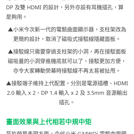
DP 及雙 HDMI 的設計，另外亦設有耳機插孔，算
是夠用。
▲小米今次新一代的電競曲面顯示器，支柱架改為
更簡約設計，取消了磁吸式接駁線隱藏面板。
▲接駁線只需要穿過支柱架的小洞，再在接駁面板
磁吸蓋的小洞穿進機底就可以了，接駁更加方便，
亦令大家轉動熒幕時接駁線不再太易被扯甩。
▲接駁端子維持上代配置，分別是電源插槽、HDMI
2.0 輸入 x 2、DP 1.4 輸入 x 2 及 3.5mm 音源輸出
插孔。
畫面效果與上代相若中規中矩
至於熒幕表現方面，今代小米 G34WQi 電競曲面顯