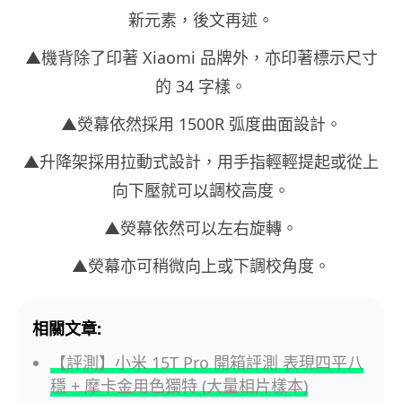
新元素，後文再述。
▲機背除了印著 Xiaomi 品牌外，亦印著標示尺寸
的 34 字樣。
▲熒幕依然採用 1500R 弧度曲面設計。
▲升降架採用拉動式設計，用手指輕輕提起或從上
向下壓就可以調校高度。
▲熒幕依然可以左右旋轉。
▲熒幕亦可稍微向上或下調校角度。
相關文章:
【評測】小米 15T Pro 開箱評測 表現四平八
穩 + 摩卡金用色獨特 (大量相片樣本)