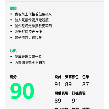
優點
表現與上代相若但更抵玩
加入氣氛燈更具電競感
減少花巧走線接駁更容易
改單鍵操控更方便
端子依然足夠接駁
缺點
熒幕表現只屬一般
內置喇叭完全不夠力
總分
設計
熒幕顏色
色準
90
91
89
87
睇戲表現
打機表現
89
91