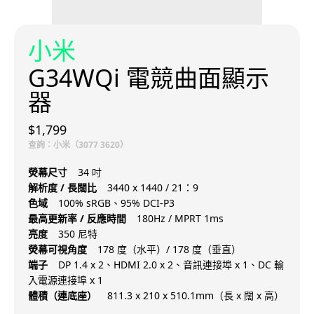
小米
G34WQi 電競曲面顯示
器
$1,799
查詢：小米（3077 3620）
熒幕尺寸
34 吋
解析度 / 長闊比
3440 x 1440 / 21：9
色域
100% sRGB、95% DCI-P3
最高更新率 / 反應時間
180Hz / MPRT 1ms
亮度
350 尼特
熒幕可視角度
178 度（水平）/ 178 度（垂直）
端子
DP 1.4 x 2、HDMI 2.0 x 2、音訊連接埠 x 1、DC 輸
入電源連接埠 x 1
體積（連底座）
811.3 x 210 x 510.1mm（長 x 闊 x 高）