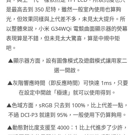
是最高去到 350 尼特，雖然一般室內使用也算夠
光，但效果同樣與上代差不多，未見太大提升。所
以整體來說，小米 G34WQi 電競曲面顯示器的熒幕
表現算是不錯，但未見太大驚喜，算是中規中矩
吧。
▲顯示器方面，設有圖像模式及遊戲模式讓用家二
選一開啟。
▲灰階響應時間（即反應時間）可快達 1ms，只要
在設定中開啟「極速」就可以使用得到。
▲色域方面，sRGB 只去到 100%，比上代差一點，
不過 DCI-P3 就達到 95%，一般使用下仍算夠用。
▲動態對比度支援至 4000：1 比上代進步了少許，