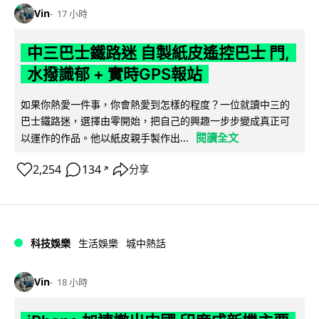
Vin
17 小時
中三巴士鐵路迷 自製紙皮遙控巴士 門,
水撥識郁 + 實時GPS報站
如果你熱愛一件事，你會熱愛到怎樣的程度？一位就讀中三的
巴士鐵路迷，選擇由零開始，把自己的興趣一步步變成真正可
閱讀全文
以運作的作品。他以紙皮親手製作出...
2,254
134
分享
↗
科技娛樂
生活娛樂
城中熱話
Vin
18 小時