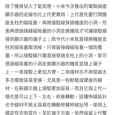
除了機背加入了氣氛燈，小米今次推出的電競曲面
顯示器的走線亦比上代更實用：上代首先要打開機
座支柱的磁吸蓋，再將接駁線穿過機座的小洞，然
後再透過接線磁吸蓋的小洞走進機底才可讓接駁線
接到顯示器的端子上；而今代小米就直接將機座支
柱的磁吸蓋取消掉，只保留接線磁吸蓋一個防塵
蓋，所以接駁線只需直接穿過支柱上的小洞，就可
透過磁吸蓋的小洞走進顯示器的機底並接上端子
上，一來接駁上更加方便，二來線材亦不用屈曲太
多次導致容易受損，尤其是一些較粗或硬身的線
材，在新顯示器上接駁更加容易，而且它與上代一
樣也是可以上下、左右、前後轉動，這種佈線設計
也令線材不致太容易在轉動熒幕時被扯甩，使用上
穩定性亦有提升。至於端子方面，依然保留上代雙