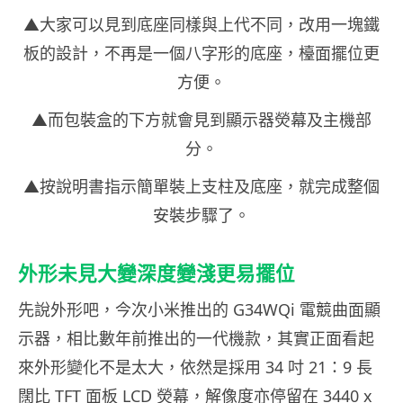
▲大家可以見到底座同樣與上代不同，改用一塊鐵
板的設計，不再是一個八字形的底座，檯面擺位更
方便。
▲而包裝盒的下方就會見到顯示器熒幕及主機部
分。
▲按說明書指示簡單裝上支柱及底座，就完成整個
安裝步驟了。
外形未見大變深度變淺更易擺位
先說外形吧，今次小米推出的 G34WQi 電競曲面顯
示器，相比數年前推出的一代機款，其實正面看起
來外形變化不是太大，依然是採用 34 吋 21：9 長
闊比 TFT 面板 LCD 熒幕，解像度亦停留在 3440 x