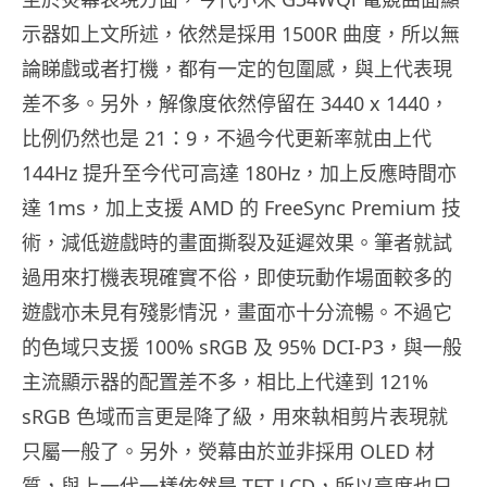
示器如上文所述，依然是採用 1500R 曲度，所以無
論睇戲或者打機，都有一定的包圍感，與上代表現
差不多。另外，解像度依然停留在 3440 x 1440，
比例仍然也是 21：9，不過今代更新率就由上代
144Hz 提升至今代可高達 180Hz，加上反應時間亦
達 1ms，加上支援 AMD 的 FreeSync Premium 技
術，減低遊戲時的畫面撕裂及延遲效果。筆者就試
過用來打機表現確實不俗，即使玩動作場面較多的
遊戲亦未見有殘影情況，畫面亦十分流暢。不過它
的色域只支援 100% sRGB 及 95% DCI-P3，與一般
主流顯示器的配置差不多，相比上代達到 121%
sRGB 色域而言更是降了級，用來執相剪片表現就
只屬一般了。另外，熒幕由於並非採用 OLED 材
質，與上一代一樣依然是 TFT LCD，所以亮度也只