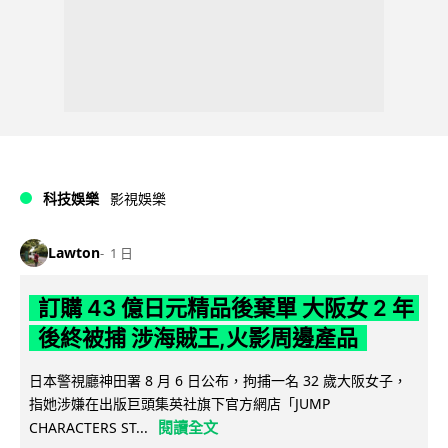
科技娛樂
影視娛樂
Lawton
1 日
訂購 43 億日元精品後棄單 大阪女 2 年
後終被捕 涉海賊王,火影周邊產品
日本警視廳神田署 8 月 6 日公布，拘捕一名 32 歲大阪女子，
指她涉嫌在出版巨頭集英社旗下官方網店「JUMP
閱讀全文
CHARACTERS ST...