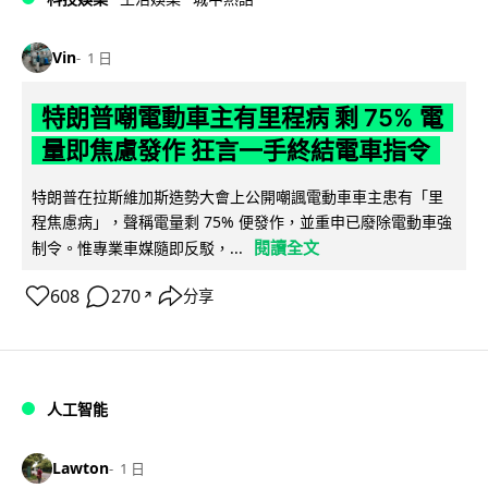
Vin
1 日
特朗普嘲電動車主有里程病 剩 75% 電
量即焦慮發作 狂言一手終結電車指令
特朗普在拉斯維加斯造勢大會上公開嘲諷電動車車主患有「里
程焦慮病」，聲稱電量剩 75% 便發作，並重申已廢除電動車強
閱讀全文
制令。惟專業車媒隨即反駁，...
608
270
分享
↗
人工智能
Lawton
1 日