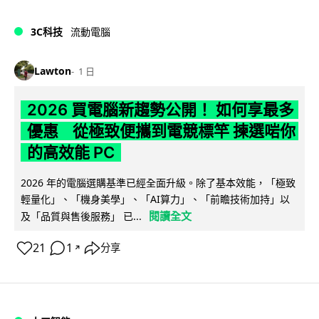
3C科技
流動電腦
Lawton
1 日
2026 買電腦新趨勢公開！ 如何享最多
優惠 從極致便攜到電競標竿 揀選啱你
的高效能 PC
2026 年的電腦選購基準已經全面升級。除了基本效能，「極致
輕量化」、「機身美學」、「AI算力」、「前瞻技術加持」以
閱讀全文
及「品質與售後服務」 已...
21
1
分享
↗