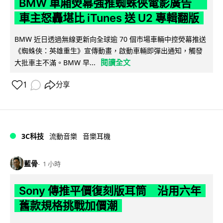
BMW 車廂熒幕強推蜘蛛俠電影廣告
車主怒轟堪比 iTunes 送 U2 專輯翻版
BMW 近日透過無線更新向全球逾 70 個市場車輛中控熒幕推送
《蜘蛛俠：英雄重生》宣傳動畫，啟動車輛即彈出通知，觸發
閱讀全文
大批車主不滿。BMW 早...
1
分享
3C科技
流動音樂
音樂耳機
藍骨
1 小時
Sony 傳推平價復刻版耳筒 沿用六年
舊款規格挑戰加價潮