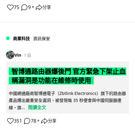
75
9
分享
↗
商業科技
資訊保安
Vin
1 日
智博通路由器爆後門 官方緊急下架止血
稱漏洞是功能在維修時使用
中國網通廠商智博通電子（Zbtlink Electronics）旗下的路由器
產品爆出嚴重安全漏洞，被發現每 35 秒便會與中國伺服器連
閱讀全文
線，旗...
351
78
分享
↗