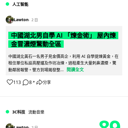
人工智能
Lawton
2 日
中國湖北男自學 AI 「煉金術」 屋內煉
金冒濃煙驚動全區
中國湖北黃石一名男子見金價高企，利用 AI 自學提煉黃金，在
租住單位私設高壓爐及作坊冶煉，過程產生大量刺鼻濃煙，驚
閱讀全文
動鄰居報警。警方到場揭發整...
113
8
分享
↗
3C科技
流動音樂
89
Lawton
2 日