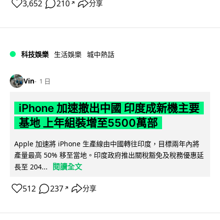
3,652
210
分享
↗
科技娛樂
生活娛樂
城中熱話
Vin
1 日
iPhone 加速撤出中國 印度成新機主要
基地 上年組裝增至5500萬部
Apple 加速將 iPhone 生產線由中國轉往印度，目標兩年內將
產量最高 50% 移至當地。印度政府推出關稅豁免及稅務優惠延
閱讀全文
長至 204...
512
237
分享
↗