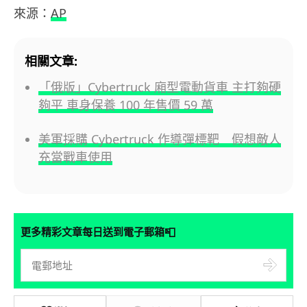
來源：
AP
相關文章:
「俄版」Cybertruck 廂型電動貨車 主打夠硬
夠平 車身保養 100 年售價 59 萬
美軍採購 Cybertruck 作導彈標靶 假想敵人
充當戰車使用
📮
更多精彩文章每日送到電子郵箱