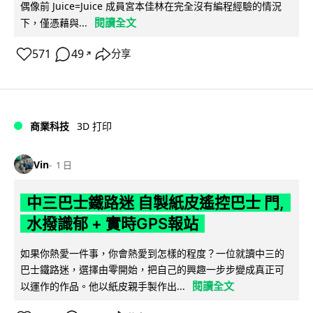
偶像前 Juice=Juice 成員宮本佳林在完全沒有編程經驗的情況
閱讀全文
下，僅憑藉與...
571
49
分享
↗
商業科技
3D 打印
Vin
1 日
中三巴士鐵路迷 自製紙皮遙控巴士 門,
水撥識郁 + 實時GPS報站
如果你熱愛一件事，你會熱愛到怎樣的程度？一位就讀中三的
巴士鐵路迷，選擇由零開始，把自己的興趣一步步變成真正可
閱讀全文
以運作的作品。他以紙皮親手製作出...