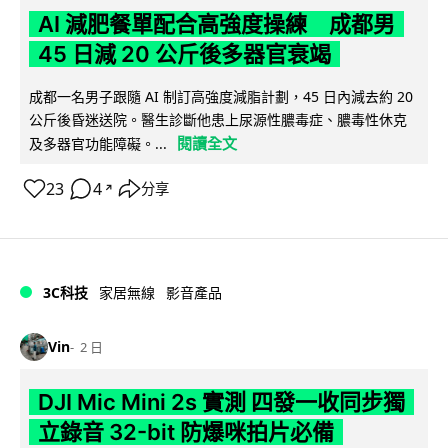
AI 減肥餐單配合高強度操練 成都男
45 日減 20 公斤後多器官衰竭
成都一名男子跟隨 AI 制訂高強度減脂計劃，45 日內減去約 20
公斤後昏迷送院。醫生診斷他患上尿源性膿毒症、膿毒性休克
閱讀全文
及多器官功能障礙。...
23
4
分享
↗
3C科技
家居無線
影音產品
Vin
2 日
DJI Mic Mini 2s 實測 四發一收同步獨
立錄音 32-bit 防爆咪拍片必備