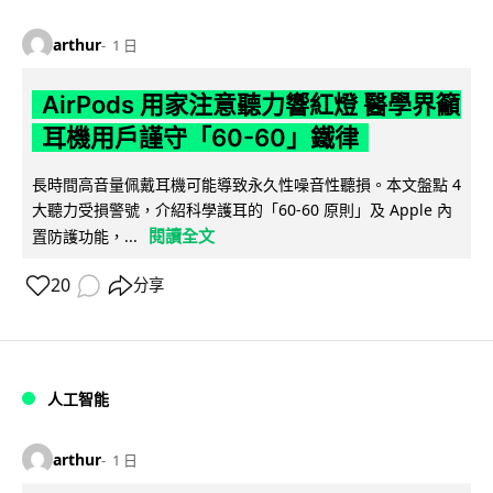
arthur
1 日
AirPods 用家注意聽力響紅燈 醫學界籲
耳機用戶謹守「60-60」鐵律
長時間高音量佩戴耳機可能導致永久性噪音性聽損。本文盤點 4
大聽力受損警號，介紹科學護耳的「60-60 原則」及 Apple 內
閱讀全文
置防護功能，...
20
分享
人工智能
arthur
1 日