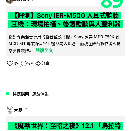
【評測】Sony IER-M500 入耳式監聽
耳機：現場拍攝、後製監聽與人聲利器
談到專業混音專用的聲音監聽耳機，Sony 經典 MDR-7506 到
MDR-M1 專業錄音室耳機都為人熟悉。而現在舞台製作者與創
閱讀全文
意影像製作...
39
5
分享
↗
科技娛樂
遊戲情報
天恩
2 日
《魔獸世界：至暗之夜》12.1 「烏拉特