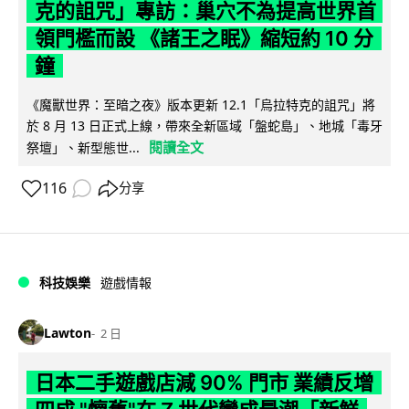
克的詛咒」專訪：巢穴不為提高世界首
領門檻而設 《諸王之眠》縮短約 10 分
鐘
《魔獸世界：至暗之夜》版本更新 12.1「烏拉特克的詛咒」將
於 8 月 13 日正式上線，帶來全新區域「盤蛇島」、地城「毒牙
閱讀全文
祭壇」、新型態世...
116
分享
科技娛樂
遊戲情報
Lawton
2 日
日本二手遊戲店減 90% 門市 業績反增