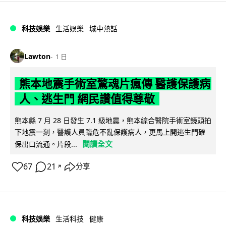
科技娛樂
生活娛樂
城中熱話
Lawton
1 日
熊本地震手術室驚魂片瘋傳 醫護保護病
人、逃生門 網民讚值得尊敬
熊本縣 7 月 28 日發生 7.1 級地震，熊本綜合醫院手術室鏡頭拍
下地震一刻，醫護人員臨危不亂保護病人，更馬上開逃生門確
閱讀全文
保出口流通。片段...
67
21
分享
↗
科技娛樂
生活科技
健康