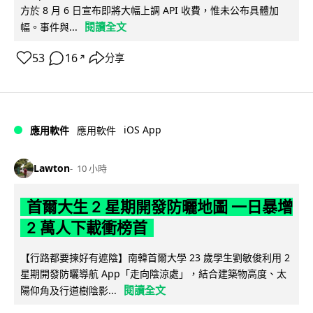
方於 8 月 6 日宣布即將大幅上調 API 收費，惟未公布具體加
閱讀全文
幅。事件與...
53
16
分享
↗
iOS App
應用軟件
應用軟件
Lawton
10 小時
首爾大生 2 星期開發防曬地圖 一日暴增
2 萬人下載衝榜首
【行路都要揀好有遮陰】南韓首爾大學 23 歲學生劉敏俊利用 2
星期開發防曬導航 App「走向陰涼處」，結合建築物高度、太
閱讀全文
陽仰角及行道樹陰影...