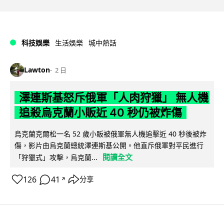
科技娛樂
生活娛樂
城中熱話
Lawton
2 日
澤連斯基怒斥俄軍「人肉狩獵」 無人機
追殺烏克蘭小販近 40 秒仍被炸傷
烏克蘭克爾松一名 52 歲小販被俄軍無人機追擊近 40 秒後被炸
傷，影片由烏克蘭總統澤連斯基公開。他直斥俄軍對平民進行
閱讀全文
「狩獵式」攻擊，烏克蘭...
126
41
分享
↗