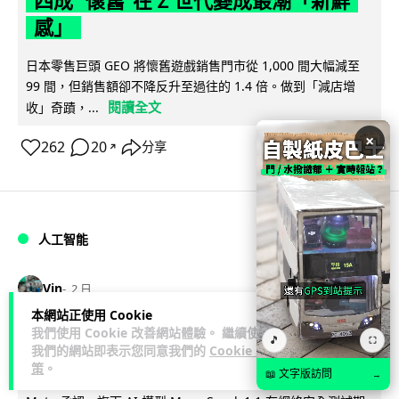
四成 "懷舊"在 Z 世代變成最潮「新鮮
感」
日本零售巨頭 GEO 將懷舊遊戲銷售門市從 1,000 間大幅減至
99 間，但銷售額卻不降反升至過往的 1.4 倍。做到「減店增
閱讀全文
收」奇蹟，...
×
262
20
分享
↗
人工智能
Vin
2 日
本網站正使用 Cookie
我們使用 Cookie 改善網站體驗。 繼續使用
Meta AI 模型測試期間入侵他家公司 三
🎵
⛶
我們的網站即表示您同意我們的
Cookie 政
大 AI 巨頭接連曝安全漏洞
策
。
📖 文字版訪問
→