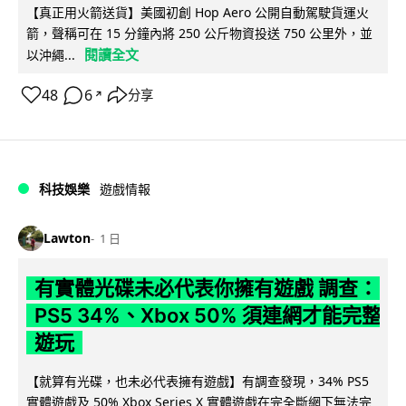
【真正用火箭送貨】美國初創 Hop Aero 公開自動駕駛貨運火
箭，聲稱可在 15 分鐘內將 250 公斤物資投送 750 公里外，並
閱讀全文
以沖繩...
48
6
分享
↗
科技娛樂
遊戲情報
Lawton
1 日
有實體光碟未必代表你擁有遊戲 調查：
PS5 34%、Xbox 50% 須連網才能完整
遊玩
【就算有光碟，也未必代表擁有遊戲】有調查發現，34% PS5
實體遊戲及 50% Xbox Series X 實體遊戲在完全斷網下無法完