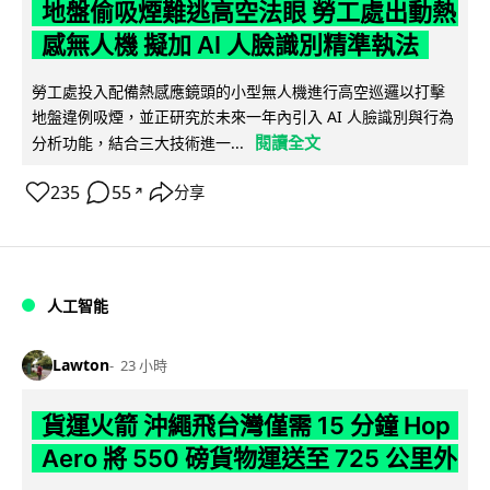
地盤偷吸煙難逃高空法眼 勞工處出動熱
感無人機 擬加 AI 人臉識別精準執法
勞工處投入配備熱感應鏡頭的小型無人機進行高空巡邏以打擊
地盤違例吸煙，並正研究於未來一年內引入 AI 人臉識別與行為
閱讀全文
分析功能，結合三大技術進一...
235
55
分享
↗
人工智能
Lawton
23 小時
貨運火箭 沖繩飛台灣僅需 15 分鐘 Hop
Aero 將 550 磅貨物運送至 725 公里外