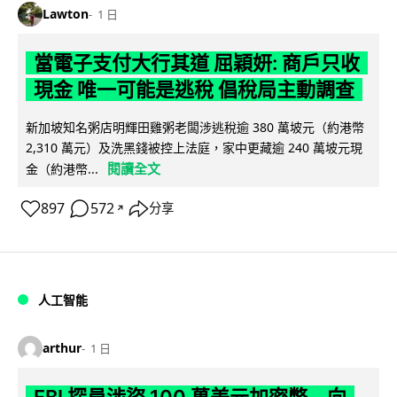
Lawton
1 日
當電子支付大行其道 屈穎妍: 商戶只收
現金 唯一可能是逃稅 倡稅局主動調查
新加坡知名粥店明輝田雞粥老闆涉逃稅逾 380 萬坡元（約港幣
2,310 萬元）及洗黑錢被控上法庭，家中更藏逾 240 萬坡元現
閱讀全文
金（約港幣...
897
572
分享
↗
人工智能
arthur
1 日
FBI 探員涉盜 100 萬美元加密幣 向