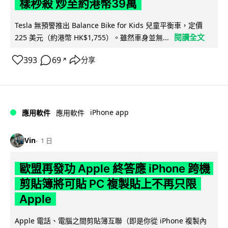
樣秒殺 炒至約港幣39萬
Tesla 無預警推出 Balance Bike for Kids 兒童平衡車，定價
閱讀全文
225 美元（約港幣 HK$1,755）。雖然車身並無...
393
69
分享
↗
iPhone app
應用軟件
應用軟件
Vin
1 日
歐盟再發功 Apple 終答應 iPhone 跨機
剪貼簿將可貼 PC 複製貼上不再只限
Apple
Apple 電話、電腦之間剪貼簿互聯（即是你從 iPhone 複製內