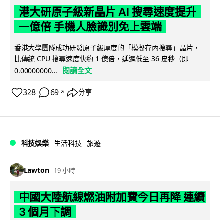
港大研原子級新晶片 AI 搜尋速度提升
一億倍 手機人臉識別免上雲端
香港大學團隊成功研發原子級厚度的「模擬存內搜尋」晶片，
比傳統 CPU 搜尋速度快約 1 億倍，延遲低至 36 皮秒（即
閱讀全文
0.00000000...
328
69
分享
↗
科技娛樂
生活科技
旅遊
Lawton
19 小時
中國大陸航線燃油附加費今日再降 連續
3 個月下調