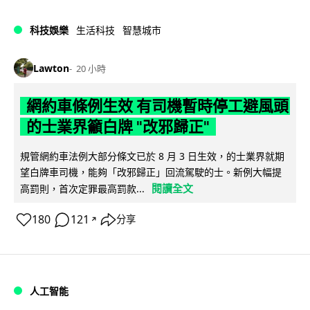
科技娛樂
生活科技
智慧城市
Lawton
20 小時
網約車條例生效 有司機暫時停工避風頭
的士業界籲白牌 "改邪歸正"
規管網約車法例大部分條文已於 8 月 3 日生效，的士業界就期
望白牌車司機，能夠「改邪歸正」回流駕駛的士。新例大幅提
閱讀全文
高罰則，首次定罪最高罰款...
180
121
分享
↗
人工智能