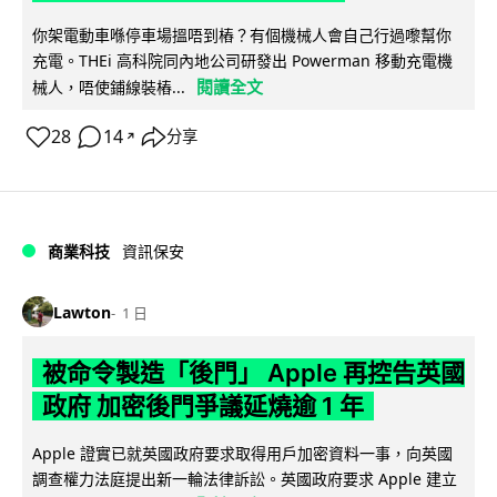
你架電動車喺停車場搵唔到樁？有個機械人會自己行過嚟幫你
充電。THEi 高科院同內地公司研發出 Powerman 移動充電機
閱讀全文
械人，唔使鋪線裝樁...
28
14
分享
↗
商業科技
資訊保安
Lawton
1 日
被命令製造「後門」 Apple 再控告英國
政府 加密後門爭議延燒逾 1 年
Apple 證實已就英國政府要求取得用戶加密資料一事，向英國
調查權力法庭提出新一輪法律訴訟。英國政府要求 Apple 建立