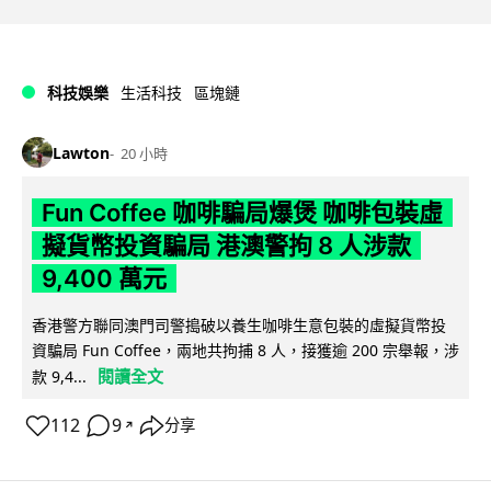
科技娛樂
生活科技
區塊鏈
Lawton
20 小時
Fun Coffee 咖啡騙局爆煲 咖啡包裝虛
擬貨幣投資騙局 港澳警拘 8 人涉款
9,400 萬元
香港警方聯同澳門司警搗破以養生咖啡生意包裝的虛擬貨幣投
資騙局 Fun Coffee，兩地共拘捕 8 人，接獲逾 200 宗舉報，涉
閱讀全文
款 9,4...
112
9
分享
↗