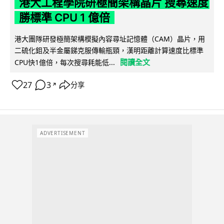
港大工程學院研極簡架構晶片 搜尋速度
勝標準 CPU 1 億倍
港大團隊研發極簡架構模擬內容尋址記憶體（CAM）晶片，用
二硫化鉬及半金屬銻克服傳輸瓶頸，漢明距離計算速度比標準
閱讀全文
CPU快1億倍，每次搜尋耗能低...
27
3
分享
↗
ADVERTISEMENT