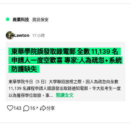
商業科技
資訊保安
Lawton
17 小時
東華學院誤發取錄電郵 全數 11,139 名
申請人一度空歡喜 專家:人為疏忽+系統
防護缺失
東華學院今日（5 日）大學聯招放榜之際，因人為疏忽向全數
11,139 名課程申請人錯誤發出取錄通知電郵，令大批考生一度
閱讀全文
以為獲得學位取錄，事...
143
16
分享
↗