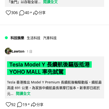
閱讀全文
「後門」以存取全球...
306
40
分享
↗
科技娛樂
生活科技
汽車科技
Lawton
1 日
Tesla Model Y 長續航後驅版抵港
YOHO MALL 率先試駕
Tesla 香港推出 Model Y Premium 長續航後輪驅動版，續航最
高達 691 公里，為家族中續航最長單摩打版本。新車即日起於
閱讀全文
元...
92
19
分享
↗