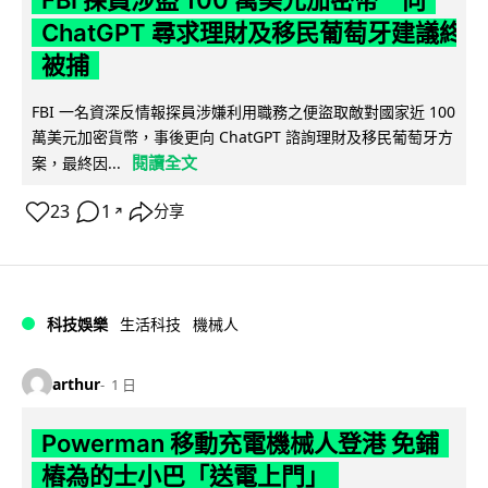
ChatGPT 尋求理財及移民葡萄牙建議終
被捕
FBI 一名資深反情報探員涉嫌利用職務之便盜取敵對國家近 100
萬美元加密貨幣，事後更向 ChatGPT 諮詢理財及移民葡萄牙方
閱讀全文
案，最終因...
23
1
分享
↗
科技娛樂
生活科技
機械人
arthur
1 日
Powerman 移動充電機械人登港 免鋪
樁為的士小巴「送電上門」