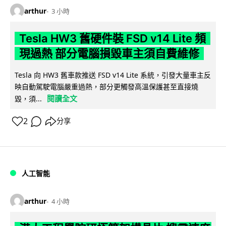
arthur
3 小時
Tesla HW3 舊硬件裝 FSD v14 Lite 頻
現過熱 部分電腦損毀車主須自費維修
Tesla 向 HW3 舊車款推送 FSD v14 Lite 系統，引發大量車主反
映自動駕駛電腦嚴重過熱，部分更觸發高溫保護甚至直接燒
閱讀全文
毀，須...
2
分享
人工智能
arthur
4 小時