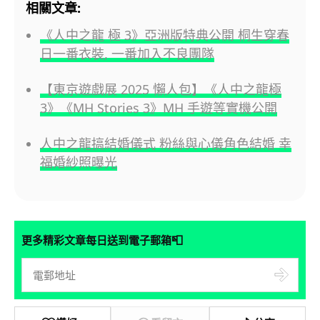
相關文章:
《人中之龍 極 3》亞洲版特典公開 桐生穿春
日一番衣裝, 一番加入不良團隊
【東京遊戲展 2025 懶人包】《人中之龍極
3》《MH Stories 3》MH 手遊等實機公開
人中之龍搞結婚儀式 粉絲與心儀角色結婚 幸
福婚紗照曝光
📮
更多精彩文章每日送到電子郵箱