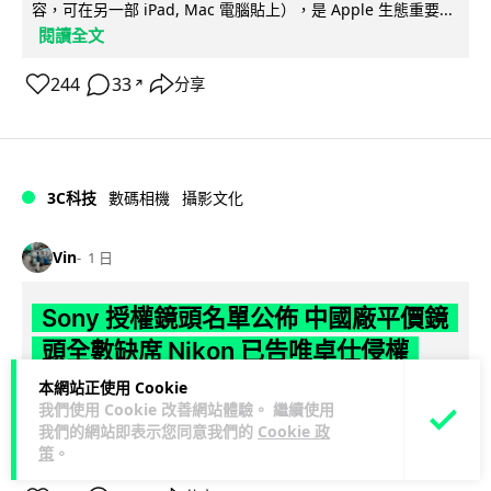
容，可在另一部 iPad, Mac 電腦貼上），是 Apple 生態重要...
閱讀全文
244
33
分享
↗
3C科技
數碼相機
攝影文化
Vin
1 日
Sony 授權鏡頭名單公佈 中國廠平價鏡
頭全數缺席 Nikon 已告唯卓仕侵權
本網站正使用 Cookie
Sony 公佈截至 2026 年 7 月的 E-Mount 鏡頭官方授權合作夥
我們使用 Cookie 改善網站體驗。 繼續使用
伴名單，共 9 間夥伴入圍，包括蔡司、富士、適馬、騰龍等傳
我們的網站即表示您同意我們的
Cookie 政
閱讀全文
統光...
策
。