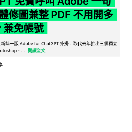
GPT 免費呼叫 Adobe 一句
體修圖兼整 PDF 不用開多
P 兼免帳號
全新統一版 Adobe for ChatGPT 外掛，取代去年推出三個獨立
otoshop、...
閱讀全文
享