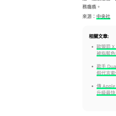
務癱瘓。
來源：
中央社
相關文章:
歐盟罰 X 
被指藍色
歌手 Du
假代言索償
傳 Appl
升級最快 