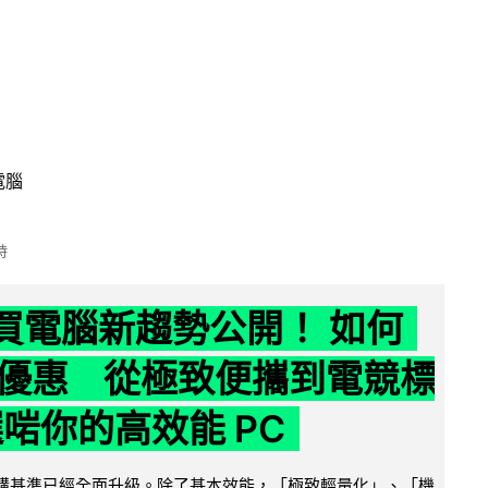
電腦
時
6 買電腦新趨勢公開！ 如何
優惠 從極致便攜到電競標
選啱你的高效能 PC
腦選購基準已經全面升級。除了基本效能，「極致輕量化」、「機