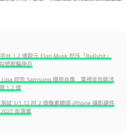
平台 1.2 億歐元 Elon Musk 怒斥「Bullshit」
勾號欺騙用戶
a Lipa 控告 Samsung 擅用肖像 電視盒包裝涉
 1.2 億
e 測試 1/1.12 吋 2 億像素鏡頭 iPhone 攝影硬件
2027 年落實