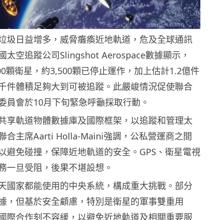
垃圾日益增多，威脅癱瘓近地軌道，危及全球通訊
空追蹤公司Slingshot Aerospace數據顯示，
000顆衛星，約3,500顆已停止運作，加上估計1.2億件
千件體積足夠大到可被追蹤。此嚴峻情況促使聯合
委員會於10月下旬緊急呼籲採取行動。
共享軌道物體數據庫及國際框架，以追蹤和管理太
主席Aarti Holla-Maini強調，公私營運商之間
以避免碰撞，保障近地軌道的安全。GPS、衛星電視
務一旦受阻，後果不堪設想。
天國家都能使用的中央系統，構成重大挑戰。部分
據，但基於安全顧慮，特別是衛星的軍事雙重用
國際合作刻不容緩，以避免近地軌道及相關重要服