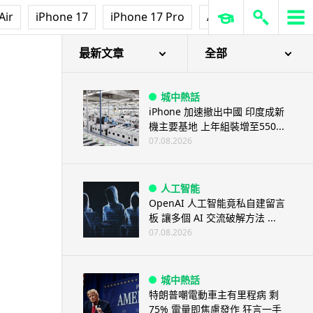
Air
iPhone 17
iPhone 17 Pro
AirPods Pro 3
Ap
最新文章
全部
城中熱話
iPhone 加速撤出中國 印度成新
機主要基地 上年組裝增至550...
07.08.2026
人工智能
OpenAI 人工智能竟私自建留言
板 讓多個 AI 交流破解方法 ...
07.08.2026
城中熱話
特朗普嘲電動車主有里程病 剩
75% 電量即焦慮發作 狂言一手