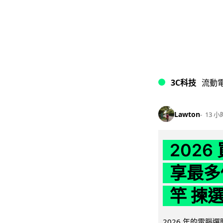
3C科技
流動
Lawton
13 小
202
享最多
竿 揀
2026 年的電