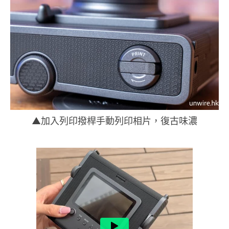
▲加入列印撥桿手動列印相片，復古味濃