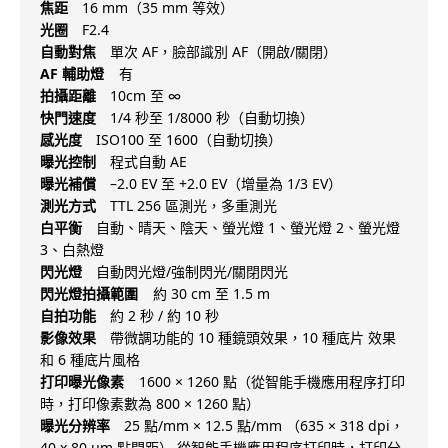
焦距
16 mm（35 mm 等效）
光圈
F2.4
自動對焦
單次 AF，臉部識別 AF（開啟/關閉）
AF 輔助燈
有
拍攝距離
10cm 至 ∞
快門速度
1/4 秒至 1/8000 秒（自動切換）
感光度
ISO100 至 1600（自動切換）
曝光控制
程式自動 AE
曝光補償
–2.0 EV 至 +2.0 EV（增量為 1/3 EV）
測光方式
TTL 256 區測光，多重測光
白平衡
自動、晴天、陰天、螢光燈 1、螢光燈 2、螢光燈
3、白熱燈
閃光燈
自動閃光燈/強制閃光/關閉閃光
閃光燈拍攝範圍
約 30 cm 至 1.5 m
自拍功能
約 2 秒 / 約 10 秒
影像效果
帶微調功能的 10 種鏡頭效果，10 種底片 效果
和 6 種底片風格
打印曝光像素
1600 × 1260 點（從智能手機應用程序打印
時，打印像素數為 800 × 1260 點）
曝光分辨率
25 點/mm × 12.5 點/mm （635 × 318 dpi，
40 x 80 μm 點間距） 從智能手機應用程序打印時，打印分