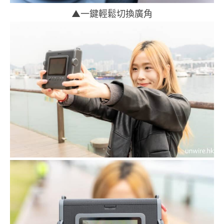
▲一鍵輕鬆切換廣角