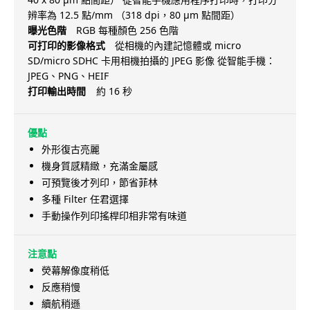
辨率為 12.5 點/mm （318 dpi，80 μm 點間距）
曝光色階
RGB 每種顏色 256 色階
可打印的影像格式
從相機的內建記憶體或 micro
SD/micro SDHC 卡用相機拍攝的 JPEG 影像 從智能手機：
JPEG、PNG、HEIF
打印輸出時間
約 16 秒
優點
外形復古亮麗
機身質感精緻，充滿金屬感
可預覽後才列印，節省菲林
多種 Filter 任君選擇
手動操作列印搖桿印相非常有味道
注意點
熒幕解像度稍低
反應稍慢
續航稍遜