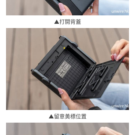
▲打開背蓋
▲留意黃標位置