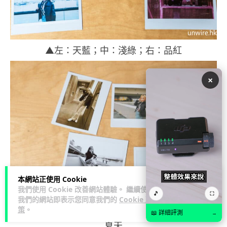
▲左：天藍；中：淺綠；右：品紅
×
本網站正使用 Cookie
我們使用 Cookie 改善網站體驗。 繼續使用
🎵
⛶
我們的網站即表示您同意我們的
Cookie 政
▲左上：褐色；左下：黑白；右上：琥珀；右下：
策
。
📖 詳細評測
→
夏天