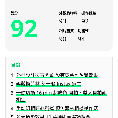
總分
外觀及物料
操作體驗
92
93
92
相片畫質
功能性
90
94
目錄
外型設計復古奢華 設有熒幕可預覽效果
輕鬆換菲林 與一般 Instax 無異
一鍵切換 16 mm 超廣角 自拍、雙人自拍兩
相宜
手動印相匠心獨運 模仿菲林相機操作感
多元攝影效果 10 萬種創意選項組合