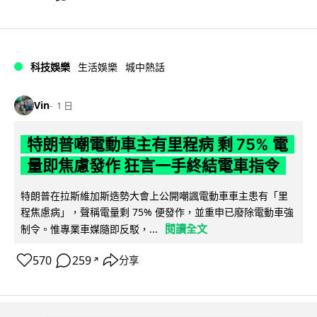
科技娛樂
生活娛樂
城中熱話
Vin
1 日
特朗普嘲電動車主有里程病 剩 75% 電
量即焦慮發作 狂言一手終結電車指令
特朗普在拉斯維加斯造勢大會上公開嘲諷電動車車主患有「里
程焦慮病」，聲稱電量剩 75% 便發作，並重申已廢除電動車強
閱讀全文
制令。惟專業車媒隨即反駁，...
570
259
分享
↗