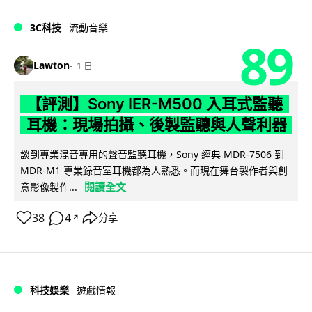
3C科技
流動音樂
89
Lawton
1 日
【評測】Sony IER-M500 入耳式監聽
耳機：現場拍攝、後製監聽與人聲利器
談到專業混音專用的聲音監聽耳機，Sony 經典 MDR-7506 到
MDR-M1 專業錄音室耳機都為人熟悉。而現在舞台製作者與創
閱讀全文
意影像製作...
38
4
分享
↗
科技娛樂
遊戲情報