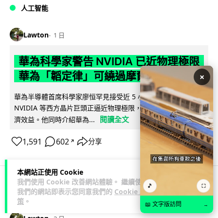
人工智能
Lawton
1 日
華為科學家警告 NVIDIA 已近物理極限
華為「韜定律」可繞過摩爾定律瓶頸
×
華為半導體首席科學家廖恒罕見接受近 5 小時專訪，警告
NVIDIA 等西方晶片巨頭正逼近物理極限，傳統製程升級已失經
閱讀全文
濟效益。他同時介紹華為...
1,591
602
分享
↗
本網站正使用 Cookie
我們使用 Cookie 改善網站體驗。 繼續使用
🎵
⛶
我們的網站即表示您同意我們的
Cookie 政
科技娛樂
生活娛樂
城中熱話
策
。
📖 文字版訪問
→