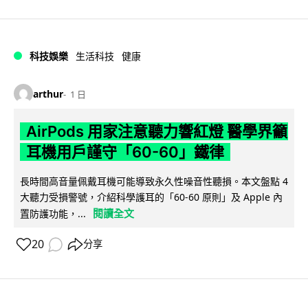
科技娛樂
生活科技
健康
arthur
1 日
AirPods 用家注意聽力響紅燈 醫學界籲
耳機用戶謹守「60-60」鐵律
長時間高音量佩戴耳機可能導致永久性噪音性聽損。本文盤點 4
大聽力受損警號，介紹科學護耳的「60-60 原則」及 Apple 內
閱讀全文
置防護功能，...
20
分享