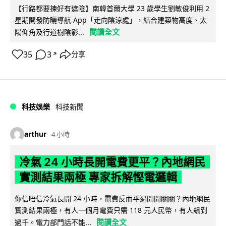
【行路都要揀好有遮陰】南韓首爾大學 23 歲學生劉敏俊利用 2
星期開發防曬導航 App「走向陰涼處」，結合建築物高度、太
閱讀全文
陽仰角及行道樹陰影...
35
3
分享
↗
科技娛樂
科技新聞
arthur
4 小時
冷氣 24 小時長開電費更平？內地網民
實測結果兩極 專家拆解慳電邏輯
你信唔信冷氣長開 24 小時，電費反而平過開開關關？內地網民
實測結果兩極，有人一個月電費只需 118 元人民幣，有人飆到
閱讀全文
過千。電力部門話不能...