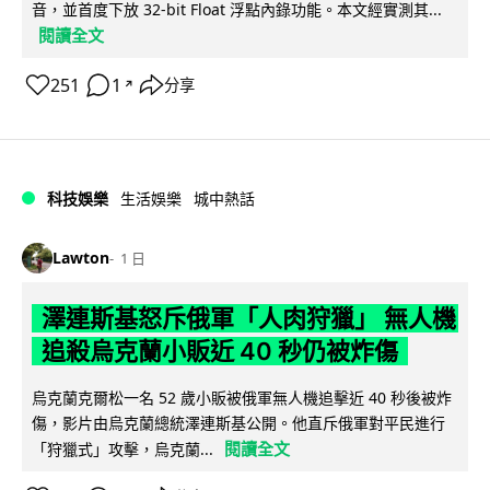
音，並首度下放 32-bit Float 浮點內錄功能。本文經實測其...
閱讀全文
251
1
分享
↗
科技娛樂
生活娛樂
城中熱話
Lawton
1 日
澤連斯基怒斥俄軍「人肉狩獵」 無人機
追殺烏克蘭小販近 40 秒仍被炸傷
烏克蘭克爾松一名 52 歲小販被俄軍無人機追擊近 40 秒後被炸
傷，影片由烏克蘭總統澤連斯基公開。他直斥俄軍對平民進行
閱讀全文
「狩獵式」攻擊，烏克蘭...