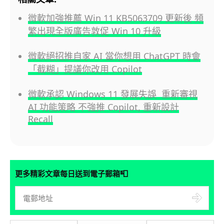
微軟加強推薦 Win 11 KB5063709 更新後 頻
繁出現全版廣告敦促 Win 10 升級
微軟絕招推自家 AI 當你想用 ChatGPT 時會
「截糊」提議你改用 Copilot
微軟承認 Windows 11 發展失誤 重新審視
AI 功能策略 不強推 Copilot, 重新設計
Recall
📮
更多精彩文章每日送到電子郵箱