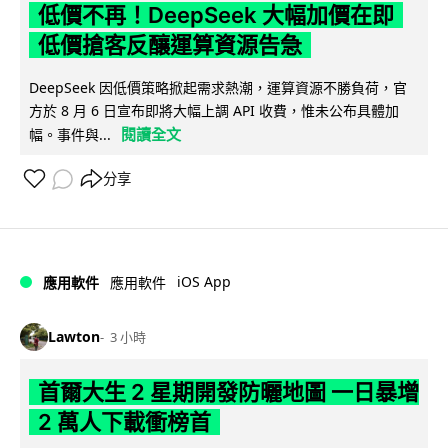
低價不再！DeepSeek 大幅加價在即
低價搶客反釀運算資源告急
DeepSeek 因低價策略掀起需求熱潮，運算資源不勝負荷，官
方於 8 月 6 日宣布即將大幅上調 API 收費，惟未公布具體加
閱讀全文
幅。事件與...
分享
iOS App
應用軟件
應用軟件
Lawton
3 小時
首爾大生 2 星期開發防曬地圖 一日暴增
2 萬人下載衝榜首