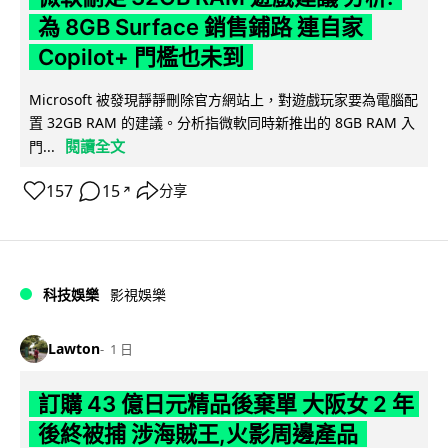
為 8GB Surface 銷售鋪路 連自家
Copilot+ 門檻也未到
Microsoft 被發現靜靜刪除官方網站上，對遊戲玩家要為電腦配
置 32GB RAM 的建議。分析指微軟同時新推出的 8GB RAM 入
閱讀全文
門...
157
15
分享
↗
科技娛樂
影視娛樂
Lawton
1 日
訂購 43 億日元精品後棄單 大阪女 2 年
後終被捕 涉海賊王,火影周邊產品