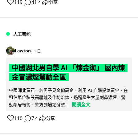
119
41
分享
↗
人工智能
Lawton
1 日
中國湖北男自學 AI 「煉金術」 屋內煉
金冒濃煙驚動全區
中國湖北黃石一名男子見金價高企，利用 AI 自學提煉黃金，在
租住單位私設高壓爐及作坊冶煉，過程產生大量刺鼻濃煙，驚
閱讀全文
動鄰居報警。警方到場揭發整...
110
7
分享
↗