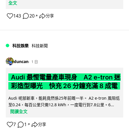
全文
143
20
分享
↗
科技娛樂
科技新聞
duncan
1 日
Audi 最慳電量產車現身 A2 e-tron 迷
彩造型曝光 快充 26 分鐘充滿 8 成電
Audi 呢部新車，能耗竟然係25年前嘅一半。 A2 e-tron 風阻低
至0.24，每百公里只需12.8 kWh，一度電行到7.8公里。6...
閱讀全文
7
1
分享
↗