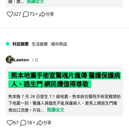
閱讀全文
線，旗...
327
73
分享
↗
科技娛樂
生活娛樂
城中熱話
Lawton
1 日
熊本地震手術室驚魂片瘋傳 醫護保護病
人、逃生門 網民讚值得尊敬
熊本縣 7 月 28 日發生 7.1 級地震，熊本綜合醫院手術室鏡頭拍
下地震一刻，醫護人員臨危不亂保護病人，更馬上開逃生門確
閱讀全文
保出口流通。片段...
67
18
分享
↗