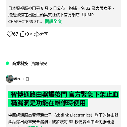
日本警視廳神田署 8 月 6 日公布，拘捕一名 32 歲大阪女子，
指她涉嫌在出版巨頭集英社旗下官方網店「JUMP
閱讀全文
CHARACTERS ST...
67
9
分享
↗
商業科技
資訊保安
Vin
1 日
智博通路由器爆後門 官方緊急下架止血
稱漏洞是功能在維修時使用
中國網通廠商智博通電子（Zbtlink Electronics）旗下的路由器
產品爆出嚴重安全漏洞，被發現每 35 秒便會與中國伺服器連