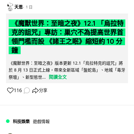
天恩
1 日
《魔獸世界：至暗之夜》12.1 「烏拉特
克的詛咒」專訪：巢穴不為提高世界首
領門檻而設 《諸王之眠》縮短約 10 分
鐘
《魔獸世界：至暗之夜》版本更新 12.1「烏拉特克的詛咒」將
於 8 月 13 日正式上線，帶來全新區域「盤蛇島」、地城「毒牙
閱讀全文
祭壇」、新型態世...
116
分享
科技娛樂
遊戲情報