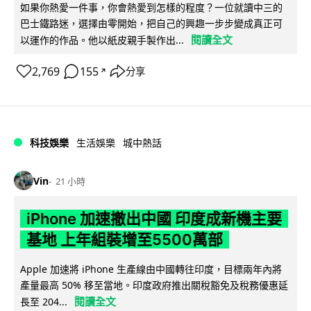
如果你熱愛一件事，你會熱愛到怎樣的程度？一位就讀中三的
巴士鐵路迷，選擇由零開始，把自己的興趣一步步變成真正可
閱讀全文
以運作的作品。他以紙皮親手製作出...
2,769
155
分享
↗
科技娛樂
生活娛樂
城中熱話
Vin
21 小時
iPhone 加速撤出中國 印度成新機主要
基地 上年組裝增至5500萬部
Apple 加速將 iPhone 生產線由中國轉往印度，目標兩年內將
產量最高 50% 移至當地。印度政府推出關稅豁免及稅務優惠延
閱讀全文
長至 204...