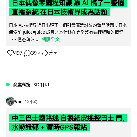
日本偶像零編程知識 靠 AI 搞了一整個
直播系統 在日本技術界成為話題
日本 AI 技術界近日出現了一個引發廣泛討論的熱門話題：日本
偶像前 Juice=Juice 成員宮本佳林在完全沒有編程經驗的情況
閱讀全文
下，僅憑藉與...
497
39
分享
↗
商業科技
3D 打印
Vin
20 小時
中三巴士鐵路迷 自製紙皮遙控巴士 門,
水撥識郁 + 實時GPS報站