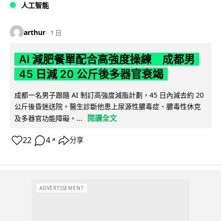
人工智能
arthur
1 日
AI 減肥餐單配合高強度操練 成都男
45 日減 20 公斤後多器官衰竭
成都一名男子跟隨 AI 制訂高強度減脂計劃，45 日內減去約 20
公斤後昏迷送院。醫生診斷他患上尿源性膿毒症、膿毒性休克
閱讀全文
及多器官功能障礙。...
22
4
分享
↗
ADVERTISEMENT