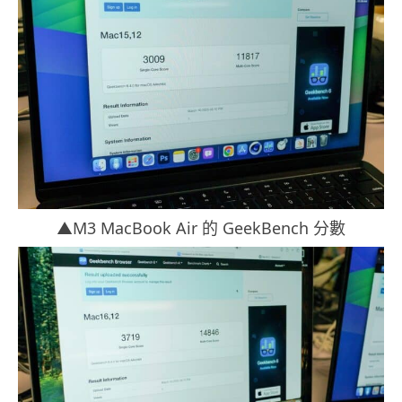
▲M3 MacBook Air 的 GeekBench 分數