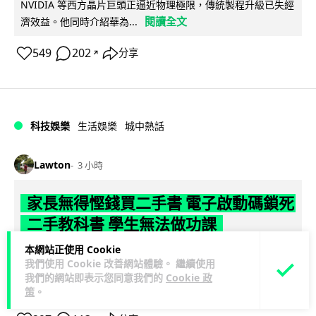
NVIDIA 等西方晶片巨頭正逼近物理極限，傳統製程升級已失經
閱讀全文
濟效益。他同時介紹華為...
549
202
分享
↗
科技娛樂
生活娛樂
城中熱話
Lawton
3 小時
家長無得慳錢買二手書 電子啟動碼鎖死
二手教科書 學生無法做功課
本網站正使用 Cookie
社福界立法會議員陳文宜指，一間中學書單價錢按年加 14.7%
我們使用 Cookie 改善網站體驗。 繼續使用
遠超通漲，令家長難以負擔。而且電子教材啟動碼這項設計，
我們的網站即表示您同意我們的
Cookie 政
閱讀全文
令學生無法完成功課，二手...
策
。