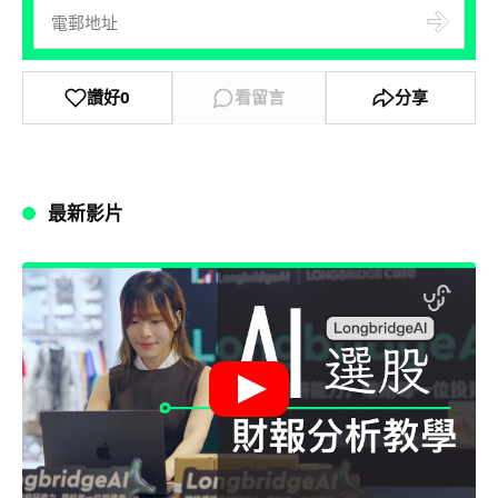
讚好
0
看留言
分享
最新影片