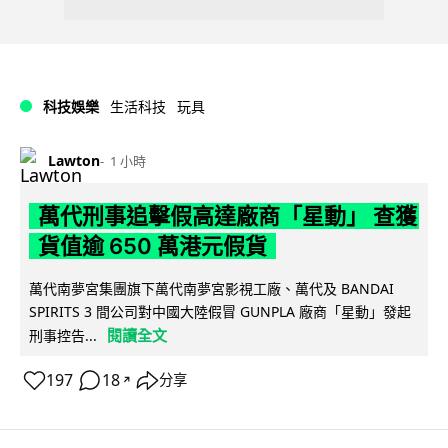
科技娛樂
生活科技
玩具
Lawton
1 小時
萬代刑事追擊假高達廠商「星動」 查獲
貨值逾 650 萬港元假貨
萬代南夢宮集團旗下萬代南夢宮影視工廠、萬代及 BANDAI
SPIRITS 3 間公司對中國大陸假冒 GUNPLA 廠商「星動」發起
閱讀全文
刑事控告...
197
18
分享
↗