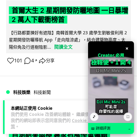
首爾大生 2 星期開發防曬地圖 一日暴增
2 萬人下載衝榜首
【行路都要揀好有遮陰】南韓首爾大學 23 歲學生劉敏俊利用 2
星期開發防曬導航 App「走向陰涼處」，結合建築物高度、太
閱讀全文
陽仰角及行道樹陰影...
×
101
4
分享
↗
科技娛樂
科技新聞
本網站正使用 Cookie
arthur
2 日
我們使用 Cookie 改善網站體驗。 繼續使用
🎵
⛶
我們的網站即表示您同意我們的
Cookie 政
冷氣 24 小時長開電費更平？內地網民
策
。
📖 詳細評測
→
自測結果兩極 專家拆解慳電邏輯