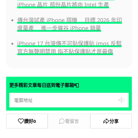
iPhone 晶片 部份晶片將由 Intel 生產
傳台灣試產 iPhone 摺機 目標 2026 年印
度量產 進一步催谷 iPhone 銷量
iPhone 17 台灣傳不可貼保護貼 imos 反駁
官方無聲明禁用 指不貼保護貼才是最傷
📮
更多精彩文章每日送到電子郵箱
讚好
0
看留言
分享