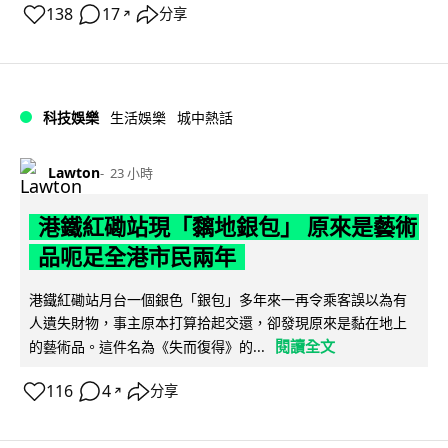
138
17
分享
↗
科技娛樂
生活娛樂
城中熱話
Lawton
23 小時
港鐵紅磡站現「黐地銀包」 原來是藝術
品呃足全港市民兩年
港鐵紅磡站月台一個銀色「銀包」多年來一再令乘客誤以為有
人遺失財物，事主原本打算拾起交還，卻發現原來是黏在地上
閱讀全文
的藝術品。這件名為《失而復得》的...
116
4
分享
↗