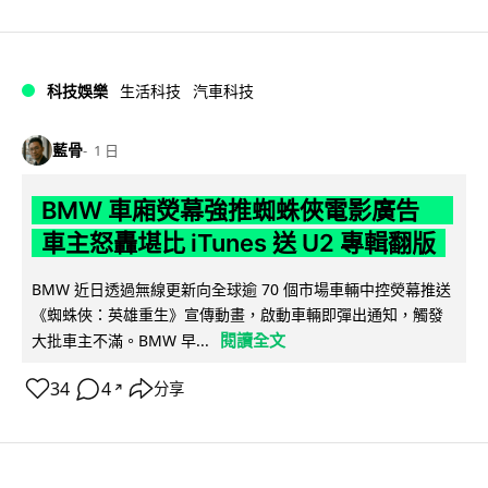
科技娛樂
生活科技
汽車科技
藍骨
1 日
BMW 車廂熒幕強推蜘蛛俠電影廣告
車主怒轟堪比 iTunes 送 U2 專輯翻版
BMW 近日透過無線更新向全球逾 70 個市場車輛中控熒幕推送
《蜘蛛俠：英雄重生》宣傳動畫，啟動車輛即彈出通知，觸發
閱讀全文
大批車主不滿。BMW 早...
34
4
分享
↗