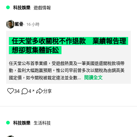
科技娛樂
遊戲情報
藍骨
16 小時
任天堂多收關稅不作退款 業績報告理
想卻惹集體訴訟
任天堂公布首季業績，受遊戲熱賣及一筆美國退還關稅款項帶
動，盈利大幅跑贏預期。惟公司早前曾多次以關稅為由調高美
閱讀全文
國定價，如今關稅被裁定違法並全數...
34
4
分享
↗
科技娛樂
生活科技