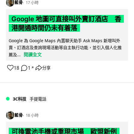
藍骨
17 小時
Google 地圖可直接叫外賣訂酒店 香
港開通時間仍未有着落
Google 為 Google Maps 內置聊天助手 Ask Maps 新增叫外
賣、訂酒店及查詢現場活動等自主執行功能，並引入個人化推
閱讀全文
薦及...
18
1
分享
↗
3C科技
手提電話
藍骨
18 小時
可換電池手機或重現市場 歐盟新例