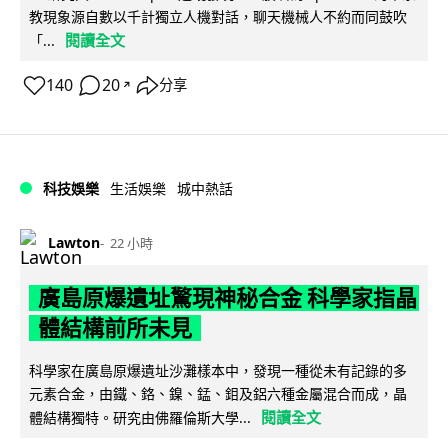
教現象源自數以千計獨立人機對話，聊天機械人不約而同鼓吹
閱讀全文
「...
140
20
分享
↗
科技娛樂
生活娛樂
城中熱話
Lawton
22 小時
廣島原爆遺址驚現神秘合金 科學家指晶
體結構前所未見
科學家在廣島原爆遺址沙灘樣本中，發現一種從未有記錄的多
元素合金，由鐵、鉻、鎳、錳、鉬及鋁六種金屬混合而成，晶
閱讀全文
體結構獨特。研究由佛羅倫斯大學...