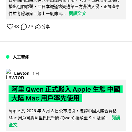
播出粗俗歌聲，西日本鐵道懷疑遭第三方非法入侵，正調查事
閱讀全文
件並考慮報案。網上一度傳言...
38
2
分享
↗
人工智能
Lawton
1 日
阿里 Qwen 正式駁入 Apple 生態 中國
大陸 Mac 用戶率先使用
Apple 於 2026 年 8 月 8 日公布指引，確認中國大陸合資格
閱讀
Mac 用戶可將阿里巴巴千問 (Qwen) 接駁至 Siri 及寫...
全文