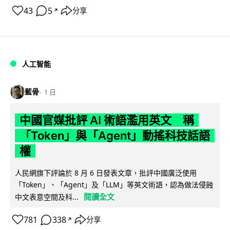
43
5
分享
↗
人工智能
藍骨
1 日
中國官媒批評 AI 術語濫用英文 稱
「Token」與「Agent」動搖科技話語
權
人民網旗下評論於 8 月 6 日發表文章，批評中國廣泛使用
「Token」、「Agent」及「LLM」等英文術語，認為做法侵蝕
閱讀全文
中文表意空間及科...
781
338
分享
↗