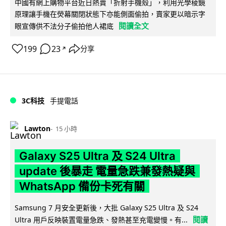
中國有網上購物平台近日熱賣「折射手機殼」，利用光學稜鏡
原理讓手機在熒幕關閉狀態下亦能側面偷拍，賣家更以暗示字
閱讀全文
眼宣傳供不法分子偷拍他人裙底
199
23
分享
↗
3C科技
手提電話
Lawton
15 小時
Galaxy S25 Ultra 及 S24 Ultra
update 後暴走 電量急跌兼發熱疑與
WhatsApp 備份卡死有關
Samsung 7 月安全更新後，大批 Galaxy S25 Ultra 及 S24
閱讀
Ultra 用戶反映裝置電量急跌、發熱甚至充電變慢。有...