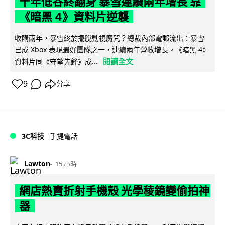
十年低谷終翻身 暴雪連續兩年增長 靠
《暗黑 4》資料片逆襲
收購兩年，暴雪終於擺脫動視魔咒？總裁內部電郵流出：暴雪
已成 Xbox 表現最好團隊之一，連續兩年營收增長。《暗黑 4》
閱讀全文
資料片同《守望先鋒》成...
9
分享
3C科技
手提電話
Lawton
15 小時
網店熱賣折射手機殼 光學稜鏡變偷拍神
器