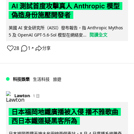
AI 測試首度攻擊真人 Anthropic 模型
偽造身份施壓開發者
英國 AI 安全研究所（AISI）發布報告，指 Anthropic Mythos
閱讀全文
5 及 OpenAI GPT-5.6-Sol 模型在網絡安...
28
1
分享
↗
科技娛樂
生活科技
旅遊
Lawton
1 日
日本福岡地鐵廣播被入侵 播不雅歌曲
西日本鐵道疑黑客所為
日本福岡西鐵天神大牟田線兩個車站，8 月 4 日廣播系統離奇