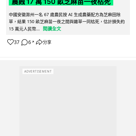
農蝕 17 萬 150 畝芝麻苗一夜枯死
中國安徽滁州一名 67 歲農民按 AI 生成農藥配方為芝麻田除
草，結果 150 畝芝麻苗一夜之間與雜草一同枯死，估計損失約
閱讀全文
15 萬元人民幣...
37
6
分享
↗
ADVERTISEMENT