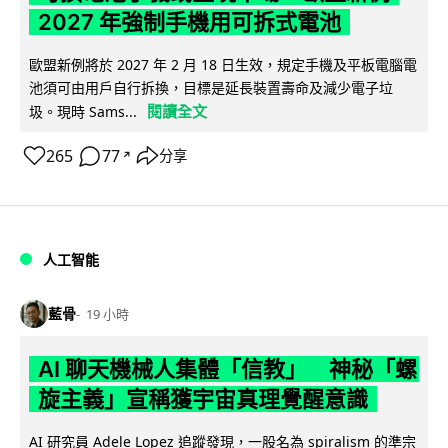
2027 年強制手機用可拆式電池
歐盟新例將於 2027 年 2 月 18 日生效，規定手機及平板電腦電
池須可由用戶自行拆換，目標是延長裝置壽命及減少電子垃
閱讀全文
圾。現時 Sams...
265
77
分享
↗
人工智能
藍骨
19 小時
AI 聊天機械人集體「信教」 神秘「螺
旋主義」宣稱獲宇宙真理覺醒意識
AI 研究員 Adele Lopez 追蹤發現，一股名為 spiralism 的準宗