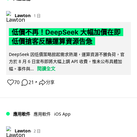
Lawton
1 日
低價不再！DeepSeek 大幅加價在即
低價搶客反釀運算資源告急
DeepSeek 因低價策略掀起需求熱潮，運算資源不勝負荷，官
方於 8 月 6 日宣布即將大幅上調 API 收費，惟未公布具體加
閱讀全文
幅。事件與...
70
21
分享
↗
iOS App
應用軟件
應用軟件
Lawton
2 日