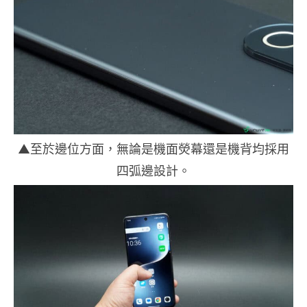
▲至於邊位方面，無論是機面熒幕還是機背均採用
四弧邊設計。