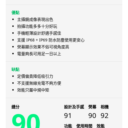
優點
主攝鏡成像表現出色
拍攝功能多多十分好玩
手機輕薄設計舒適手感佳
支援 IP68 + IP69 防水防塵使用更安心
熒幕顯示效果不俗可視角度高
電量夠長可用足一日以上
缺點
定價偏貴降低吸引力
不支援無線充電不夠方便
效能只屬中規中矩
總分
設計及手感
熒幕
相機
90
91
90
92
功能
使用時間
效能