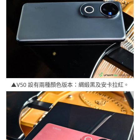
▲V50 設有兩種顏色版本：綢緞黑及安卡拉紅。