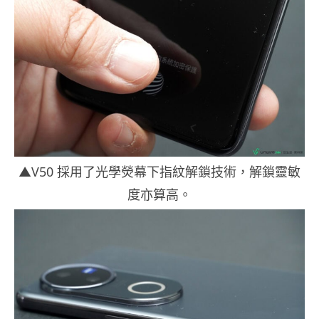
▲V50 採用了光學熒幕下指紋解鎖技術，解鎖靈敏
度亦算高。