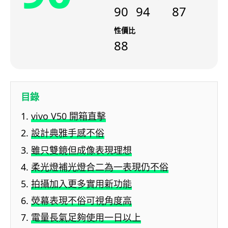
90
94
87
性價比
88
目錄
vivo V50 開箱直擊
設計典雅手感不俗
雖只雙鏡但成像表現理想
柔光燈補光燈合二為一表現仍不俗
拍攝加入更多實用新功能
熒幕表現不俗可視角度高
電量長氣足夠使用一日以上