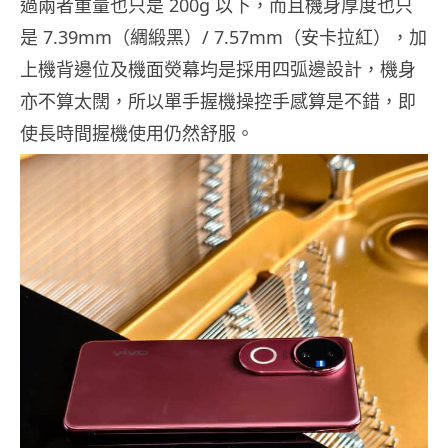
過兩者重量也只是 200g 以下，而且機身厚度也只
是 7.39mm（綢緞黑）/ 7.57mm（安卡拉紅），加
上機背邊位及機面熒幕均是採用四弧邊設計，機身
亦不算太闊，所以單手握機操控手感算是不錯，即
使長時間握機使用仍然舒服。