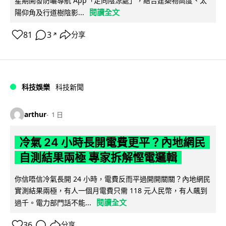
星期開發防曬導航 App「走向陰涼處」，結合建築物高度、太
閱讀全文
陽仰角及行道樹陰影...
81
3
分享
↗
科技娛樂
科技新聞
arthur
1 日
冷氣 24 小時長開電費更平？內地網民
自測結果兩極 專家拆解慳電邏輯
你信唔信冷氣長開 24 小時，電費反而平過開開關關？內地網民
實測結果兩極，有人一個月電費只需 118 元人民幣，有人飆到
閱讀全文
過千。電力部門話不能...
36
分享