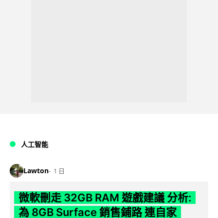
人工智能
Lawton
1 日
微軟刪走 32GB RAM 遊戲建議 分析:
為 8GB Surface 銷售鋪路 連自家