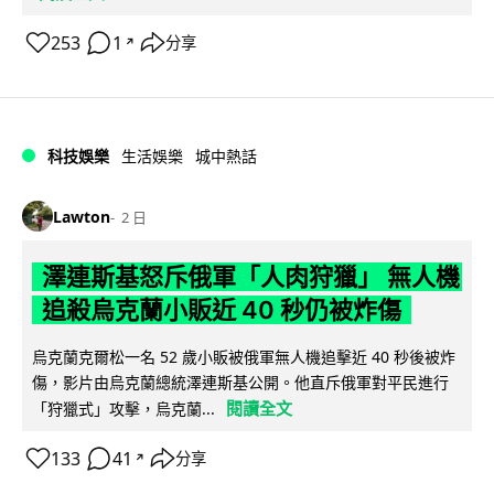
253
1
分享
↗
科技娛樂
生活娛樂
城中熱話
Lawton
2 日
澤連斯基怒斥俄軍「人肉狩獵」 無人機
追殺烏克蘭小販近 40 秒仍被炸傷
烏克蘭克爾松一名 52 歲小販被俄軍無人機追擊近 40 秒後被炸
傷，影片由烏克蘭總統澤連斯基公開。他直斥俄軍對平民進行
閱讀全文
「狩獵式」攻擊，烏克蘭...
133
41
分享
↗