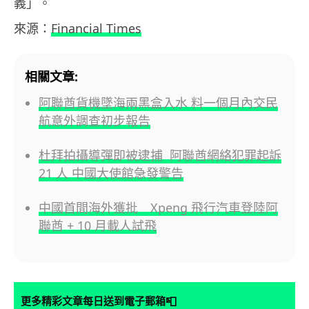
義」。
來源：
Financial Times
相關文章:
阿聯酋貨機墜海兩黑盒入水 料一個月內交民
航意外調查初步報告
杜拜拍攝導彈即被逮捕 阿聯酋網絡犯罪起訴
21 人 中國大使館急發警告
中國首間海外獲批 Xpeng 飛行汽車登陸阿
聯酋 + 10 月載人試飛
📮
更多精彩文章每日送到電子郵箱