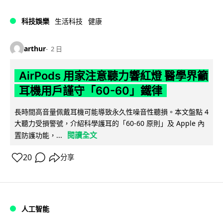
科技娛樂
生活科技
健康
arthur
2 日
AirPods 用家注意聽力響紅燈 醫學界籲
耳機用戶謹守「60-60」鐵律
長時間高音量佩戴耳機可能導致永久性噪音性聽損。本文盤點 4
大聽力受損警號，介紹科學護耳的「60-60 原則」及 Apple 內
閱讀全文
置防護功能，...
20
分享
人工智能