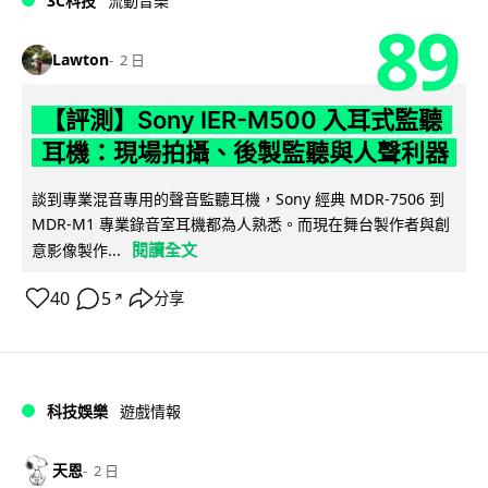
3C科技
流動音樂
89
Lawton
2 日
【評測】Sony IER-M500 入耳式監聽
耳機：現場拍攝、後製監聽與人聲利器
談到專業混音專用的聲音監聽耳機，Sony 經典 MDR-7506 到
MDR-M1 專業錄音室耳機都為人熟悉。而現在舞台製作者與創
閱讀全文
意影像製作...
40
5
分享
↗
科技娛樂
遊戲情報
天恩
2 日