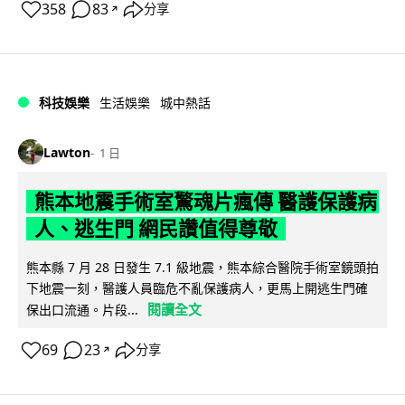
358
83
分享
↗
科技娛樂
生活娛樂
城中熱話
Lawton
1 日
熊本地震手術室驚魂片瘋傳 醫護保護病
人、逃生門 網民讚值得尊敬
熊本縣 7 月 28 日發生 7.1 級地震，熊本綜合醫院手術室鏡頭拍
下地震一刻，醫護人員臨危不亂保護病人，更馬上開逃生門確
閱讀全文
保出口流通。片段...
69
23
分享
↗