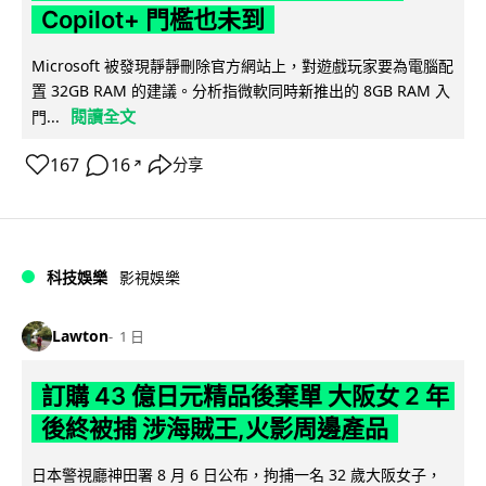
Copilot+ 門檻也未到
Microsoft 被發現靜靜刪除官方網站上，對遊戲玩家要為電腦配
置 32GB RAM 的建議。分析指微軟同時新推出的 8GB RAM 入
閱讀全文
門...
167
16
分享
↗
科技娛樂
影視娛樂
Lawton
1 日
訂購 43 億日元精品後棄單 大阪女 2 年
後終被捕 涉海賊王,火影周邊產品
日本警視廳神田署 8 月 6 日公布，拘捕一名 32 歲大阪女子，