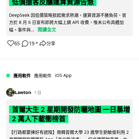
低價搶客反釀運算資源告急
DeepSeek 因低價策略掀起需求熱潮，運算資源不勝負荷，官
方於 8 月 6 日宣布即將大幅上調 API 收費，惟未公布具體加
閱讀全文
幅。事件與...
65
19
分享
↗
iOS App
應用軟件
應用軟件
Lawton
1 日
首爾大生 2 星期開發防曬地圖 一日暴增
2 萬人下載衝榜首
【行路都要揀好有遮陰】南韓首爾大學 23 歲學生劉敏俊利用 2