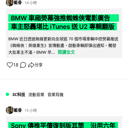
藍骨
14 小時
BMW 車廂熒幕強推蜘蛛俠電影廣告
車主怒轟堪比 iTunes 送 U2 專輯翻版
BMW 近日透過無線更新向全球逾 70 個市場車輛中控熒幕推送
《蜘蛛俠：英雄重生》宣傳動畫，啟動車輛即彈出通知，觸發
閱讀全文
大批車主不滿。BMW 早...
18
分享
3C科技
流動音樂
音樂耳機
藍骨
15 小時
Sony 傳推平價復刻版耳筒 沿用六年