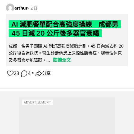
arthur
2 日
AI 減肥餐單配合高強度操練 成都男
45 日減 20 公斤後多器官衰竭
成都一名男子跟隨 AI 制訂高強度減脂計劃，45 日內減去約 20
公斤後昏迷送院。醫生診斷他患上尿源性膿毒症、膿毒性休克
閱讀全文
及多器官功能障礙。...
23
4
分享
↗
ADVERTISEMENT