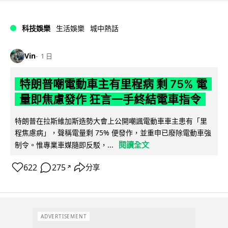
科技娛樂
生活娛樂
城中熱話
Vin
1 日
特朗普嘲電動車主有里程病 剩 75% 電
量即焦慮發作 狂言一手終結電車指令
特朗普在拉斯維加斯造勢大會上公開嘲諷電動車車主患有「里
程焦慮病」，聲稱電量剩 75% 便發作，並重申已廢除電動車強
閱讀全文
制令。惟專業車媒隨即反駁，...
622
275
分享
↗
ADVERTISEMENT