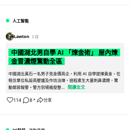
人工智能
Lawton
2 日
中國湖北男自學 AI 「煉金術」 屋內煉
金冒濃煙驚動全區
中國湖北黃石一名男子見金價高企，利用 AI 自學提煉黃金，在
租住單位私設高壓爐及作坊冶煉，過程產生大量刺鼻濃煙，驚
閱讀全文
動鄰居報警。警方到場揭發整...
114
8
分享
↗