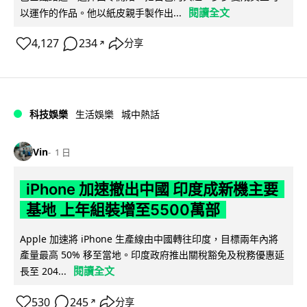
閱讀全文
以運作的作品。他以紙皮親手製作出...
4,127
234
分享
↗
科技娛樂
生活娛樂
城中熱話
Vin
1 日
iPhone 加速撤出中國 印度成新機主要
基地 上年組裝增至5500萬部
Apple 加速將 iPhone 生產線由中國轉往印度，目標兩年內將
產量最高 50% 移至當地。印度政府推出關稅豁免及稅務優惠延
閱讀全文
長至 204...
530
245
分享
↗