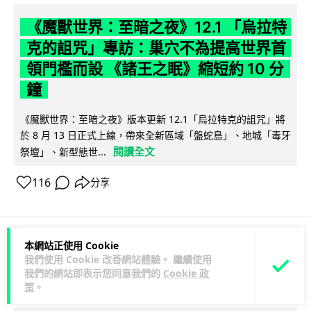
《魔獸世界：至暗之夜》12.1 「烏拉特
克的詛咒」專訪：巢穴不為提高世界首
領門檻而設 《諸王之眠》縮短約 10 分
鐘
《魔獸世界：至暗之夜》版本更新 12.1「烏拉特克的詛咒」將
於 8 月 13 日正式上線，帶來全新區域「盤蛇島」、地城「毒牙
閱讀全文
祭壇」、新型態世...
116
分享
本網站正使用 Cookie
科技娛樂
遊戲情報
我們使用 Cookie 改善網站體驗。 繼續使用
我們的網站即表示您同意我們的
Cookie 政
策
。
Lawton
2 日