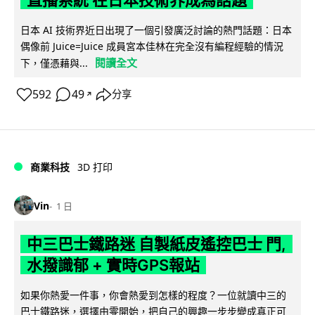
直播系統 在日本技術界成為話題
日本 AI 技術界近日出現了一個引發廣泛討論的熱門話題：日本
偶像前 Juice=Juice 成員宮本佳林在完全沒有編程經驗的情況
閱讀全文
下，僅憑藉與...
592
49
分享
↗
商業科技
3D 打印
Vin
1 日
中三巴士鐵路迷 自製紙皮遙控巴士 門,
水撥識郁 + 實時GPS報站
如果你熱愛一件事，你會熱愛到怎樣的程度？一位就讀中三的
巴士鐵路迷，選擇由零開始，把自己的興趣一步步變成真正可