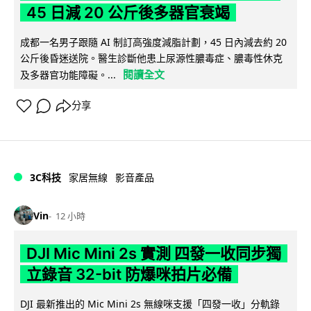
45 日減 20 公斤後多器官衰竭
成都一名男子跟隨 AI 制訂高強度減脂計劃，45 日內減去約 20
公斤後昏迷送院。醫生診斷他患上尿源性膿毒症、膿毒性休克
閱讀全文
及多器官功能障礙。...
分享
3C科技
家居無線
影音產品
Vin
12 小時
DJI Mic Mini 2s 實測 四發一收同步獨
立錄音 32-bit 防爆咪拍片必備
DJI 最新推出的 Mic Mini 2s 無線咪支援「四發一收」分軌錄