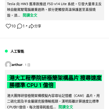
Tesla 向 HW3 舊車款推送 FSD v14 Lite 系統，引發大量車主反
映自動駕駛電腦嚴重過熱，部分更觸發高溫保護甚至直接燒
閱讀全文
毀，須...
10
1
分享
↗
人工智能
arthur
1 日
港大工程學院研極簡架構晶片 搜尋速度
勝標準 CPU 1 億倍
港大團隊研發極簡架構模擬內容尋址記憶體（CAM）晶片，用
二硫化鉬及半金屬銻克服傳輸瓶頸，漢明距離計算速度比標準
閱讀全文
CPU快1億倍，每次搜尋耗能低...