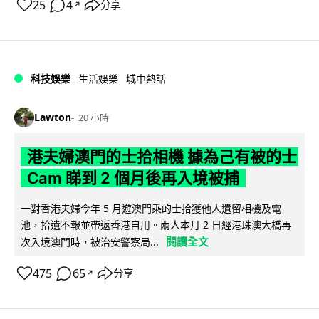
25
4
分享
↗
科技娛樂
生活娛樂
城中熱話
Lawton
20 小時
港夫婦澳門的士拾相機 據為己有被的士
Cam 睇到 2 個月後再入境被捕
一對香港夫婦今年 5 月遊澳門乘的士拾獲他人遺留相機及電
池，拾遺不報並帶返香港自用。兩人本月 2 日經港珠澳大橋再
閱讀全文
次入境澳門時，被治安警察局...
475
65
分享
↗