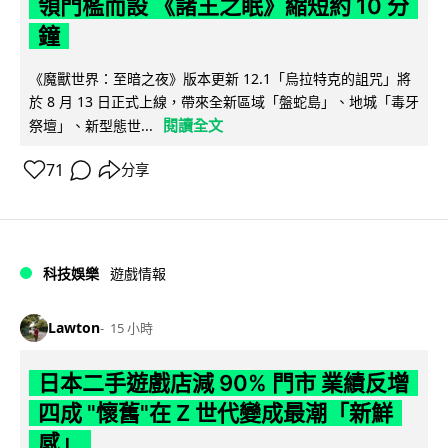
領門檻而設 《諸王之眠》縮短約 10 分
鐘
《魔獸世界：至暗之夜》版本更新 12.1「烏拉特克的詛咒」將
於 8 月 13 日正式上線，帶來全新區域「盤蛇島」、地城「毒牙
閱讀全文
祭壇」、新型態世...
71
分享
科技娛樂
遊戲情報
Lawton
15 小時
日本二手遊戲店減 90% 門市 業績反增
四成 "懷舊"在 Z 世代變成最潮「新鮮
感」