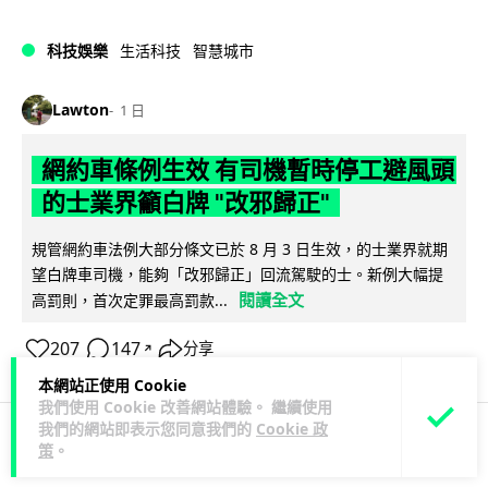
科技娛樂
生活科技
智慧城市
Lawton
1 日
網約車條例生效 有司機暫時停工避風頭
的士業界籲白牌 "改邪歸正"
規管網約車法例大部分條文已於 8 月 3 日生效，的士業界就期
望白牌車司機，能夠「改邪歸正」回流駕駛的士。新例大幅提
閱讀全文
高罰則，首次定罪最高罰款...
207
147
分享
↗
本網站正使用 Cookie
我們使用 Cookie 改善網站體驗。 繼續使用
我們的網站即表示您同意我們的
Cookie 政
策
。
人工智能