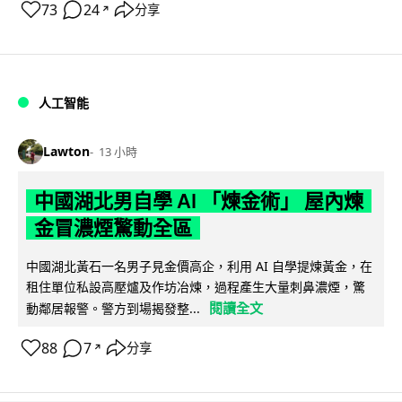
73
24
分享
↗
人工智能
Lawton
13 小時
中國湖北男自學 AI 「煉金術」 屋內煉
金冒濃煙驚動全區
中國湖北黃石一名男子見金價高企，利用 AI 自學提煉黃金，在
租住單位私設高壓爐及作坊冶煉，過程產生大量刺鼻濃煙，驚
閱讀全文
動鄰居報警。警方到場揭發整...
88
7
分享
↗