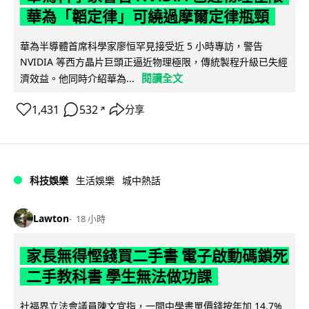
華為「韜定律」可繞過摩爾定律瓶頸
華為半導體首席科學家廖恒罕見接受近 5 小時專訪，警告
NVIDIA 等西方晶片巨頭正逼近物理極限，傳統製程升級已失經
閱讀全文
濟效益。他同時介紹華為...
1,431
532
分享
↗
科技娛樂
生活娛樂
城中熱話
Lawton
18 小時
家長無得慳錢買二手書 電子啟動碼鎖死
二手教科書 學生無法做功課
社福界立法會議員陳文宜指，一間中學書單價錢按年加 14.7%