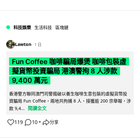
科技娛樂
生活科技
區塊鏈
Lawton
1 日
Fun Coffee 咖啡騙局爆煲 咖啡包裝虛
擬貨幣投資騙局 港澳警拘 8 人涉款
9,400 萬元
香港警方聯同澳門司警搗破以養生咖啡生意包裝的虛擬貨幣投
資騙局 Fun Coffee，兩地共拘捕 8 人，接獲逾 200 宗舉報，涉
閱讀全文
款 9,4...
119
10
分享
↗