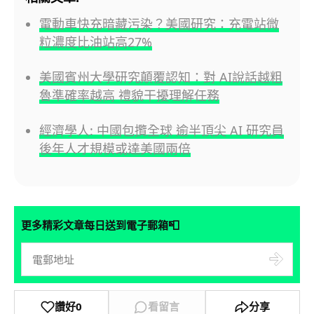
電動車快充暗藏污染？美國研究：充電站微
粒濃度比油站高27%
美國賓州大學研究顛覆認知：對 AI說話越粗
魯準確率越高 禮貌干擾理解任務
經濟學人: 中國包攬全球 逾半頂尖 AI 研究員
後年人才規模或達美國兩倍
📮
更多精彩文章每日送到電子郵箱
讚好
0
看留言
分享