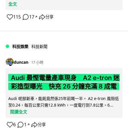
全文
115
17
分享
↗
科技娛樂
科技新聞
duncan
17 小時
Audi 最慳電量產車現身 A2 e-tron 迷
彩造型曝光 快充 26 分鐘充滿 8 成電
Audi 呢部新車，能耗竟然係25年前嘅一半。 A2 e-tron 風阻低
至0.24，每百公里只需12.8 kWh，一度電行到7.8公里。6...
閱讀全文
6
1
分享
↗