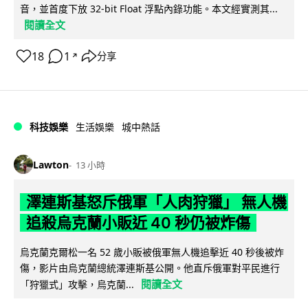
音，並首度下放 32-bit Float 浮點內錄功能。本文經實測其...
閱讀全文
18
1
分享
↗
科技娛樂
生活娛樂
城中熱話
Lawton
13 小時
澤連斯基怒斥俄軍「人肉狩獵」 無人機
追殺烏克蘭小販近 40 秒仍被炸傷
烏克蘭克爾松一名 52 歲小販被俄軍無人機追擊近 40 秒後被炸
傷，影片由烏克蘭總統澤連斯基公開。他直斥俄軍對平民進行
閱讀全文
「狩獵式」攻擊，烏克蘭...