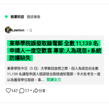
商業科技
資訊保安
Lawton
1 日
東華學院誤發取錄電郵 全數 11,139 名
申請人一度空歡喜 專家:人為疏忽+系統
防護缺失
東華學院今日（5 日）大學聯招放榜之際，因人為疏忽向全數
11,139 名課程申請人錯誤發出取錄通知電郵，令大批考生一度
閱讀全文
以為獲得學位取錄，事...
147
17
分享
↗