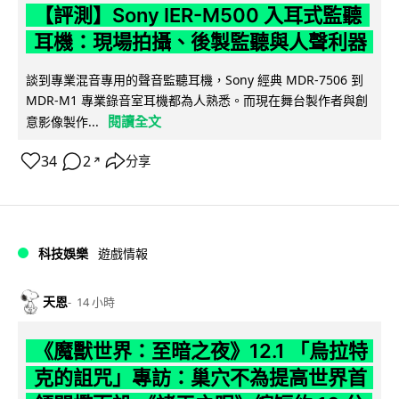
【評測】Sony IER-M500 入耳式監聽
耳機：現場拍攝、後製監聽與人聲利器
談到專業混音專用的聲音監聽耳機，Sony 經典 MDR-7506 到
MDR-M1 專業錄音室耳機都為人熟悉。而現在舞台製作者與創
閱讀全文
意影像製作...
34
2
分享
↗
科技娛樂
遊戲情報
天恩
14 小時
《魔獸世界：至暗之夜》12.1 「烏拉特
克的詛咒」專訪：巢穴不為提高世界首