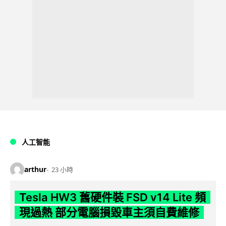
人工智能
arthur
23 小時
Tesla HW3 舊硬件裝 FSD v14 Lite 頻
現過熱 部分電腦損毀車主須自費維修