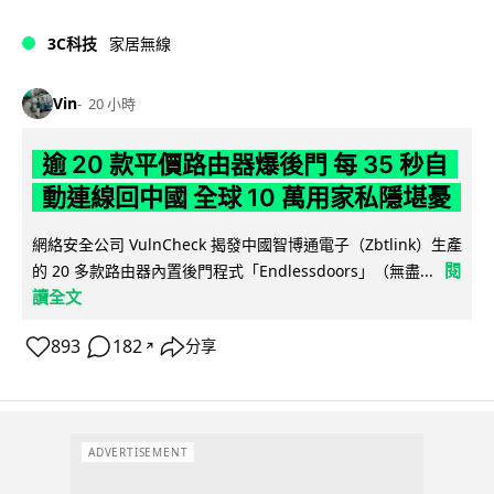
3C科技
家居無線
Vin
20 小時
逾 20 款平價路由器爆後門 每 35 秒自
動連線回中國 全球 10 萬用家私隱堪憂
網絡安全公司 VulnCheck 揭發中國智博通電子（Zbtlink）生產
閱
的 20 多款路由器內置後門程式「Endlessdoors」（無盡...
讀全文
893
182
分享
↗
ADVERTISEMENT