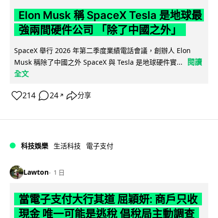
Elon Musk 稱 SpaceX Tesla 是地球最
強兩間硬件公司 「除了中國之外」
SpaceX 舉行 2026 年第二季度業績電話會議，創辦人 Elon
閱讀
Musk 稱除了中國之外 SpaceX 與 Tesla 是地球硬件實...
全文
214
24
分享
↗
科技娛樂
生活科技
電子支付
Lawton
1 日
當電子支付大行其道 屈穎妍: 商戶只收
現金 唯一可能是逃稅 倡稅局主動調查