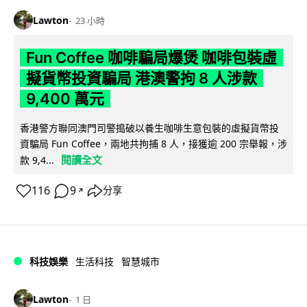
Lawton
23 小時
Fun Coffee 咖啡騙局爆煲 咖啡包裝虛
擬貨幣投資騙局 港澳警拘 8 人涉款
9,400 萬元
香港警方聯同澳門司警搗破以養生咖啡生意包裝的虛擬貨幣投
資騙局 Fun Coffee，兩地共拘捕 8 人，接獲逾 200 宗舉報，涉
閱讀全文
款 9,4...
116
9
分享
↗
科技娛樂
生活科技
智慧城市
Lawton
1 日