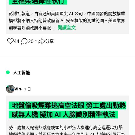
全框架選擇性執行
彭博社報道，白宮通知美國頂尖 AI 公司，中國開發的開放權重
模型將不納入特朗普政府新 AI 安全框架的測試範圍。美國業界
閱讀全文
則聯署呼籲政府不要限...
44
20
分享
↗
人工智能
Vin
1 日
地盤偷吸煙難逃高空法眼 勞工處出動熱
感無人機 擬加 AI 人臉識別精準執法
勞工處投入配備熱感應鏡頭的小型無人機進行高空巡邏以打擊
地盤違例吸煙，並正研究於未來一年內引入 AI 人臉識別與行為