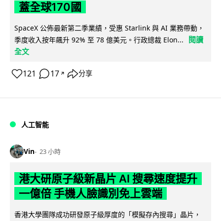
蓋全球170國
SpaceX 公佈最新第二季業績，受惠 Starlink 與 AI 業務帶動，
閱讀
季度收入按年飆升 92% 至 78 億美元。行政總裁 Elon...
全文
121
17
分享
↗
人工智能
Vin
23 小時
港大研原子級新晶片 AI 搜尋速度提升
一億倍 手機人臉識別免上雲端
香港大學團隊成功研發原子級厚度的「模擬存內搜尋」晶片，