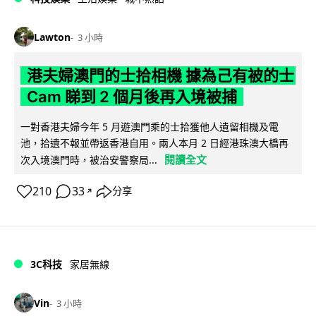
Lawton
3 小時
港夫婦澳門的士拾相機 據為己有被的士
Cam 睇到 2 個月後再入境被捕
一對香港夫婦今年 5 月遊澳門乘的士拾獲他人遺留相機及電
池，拾遺不報並帶返香港自用。兩人本月 2 日經港珠澳大橋再
閱讀全文
次入境澳門時，被治安警察局...
210
33
分享
↗
3C科技
家居無線
Vin
3 小時