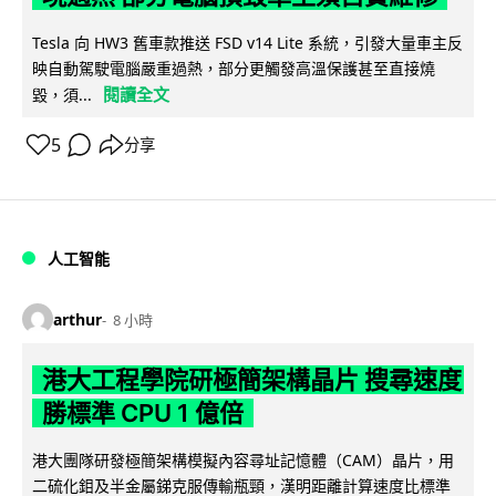
Tesla 向 HW3 舊車款推送 FSD v14 Lite 系統，引發大量車主反
映自動駕駛電腦嚴重過熱，部分更觸發高溫保護甚至直接燒
閱讀全文
毀，須...
5
分享
人工智能
arthur
8 小時
港大工程學院研極簡架構晶片 搜尋速度
勝標準 CPU 1 億倍
港大團隊研發極簡架構模擬內容尋址記憶體（CAM）晶片，用
二硫化鉬及半金屬銻克服傳輸瓶頸，漢明距離計算速度比標準