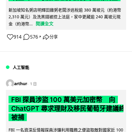
新加坡知名粥店明輝田雞粥老闆涉逃稅逾 380 萬坡元（約港幣
2,310 萬元）及洗黑錢被控上法庭，家中更藏逾 240 萬坡元現
閱讀全文
金（約港幣...
914
576
分享
↗
人工智能
arthur
1 日
FBI 探員涉盜 100 萬美元加密幣 向
ChatGPT 尋求理財及移民葡萄牙建議終
被捕
FBI 一名資深反情報探員涉嫌利用職務之便盜取敵對國家近 100