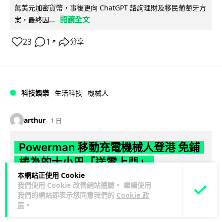
萬美元加密貨幣，事後更向 ChatGPT 諮詢理財及移民葡萄牙方
閱讀全文
案，最終因...
23
1
分享
↗
科技娛樂
生活科技
機械人
arthur
1 日
Powerman 移動充電機械人登港 免鋪
樁為的士小巴「送電上門」
本網站正使用 Cookie
你架電動車喺停車場搵唔到樁？有個機械人會自己行過嚟幫你
我們使用 Cookie 改善網站體驗。 繼續使用
充電。THEi 高科院同內地公司研發出 Powerman 移動充電機
我們的網站即表示您同意我們的
Cookie 政
策
。
閱讀全文
械人，唔使鋪線裝樁...