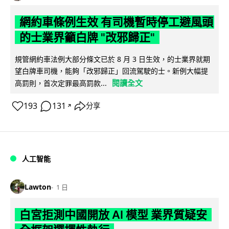
網約車條例生效 有司機暫時停工避風頭
的士業界籲白牌 "改邪歸正"
規管網約車法例大部分條文已於 8 月 3 日生效，的士業界就期
望白牌車司機，能夠「改邪歸正」回流駕駛的士。新例大幅提
閱讀全文
高罰則，首次定罪最高罰款...
193
131
分享
↗
人工智能
Lawton
1 日
白宮拒測中國開放 AI 模型 業界質疑安