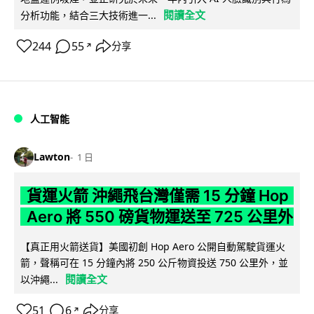
閱讀全文
分析功能，結合三大技術進一...
244
55
分享
↗
人工智能
Lawton
1 日
貨運火箭 沖繩飛台灣僅需 15 分鐘 Hop
Aero 將 550 磅貨物運送至 725 公里外
【真正用火箭送貨】美國初創 Hop Aero 公開自動駕駛貨運火
箭，聲稱可在 15 分鐘內將 250 公斤物資投送 750 公里外，並
閱讀全文
以沖繩...
51
6
分享
↗