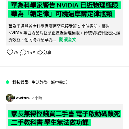
華為科學家警告 NVIDIA 已近物理極限
華為「韜定律」可繞過摩爾定律瓶頸
華為半導體首席科學家廖恒罕見接受近 5 小時專訪，警告
NVIDIA 等西方晶片巨頭正逼近物理極限，傳統製程升級已失經
閱讀全文
濟效益。他同時介紹華為...
75
15
分享
↗
科技娛樂
生活娛樂
城中熱話
Lawton
2 小時
家長無得慳錢買二手書 電子啟動碼鎖死
二手教科書 學生無法做功課