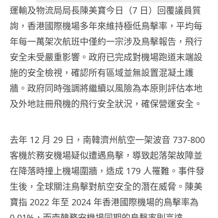
運輸及物流局局長陳美寶今日（7 日）回覆議員質
詢，香港國際機場多年來維持極低鳥擊率，平均每
年每一萬架次航班中僅約一宗涉及鳥擊報告，飛行
安全未受嚴重影響。政府已完成對機場跑道末端設
施的安全檢視，確認所有區域並無設置混凝土護
牆。政府同時強調將繼續以風險為本原則評估本地
及外地註冊飛機的飛行安全狀況，確保營運安全。
去年 12 月 29 日，南韓濟州航空一架波音 737-800
客機於務安機場疑似遭遇鳥擊，導致起落架故障並
在降落時撞上機場圍牆，造成 179 人罹難。事件發
生後，全球關注鳥擊對航空安全的潛在威脅。陳美
寶指 2022 年至 2024 年香港國際機場的鳥擊率為
0.01%，而南韓務安機場同期的鳥擊率則高達