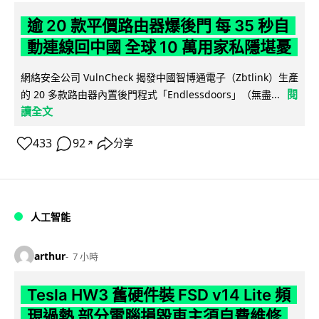
逾 20 款平價路由器爆後門 每 35 秒自
動連線回中國 全球 10 萬用家私隱堪憂
網絡安全公司 VulnCheck 揭發中國智博通電子（Zbtlink）生產
閱
的 20 多款路由器內置後門程式「Endlessdoors」（無盡...
讀全文
433
92
分享
↗
人工智能
arthur
7 小時
Tesla HW3 舊硬件裝 FSD v14 Lite 頻
現過熱 部分電腦損毀車主須自費維修