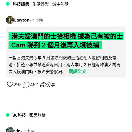
科技娛樂
生活娛樂
城中熱話
Lawton
4 小時
港夫婦澳門的士拾相機 據為己有被的士
Cam 睇到 2 個月後再入境被捕
一對香港夫婦今年 5 月遊澳門乘的士拾獲他人遺留相機及電
池，拾遺不報並帶返香港自用。兩人本月 2 日經港珠澳大橋再
閱讀全文
次入境澳門時，被治安警察局...
292
46
分享
↗
3C科技
家居無線
Vin
4 小時