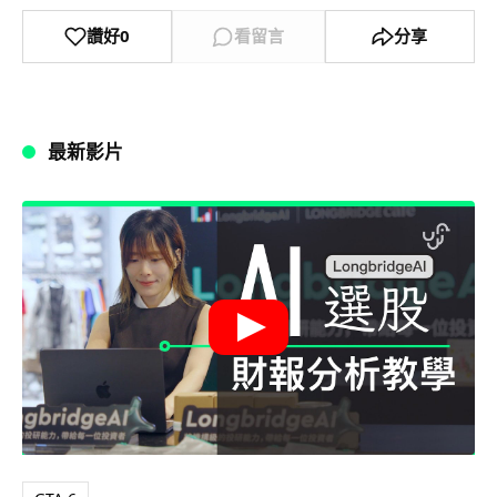
讚好
0
看留言
分享
最新影片