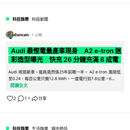
科技娛樂
科技新聞
duncan
1 小時
Audi 最慳電量產車現身 A2 e-tron 迷
彩造型曝光 快充 26 分鐘充滿 8 成電
Audi 呢部新車，能耗竟然係25年前嘅一半。 A2 e-tron 風阻低
至0.24，每百公里只需12.8 kWh，一度電行到7.8公里。6...
閱讀全文
2
1
分享
↗
科技娛樂
生活娛樂
城中熱話