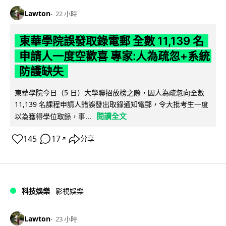
Lawton
22 小時
東華學院誤發取錄電郵 全數 11,139 名
申請人一度空歡喜 專家:人為疏忽+系統
防護缺失
東華學院今日（5 日）大學聯招放榜之際，因人為疏忽向全數
11,139 名課程申請人錯誤發出取錄通知電郵，令大批考生一度
閱讀全文
以為獲得學位取錄，事...
145
17
分享
↗
科技娛樂
影視娛樂
Lawton
23 小時