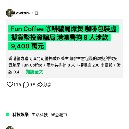
Lawton
1 日
Fun Coffee 咖啡騙局爆煲 咖啡包裝虛
擬貨幣投資騙局 港澳警拘 8 人涉款
9,400 萬元
香港警方聯同澳門司警搗破以養生咖啡生意包裝的虛擬貨幣投
資騙局 Fun Coffee，兩地共拘捕 8 人，接獲逾 200 宗舉報，涉
閱讀全文
款 9,4...
116
9
分享
↗
科技娛樂
生活科技
智慧城市