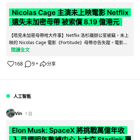
Nicolas Cage 主演未上映電影 Netflix
遺失未加密母帶 被索償 8.19 億港元
【唔見未加密母帶咁大件事】Netflix 洛杉磯辦公室被竊，未上
映的 Nicolas Cage 電影《Fortitude》母帶亦告失蹤。電影...
閱讀全文
168
9
分享
↗
人工智能
Vin
1 日
Elon Musk: SpaceX 將挑戰萬億年收
入 目標明年數據中心上太空 Starlink 覆