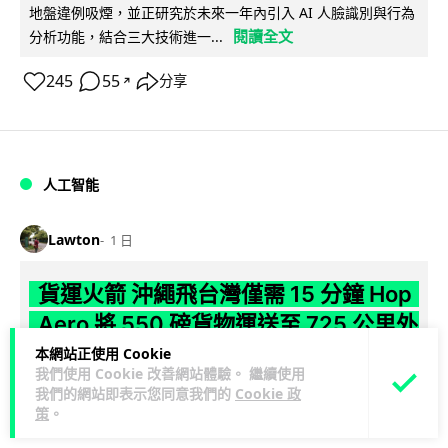
地盤違例吸煙，並正研究於未來一年內引入 AI 人臉識別與行為
閱讀全文
分析功能，結合三大技術進一...
245
55
分享
↗
人工智能
Lawton
1 日
貨運火箭 沖繩飛台灣僅需 15 分鐘 Hop
Aero 將 550 磅貨物運送至 725 公里外
本網站正使用 Cookie
【真正用火箭送貨】美國初創 Hop Aero 公開自動駕駛貨運火
我們使用 Cookie 改善網站體驗。 繼續使用
箭，聲稱可在 15 分鐘內將 250 公斤物資投送 750 公里外，並
我們的網站即表示您同意我們的
Cookie 政
閱讀全文
策
。
以沖繩...