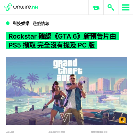
WWDC 2026
GenAI 與雲端科技專區
ERP 與商業 AI
Rockstar 確認《GTA 6》新預告片由 PS5 擷取 完全沒有提及 PC 版
科技娛樂
遊戲情報
Rockstar 確認《GTA 6》新預告片由
PS5 擷取 完全沒有提及 PC 版
作者
發佈日期
閱讀時間