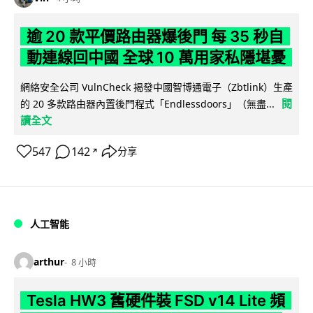
逾 20 款平價路由器爆後門 每 35 秒自
動連線回中國 全球 10 萬用家私隱堪憂
網絡安全公司 VulnCheck 揭發中國智博通電子（Zbtlink）生產
閱
的 20 多款路由器內置後門程式「Endlessdoors」（無盡...
讀全文
547
142
分享
↗
人工智能
arthur
8 小時
Tesla HW3 舊硬件裝 FSD v14 Lite 頻