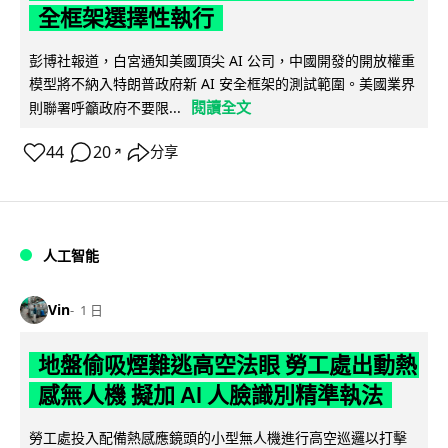
全框架選擇性執行
彭博社報道，白宮通知美國頂尖 AI 公司，中國開發的開放權重
模型將不納入特朗普政府新 AI 安全框架的測試範圍。美國業界
閱讀全文
則聯署呼籲政府不要限...
44
20
分享
↗
人工智能
Vin
1 日
地盤偷吸煙難逃高空法眼 勞工處出動熱
感無人機 擬加 AI 人臉識別精準執法
勞工處投入配備熱感應鏡頭的小型無人機進行高空巡邏以打擊