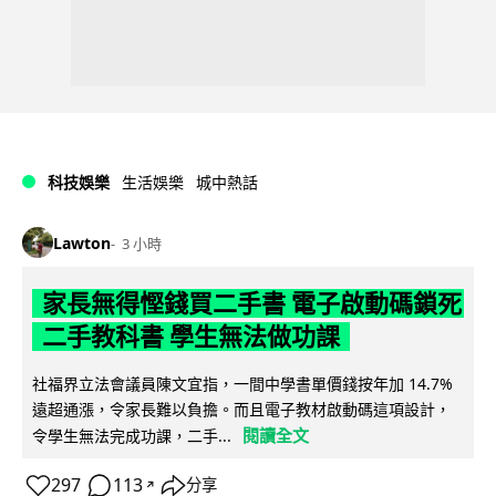
科技娛樂
生活娛樂
城中熱話
Lawton
3 小時
家長無得慳錢買二手書 電子啟動碼鎖死
二手教科書 學生無法做功課
社福界立法會議員陳文宜指，一間中學書單價錢按年加 14.7%
遠超通漲，令家長難以負擔。而且電子教材啟動碼這項設計，
閱讀全文
令學生無法完成功課，二手...
297
113
分享
↗