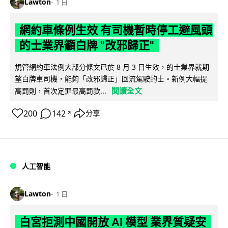
Lawton
1 日
網約車條例生效 有司機暫時停工避風頭
的士業界籲白牌 "改邪歸正"
規管網約車法例大部分條文已於 8 月 3 日生效，的士業界就期
望白牌車司機，能夠「改邪歸正」回流駕駛的士。新例大幅提
閱讀全文
高罰則，首次定罪最高罰款...
200
142
分享
↗
人工智能
Lawton
1 日
白宮拒測中國開放 AI 模型 業界質疑安