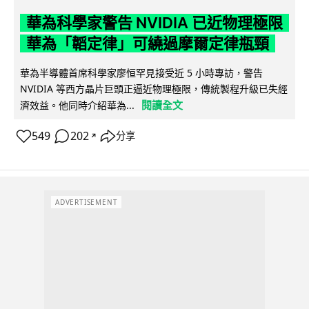
華為科學家警告 NVIDIA 已近物理極限
華為「韜定律」可繞過摩爾定律瓶頸
華為半導體首席科學家廖恒罕見接受近 5 小時專訪，警告
NVIDIA 等西方晶片巨頭正逼近物理極限，傳統製程升級已失經
閱讀全文
濟效益。他同時介紹華為...
549
202
分享
↗
ADVERTISEMENT