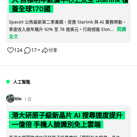
蓋全球170國
SpaceX 公佈最新第二季業績，受惠 Starlink 與 AI 業務帶動，
閱讀
季度收入按年飆升 92% 至 78 億美元。行政總裁 Elon...
全文
124
17
分享
↗
人工智能
Vin
1 日
港大研原子級新晶片 AI 搜尋速度提升
一億倍 手機人臉識別免上雲端