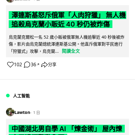
澤連斯基怒斥俄軍「人肉狩獵」 無人機
追殺烏克蘭小販近 40 秒仍被炸傷
烏克蘭克爾松一名 52 歲小販被俄軍無人機追擊近 40 秒後被炸
傷，影片由烏克蘭總統澤連斯基公開。他直斥俄軍對平民進行
閱讀全文
「狩獵式」攻擊，烏克蘭...
102
36
分享
↗
人工智能
Lawton
1 日
中國湖北男自學 AI 「煉金術」 屋內煉