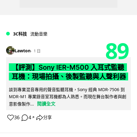
3C科技
流動音樂
89
Lawton
1 日
【評測】Sony IER-M500 入耳式監聽
耳機：現場拍攝、後製監聽與人聲利器
談到專業混音專用的聲音監聽耳機，Sony 經典 MDR-7506 到
MDR-M1 專業錄音室耳機都為人熟悉。而現在舞台製作者與創
閱讀全文
意影像製作...
36
4
分享
↗