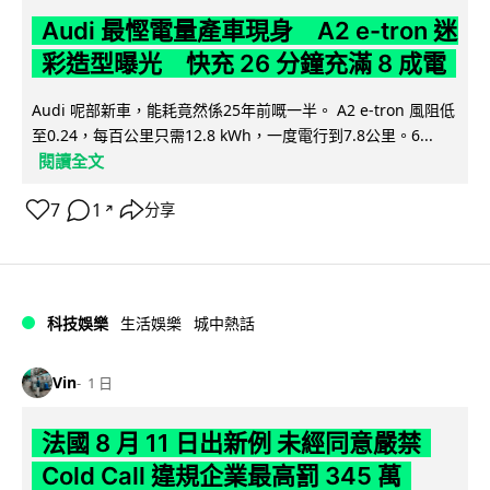
Audi 最慳電量產車現身 A2 e-tron 迷
彩造型曝光 快充 26 分鐘充滿 8 成電
Audi 呢部新車，能耗竟然係25年前嘅一半。 A2 e-tron 風阻低
至0.24，每百公里只需12.8 kWh，一度電行到7.8公里。6...
閱讀全文
7
1
分享
↗
科技娛樂
生活娛樂
城中熱話
Vin
1 日
法國 8 月 11 日出新例 未經同意嚴禁
Cold Call 違規企業最高罰 345 萬