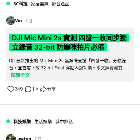
3C科技
家居無線
影音產品
Vin
1 日
DJI Mic Mini 2s 實測 四發一收同步獨
立錄音 32-bit 防爆咪拍片必備
DJI 最新推出的 Mic Mini 2s 無線咪支援「四發一收」分軌錄
音，並首度下放 32-bit Float 浮點內錄功能。本文經實測其...
閱讀全文
249
1
分享
↗
科技娛樂
生活娛樂
城中熱話
Lawton
1 日