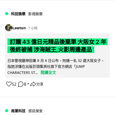
科技娛樂
影視娛樂
Lawton
7 小時
訂購 43 億日元精品後棄單 大阪女 2 年
後終被捕 涉海賊王,火影周邊產品
日本警視廳神田署 8 月 6 日公布，拘捕一名 32 歲大阪女子，
指她涉嫌在出版巨頭集英社旗下官方網店「JUMP
閱讀全文
CHARACTERS ST...
52
8
分享
↗
商業科技
資訊保安