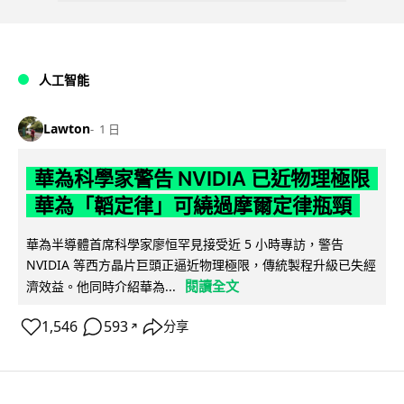
人工智能
Lawton
1 日
華為科學家警告 NVIDIA 已近物理極限
華為「韜定律」可繞過摩爾定律瓶頸
華為半導體首席科學家廖恒罕見接受近 5 小時專訪，警告
NVIDIA 等西方晶片巨頭正逼近物理極限，傳統製程升級已失經
閱讀全文
濟效益。他同時介紹華為...
1,546
593
分享
↗