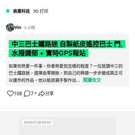
商業科技
3D 打印
Vin
2 小時
中三巴士鐵路迷 自製紙皮遙控巴士 門,
水撥識郁 + 實時GPS報站
如果你熱愛一件事，你會熱愛到怎樣的程度？一位就讀中三的
巴士鐵路迷，選擇由零開始，把自己的興趣一步步變成真正可
閱讀全文
以運作的作品。他以紙皮親手製作出...
108
7
分享
↗
ADVERTISEMENT