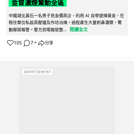
金冒濃煙驚動全區
中國湖北黃石一名男子見金價高企，利用 AI 自學提煉黃金，在
租住單位私設高壓爐及作坊冶煉，過程產生大量刺鼻濃煙，驚
閱讀全文
動鄰居報警。警方到場揭發整...
105
7
分享
↗
ADVERTISEMENT