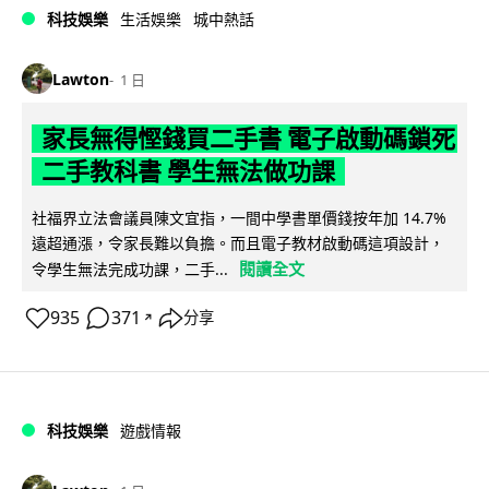
科技娛樂
生活娛樂
城中熱話
Lawton
1 日
家長無得慳錢買二手書 電子啟動碼鎖死
二手教科書 學生無法做功課
社福界立法會議員陳文宜指，一間中學書單價錢按年加 14.7%
遠超通漲，令家長難以負擔。而且電子教材啟動碼這項設計，
閱讀全文
令學生無法完成功課，二手...
935
371
分享
↗
科技娛樂
遊戲情報