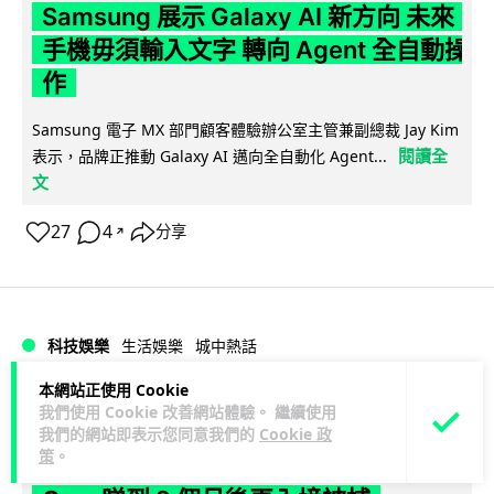
Samsung 展示 Galaxy AI 新方向 未來
手機毋須輸入文字 轉向 Agent 全自動操
作
Samsung 電子 MX 部門顧客體驗辦公室主管兼副總裁 Jay Kim
閱讀全
表示，品牌正推動 Galaxy AI 邁向全自動化 Agent...
文
27
4
分享
↗
科技娛樂
生活娛樂
城中熱話
本網站正使用 Cookie
Lawton
1 日
我們使用 Cookie 改善網站體驗。 繼續使用
我們的網站即表示您同意我們的
Cookie 政
策
。
港夫婦澳門的士拾相機 據為己有被的士