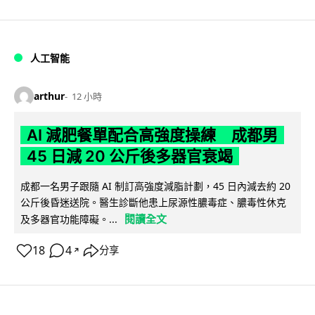
人工智能
arthur
12 小時
AI 減肥餐單配合高強度操練 成都男
45 日減 20 公斤後多器官衰竭
成都一名男子跟隨 AI 制訂高強度減脂計劃，45 日內減去約 20
公斤後昏迷送院。醫生診斷他患上尿源性膿毒症、膿毒性休克
閱讀全文
及多器官功能障礙。...
18
4
分享
↗