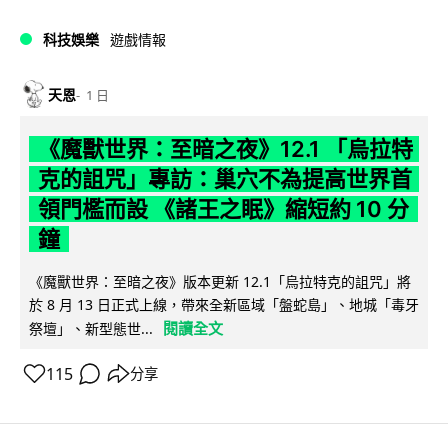
科技娛樂
遊戲情報
天恩
1 日
《魔獸世界：至暗之夜》12.1 「烏拉特
克的詛咒」專訪：巢穴不為提高世界首
領門檻而設 《諸王之眠》縮短約 10 分
鐘
《魔獸世界：至暗之夜》版本更新 12.1「烏拉特克的詛咒」將
於 8 月 13 日正式上線，帶來全新區域「盤蛇島」、地城「毒牙
閱讀全文
祭壇」、新型態世...
115
分享