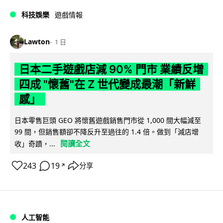
科技娛樂
遊戲情報
Lawton
1 日
日本二手遊戲店減 90% 門市 業績反增
四成 "懷舊"在 Z 世代變成最潮「新鮮
感」
日本零售巨頭 GEO 將懷舊遊戲銷售門市從 1,000 間大幅減至
99 間，但銷售額卻不降反升至過往的 1.4 倍。做到「減店增
閱讀全文
收」奇蹟，...
243
19
分享
↗
人工智能