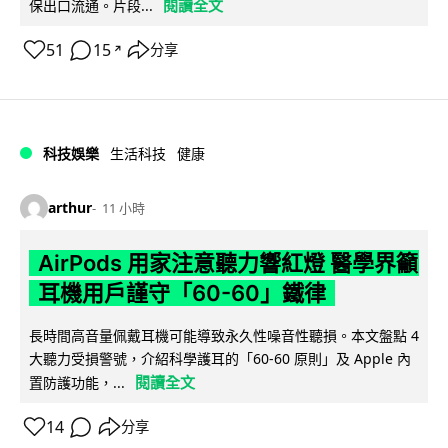
閱讀全文
保出口流通。片段...
51
15
分享
↗
科技娛樂
生活科技
健康
arthur
11 小時
AirPods 用家注意聽力響紅燈 醫學界籲
耳機用戶謹守「60-60」鐵律
長時間高音量佩戴耳機可能導致永久性噪音性聽損。本文盤點 4
大聽力受損警號，介紹科學護耳的「60-60 原則」及 Apple 內
閱讀全文
置防護功能，...
14
分享