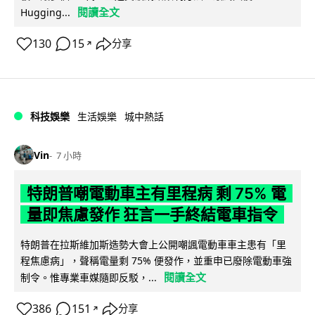
閱讀全文
Hugging...
130
15
分享
↗
科技娛樂
生活娛樂
城中熱話
Vin
7 小時
特朗普嘲電動車主有里程病 剩 75% 電
量即焦慮發作 狂言一手終結電車指令
特朗普在拉斯維加斯造勢大會上公開嘲諷電動車車主患有「里
程焦慮病」，聲稱電量剩 75% 便發作，並重申已廢除電動車強
閱讀全文
制令。惟專業車媒隨即反駁，...
386
151
分享
↗