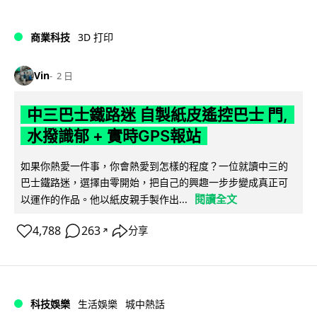
商業科技
3D 打印
Vin
2 日
中三巴士鐵路迷 自製紙皮遙控巴士 門,
水撥識郁 + 實時GPS報站
如果你熱愛一件事，你會熱愛到怎樣的程度？一位就讀中三的
巴士鐵路迷，選擇由零開始，把自己的興趣一步步變成真正可
閱讀全文
以運作的作品。他以紙皮親手製作出...
4,788
263
分享
↗
科技娛樂
生活娛樂
城中熱話