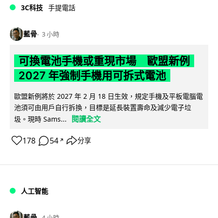
3C科技
手提電話
藍骨
3 小時
可換電池手機或重現市場 歐盟新例
2027 年強制手機用可拆式電池
歐盟新例將於 2027 年 2 月 18 日生效，規定手機及平板電腦電
池須可由用戶自行拆換，目標是延長裝置壽命及減少電子垃
閱讀全文
圾。現時 Sams...
178
54
分享
↗
人工智能
藍骨
4 小時