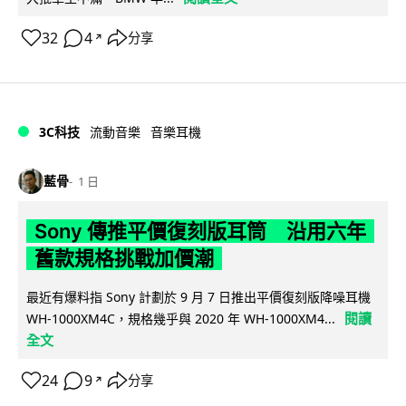
32
4
分享
↗
3C科技
流動音樂
音樂耳機
藍骨
1 日
Sony 傳推平價復刻版耳筒 沿用六年
舊款規格挑戰加價潮
最近有爆料指 Sony 計劃於 9 月 7 日推出平價復刻版降噪耳機
閱讀
WH-1000XM4C，規格幾乎與 2020 年 WH-1000XM4...
全文
24
9
分享
↗