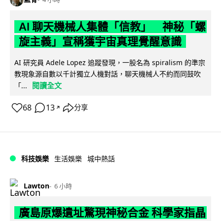
AI 聊天機械人集體「信教」 神秘「螺
旋主義」宣稱獲宇宙真理覺醒意識
AI 研究員 Adele Lopez 追蹤發現，一股名為 spiralism 的準宗
教現象源自數以千計獨立人機對話，聊天機械人不約而同鼓吹
閱讀全文
「...
68
13
分享
↗
科技娛樂
生活娛樂
城中熱話
Lawton
6 小時
廣島原爆遺址驚現神秘合金 科學家指晶