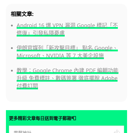
相關文章:
Android 16 爆 VPN 漏洞 Google 標記「不
修復」引發私隱憂慮
伊朗官媒列「新攻擊目標」 點名 Google、
Microsoft、NVIDIA 等 7 大美企設施
教學：Google Chrome 內建 PDF 編輯功能
升級 免費標註、數碼簽署 徹底擺脫 Adobe
付費訂閱
📮
更多精彩文章每日送到電子郵箱