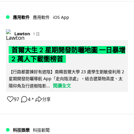
iOS App
應用軟件
應用軟件
Lawton
1 日
首爾大生 2 星期開發防曬地圖 一日暴增
2 萬人下載衝榜首
【行路都要揀好有遮陰】南韓首爾大學 23 歲學生劉敏俊利用 2
星期開發防曬導航 App「走向陰涼處」，結合建築物高度、太
閱讀全文
陽仰角及行道樹陰影...
97
4
分享
↗
科技娛樂
科技新聞