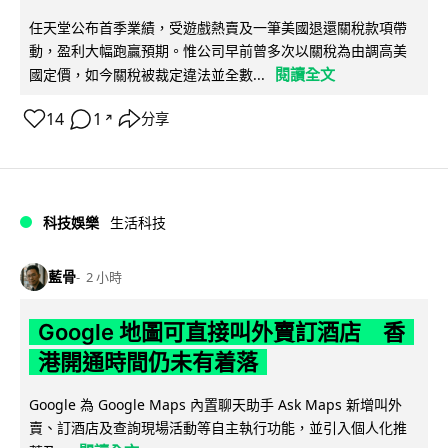
任天堂公布首季業績，受遊戲熱賣及一筆美國退還關稅款項帶
動，盈利大幅跑贏預期。惟公司早前曾多次以關稅為由調高美
閱讀全文
國定價，如今關稅被裁定違法並全數...
14
1
分享
↗
科技娛樂
生活科技
藍骨
2 小時
Google 地圖可直接叫外賣訂酒店 香
港開通時間仍未有着落
Google 為 Google Maps 內置聊天助手 Ask Maps 新增叫外
賣、訂酒店及查詢現場活動等自主執行功能，並引入個人化推