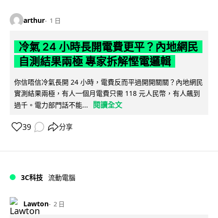
arthur
1 日
冷氣 24 小時長開電費更平？內地網民
自測結果兩極 專家拆解慳電邏輯
你信唔信冷氣長開 24 小時，電費反而平過開開關關？內地網民
實測結果兩極，有人一個月電費只需 118 元人民幣，有人飆到
閱讀全文
過千。電力部門話不能...
39
分享
3C科技
流動電腦
Lawton
2 日