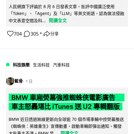
人民網旗下評論於 8 月 6 日發表文章，批評中國廣泛使用
「Token」、「Agent」及「LLM」等英文術語，認為做法侵蝕
閱讀全文
中文表意空間及科...
704
305
分享
↗
科技娛樂
生活科技
汽車科技
藍骨
1 日
BMW 車廂熒幕強推蜘蛛俠電影廣告
車主怒轟堪比 iTunes 送 U2 專輯翻版
BMW 近日透過無線更新向全球逾 70 個市場車輛中控熒幕推送
《蜘蛛俠：英雄重生》宣傳動畫，啟動車輛即彈出通知，觸發
閱讀全文
大批車主不滿。BMW 早...