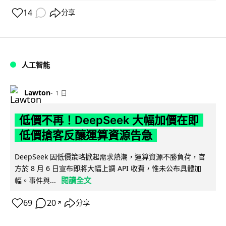
14
分享
人工智能
Lawton
1 日
低價不再！DeepSeek 大幅加價在即
低價搶客反釀運算資源告急
DeepSeek 因低價策略掀起需求熱潮，運算資源不勝負荷，官
方於 8 月 6 日宣布即將大幅上調 API 收費，惟未公布具體加
閱讀全文
幅。事件與...
69
20
分享
↗