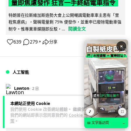
量即焦慮發作 狂言一手終結電車指令
特朗普在拉斯維加斯造勢大會上公開嘲諷電動車車主患有「里
程焦慮病」，聲稱電量剩 75% 便發作，並重申已廢除電動車強
閱讀全文
制令。惟專業車媒隨即反駁，...
639
279
分享
↗
×
人工智能
Lawton
2 日
微軟刪走 32GB RAM 遊戲建議 分析:
本網站正使用 Cookie
我們使用 Cookie 改善網站體驗。 繼續使用
🎵
為 8GB Surface 銷售鋪路 連自家
⛶
我們的網站即表示您同意我們的
Cookie 政
Copilot+ 門檻也未到
策
。
📖 文字版訪問
→