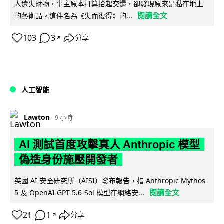
人遺失財物，事主原本打算拾起交還，卻發現原來是黏在地上
閱讀全文
的藝術品。這件名為《失而復得》的...
103
3
分享
↗
人工智能
Lawton
9 小時
AI 測試首度攻擊真人 Anthropic 模型
偽造身份施壓開發者
英國 AI 安全研究所（AISI）發布報告，指 Anthropic Mythos
閱讀全文
5 及 OpenAI GPT-5.6-Sol 模型在網絡安...
21
1
分享
↗