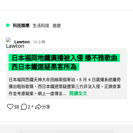
科技娛樂
生活科技
旅遊
Lawton
10 小時
日本福岡地鐵廣播被入侵 播不雅歌曲
西日本鐵道疑黑客所為
日本福岡西鐵天神大牟田線兩個車站，8 月 4 日廣播系統離奇
播出粗俗歌聲，西日本鐵道懷疑遭第三方非法入侵，正調查事
閱讀全文
件並考慮報案。網上一度傳言...
38
2
分享
↗