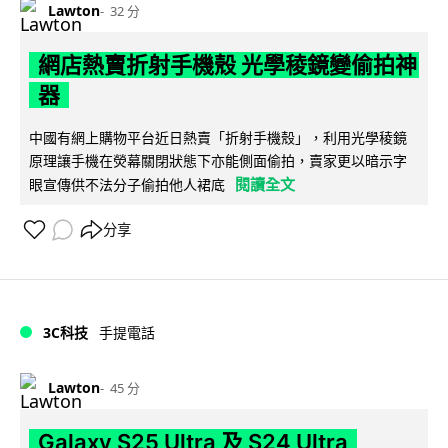
Lawton
32 分
網店熱賣折射手機殼 光學稜鏡變偷拍神
器
中國有網上購物平台近日熱賣「折射手機殼」，利用光學稜鏡
原理讓手機在熒幕關閉狀態下亦能側面偷拍，賣家更以暗示字
閱讀全文
眼宣傳供不法分子偷拍他人裙底
分享
3C科技
手提電話
Lawton
45 分
Galaxy S25 Ultra 及 S24 Ultra