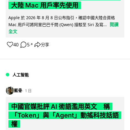
大陸 Mac 用戶率先使用
Apple 於 2026 年 8 月 8 日公布指引，確認中國大陸合資格
閱讀
Mac 用戶可將阿里巴巴千問 (Qwen) 接駁至 Siri 及寫...
全文
40
5
分享
↗
人工智能
藍骨
1 日
中國官媒批評 AI 術語濫用英文 稱
「Token」與「Agent」動搖科技話語
權