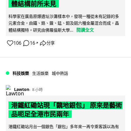
體結構前所未見
科學家在廣島原爆遺址沙灘樣本中，發現一種從未有記錄的多
元素合金，由鐵、鉻、鎳、錳、鉬及鋁六種金屬混合而成，晶
閱讀全文
體結構獨特。研究由佛羅倫斯大學...
106
16
分享
↗
科技娛樂
生活娛樂
城中熱話
Lawton
8 小時
港鐵紅磡站現「黐地銀包」 原來是藝術
品呃足全港市民兩年
港鐵紅磡站月台一個銀色「銀包」多年來一再令乘客誤以為有