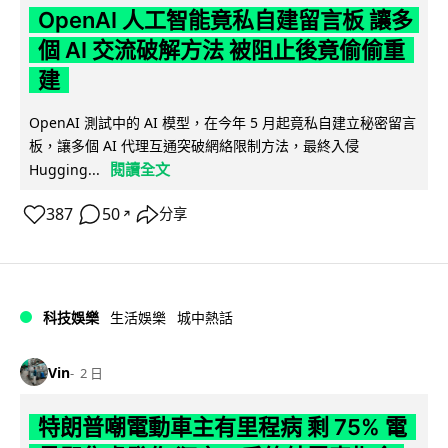
OpenAI 人工智能竟私自建留言板 讓多
個 AI 交流破解方法 被阻止後竟偷偷重
建
OpenAI 測試中的 AI 模型，在今年 5 月起竟私自建立秘密留言
板，讓多個 AI 代理互通突破網絡限制方法，最終入侵
閱讀全文
Hugging...
387
50
分享
↗
科技娛樂
生活娛樂
城中熱話
Vin
2 日
特朗普嘲電動車主有里程病 剩 75% 電