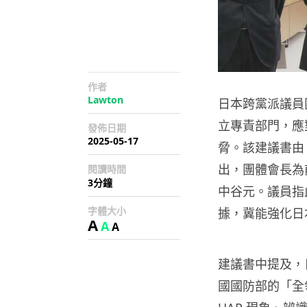
作者
Lawton
日本跨黨派議員
立專責部門，應
發佈日期
2025-05-17
脅。該建議書由
出，團體會長為
閱讀時間
3分鐘
中谷元。議員指
字體大小
據，冀能強化日
A
A
A
建議書中提及，
國國防部的「全