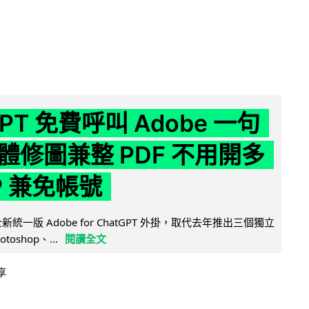
GPT 免費呼叫 Adobe 一句
體修圖兼整 PDF 不用開多
P 兼免帳號
全新統一版 Adobe for ChatGPT 外掛，取代去年推出三個獨立
otoshop、...
閱讀全文
享