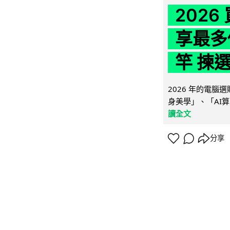
202
享最多
竿 揀
2026 年的電
身美學」、「AI算
讀全文
分享