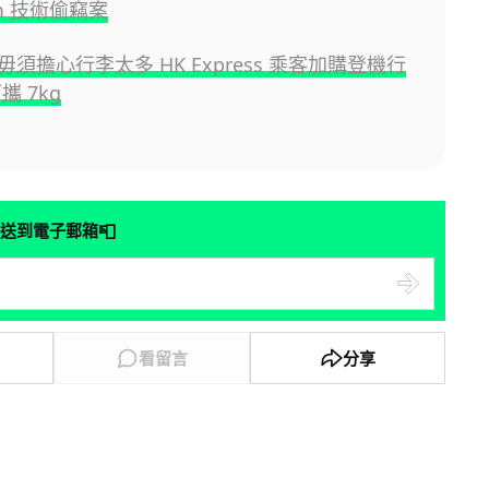
m 技術偷竊案
須擔心行李太多 HK Express 乘客加購登機行
攜 7kg
📮
送到電子郵箱
看留言
分享