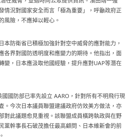
辨識潛在威脅，並適時向公眾提供資訊。濱田靖一強
發情況對國家安全而言「極為重要」，呼籲政府正
的風險，不應掉以輕心。
日本防衛省已積極加強針對空中威脅的應對能力，
應各界對國防透明度和應變力的期待。他指出，面
轉變，日本應汲取他國經驗，提升應對UAP等潛在
 月，美國國防部已率先設立 AARO，針對所有不明飛行現
查。今次日本議員聯盟建議政府仿效美方做法，亦
部對此議題愈見重視。該聯盟成員橫跨執政與在野
民黨幹事長石破茂擔任最高顧問、日本維新會的前
。