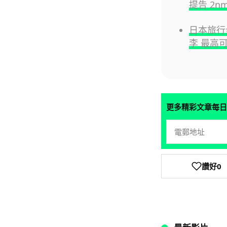
提告 2n
日本旅行毋
李 最高可
更多精彩文章每日
讚好
0