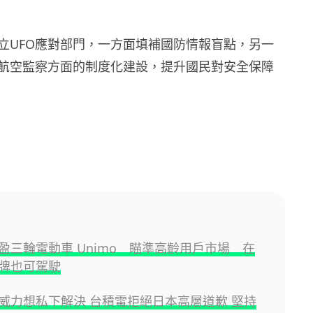
立UFO應對部門，一方面填補國防情報盲點，另一
航空監察方面的制度化建設，提升國民對安全保障
盈三輪電動車 Unimo 瞄準高齡用戶市場 在
牌也可駕駛
威力想私下解決 台積電拒絕日本高層道歉 堅持