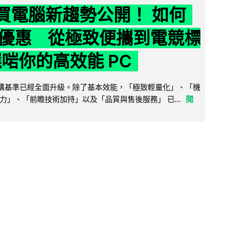
6 買電腦新趨勢公開！ 如何
優惠 從極致便攜到電競標
選啱你的高效能 PC
腦選購基準已經全面升級。除了基本效能，「極致輕量化」、「機
力」、「前瞻技術加持」以及「品質與售後服務」 已...
閱