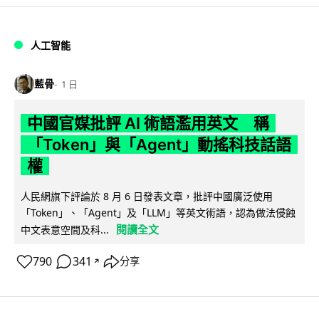
人工智能
藍骨
1 日
中國官媒批評 AI 術語濫用英文 稱
「Token」與「Agent」動搖科技話語
權
人民網旗下評論於 8 月 6 日發表文章，批評中國廣泛使用
「Token」、「Agent」及「LLM」等英文術語，認為做法侵蝕
閱讀全文
中文表意空間及科...
790
341
分享
↗