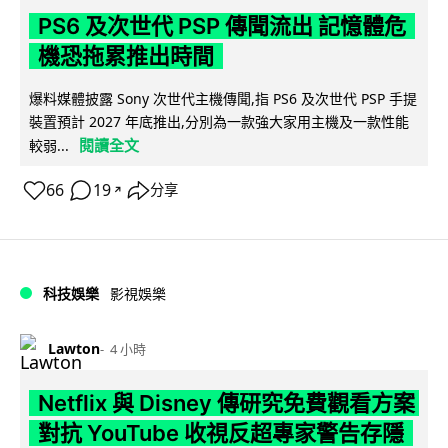
PS6 及次世代 PSP 傳聞流出 記憶體危
機恐拖累推出時間
爆料媒體披露 Sony 次世代主機傳聞,指 PS6 及次世代 PSP 手提
裝置預計 2027 年底推出,分別為一款強大家用主機及一款性能
閱讀全文
較弱...
66
19
分享
↗
科技娛樂
影視娛樂
Lawton
4 小時
Netflix 與 Disney 傳研究免費觀看方案
對抗 YouTube 收視反超專家警告存隱