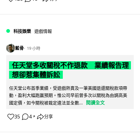
科技娛樂
遊戲情報
藍骨
19 小時
任天堂多收關稅不作退款 業績報告理
想卻惹集體訴訟
任天堂公布首季業績，受遊戲熱賣及一筆美國退還關稅款項帶
動，盈利大幅跑贏預期。惟公司早前曾多次以關稅為由調高美
閱讀全文
國定價，如今關稅被裁定違法並全數...
35
4
分享
↗