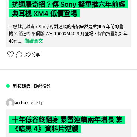
抗通脹奇招？傳 Sony 擬重推六年前經
典耳機 XM4 低價登場
耳機越賣越貴，Sony 應對通脹的奇招居然是重推 6 年前的舊
機？ 消息指平價版 WH-1000XM4C 9 月登場，保留摺疊設計與
閱讀全文
40m...
分享
科技娛樂
遊戲情報
arthur
8 小時
十年低谷終翻身 暴雪連續兩年增長 靠
《暗黑 4》資料片逆襲