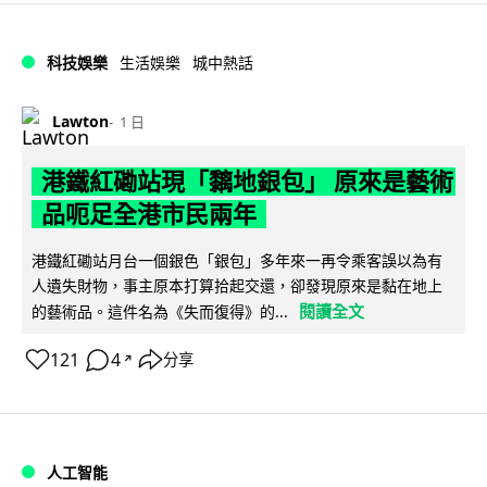
科技娛樂
生活娛樂
城中熱話
Lawton
1 日
港鐵紅磡站現「黐地銀包」 原來是藝術
品呃足全港市民兩年
港鐵紅磡站月台一個銀色「銀包」多年來一再令乘客誤以為有
人遺失財物，事主原本打算拾起交還，卻發現原來是黏在地上
閱讀全文
的藝術品。這件名為《失而復得》的...
121
4
分享
↗
人工智能