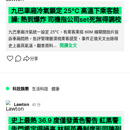
九巴車廂冷氣鎖定 25°C 高溫下乘客鼓
譟: 熱到爆炸 司機指公司set死無得調校
九巴車廂冷氣統一設定 25°C，有乘客乘搭 60M 線期間拍片投
訴車廂悶熱，批評管理層漠視乘客感受，事件正值天文台錄得
閱讀全文
史上最高氣溫。翻查資料...
分享
科技娛樂
生活科技
健康
Lawton
45 分
史上最熱 36.9 度僅發黃色警告 紅黑警
告門檻定得過高 林超英轟制度形同陳列