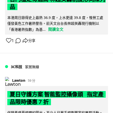
品
本港周日錄得史上最熱 36.9 度，上水更達 39.8 度，惟勞工處
僅發黃色工作暑熱警告。前天文台台長林超英轟現行機制以
閱讀全文
「香港暑熱指數」為基...
1
分享
3C科技
家居無線
Lawton
59 分
夏日守護方案 智能監控攝像頭 指定產
品限時優惠 7 折
伴隨着盛夏燦爛的陽光，不少人已著手規劃豐富的暑期活動。