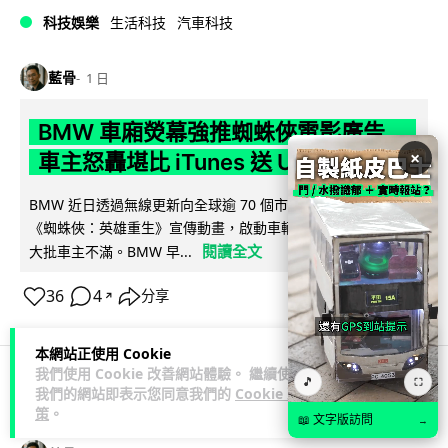
科技娛樂
生活科技
汽車科技
藍骨
1 日
BMW 車廂熒幕強推蜘蛛俠電影廣告
×
車主怒轟堪比 iTunes 送 U2 專輯翻版
BMW 近日透過無線更新向全球逾 70 個市場車輛中控熒幕推送
《蜘蛛俠：英雄重生》宣傳動畫，啟動車輛即彈出通知，觸發
閱讀全文
大批車主不滿。BMW 早...
36
4
分享
↗
本網站正使用 Cookie
我們使用 Cookie 改善網站體驗。 繼續使用
🎵
⛶
我們的網站即表示您同意我們的
Cookie 政
3C科技
流動音樂
音樂耳機
策
。
📖 文字版訪問
→