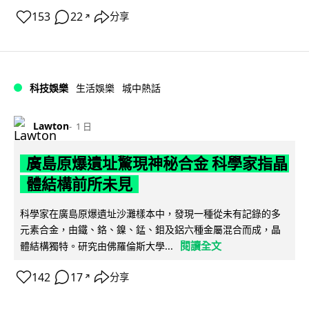
153
22
分享
↗
科技娛樂
生活娛樂
城中熱話
Lawton
1 日
廣島原爆遺址驚現神秘合金 科學家指晶
體結構前所未見
科學家在廣島原爆遺址沙灘樣本中，發現一種從未有記錄的多
元素合金，由鐵、鉻、鎳、錳、鉬及鋁六種金屬混合而成，晶
閱讀全文
體結構獨特。研究由佛羅倫斯大學...
142
17
分享
↗