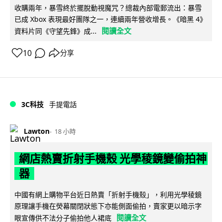
收購兩年，暴雪終於擺脫動視魔咒？總裁內部電郵流出：暴雪
已成 Xbox 表現最好團隊之一，連續兩年營收增長。《暗黑 4》
閱讀全文
資料片同《守望先鋒》成...
10
分享
3C科技
手提電話
Lawton
18 小時
網店熱賣折射手機殼 光學稜鏡變偷拍神
器
中國有網上購物平台近日熱賣「折射手機殼」，利用光學稜鏡
原理讓手機在熒幕關閉狀態下亦能側面偷拍，賣家更以暗示字
閱讀全文
眼宣傳供不法分子偷拍他人裙底