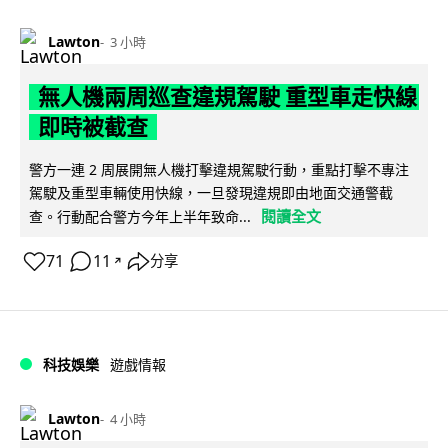
Lawton
3 小時
無人機兩周巡查違規駕駛 重型車走快線
即時被截查
警方一連 2 周展開無人機打擊違規駕駛行動，重點打擊不專注
駕駛及重型車輛使用快線，一旦發現違規即由地面交通警截
閱讀全文
查。行動配合警方今年上半年致命...
71
11
分享
↗
科技娛樂
遊戲情報
Lawton
4 小時