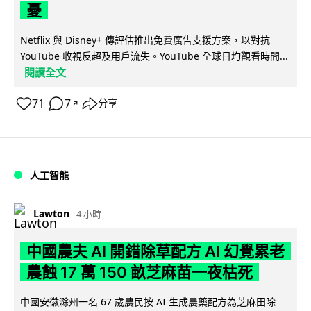
憂
Netflix 與 Disney+ 傳評估推出免費廣告支援方案，以對抗
YouTube 收視反超及用戶流失。YouTube 全球日均觀看時間...
閱讀全文
71
7
分享
↗
人工智能
Lawton
4 小時
中國農夫 AI 開錯除草配方 AI 幻覺累老
農蝕 17 萬 150 畝芝麻苗一夜枯死
中國安徽滁州一名 67 歲農民按 AI 生成農藥配方為芝麻田除