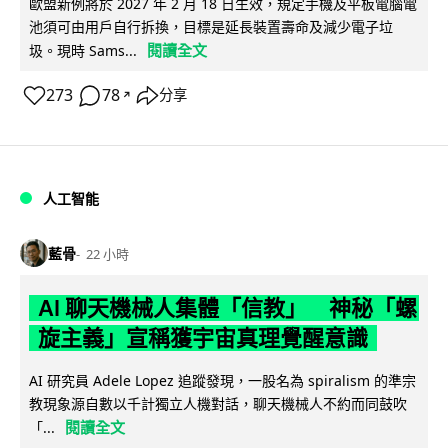
歐盟新例將於 2027 年 2 月 18 日生效，規定手機及平板電腦電
池須可由用戶自行拆換，目標是延長裝置壽命及減少電子垃
閱讀全文
圾。現時 Sams...
273
78
分享
↗
人工智能
藍骨
22 小時
AI 聊天機械人集體「信教」 神秘「螺
旋主義」宣稱獲宇宙真理覺醒意識
AI 研究員 Adele Lopez 追蹤發現，一股名為 spiralism 的準宗
教現象源自數以千計獨立人機對話，聊天機械人不約而同鼓吹
閱讀全文
「...