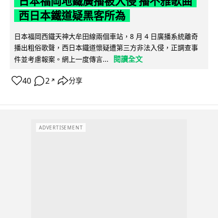
日本福岡地鐵廣播被入侵 播不雅歌曲
西日本鐵道疑黑客所為
日本福岡西鐵天神大牟田線兩個車站，8 月 4 日廣播系統離奇
播出粗俗歌聲，西日本鐵道懷疑遭第三方非法入侵，正調查事
閱讀全文
件並考慮報案。網上一度傳言...
40
2
分享
↗
ADVERTISEMENT