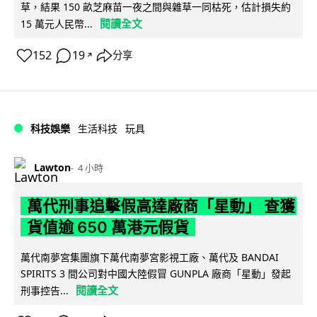
草，結果 150 畝芝麻苗一夜之間與雜草一同枯死，估計損失約
閱讀全文
15 萬元人民幣...
152
19
分享
↗
科技娛樂
生活科技
玩具
Lawton
4 小時
萬代刑事追擊假高達廠商「星動」 查獲
貨值逾 650 萬港元假貨
萬代南夢宮集團旗下萬代南夢宮影視工廠、萬代及 BANDAI
SPIRITS 3 間公司對中國大陸假冒 GUNPLA 廠商「星動」發起
閱讀全文
刑事控告...