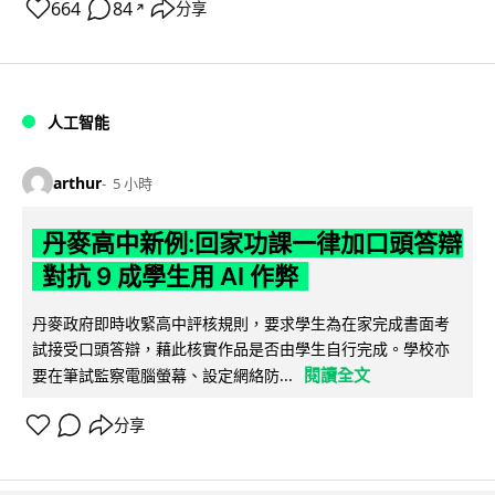
664
84
分享
↗
人工智能
arthur
5 小時
丹麥高中新例:回家功課一律加口頭答辯
對抗 9 成學生用 AI 作弊
丹麥政府即時收緊高中評核規則，要求學生為在家完成書面考
試接受口頭答辯，藉此核實作品是否由學生自行完成。學校亦
閱讀全文
要在筆試監察電腦螢幕、設定網絡防...
分享