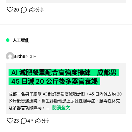
20
分享
人工智能
arthur
2 日
AI 減肥餐單配合高強度操練 成都男
45 日減 20 公斤後多器官衰竭
成都一名男子跟隨 AI 制訂高強度減脂計劃，45 日內減去約 20
公斤後昏迷送院。醫生診斷他患上尿源性膿毒症、膿毒性休克
閱讀全文
及多器官功能障礙。...
23
4
分享
↗