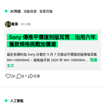
3C科技
流動音樂
音樂耳機
藍骨
19 小時
Sony 傳推平價復刻版耳筒 沿用六年
舊款規格挑戰加價潮
最近有爆料指 Sony 計劃於 9 月 7 日推出平價復刻版降噪耳機
閱讀
WH-1000XM4C，規格幾乎與 2020 年 WH-1000XM4...
全文
20
6
分享
↗
人工智能