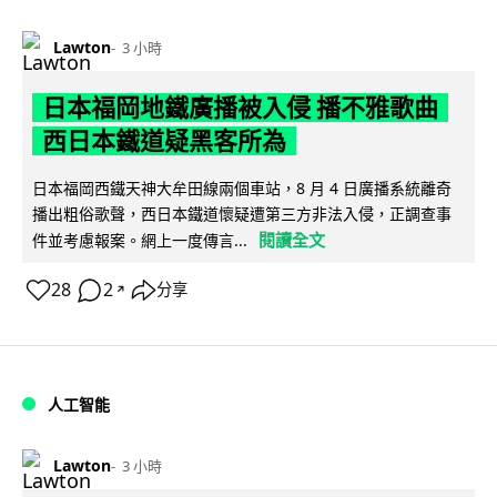
Lawton
3 小時
日本福岡地鐵廣播被入侵 播不雅歌曲
西日本鐵道疑黑客所為
日本福岡西鐵天神大牟田線兩個車站，8 月 4 日廣播系統離奇
播出粗俗歌聲，西日本鐵道懷疑遭第三方非法入侵，正調查事
閱讀全文
件並考慮報案。網上一度傳言...
28
2
分享
↗
人工智能
Lawton
3 小時