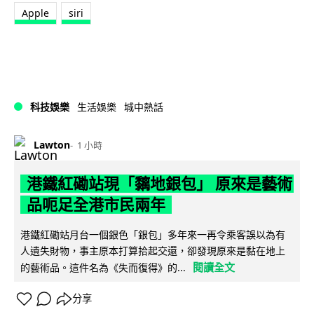
Apple
siri
科技娛樂
生活娛樂
城中熱話
Lawton
1 小時
港鐵紅磡站現「黐地銀包」 原來是藝術
品呃足全港市民兩年
港鐵紅磡站月台一個銀色「銀包」多年來一再令乘客誤以為有
人遺失財物，事主原本打算拾起交還，卻發現原來是黏在地上
閱讀全文
的藝術品。這件名為《失而復得》的...
分享