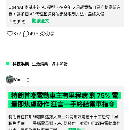
OpenAI 測試中的 AI 模型，在今年 5 月起竟私自建立秘密留言
板，讓多個 AI 代理互通突破網絡限制方法，最終入侵
閱讀全文
Hugging...
377
49
分享
↗
科技娛樂
生活娛樂
城中熱話
Vin
2 日
特朗普嘲電動車主有里程病 剩 75% 電
量即焦慮發作 狂言一手終結電車指令
特朗普在拉斯維加斯造勢大會上公開嘲諷電動車車主患有「里
程焦慮病」，聲稱電量剩 75% 便發作，並重申已廢除電動車強