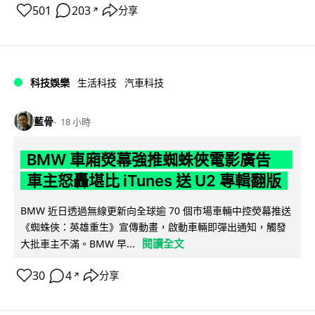
501
203
分享
↗
科技娛樂
生活科技
汽車科技
藍骨
18 小時
BMW 車廂熒幕強推蜘蛛俠電影廣告
車主怒轟堪比 iTunes 送 U2 專輯翻版
BMW 近日透過無線更新向全球逾 70 個市場車輛中控熒幕推送
《蜘蛛俠：英雄重生》宣傳動畫，啟動車輛即彈出通知，觸發
閱讀全文
大批車主不滿。BMW 早...
30
4
分享
↗