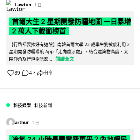
Lawton
1 日
首爾大生 2 星期開發防曬地圖 一日暴增
2 萬人下載衝榜首
【行路都要揀好有遮陰】南韓首爾大學 23 歲學生劉敏俊利用 2
星期開發防曬導航 App「走向陰涼處」，結合建築物高度、太
閱讀全文
陽仰角及行道樹陰影...
89
4
分享
↗
科技娛樂
科技新聞
arthur
1 日
冷氣 24 小時長開電費更平？內地網民