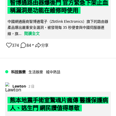
智博通路由器爆後門 官方緊急下架止血
稱漏洞是功能在維修時使用
中國網通廠商智博通電子（Zbtlink Electronics）旗下的路由器
產品爆出嚴重安全漏洞，被發現每 35 秒便會與中國伺服器連
閱讀全文
線，旗...
374
84
分享
↗
科技娛樂
生活娛樂
城中熱話
Lawton
2 日
熊本地震手術室驚魂片瘋傳 醫護保護病
人、逃生門 網民讚值得尊敬