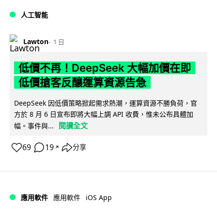
人工智能
Lawton
1 日
低價不再！DeepSeek 大幅加價在即
低價搶客反釀運算資源告急
DeepSeek 因低價策略掀起需求熱潮，運算資源不勝負荷，官
方於 8 月 6 日宣布即將大幅上調 API 收費，惟未公布具體加
閱讀全文
幅。事件與...
69
19
分享
↗
iOS App
應用軟件
應用軟件