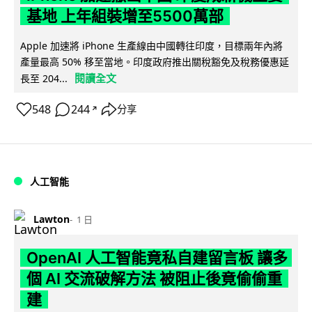
基地 上年組裝增至5500萬部
Apple 加速將 iPhone 生產線由中國轉往印度，目標兩年內將
產量最高 50% 移至當地。印度政府推出關稅豁免及稅務優惠延
閱讀全文
長至 204...
548
244
分享
↗
人工智能
Lawton
1 日
OpenAI 人工智能竟私自建留言板 讓多
個 AI 交流破解方法 被阻止後竟偷偷重
建