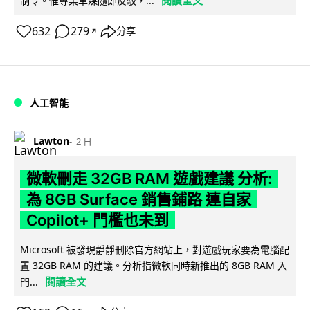
閱讀全文
制令。惟專業車媒隨即反駁，...
632
279
分享
↗
人工智能
Lawton
2 日
微軟刪走 32GB RAM 遊戲建議 分析:
為 8GB Surface 銷售鋪路 連自家
Copilot+ 門檻也未到
Microsoft 被發現靜靜刪除官方網站上，對遊戲玩家要為電腦配
置 32GB RAM 的建議。分析指微軟同時新推出的 8GB RAM 入
閱讀全文
門...