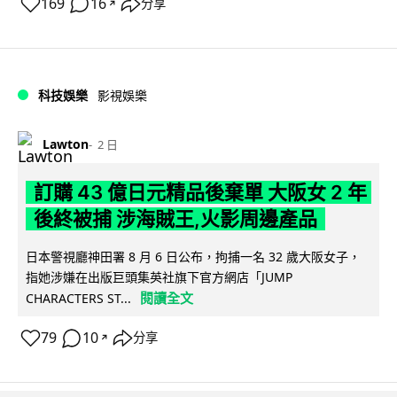
169
16
分享
↗
科技娛樂
影視娛樂
Lawton
2 日
訂購 43 億日元精品後棄單 大阪女 2 年
後終被捕 涉海賊王,火影周邊產品
日本警視廳神田署 8 月 6 日公布，拘捕一名 32 歲大阪女子，
指她涉嫌在出版巨頭集英社旗下官方網店「JUMP
閱讀全文
CHARACTERS ST...
79
10
分享
↗