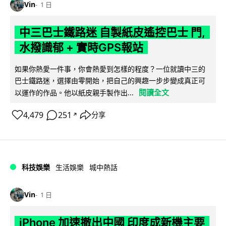
Vin
1 日
中三巴士鐵路迷 自製紙皮遙控巴士 門,
水撥識郁 + 實時GPS報站
如果你熱愛一件事，你會熱愛到怎樣的程度？一位就讀中三的
巴士鐵路迷，選擇由零開始，把自己的興趣一步步變成真正可
閱讀全文
以運作的作品。他以紙皮親手製作出...
4,479
251
分享
↗
科技娛樂
生活娛樂
城中熱話
Vin
1 日
iPhone 加速撤出中國 印度成新機主要