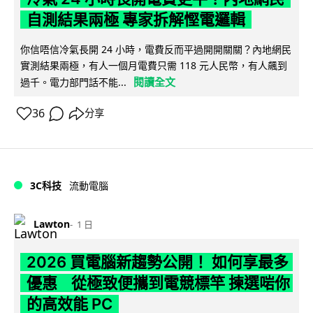
自測結果兩極 專家拆解慳電邏輯
你信唔信冷氣長開 24 小時，電費反而平過開開關關？內地網民
實測結果兩極，有人一個月電費只需 118 元人民幣，有人飆到
閱讀全文
過千。電力部門話不能...
36
分享
3C科技
流動電腦
Lawton
1 日
2026 買電腦新趨勢公開！ 如何享最多
優惠 從極致便攜到電競標竿 揀選啱你
的高效能 PC