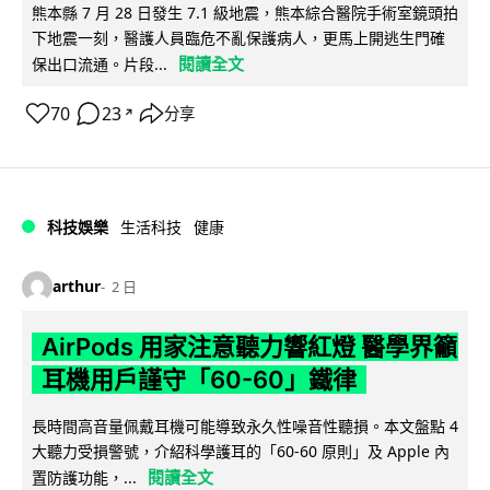
熊本縣 7 月 28 日發生 7.1 級地震，熊本綜合醫院手術室鏡頭拍
下地震一刻，醫護人員臨危不亂保護病人，更馬上開逃生門確
閱讀全文
保出口流通。片段...
70
23
分享
↗
科技娛樂
生活科技
健康
arthur
2 日
AirPods 用家注意聽力響紅燈 醫學界籲
耳機用戶謹守「60-60」鐵律
長時間高音量佩戴耳機可能導致永久性噪音性聽損。本文盤點 4
大聽力受損警號，介紹科學護耳的「60-60 原則」及 Apple 內
閱讀全文
置防護功能，...