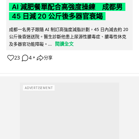
AI 減肥餐單配合高強度操練 成都男
45 日減 20 公斤後多器官衰竭
成都一名男子跟隨 AI 制訂高強度減脂計劃，45 日內減去約 20
公斤後昏迷送院。醫生診斷他患上尿源性膿毒症、膿毒性休克
閱讀全文
及多器官功能障礙。...
23
4
分享
↗
ADVERTISEMENT