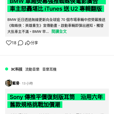
BMW 車廂熒幕強推蜘蛛俠電影廣告
車主怒轟堪比 iTunes 送 U2 專輯翻版
BMW 近日透過無線更新向全球逾 70 個市場車輛中控熒幕推送
《蜘蛛俠：英雄重生》宣傳動畫，啟動車輛即彈出通知，觸發
閱讀全文
大批車主不滿。BMW 早...
18
分享
3C科技
流動音樂
音樂耳機
藍骨
13 小時
Sony 傳推平價復刻版耳筒 沿用六年
舊款規格挑戰加價潮