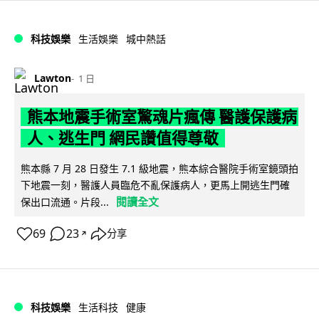
科技娛樂
生活娛樂
城中熱話
Lawton
1 日
熊本地震手術室驚魂片瘋傳 醫護保護病
人、逃生門 網民讚值得尊敬
熊本縣 7 月 28 日發生 7.1 級地震，熊本綜合醫院手術室鏡頭拍
下地震一刻，醫護人員臨危不亂保護病人，更馬上開逃生門確
閱讀全文
保出口流通。片段...
69
23
分享
↗
科技娛樂
生活科技
健康