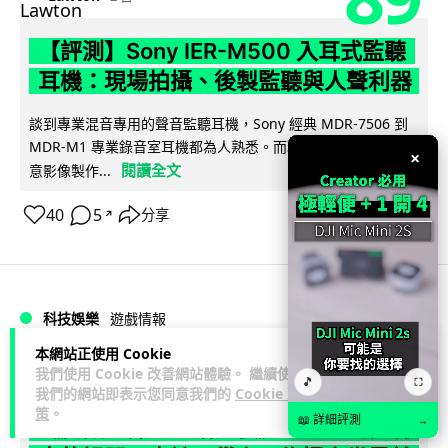
【評測】Sony IER-M500 入耳式監聽
耳機：現場拍攝、後製監聽與人聲利器
談到專業混音專用的聲音監聽耳機，Sony 經典 MDR-7506 到
MDR-M1 專業錄音室耳機都為人熟悉。而現在舞台製作者與創
×
閱讀全文
意影像製作...
40
5
分享
↗
科技娛樂
遊戲情報
本網站正使用 Cookie
天恩
我們使用 Cookie 改善網站體驗。 繼續使用
2 日
🎵
⛶
我們的網站即表示您同意我們的
Cookie 政
策
。
📖 詳細評測
→
《魔獸世界：至暗之夜》12.1 「烏拉特