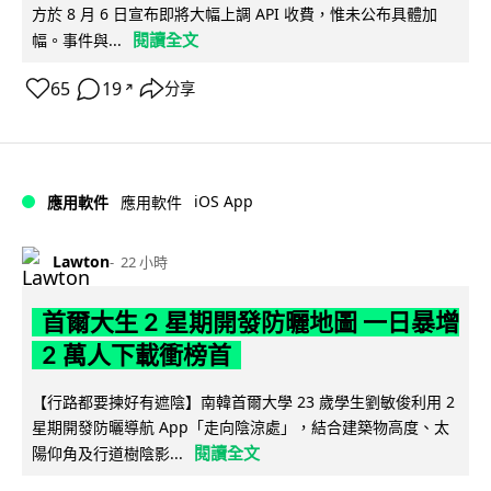
方於 8 月 6 日宣布即將大幅上調 API 收費，惟未公布具體加
閱讀全文
幅。事件與...
65
19
分享
↗
iOS App
應用軟件
應用軟件
Lawton
22 小時
首爾大生 2 星期開發防曬地圖 一日暴增
2 萬人下載衝榜首
【行路都要揀好有遮陰】南韓首爾大學 23 歲學生劉敏俊利用 2
星期開發防曬導航 App「走向陰涼處」，結合建築物高度、太
閱讀全文
陽仰角及行道樹陰影...