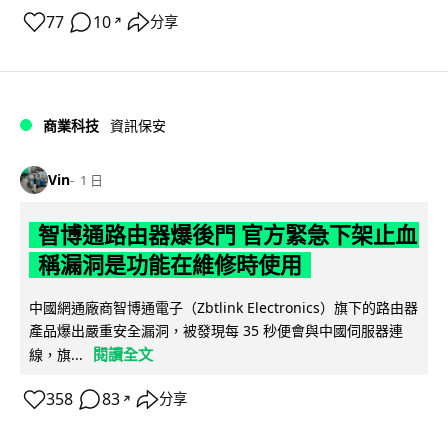
77
10
分享
↗
商業科技
資訊保安
Vin
1 日
智博通路由器爆後門 官方緊急下架止血
稱漏洞是功能在維修時使用
中國網通廠商智博通電子（Zbtlink Electronics）旗下的路由器
產品爆出嚴重安全漏洞，被發現每 35 秒便會與中國伺服器連
閱讀全文
線，旗...
358
83
分享
↗