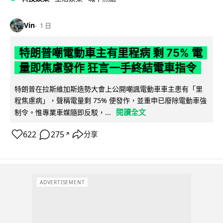
Vin
1 日
特朗普嘲電動車主有里程病 剩 75% 電
量即焦慮發作 狂言一手終結電車指令
特朗普在拉斯維加斯造勢大會上公開嘲諷電動車車主患有「里
程焦慮病」，聲稱電量剩 75% 便發作，並重申已廢除電動車強
閱讀全文
制令。惟專業車媒隨即反駁，...
622
275
分享
↗
ADVERTISEMENT