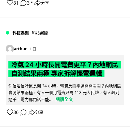
81
3
分享
↗
科技娛樂
科技新聞
arthur
1 日
冷氣 24 小時長開電費更平？內地網民
自測結果兩極 專家拆解慳電邏輯
你信唔信冷氣長開 24 小時，電費反而平過開開關關？內地網民
實測結果兩極，有人一個月電費只需 118 元人民幣，有人飆到
閱讀全文
過千。電力部門話不能...
36
分享