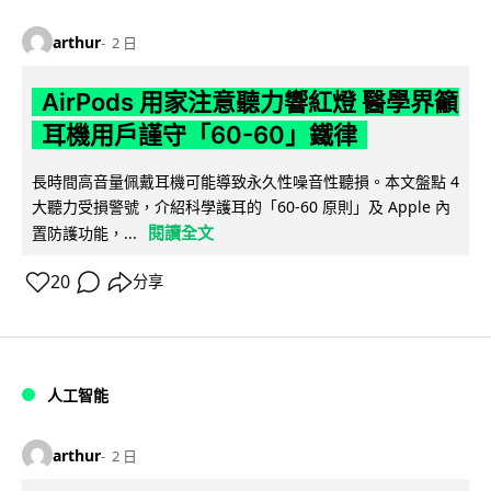
arthur
2 日
AirPods 用家注意聽力響紅燈 醫學界籲
耳機用戶謹守「60-60」鐵律
長時間高音量佩戴耳機可能導致永久性噪音性聽損。本文盤點 4
大聽力受損警號，介紹科學護耳的「60-60 原則」及 Apple 內
閱讀全文
置防護功能，...
20
分享
人工智能
arthur
2 日