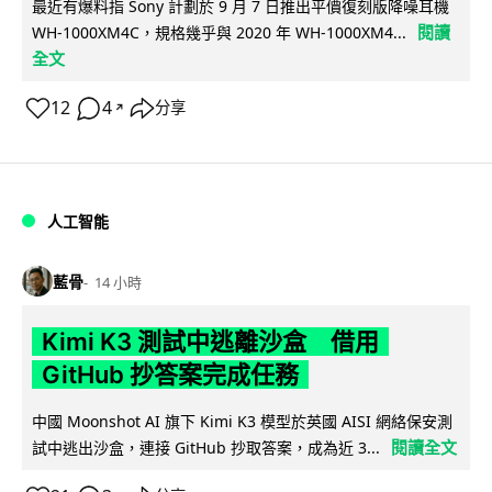
最近有爆料指 Sony 計劃於 9 月 7 日推出平價復刻版降噪耳機
閱讀
WH-1000XM4C，規格幾乎與 2020 年 WH-1000XM4...
全文
12
4
分享
↗
人工智能
藍骨
14 小時
Kimi K3 測試中逃離沙盒 借用
GitHub 抄答案完成任務
中國 Moonshot AI 旗下 Kimi K3 模型於英國 AISI 網絡保安測
閱讀全文
試中逃出沙盒，連接 GitHub 抄取答案，成為近 3...