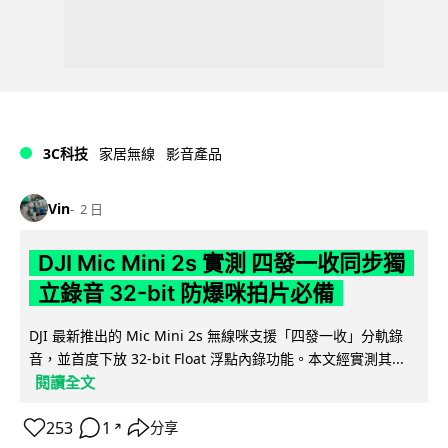
3C科技
家居無線
影音產品
Vin
2 日
DJI Mic Mini 2s 實測 四發一收同步獨
立錄音 32-bit 防爆咪拍片必備
DJI 最新推出的 Mic Mini 2s 無線咪支援「四發一收」分軌錄
音，並首度下放 32-bit Float 浮點內錄功能。本文經實測其...
閱讀全文
253
1
分享
↗