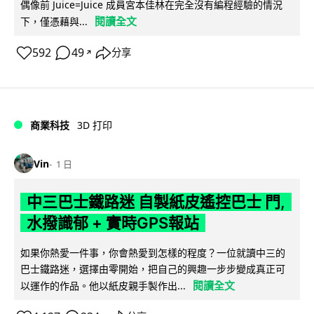
偶像前 Juice=Juice 成員宮本佳林在完全沒有編程經驗的情況
閱讀全文
下，僅憑藉與...
592
49
分享
↗
商業科技
3D 打印
Vin
1 日
中三巴士鐵路迷 自製紙皮遙控巴士 門,
水撥識郁 + 實時GPS報站
如果你熱愛一件事，你會熱愛到怎樣的程度？一位就讀中三的
巴士鐵路迷，選擇由零開始，把自己的興趣一步步變成真正可
閱讀全文
以運作的作品。他以紙皮親手製作出...