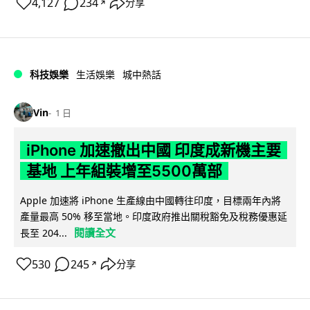
4,127
234
分享
↗
科技娛樂
生活娛樂
城中熱話
Vin
1 日
iPhone 加速撤出中國 印度成新機主要
基地 上年組裝增至5500萬部
Apple 加速將 iPhone 生產線由中國轉往印度，目標兩年內將
產量最高 50% 移至當地。印度政府推出關稅豁免及稅務優惠延
閱讀全文
長至 204...
530
245
分享
↗