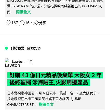
Microsoft 被發現靜靜刪除官方網站上，對遊戲玩家要為電腦配
置 32GB RAM 的建議。分析指微軟同時新推出的 8GB RAM 入
閱讀全文
門...
167
16
分享
↗
科技娛樂
影視娛樂
Lawton
1 日
訂購 43 億日元精品後棄單 大阪女 2 年
後終被捕 涉海賊王,火影周邊產品
日本警視廳神田署 8 月 6 日公布，拘捕一名 32 歲大阪女子，
指她涉嫌在出版巨頭集英社旗下官方網店「JUMP
閱讀全文
CHARACTERS ST...