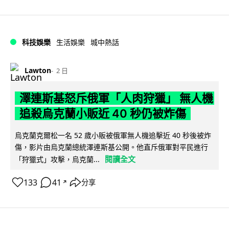
科技娛樂
生活娛樂
城中熱話
Lawton
2 日
澤連斯基怒斥俄軍「人肉狩獵」 無人機
追殺烏克蘭小販近 40 秒仍被炸傷
烏克蘭克爾松一名 52 歲小販被俄軍無人機追擊近 40 秒後被炸
傷，影片由烏克蘭總統澤連斯基公開。他直斥俄軍對平民進行
閱讀全文
「狩獵式」攻擊，烏克蘭...
133
41
分享
↗