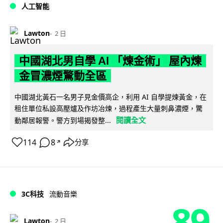
人工智能
Lawton
2 日
中國湖北男自學 AI 「煉金術」 屋內煉
金冒濃煙驚動全區
中國湖北黃石一名男子見金價高企，利用 AI 自學提煉黃金，在
租住單位私設高壓爐及作坊冶煉，過程產生大量刺鼻濃煙，驚
閱讀全文
動鄰居報警。警方到場揭發整...
114
8
分享
↗
3C科技
流動音樂
89
Lawton
2 日