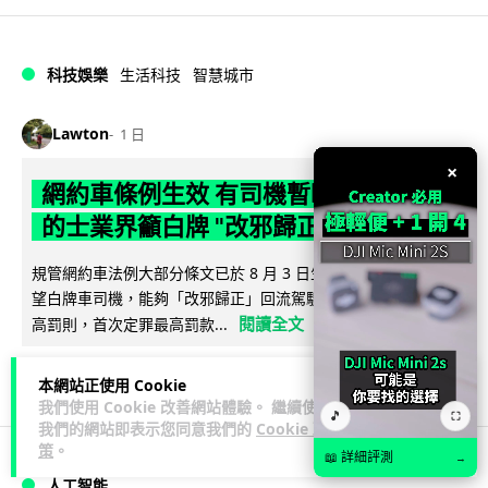
科技娛樂
生活科技
智慧城市
Lawton
1 日
×
網約車條例生效 有司機暫時停工避風頭
的士業界籲白牌 "改邪歸正"
規管網約車法例大部分條文已於 8 月 3 日生效，的士業界就期
望白牌車司機，能夠「改邪歸正」回流駕駛的士。新例大幅提
閱讀全文
高罰則，首次定罪最高罰款...
205
146
分享
↗
本網站正使用 Cookie
我們使用 Cookie 改善網站體驗。 繼續使用
🎵
⛶
我們的網站即表示您同意我們的
Cookie 政
策
。
📖 詳細評測
→
人工智能