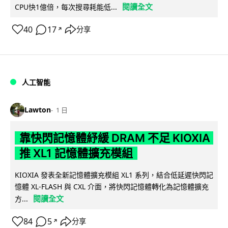
閱讀全文
CPU快1億倍，每次搜尋耗能低...
40
17
分享
↗
人工智能
Lawton
1 日
靠快閃記憶體紓緩 DRAM 不足 KIOXIA
推 XL1 記憶體擴充模組
KIOXIA 發表全新記憶體擴充模組 XL1 系列，結合低延遲快閃記
憶體 XL-FLASH 與 CXL 介面，將快閃記憶體轉化為記憶體擴充
閱讀全文
方...
84
5
分享
↗