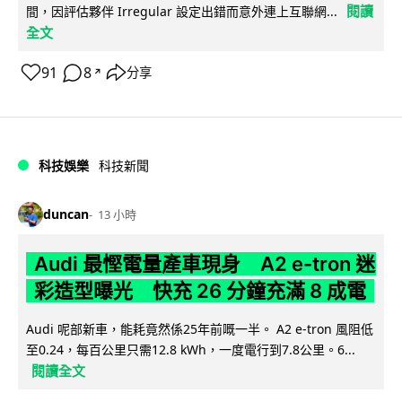
閱讀
間，因評估夥伴 Irregular 設定出錯而意外連上互聯網...
全文
91
8
分享
↗
科技娛樂
科技新聞
duncan
13 小時
Audi 最慳電量產車現身 A2 e-tron 迷
彩造型曝光 快充 26 分鐘充滿 8 成電
Audi 呢部新車，能耗竟然係25年前嘅一半。 A2 e-tron 風阻低
至0.24，每百公里只需12.8 kWh，一度電行到7.8公里。6...
閱讀全文