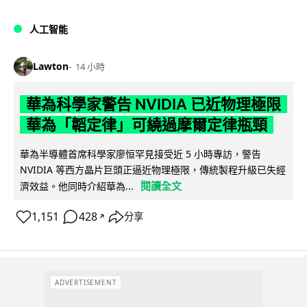
人工智能
Lawton
14 小時
華為科學家警告 NVIDIA 已近物理極限
華為「韜定律」可繞過摩爾定律瓶頸
華為半導體首席科學家廖恒罕見接受近 5 小時專訪，警告
NVIDIA 等西方晶片巨頭正逼近物理極限，傳統製程升級已失經
閱讀全文
濟效益。他同時介紹華為...
1,151
428
分享
↗
ADVERTISEMENT