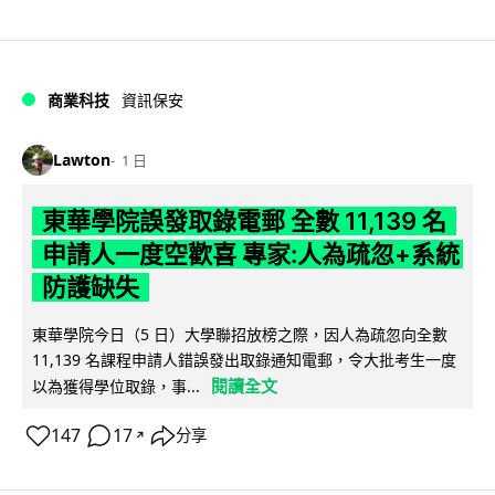
商業科技
資訊保安
Lawton
1 日
東華學院誤發取錄電郵 全數 11,139 名
申請人一度空歡喜 專家:人為疏忽+系統
防護缺失
東華學院今日（5 日）大學聯招放榜之際，因人為疏忽向全數
11,139 名課程申請人錯誤發出取錄通知電郵，令大批考生一度
閱讀全文
以為獲得學位取錄，事...
147
17
分享
↗