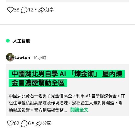
38
12
分享
↗
人工智能
Lawton
10 小時
中國湖北男自學 AI 「煉金術」 屋內煉
金冒濃煙驚動全區
中國湖北黃石一名男子見金價高企，利用 AI 自學提煉黃金，在
租住單位私設高壓爐及作坊冶煉，過程產生大量刺鼻濃煙，驚
閱讀全文
動鄰居報警。警方到場揭發整...
62
6
分享
↗