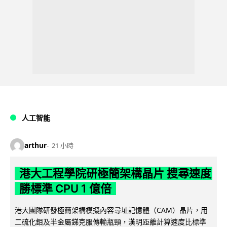
人工智能
arthur
21 小時
港大工程學院研極簡架構晶片 搜尋速度
勝標準 CPU 1 億倍
港大團隊研發極簡架構模擬內容尋址記憶體（CAM）晶片，用
二硫化鉬及半金屬銻克服傳輸瓶頸，漢明距離計算速度比標準