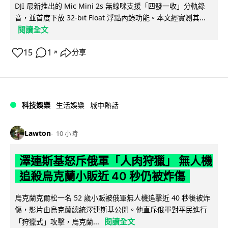
DJI 最新推出的 Mic Mini 2s 無線咪支援「四發一收」分軌錄
音，並首度下放 32-bit Float 浮點內錄功能。本文經實測其...
閱讀全文
15
1
分享
↗
科技娛樂
生活娛樂
城中熱話
Lawton
10 小時
澤連斯基怒斥俄軍「人肉狩獵」 無人機
追殺烏克蘭小販近 40 秒仍被炸傷
烏克蘭克爾松一名 52 歲小販被俄軍無人機追擊近 40 秒後被炸
傷，影片由烏克蘭總統澤連斯基公開。他直斥俄軍對平民進行
閱讀全文
「狩獵式」攻擊，烏克蘭...