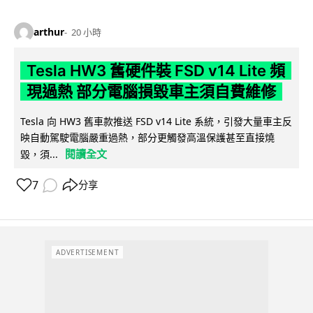
arthur
20 小時
Tesla HW3 舊硬件裝 FSD v14 Lite 頻
現過熱 部分電腦損毀車主須自費維修
Tesla 向 HW3 舊車款推送 FSD v14 Lite 系統，引發大量車主反
映自動駕駛電腦嚴重過熱，部分更觸發高溫保護甚至直接燒
閱讀全文
毀，須...
7
分享
ADVERTISEMENT