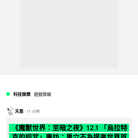
科技娛樂
遊戲情報
天恩
11 小時
《魔獸世界：至暗之夜》12.1 「烏拉特
克的詛咒」專訪：巢穴不為提高世界首