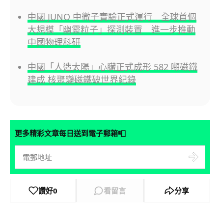
中國 JUNO 中微子實驗正式運行 全球首個
大規模「幽靈粒子」探測裝置 進一步推動
中國物理科研
中國「人造太陽」心臟正式成形 582 噸磁鐵
建成 核聚變磁鐵破世界紀錄
📮
更多精彩文章每日送到電子郵箱
讚好
0
看留言
分享