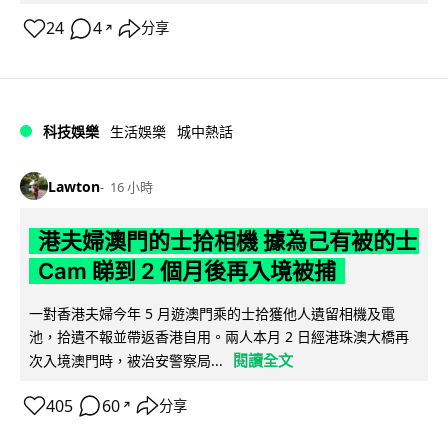
24
4
分享
↗
科技娛樂
生活娛樂
城中熱話
Lawton
16 小時
港夫婦澳門的士拾相機 據為己有被的士
Cam 睇到 2 個月後再入境被捕
一對香港夫婦今年 5 月遊澳門乘的士拾獲他人遺留相機及電
池，拾遺不報並帶返香港自用。兩人本月 2 日經港珠澳大橋再
閱讀全文
次入境澳門時，被治安警察局...
405
60
分享
↗