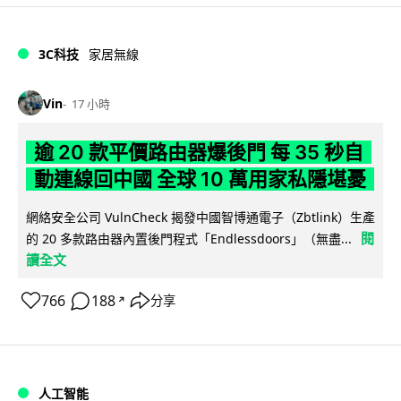
3C科技
家居無線
Vin
17 小時
逾 20 款平價路由器爆後門 每 35 秒自
動連線回中國 全球 10 萬用家私隱堪憂
網絡安全公司 VulnCheck 揭發中國智博通電子（Zbtlink）生產
閱
的 20 多款路由器內置後門程式「Endlessdoors」（無盡...
讀全文
766
188
分享
↗
人工智能