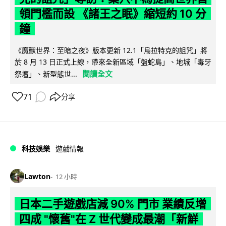
領門檻而設 《諸王之眠》縮短約 10 分
鐘
《魔獸世界：至暗之夜》版本更新 12.1「烏拉特克的詛咒」將
於 8 月 13 日正式上線，帶來全新區域「盤蛇島」、地城「毒牙
閱讀全文
祭壇」、新型態世...
71
分享
科技娛樂
遊戲情報
Lawton
12 小時
日本二手遊戲店減 90% 門市 業績反增
四成 "懷舊"在 Z 世代變成最潮「新鮮