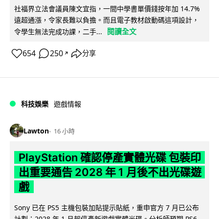
社福界立法會議員陳文宜指，一間中學書單價錢按年加 14.7%
遠超通漲，令家長難以負擔。而且電子教材啟動碼這項設計，
閱讀全文
令學生無法完成功課，二手...
654
250
分享
↗
科技娛樂
遊戲情報
Lawton
16 小時
PlayStation 確認停產實體光碟 包裝印
出重要通告 2028 年 1 月後不出光碟遊
戲
Sony 已在 PS5 主機包裝加貼提示貼紙，重申官方 7 月已公布
計劃：2028 年 1 月起停產新遊戲實體光碟。分析師預期 PS6