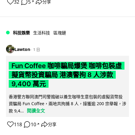
32
5
分享
↗
科技娛樂
生活科技
區塊鏈
Lawton
1 日
Fun Coffee 咖啡騙局爆煲 咖啡包裝虛
擬貨幣投資騙局 港澳警拘 8 人涉款
9,400 萬元
香港警方聯同澳門司警搗破以養生咖啡生意包裝的虛擬貨幣投
資騙局 Fun Coffee，兩地共拘捕 8 人，接獲逾 200 宗舉報，涉
閱讀全文
款 9,4...
118
10
分享
↗