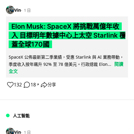
Vin
1 日
Elon Musk: SpaceX 將挑戰萬億年收
入 目標明年數據中心上太空 Starlink 覆
蓋全球170國
SpaceX 公佈最新第二季業績，受惠 Starlink 與 AI 業務帶動，
閱讀
季度收入按年飆升 92% 至 78 億美元。行政總裁 Elon...
全文
132
18
分享
↗
人工智能
Vin
1 日