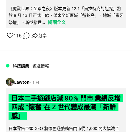
《魔獸世界：至暗之夜》版本更新 12.1「烏拉特克的詛咒」將
於 8 月 13 日正式上線，帶來全新區域「盤蛇島」、地城「毒牙
閱讀全文
祭壇」、新型態世...
116
分享
科技娛樂
遊戲情報
Lawton
1 日
日本二手遊戲店減 90% 門市 業績反增
四成 "懷舊"在 Z 世代變成最潮「新鮮
感」
日本零售巨頭 GEO 將懷舊遊戲銷售門市從 1,000 間大幅減至