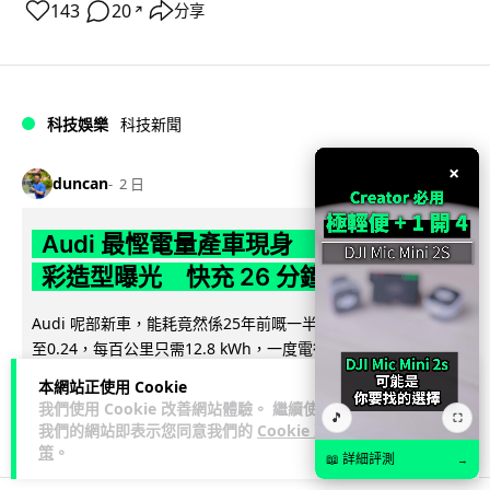
143
20
分享
↗
科技娛樂
科技新聞
×
duncan
2 日
Audi 最慳電量產車現身 A2 e-tron 迷
彩造型曝光 快充 26 分鐘充滿 8 成電
Audi 呢部新車，能耗竟然係25年前嘅一半。 A2 e-tron 風阻低
至0.24，每百公里只需12.8 kWh，一度電行到7.8公里。6...
閱讀全文
本網站正使用 Cookie
我們使用 Cookie 改善網站體驗。 繼續使用
🎵
⛶
7
1
分享
↗
我們的網站即表示您同意我們的
Cookie 政
策
。
📖 詳細評測
→