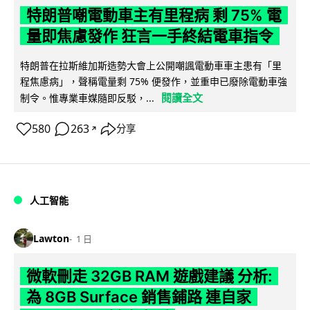
特朗普嘲電動車主有里程病 剩 75% 電
量即焦慮發作 狂言一手終結電車指令
特朗普在拉斯維加斯造勢大會上公開嘲諷電動車車主患有「里
程焦慮病」，聲稱電量剩 75% 便發作，並重申已廢除電動車強
閱讀全文
制令。惟專業車媒隨即反駁，...
580
263
分享
↗
人工智能
Lawton
1 日
微軟刪走 32GB RAM 遊戲建議 分析:
為 8GB Surface 銷售鋪路 連自家