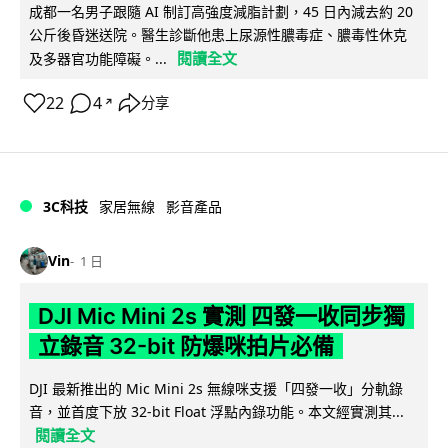
成都一名男子跟隨 AI 制訂高強度減脂計劃，45 日內減去約 20
公斤後昏迷送院。醫生診斷他患上尿源性膿毒症、膿毒性休克
閱讀全文
及多器官功能障礙。...
22
4
分享
↗
3C科技
家居無線
影音產品
Vin
1 日
DJI Mic Mini 2s 實測 四發一收同步獨
立錄音 32-bit 防爆咪拍片必備
DJI 最新推出的 Mic Mini 2s 無線咪支援「四發一收」分軌錄
音，並首度下放 32-bit Float 浮點內錄功能。本文經實測其...
閱讀全文