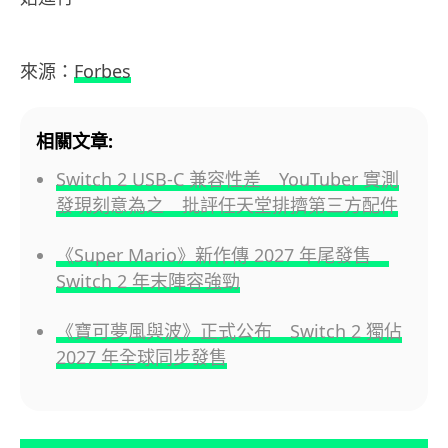
來源：
Forbes
相關文章:
Switch 2 USB-C 兼容性差 YouTuber 實測
發現刻意為之 批評任天堂排擠第三方配件
《Super Mario》新作傳 2027 年尾發售
Switch 2 年末陣容強勁
《寶可夢風與波》正式公布 Switch 2 獨佔
2027 年全球同步發售