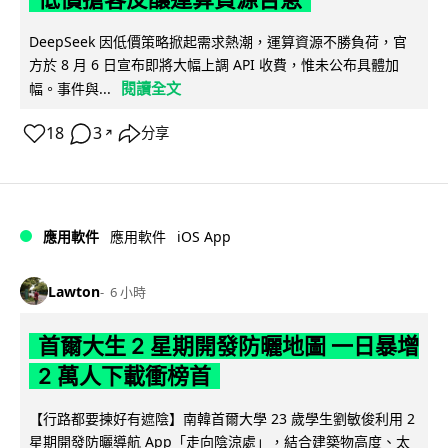
DeepSeek 因低價策略掀起需求熱潮，運算資源不勝負荷，官
方於 8 月 6 日宣布即將大幅上調 API 收費，惟未公布具體加
閱讀全文
幅。事件與...
18
3
分享
↗
iOS App
應用軟件
應用軟件
Lawton
6 小時
首爾大生 2 星期開發防曬地圖 一日暴增
2 萬人下載衝榜首
【行路都要揀好有遮陰】南韓首爾大學 23 歲學生劉敏俊利用 2
星期開發防曬導航 App「走向陰涼處」，結合建築物高度、太