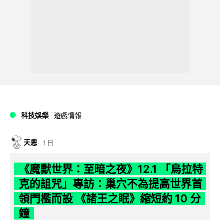
科技娛樂
遊戲情報
天恩
1 日
《魔獸世界：至暗之夜》12.1 「烏拉特
克的詛咒」專訪：巢穴不為提高世界首
領門檻而設 《諸王之眠》縮短約 10 分
鐘