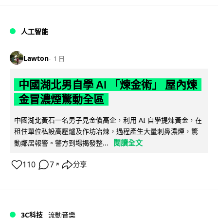
人工智能
Lawton
1 日
中國湖北男自學 AI 「煉金術」 屋內煉
金冒濃煙驚動全區
中國湖北黃石一名男子見金價高企，利用 AI 自學提煉黃金，在
租住單位私設高壓爐及作坊冶煉，過程產生大量刺鼻濃煙，驚
閱讀全文
動鄰居報警。警方到場揭發整...
110
7
分享
↗
3C科技
流動音樂