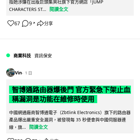
指她涉嫌在出版巨頭集英社旗下官方網店「JUMP
閱讀全文
CHARACTERS ST...
67
9
分享
↗
商業科技
資訊保安
Vin
1 日
智博通路由器爆後門 官方緊急下架止血
稱漏洞是功能在維修時使用
中國網通廠商智博通電子（Zbtlink Electronics）旗下的路由器
產品爆出嚴重安全漏洞，被發現每 35 秒便會與中國伺服器連
閱讀全文
線，旗...