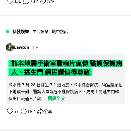
330
73
分享
↗
科技娛樂
生活娛樂
城中熱話
Lawton
1 日
熊本地震手術室驚魂片瘋傳 醫護保護病
人、逃生門 網民讚值得尊敬
熊本縣 7 月 28 日發生 7.1 級地震，熊本綜合醫院手術室鏡頭拍
下地震一刻，醫護人員臨危不亂保護病人，更馬上開逃生門確
閱讀全文
保出口流通。片段...
67
18
分享
↗