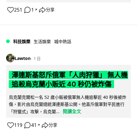
251
1
分享
↗
科技娛樂
生活娛樂
城中熱話
Lawton
1 日
澤連斯基怒斥俄軍「人肉狩獵」 無人機
追殺烏克蘭小販近 40 秒仍被炸傷
烏克蘭克爾松一名 52 歲小販被俄軍無人機追擊近 40 秒後被炸
傷，影片由烏克蘭總統澤連斯基公開。他直斥俄軍對平民進行
閱讀全文
「狩獵式」攻擊，烏克蘭...
119
41
分享
↗