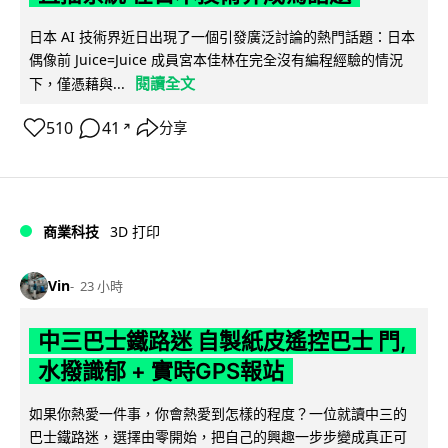
日本 AI 技術界近日出現了一個引發廣泛討論的熱門話題：日本
偶像前 Juice=Juice 成員宮本佳林在完全沒有編程經驗的情況
閱讀全文
下，僅憑藉與...
510
41
分享
↗
商業科技
3D 打印
Vin
23 小時
中三巴士鐵路迷 自製紙皮遙控巴士 門,
水撥識郁 + 實時GPS報站
如果你熱愛一件事，你會熱愛到怎樣的程度？一位就讀中三的
巴士鐵路迷，選擇由零開始，把自己的興趣一步步變成真正可