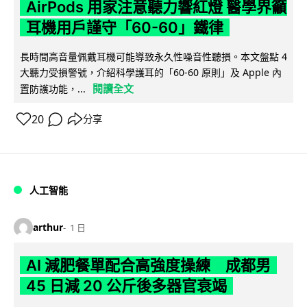
AirPods 用家注意聽力響紅燈 醫學界籲
耳機用戶謹守「60-60」鐵律
長時間高音量佩戴耳機可能導致永久性噪音性聽損。本文盤點 4
大聽力受損警號，介紹科學護耳的「60-60 原則」及 Apple 內
閱讀全文
置防護功能，...
20
分享
人工智能
arthur
1 日
AI 減肥餐單配合高強度操練 成都男
45 日減 20 公斤後多器官衰竭