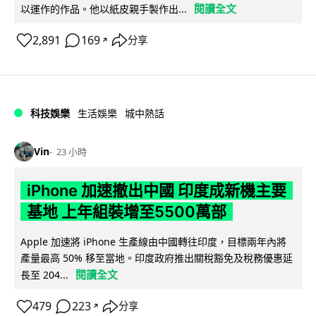
閱讀全文
以運作的作品。他以紙皮親手製作出...
2,891
169
分享
↗
科技娛樂
生活娛樂
城中熱話
Vin
23 小時
iPhone 加速撤出中國 印度成新機主要
基地 上年組裝增至5500萬部
Apple 加速將 iPhone 生產線由中國轉往印度，目標兩年內將
產量最高 50% 移至當地。印度政府推出關稅豁免及稅務優惠延
閱讀全文
長至 204...
479
223
分享
↗