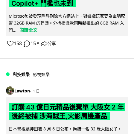
Copilot+ 門檻也未到
Microsoft 被發現靜靜刪除官方網站上，對遊戲玩家要為電腦配
置 32GB RAM 的建議。分析指微軟同時新推出的 8GB RAM 入
閱讀全文
門...
158
15
分享
↗
科技娛樂
影視娛樂
Lawton
1 日
訂購 43 億日元精品後棄單 大阪女 2 年
後終被捕 涉海賊王,火影周邊產品
日本警視廳神田署 8 月 6 日公布，拘捕一名 32 歲大阪女子，