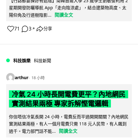
【行路都要揀好有遮陰】南韓首爾大學 23 歲學生劉敏俊利用 2
星期開發防曬導航 App「走向陰涼處」，結合建築物高度、太
閱讀全文
陽仰角及行道樹陰影...
71
3
分享
↗
科技娛樂
科技新聞
arthur
18 小時
冷氣 24 小時長開電費更平？內地網民
實測結果兩極 專家拆解慳電邏輯
你信唔信冷氣長開 24 小時，電費反而平過開開關關？內地網民
實測結果兩極，有人一個月電費只需 118 元人民幣，有人飆到
閱讀全文
過千。電力部門話不能...