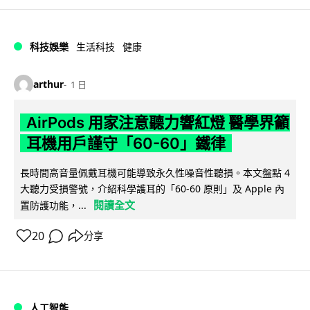
科技娛樂
生活科技
健康
arthur
1 日
AirPods 用家注意聽力響紅燈 醫學界籲
耳機用戶謹守「60-60」鐵律
長時間高音量佩戴耳機可能導致永久性噪音性聽損。本文盤點 4
大聽力受損警號，介紹科學護耳的「60-60 原則」及 Apple 內
閱讀全文
置防護功能，...
20
分享
人工智能