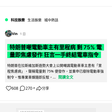
科技娛樂
生活娛樂
城中熱話
Vin
1 日
特朗普嘲電動車主有里程病 剩 75% 電
量即焦慮發作 狂言一手終結電車指令
特朗普在拉斯維加斯造勢大會上公開嘲諷電動車車主患有「里
程焦慮病」，聲稱電量剩 75% 便發作，並重申已廢除電動車強
閱讀全文
制令。惟專業車媒隨即反駁，...
608
270
分享
↗