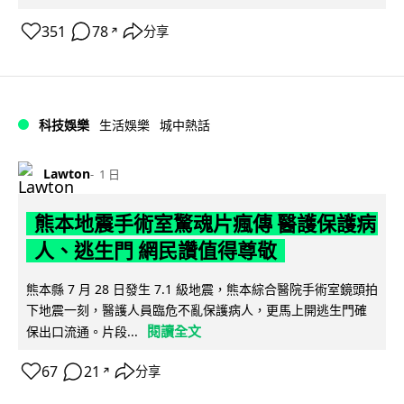
351
78
分享
↗
科技娛樂
生活娛樂
城中熱話
Lawton
1 日
熊本地震手術室驚魂片瘋傳 醫護保護病
人、逃生門 網民讚值得尊敬
熊本縣 7 月 28 日發生 7.1 級地震，熊本綜合醫院手術室鏡頭拍
下地震一刻，醫護人員臨危不亂保護病人，更馬上開逃生門確
閱讀全文
保出口流通。片段...
67
21
分享
↗