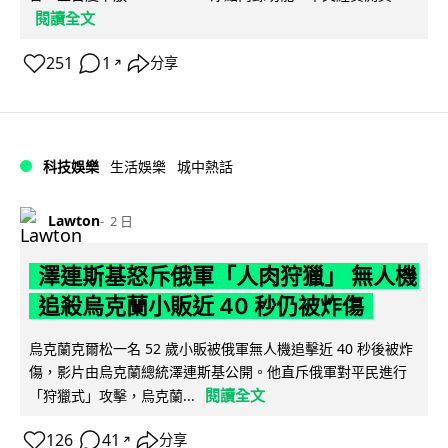
閱讀全文
251
1
分享
↗
科技娛樂
生活娛樂
城中熱話
Lawton
2 日
澤連斯基怒斥俄軍「人肉狩獵」 無人機
追殺烏克蘭小販近 40 秒仍被炸傷
烏克蘭克爾松一名 52 歲小販被俄軍無人機追擊近 40 秒後被炸
傷，影片由烏克蘭總統澤連斯基公開。他直斥俄軍對平民進行
閱讀全文
「狩獵式」攻擊，烏克蘭...
126
41
分享
↗