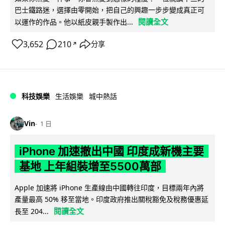
巴士鐵路迷，選擇由零開始，把自己的興趣一步步變成真正可
閱讀全文
以運作的作品。他以紙皮親手製作出...
3,652
210
分享
↗
科技娛樂
生活娛樂
城中熱話
Vin
1 日
iPhone 加速撤出中國 印度成新機主要
基地 上年組裝增至5500萬部
Apple 加速將 iPhone 生產線由中國轉往印度，目標兩年內將
產量最高 50% 移至當地。印度政府推出關稅豁免及稅務優惠延
閱讀全文
長至 204...