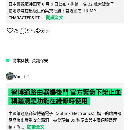
日本警視廳神田署 8 月 6 日公布，拘捕一名 32 歲大阪女子，
指她涉嫌在出版巨頭集英社旗下官方網店「JUMP
閱讀全文
CHARACTERS ST...
75
9
分享
↗
商業科技
資訊保安
Vin
1 日
智博通路由器爆後門 官方緊急下架止血
稱漏洞是功能在維修時使用
中國網通廠商智博通電子（Zbtlink Electronics）旗下的路由器
產品爆出嚴重安全漏洞，被發現每 35 秒便會與中國伺服器連
閱讀全文
線，旗...