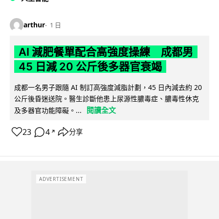
arthur
1 日
AI 減肥餐單配合高強度操練 成都男
45 日減 20 公斤後多器官衰竭
成都一名男子跟隨 AI 制訂高強度減脂計劃，45 日內減去約 20
公斤後昏迷送院。醫生診斷他患上尿源性膿毒症、膿毒性休克
閱讀全文
及多器官功能障礙。...
23
4
分享
↗
ADVERTISEMENT