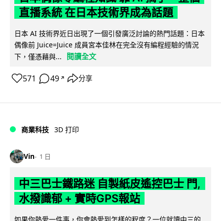
直播系統 在日本技術界成為話題
日本 AI 技術界近日出現了一個引發廣泛討論的熱門話題：日本
偶像前 Juice=Juice 成員宮本佳林在完全沒有編程經驗的情況
閱讀全文
下，僅憑藉與...
571
49
分享
↗
商業科技
3D 打印
Vin
1 日
中三巴士鐵路迷 自製紙皮遙控巴士 門,
水撥識郁 + 實時GPS報站
如果你熱愛一件事，你會熱愛到怎樣的程度？一位就讀中三的