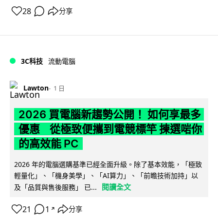
28
分享
3C科技
流動電腦
Lawton
1 日
2026 買電腦新趨勢公開！ 如何享最多
優惠 從極致便攜到電競標竿 揀選啱你
的高效能 PC
2026 年的電腦選購基準已經全面升級。除了基本效能，「極致
輕量化」、「機身美學」、「AI算力」、「前瞻技術加持」以
閱讀全文
及「品質與售後服務」 已...
21
1
分享
↗