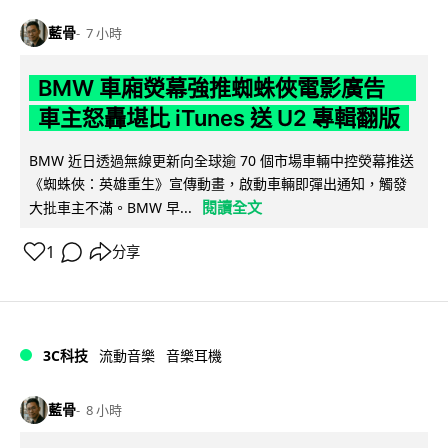
藍骨
7 小時
BMW 車廂熒幕強推蜘蛛俠電影廣告
車主怒轟堪比 iTunes 送 U2 專輯翻版
BMW 近日透過無線更新向全球逾 70 個市場車輛中控熒幕推送
《蜘蛛俠：英雄重生》宣傳動畫，啟動車輛即彈出通知，觸發
閱讀全文
大批車主不滿。BMW 早...
1
分享
3C科技
流動音樂
音樂耳機
藍骨
8 小時