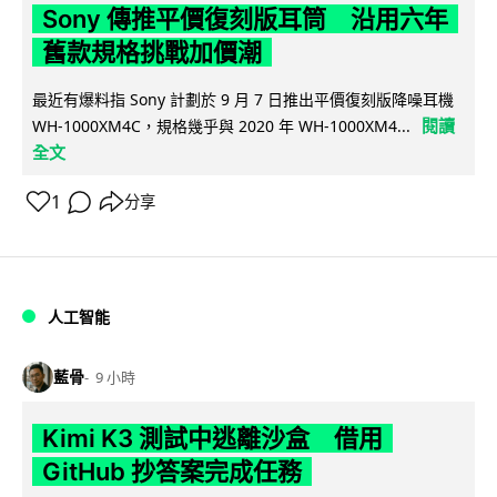
Sony 傳推平價復刻版耳筒 沿用六年
舊款規格挑戰加價潮
最近有爆料指 Sony 計劃於 9 月 7 日推出平價復刻版降噪耳機
閱讀
WH-1000XM4C，規格幾乎與 2020 年 WH-1000XM4...
全文
1
分享
人工智能
藍骨
9 小時
Kimi K3 測試中逃離沙盒 借用
GitHub 抄答案完成任務