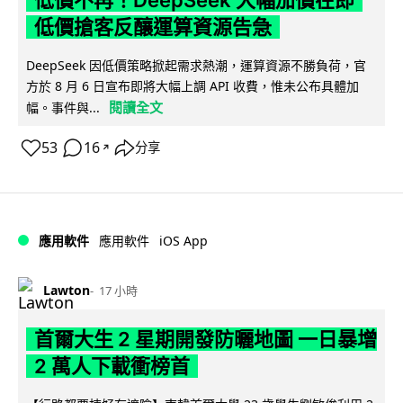
低價不再！DeepSeek 大幅加價在即
低價搶客反釀運算資源告急
DeepSeek 因低價策略掀起需求熱潮，運算資源不勝負荷，官
方於 8 月 6 日宣布即將大幅上調 API 收費，惟未公布具體加
閱讀全文
幅。事件與...
53
16
分享
↗
iOS App
應用軟件
應用軟件
Lawton
17 小時
首爾大生 2 星期開發防曬地圖 一日暴增
2 萬人下載衝榜首