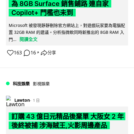
為 8GB Surface 銷售鋪路 連自家
Copilot+ 門檻也未到
Microsoft 被發現靜靜刪除官方網站上，對遊戲玩家要為電腦配
置 32GB RAM 的建議。分析指微軟同時新推出的 8GB RAM 入
閱讀全文
門...
163
16
分享
↗
科技娛樂
影視娛樂
Lawton
1 日
訂購 43 億日元精品後棄單 大阪女 2 年
後終被捕 涉海賊王,火影周邊產品