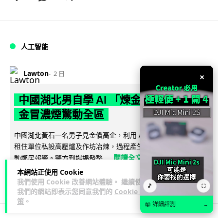
人工智能
Lawton
2 日
×
中國湖北男自學 AI 「煉金術」 屋內煉
金冒濃煙驚動全區
中國湖北黃石一名男子見金價高企，利用 AI 自學提煉黃金，在
租住單位私設高壓爐及作坊冶煉，過程產生大量刺鼻濃煙，驚
閱讀全文
動鄰居報警。警方到場揭發整...
本網站正使用 Cookie
113
8
分享
↗
我們使用 Cookie 改善網站體驗。 繼續使用
🎵
⛶
我們的網站即表示您同意我們的
Cookie 政
策
。
📖 詳細評測
→