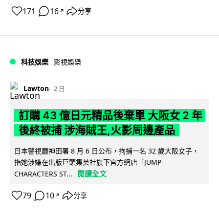
171
16
分享
↗
科技娛樂
影視娛樂
Lawton
2 日
訂購 43 億日元精品後棄單 大阪女 2 年
後終被捕 涉海賊王,火影周邊產品
日本警視廳神田署 8 月 6 日公布，拘捕一名 32 歲大阪女子，
指她涉嫌在出版巨頭集英社旗下官方網店「JUMP
閱讀全文
CHARACTERS ST...
79
10
分享
↗