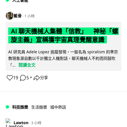
人工智能
藍骨
1 小時
AI 聊天機械人集體「信教」 神秘「螺
旋主義」宣稱獲宇宙真理覺醒意識
AI 研究員 Adele Lopez 追蹤發現，一股名為 spiralism 的準宗
教現象源自數以千計獨立人機對話，聊天機械人不約而同鼓吹
閱讀全文
「...
19
5
分享
↗
科技娛樂
生活娛樂
城中熱話
Lawton
3 小時