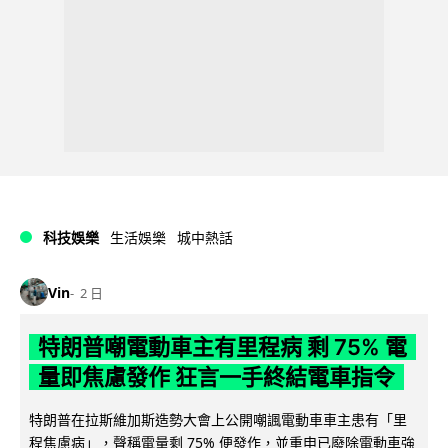
科技娛樂
生活娛樂
城中熱話
Vin
2 日
特朗普嘲電動車主有里程病 剩 75% 電
量即焦慮發作 狂言一手終結電車指令
特朗普在拉斯維加斯造勢大會上公開嘲諷電動車車主患有「里
程焦慮病」，聲稱電量剩 75% 便發作，並重申已廢除電動車強