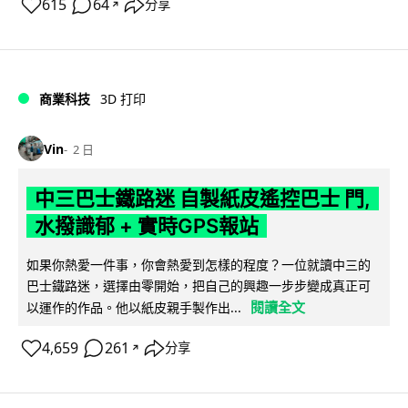
615
64
分享
↗
商業科技
3D 打印
Vin
2 日
中三巴士鐵路迷 自製紙皮遙控巴士 門,
水撥識郁 + 實時GPS報站
如果你熱愛一件事，你會熱愛到怎樣的程度？一位就讀中三的
巴士鐵路迷，選擇由零開始，把自己的興趣一步步變成真正可
閱讀全文
以運作的作品。他以紙皮親手製作出...
4,659
261
分享
↗