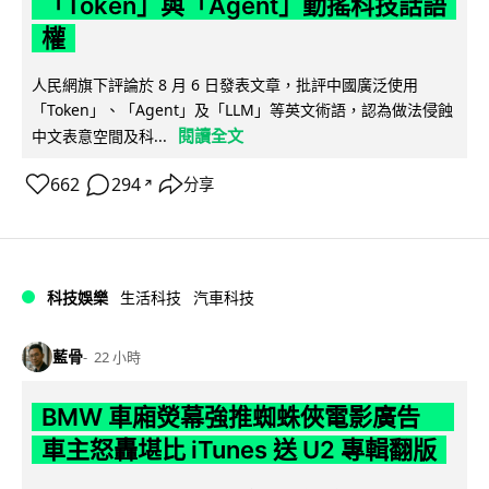
「Token」與「Agent」動搖科技話語
權
人民網旗下評論於 8 月 6 日發表文章，批評中國廣泛使用
「Token」、「Agent」及「LLM」等英文術語，認為做法侵蝕
閱讀全文
中文表意空間及科...
662
294
分享
↗
科技娛樂
生活科技
汽車科技
藍骨
22 小時
BMW 車廂熒幕強推蜘蛛俠電影廣告
車主怒轟堪比 iTunes 送 U2 專輯翻版