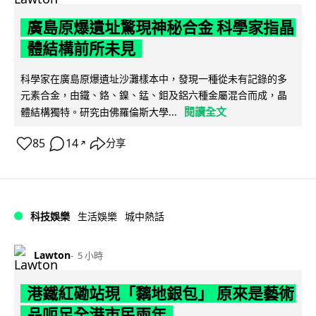
廣島原爆遺址驚現神秘合金 科學家指晶
體結構前所未見
科學家在廣島原爆遺址沙灘樣本中，發現一種從未有記錄的多
元素合金，由鐵、鉻、鎳、錳、鉬及鋁六種金屬混合而成，晶
閱讀全文
體結構獨特。研究由佛羅倫斯大學...
85
14
分享
↗
科技娛樂
生活娛樂
城中熱話
Lawton
5 小時
港鐵紅磡站現「黐地銀包」 原來是藝術
品呃足全港市民兩年