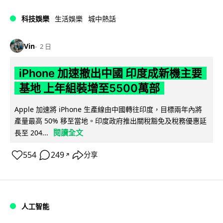
科技娛樂
生活娛樂
城中熱話
Vin
2 日
iPhone 加速撤出中國 印度成新機主要
基地 上年組裝增至5500萬部
Apple 加速將 iPhone 生產線由中國轉往印度，目標兩年內將
產量最高 50% 移至當地。印度政府推出關稅豁免及稅務優惠延
閱讀全文
長至 204...
554
249
分享
↗
人工智能