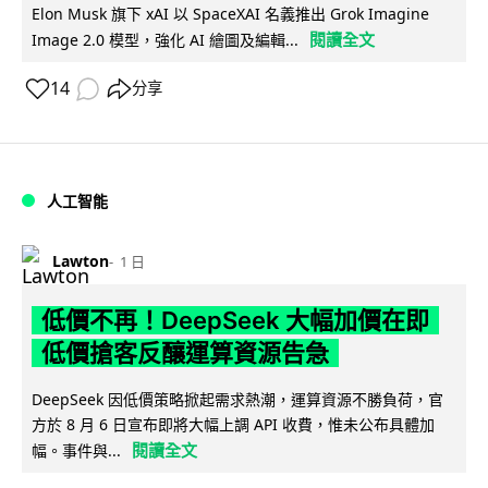
Elon Musk 旗下 xAI 以 SpaceXAI 名義推出 Grok Imagine
閱讀全文
Image 2.0 模型，強化 AI 繪圖及編輯...
14
分享
人工智能
Lawton
1 日
低價不再！DeepSeek 大幅加價在即
低價搶客反釀運算資源告急
DeepSeek 因低價策略掀起需求熱潮，運算資源不勝負荷，官
方於 8 月 6 日宣布即將大幅上調 API 收費，惟未公布具體加
閱讀全文
幅。事件與...