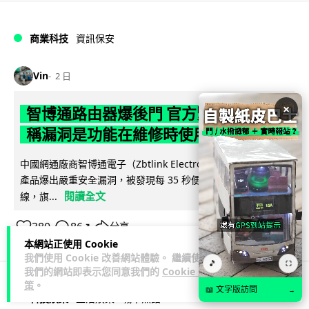
商業科技
資訊保安
Vin
2 日
×
智博通路由器爆後門 官方緊急下架止血
稱漏洞是功能在維修時使用
中國網通廠商智博通電子（Zbtlink Electronics）旗下的路由器
產品爆出嚴重安全漏洞，被發現每 35 秒便會與中國伺服器連
閱讀全文
線，旗...
380
86
分享
↗
本網站正使用 Cookie
我們使用 Cookie 改善網站體驗。 繼續使用
🎵
⛶
我們的網站即表示您同意我們的
Cookie 政
策
。
📖 文字版訪問
→
科技娛樂
生活娛樂
城中熱話