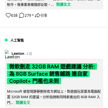
閱讀全文
制令。惟專業車媒隨即反駁，...
638
279
分享
↗
人工智能
Lawton
2 日
微軟刪走 32GB RAM 遊戲建議 分析:
為 8GB Surface 銷售鋪路 連自家
Copilot+ 門檻也未到
Microsoft 被發現靜靜刪除官方網站上，對遊戲玩家要為電腦配
置 32GB RAM 的建議。分析指微軟同時新推出的 8GB RAM 入
閱讀全文
門...