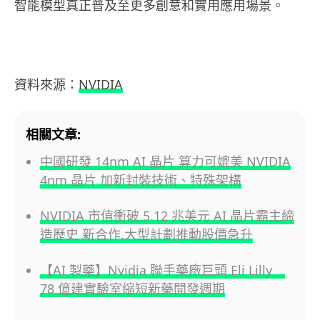
智能模型真正普及至更多創意和實用應用場景。
資料來源：
NVIDIA
相關文章:
中國研發 14nm AI 晶片 算力可媲美 NVIDIA
4nm 晶片 加新封裝技術、特殊架構
NVIDIA 市值衝破 5.12 兆美元 AI 晶片霸主締
造歷史 新合作,大型計劃推動股價急升
【AI 製藥】Nvidia 聯手藥廠巨頭 Eli Lilly
78 億建實驗室縮短新藥開發週期