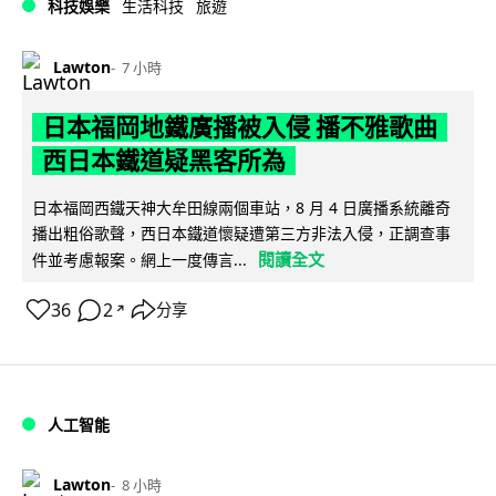
科技娛樂
生活科技
旅遊
Lawton
7 小時
日本福岡地鐵廣播被入侵 播不雅歌曲
西日本鐵道疑黑客所為
日本福岡西鐵天神大牟田線兩個車站，8 月 4 日廣播系統離奇
播出粗俗歌聲，西日本鐵道懷疑遭第三方非法入侵，正調查事
閱讀全文
件並考慮報案。網上一度傳言...
36
2
分享
↗
人工智能
Lawton
8 小時