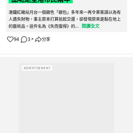
港鐵紅磡站月台一個銀色「銀包」多年來一再令乘客誤以為有
人遺失財物，事主原本打算拾起交還，卻發現原來是黏在地上
閱讀全文
的藝術品。這件名為《失而復得》的...
94
3
分享
↗
ADVERTISEMENT