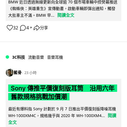
BMW 近日透過無線更新向全球逾 70 個市場車輛中控熒幕推送
《蜘蛛俠：英雄重生》宣傳動畫，啟動車輛即彈出通知，觸發
閱讀全文
大批車主不滿。BMW 早...
32
4
分享
↗
3C科技
流動音樂
音樂耳機
藍骨
23 小時
Sony 傳推平價復刻版耳筒 沿用六年
舊款規格挑戰加價潮
最近有爆料指 Sony 計劃於 9 月 7 日推出平價復刻版降噪耳機
閱讀
WH-1000XM4C，規格幾乎與 2020 年 WH-1000XM4...
全文