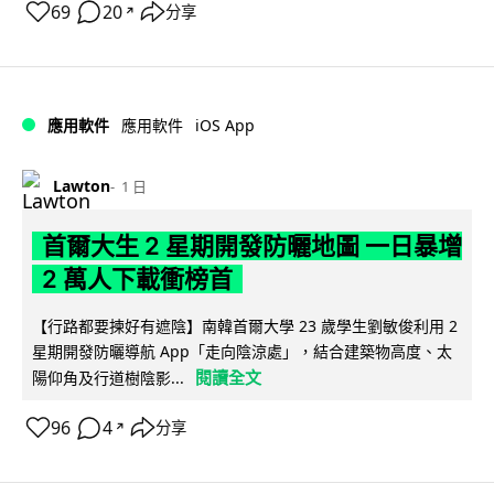
69
20
分享
↗
iOS App
應用軟件
應用軟件
Lawton
1 日
首爾大生 2 星期開發防曬地圖 一日暴增
2 萬人下載衝榜首
【行路都要揀好有遮陰】南韓首爾大學 23 歲學生劉敏俊利用 2
星期開發防曬導航 App「走向陰涼處」，結合建築物高度、太
閱讀全文
陽仰角及行道樹陰影...
96
4
分享
↗