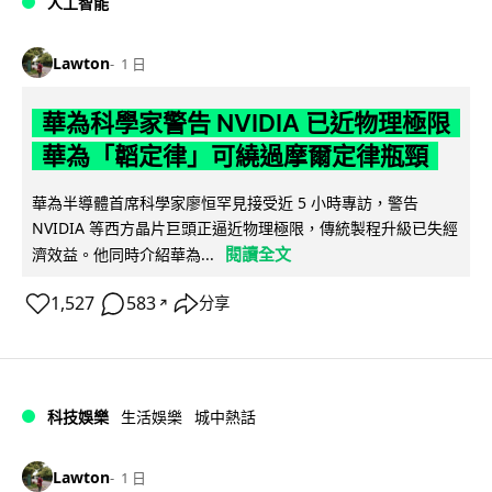
人工智能
Lawton
1 日
華為科學家警告 NVIDIA 已近物理極限
華為「韜定律」可繞過摩爾定律瓶頸
華為半導體首席科學家廖恒罕見接受近 5 小時專訪，警告
NVIDIA 等西方晶片巨頭正逼近物理極限，傳統製程升級已失經
閱讀全文
濟效益。他同時介紹華為...
1,527
583
分享
↗
科技娛樂
生活娛樂
城中熱話
Lawton
1 日