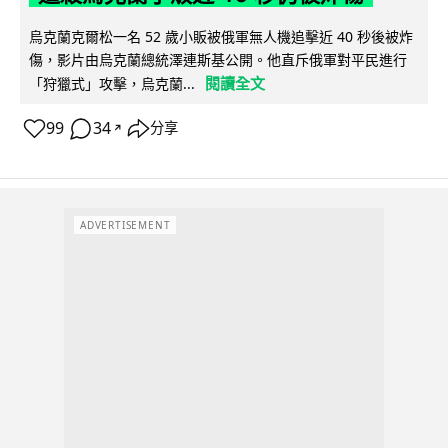
烏克蘭克爾松一名 52 歲小販被俄軍無人機追擊近 40 秒後被炸
傷，影片由烏克蘭總統澤連斯基公開。他直斥俄軍對平民進行
閱讀全文
「狩獵式」攻擊，烏克蘭...
99
34
分享
↗
ADVERTISEMENT