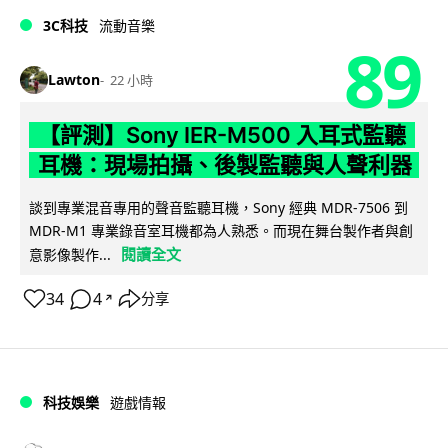
3C科技
流動音樂
89
Lawton
22 小時
【評測】Sony IER-M500 入耳式監聽
耳機：現場拍攝、後製監聽與人聲利器
談到專業混音專用的聲音監聽耳機，Sony 經典 MDR-7506 到
MDR-M1 專業錄音室耳機都為人熟悉。而現在舞台製作者與創
閱讀全文
意影像製作...
34
4
分享
↗
科技娛樂
遊戲情報