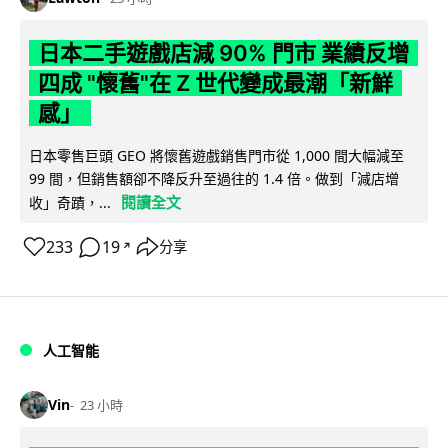
日本二手遊戲店減 90% 門市 業績反增
四成 "懷舊"在 Z 世代變成最潮「新鮮
感」
日本零售巨頭 GEO 將懷舊遊戲銷售門市從 1,000 間大幅減至
99 間，但銷售額卻不降反升至過往的 1.4 倍。做到「減店增
閱讀全文
收」奇蹟，...
233
19
分享
↗
人工智能
Vin
23 小時