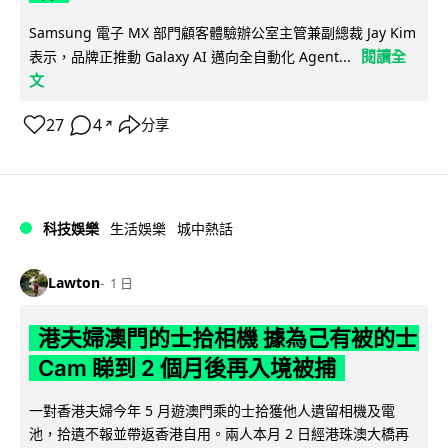
Samsung 電子 MX 部門顧客體驗辦公室主管兼副總裁 Jay Kim
閱讀全
表示，品牌正推動 Galaxy AI 邁向全自動化 Agent...
文
27
4
分享
↗
科技娛樂
生活娛樂
城中熱話
Lawton
1 日
港夫婦澳門的士拾相機 據為己有被的士
Cam 睇到 2 個月後再入境被捕
一對香港夫婦今年 5 月遊澳門乘的士拾獲他人遺留相機及電
池，拾遺不報並帶返香港自用。兩人本月 2 日經港珠澳大橋再