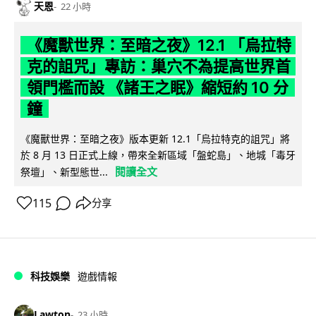
天恩
22 小時
《魔獸世界：至暗之夜》12.1 「烏拉特
克的詛咒」專訪：巢穴不為提高世界首
領門檻而設 《諸王之眠》縮短約 10 分
鐘
《魔獸世界：至暗之夜》版本更新 12.1「烏拉特克的詛咒」將
於 8 月 13 日正式上線，帶來全新區域「盤蛇島」、地城「毒牙
閱讀全文
祭壇」、新型態世...
115
分享
科技娛樂
遊戲情報
Lawton
23 小時