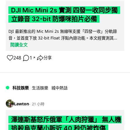
DJI Mic Mini 2s 實測 四發一收同步獨
立錄音 32-bit 防爆咪拍片必備
DJI 最新推出的 Mic Mini 2s 無線咪支援「四發一收」分軌錄
音，並首度下放 32-bit Float 浮點內錄功能。本文經實測其...
閱讀全文
248
1
分享
↗
科技娛樂
生活娛樂
城中熱話
Lawton
21 小時
澤連斯基怒斥俄軍「人肉狩獵」 無人機
追殺烏克蘭小販近 40 秒仍被炸傷