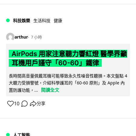
科技娛樂
生活科技
健康
arthur
7 小時
AirPods 用家注意聽力響紅燈 醫學界籲
耳機用戶謹守「60-60」鐵律
長時間高音量佩戴耳機可能導致永久性噪音性聽損。本文盤點 4
大聽力受損警號，介紹科學護耳的「60-60 原則」及 Apple 內
閱讀全文
置防護功能，...
10
分享
人工智能