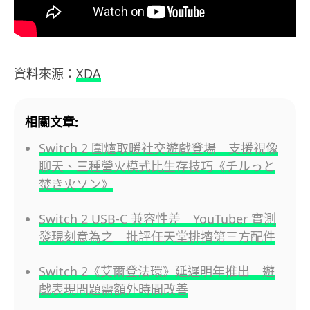
資料來源：
XDA
相關文章:
Switch 2 圍爐取暖社交遊戲登場 支援視像
聊天、三種營火模式比生存技巧《チルっと
焚き火ソン》
Switch 2 USB-C 兼容性差 YouTuber 實測
發現刻意為之 批評任天堂排擠第三方配件
Switch 2《艾爾登法環》延遲明年推出 遊
戲表現問題需額外時間改善