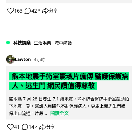
163
42
分享
↗
科技娛樂
生活娛樂
城中熱話
Lawton
4 小時
熊本地震手術室驚魂片瘋傳 醫護保護病
人、逃生門 網民讚值得尊敬
熊本縣 7 月 28 日發生 7.1 級地震，熊本綜合醫院手術室鏡頭拍
下地震一刻，醫護人員臨危不亂保護病人，更馬上開逃生門確
閱讀全文
保出口流通。片段...
41
14
分享
↗