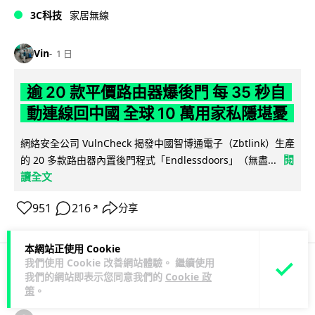
3C科技
家居無線
Vin
1 日
逾 20 款平價路由器爆後門 每 35 秒自
動連線回中國 全球 10 萬用家私隱堪憂
網絡安全公司 VulnCheck 揭發中國智博通電子（Zbtlink）生產
閱
的 20 多款路由器內置後門程式「Endlessdoors」（無盡...
讀全文
951
216
分享
↗
本網站正使用 Cookie
我們使用 Cookie 改善網站體驗。 繼續使用
我們的網站即表示您同意我們的
Cookie 政
人工智能
策
。