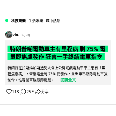
科技娛樂
生活娛樂
城中熱話
Vin
3 小時
特朗普嘲電動車主有里程病 剩 75% 電
量即焦慮發作 狂言一手終結電車指令
特朗普在拉斯維加斯造勢大會上公開嘲諷電動車車主患有「里
程焦慮病」，聲稱電量剩 75% 便發作，並重申已廢除電動車強
閱讀全文
制令。惟專業車媒隨即反駁，...
118
25
分享
↗