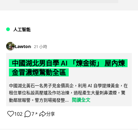
人工智能
Lawton
21 小時
中國湖北男自學 AI 「煉金術」 屋內煉
金冒濃煙驚動全區
中國湖北黃石一名男子見金價高企，利用 AI 自學提煉黃金，在
租住單位私設高壓爐及作坊冶煉，過程產生大量刺鼻濃煙，驚
閱讀全文
動鄰居報警。警方到場揭發整...
102
7
分享
↗