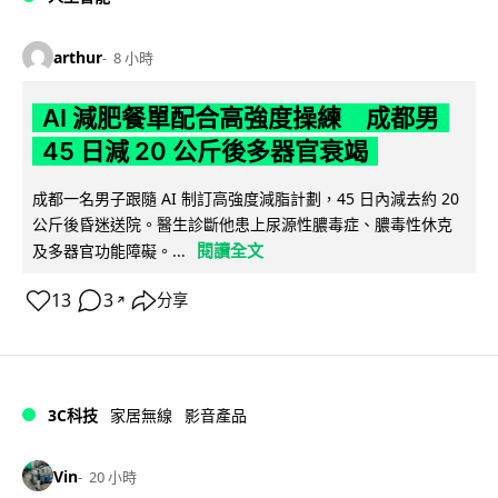
arthur
8 小時
AI 減肥餐單配合高強度操練 成都男
45 日減 20 公斤後多器官衰竭
成都一名男子跟隨 AI 制訂高強度減脂計劃，45 日內減去約 20
公斤後昏迷送院。醫生診斷他患上尿源性膿毒症、膿毒性休克
閱讀全文
及多器官功能障礙。...
13
3
分享
↗
3C科技
家居無線
影音產品
Vin
20 小時