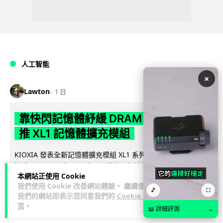
人工智能
×
Lawton
1 日
靠快閃記憶體紓緩 DRAM 不足 KIOXIA
推 XL1 記憶體擴充模組
KIOXIA 發表全新記憶體擴充模組 XL1 系列，結合低延遲快閃記
憶體 XL-FLASH 與 CXL 介面，將快閃記憶體轉化為記憶體擴充
本網站正使用 Cookie
閱讀全文
方...
我們使用 Cookie 改善網站體驗。 繼續使用
🎵
⛶
我們的網站即表示您同意我們的
Cookie 政
85
5
分享
↗
策
。
📖 詳細評測
→