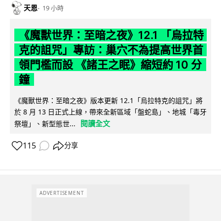
天恩
19 小時
《魔獸世界：至暗之夜》12.1 「烏拉特
克的詛咒」專訪：巢穴不為提高世界首
領門檻而設 《諸王之眠》縮短約 10 分
鐘
《魔獸世界：至暗之夜》版本更新 12.1「烏拉特克的詛咒」將
於 8 月 13 日正式上線，帶來全新區域「盤蛇島」、地城「毒牙
閱讀全文
祭壇」、新型態世...
115
分享
ADVERTISEMENT