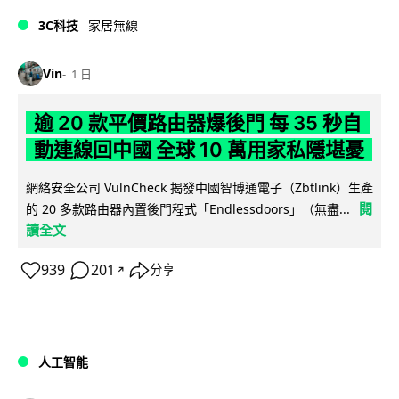
3C科技
家居無線
Vin
1 日
逾 20 款平價路由器爆後門 每 35 秒自
動連線回中國 全球 10 萬用家私隱堪憂
網絡安全公司 VulnCheck 揭發中國智博通電子（Zbtlink）生產
閱
的 20 多款路由器內置後門程式「Endlessdoors」（無盡...
讀全文
939
201
分享
↗
人工智能