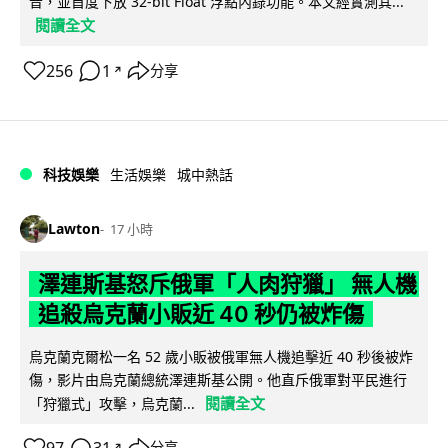
音，並首度下放 32-bit Float 浮點內錄功能。本文經實測其...
閱讀全文
256
1
分享
↗
科技娛樂
生活娛樂
城中熱話
Lawton
17 小時
澤連斯基怒斥俄軍「人肉狩獵」 無人機
追殺烏克蘭小販近 40 秒仍被炸傷
烏克蘭克爾松一名 52 歲小販被俄軍無人機追擊近 40 秒後被炸
傷，影片由烏克蘭總統澤連斯基公開。他直斥俄軍對平民進行
閱讀全文
「狩獵式」攻擊，烏克蘭...
分享
↗