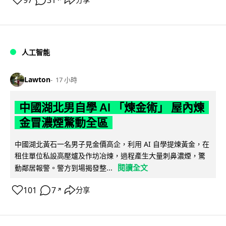
97
31
人工智能
Lawton
17 小時
中國湖北男自學 AI 「煉金術」 屋內煉
金冒濃煙驚動全區
中國湖北黃石一名男子見金價高企，利用 AI 自學提煉黃金，在
租住單位私設高壓爐及作坊冶煉，過程產生大量刺鼻濃煙，驚
閱讀全文
動鄰居報警。警方到場揭發整...
101
7
分享
↗