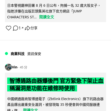
日本警視廳神田署 8 月 6 日公布，拘捕一名 32 歲大阪女子，
指她涉嫌在出版巨頭集英社旗下官方網店「JUMP
閱讀全文
CHARACTERS ST...
1
分享
↗
商業科技
資訊保安
Vin
45 分
智博通路由器爆後門 官方緊急下架止血
稱漏洞是功能在維修時使用
中國網通廠商智博通電子（Zbtlink Electronics）旗下的路由器
產品爆出嚴重安全漏洞，被發現每 35 秒便會與中國伺服器連
閱讀全文
線，旗...