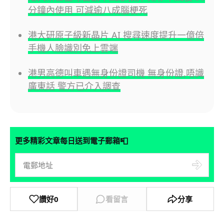
分鐘內使用 可減逾八成腦梗死
港大研原子級新晶片 AI 搜尋速度提升一億倍
手機人臉識別免上雲端
港男高德叫車遇無身份證司機 無身份證,唔識
廣東話 警方已介入調查
📮
更多精彩文章每日送到電子郵箱
讚好
0
看留言
分享