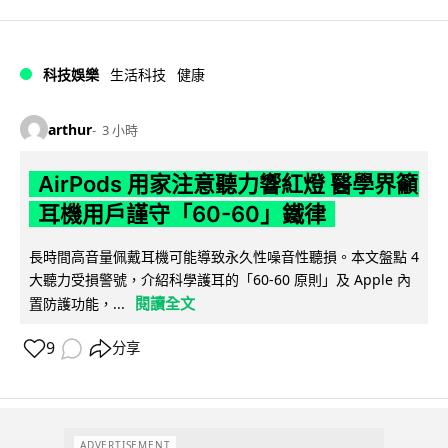
科技娛樂
生活科技
健康
arthur
3 小時
AirPods 用家注意聽力響紅燈 醫學界籲
耳機用戶謹守「60-60」鐵律
長時間高音量佩戴耳機可能導致永久性噪音性聽損。本文盤點 4
大聽力受損警號，介紹科學護耳的「60-60 原則」及 Apple 內
閱讀全文
置防護功能，...
9
分享
ADVERTISEMENT