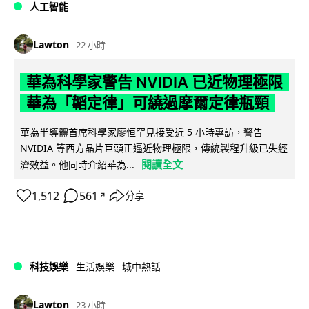
人工智能
Lawton
22 小時
華為科學家警告 NVIDIA 已近物理極限
華為「韜定律」可繞過摩爾定律瓶頸
華為半導體首席科學家廖恒罕見接受近 5 小時專訪，警告
NVIDIA 等西方晶片巨頭正逼近物理極限，傳統製程升級已失經
閱讀全文
濟效益。他同時介紹華為...
1,512
561
分享
↗
科技娛樂
生活娛樂
城中熱話
Lawton
23 小時