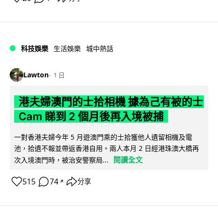
科技娛樂
生活娛樂
城中熱話
Lawton
1 日
港夫婦澳門的士拾相機 據為己有被的士
Cam 睇到 2 個月後再入境被捕
一對香港夫婦今年 5 月遊澳門乘的士拾獲他人遺留相機及電
池，拾遺不報並帶返香港自用。兩人本月 2 日經港珠澳大橋再
閱讀全文
次入境澳門時，被治安警察局...
515
74
分享
↗