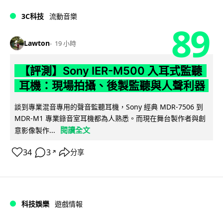
3C科技
流動音樂
89
Lawton
19 小時
【評測】Sony IER-M500 入耳式監聽
耳機：現場拍攝、後製監聽與人聲利器
談到專業混音專用的聲音監聽耳機，Sony 經典 MDR-7506 到
MDR-M1 專業錄音室耳機都為人熟悉。而現在舞台製作者與創
閱讀全文
意影像製作...
34
3
分享
↗
科技娛樂
遊戲情報