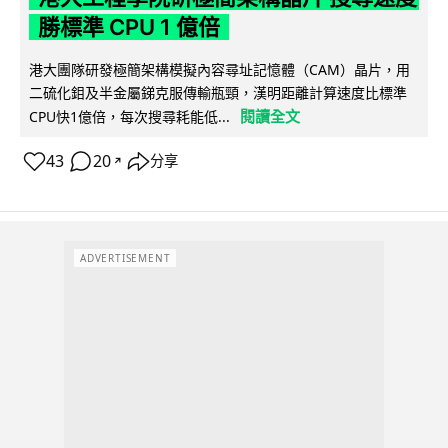
勝標準 CPU 1 億倍
港大團隊研發極簡架構模擬內容尋址記憶體（CAM）晶片，用
二硫化鉬及半金屬銻克服傳輸瓶頸，漢明距離計算速度比標準
閱讀全文
CPU快1億倍，每次搜尋耗能低...
43
20
分享
↗
ADVERTISEMENT