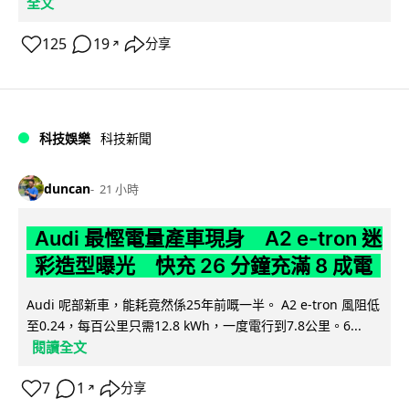
全文
125
19
分享
↗
科技娛樂
科技新聞
duncan
21 小時
Audi 最慳電量產車現身 A2 e-tron 迷
彩造型曝光 快充 26 分鐘充滿 8 成電
Audi 呢部新車，能耗竟然係25年前嘅一半。 A2 e-tron 風阻低
至0.24，每百公里只需12.8 kWh，一度電行到7.8公里。6...
閱讀全文
7
1
分享
↗