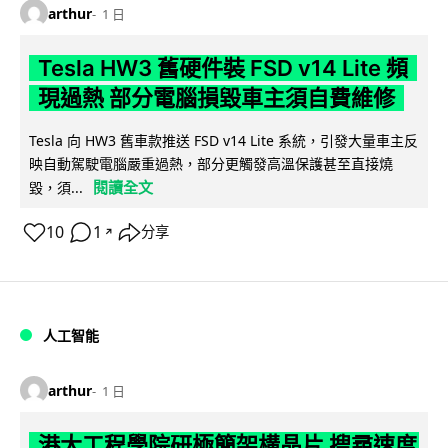
arthur
1 日
Tesla HW3 舊硬件裝 FSD v14 Lite 頻
現過熱 部分電腦損毀車主須自費維修
Tesla 向 HW3 舊車款推送 FSD v14 Lite 系統，引發大量車主反
映自動駕駛電腦嚴重過熱，部分更觸發高溫保護甚至直接燒
閱讀全文
毀，須...
10
1
分享
↗
人工智能
arthur
1 日
港大工程學院研極簡架構晶片 搜尋速度