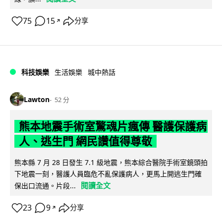
75
15
分享
↗
科技娛樂
生活娛樂
城中熱話
Lawton
52 分
熊本地震手術室驚魂片瘋傳 醫護保護病
人、逃生門 網民讚值得尊敬
熊本縣 7 月 28 日發生 7.1 級地震，熊本綜合醫院手術室鏡頭拍
下地震一刻，醫護人員臨危不亂保護病人，更馬上開逃生門確
閱讀全文
保出口流通。片段...
23
9
分享
↗