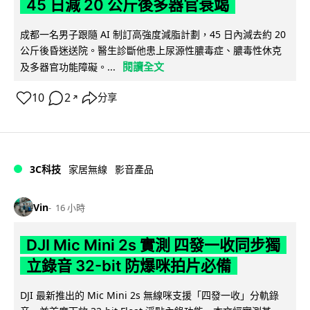
45 日減 20 公斤後多器官衰竭
成都一名男子跟隨 AI 制訂高強度減脂計劃，45 日內減去約 20
公斤後昏迷送院。醫生診斷他患上尿源性膿毒症、膿毒性休克
閱讀全文
及多器官功能障礙。...
10
2
分享
↗
3C科技
家居無線
影音產品
Vin
16 小時
DJI Mic Mini 2s 實測 四發一收同步獨
立錄音 32-bit 防爆咪拍片必備
DJI 最新推出的 Mic Mini 2s 無線咪支援「四發一收」分軌錄