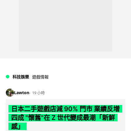
科技娛樂
遊戲情報
Lawton
19 小時
日本二手遊戲店減 90% 門市 業績反增
四成 "懷舊"在 Z 世代變成最潮「新鮮
感」