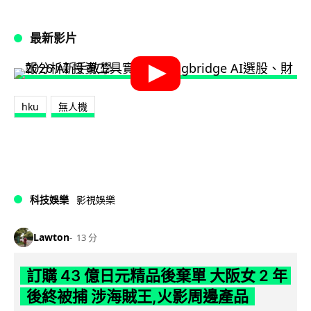
最新影片
hku
無人機
科技娛樂
影視娛樂
Lawton
13 分
訂購 43 億日元精品後棄單 大阪女 2 年
後終被捕 涉海賊王,火影周邊產品