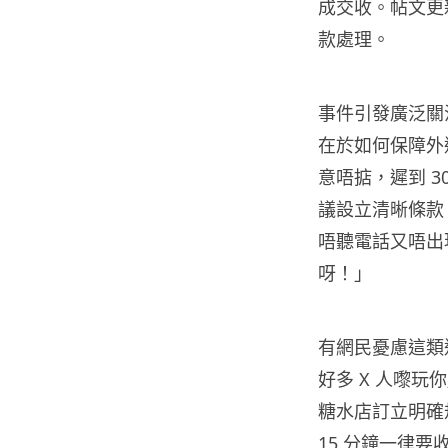
成交收。帖文更
款處理。
事件引發廣泛關
在於如何保障外
意唔掂，遲到 
議設立清晰條款，
唔聽電話又唔出
呀！」
有網民憂慮這類
好多 X 人嚟
糖水店訂立明確規
15 分鐘一律要