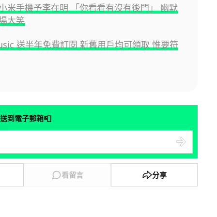
小米手機予李在明 「你看看有沒有後門」 幽默
場大笑
 Music 送半年免費訂閱 新舊用戶均可領取 惟要符
📮
送到電子郵箱
看留言
分享