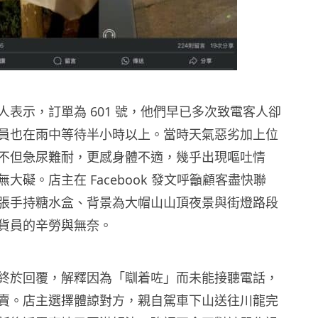
人表示，訂單為 601 號，他們早已多次致電客人卻
員也在雨中等待半小時以上。當時天氣惡劣加上位
不但急尿難耐，更感身體不適，幾乎出現嘔吐情
大礙。店主在 Facebook 發文呼籲顧客盡快聯
張手持糖水盒、背景為大帽山山頂夜景與街燈路段
貨員的辛勞與無奈。
終於回覆，解釋因為「瞓着咗」而未能接聽電話，
賣。店主選擇體諒對方，親自駕車下山送往川龍完