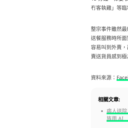
冇客執雞」等臨
整宗事件雖然最
送餐服務時所面
容易叫到外賣，萬
賣送貨員感到極
資料來源：
Fac
相關文章:
病人送院 
族用 AI