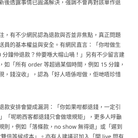
新後透露事情已圓滿解決，強調不會再對該單作退
注，有不少網民認為退款與否並非焦點，真正問題
送員的基本權益與安全。有網民直言：「你咁做生
30 分鐘仲退款？仲要喺大帽山喎！」另有不少留言建
如「所有 order 等超過某個時間，例如 15 分鐘，
現，錢沒收」，認為「好人唔係咁做，佢哋唔珍惜
退款安排會變成漏洞：「你如果咁都退錢，一定引
玩你」「呢啲西客都退錢只會做壞規矩」，更多人呼籲
則，例如「落條款，no show 無得退」或「遲到
收雙倍等候成本」。亦有人建議可加入「開 live 問有