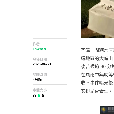
作者
Lawton
荃灣一間糖水店
遠地區的大帽山
發佈日期
2025-06-21
後苦候逾 30
在風雨中無助等
閱讀時間
4分鐘
收。事件曝光後
字體大小
安排是否合理。
A
A
A