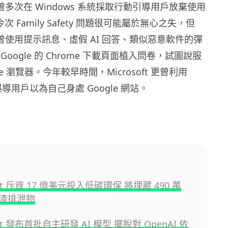
 過往曾多次在 Windows 系統採取行動引導用戶放棄使用
今次 Family Safety 問題很可能屬於無心之失，但
 此前曾使用提示訊息、虛假 AI 回答、類似惡意軟件的彈
oogle 的 Chrome 下載頁面植入問卷，試圖說服
e 瀏覽器。今年較早時間，Microsoft 更曾利用
誤導用戶以為自己身處 Google 網站。
oft 斥資 17 億美元投入低碳環保 將埋藏 490 萬
渣排泄物
oft 發布首批自主研發 AI 模型 擺脫對 OpenAI 依