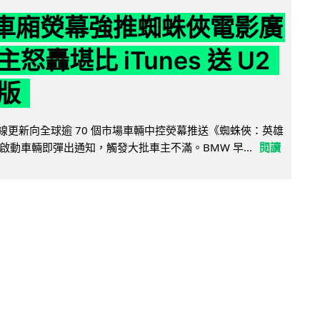
 車廂熒幕強推蜘蛛俠電影廣
怒轟堪比 iTunes 送 U2
版
無線更新向全球逾 70 個市場車輛中控熒幕推送《蜘蛛俠：英雄
啟動車輛即彈出通知，觸發大批車主不滿。BMW 早...
閱讀