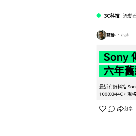
3C科技
流動
藍骨
1 小時
Son
六年舊
最近有爆料指 Son
1000XM4C，規格幾
分享