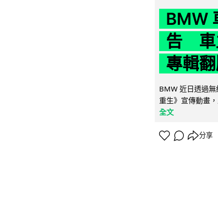
BMW
告 車主
專輯翻
BMW 近日透過
重生》宣傳動畫，
全文
分享