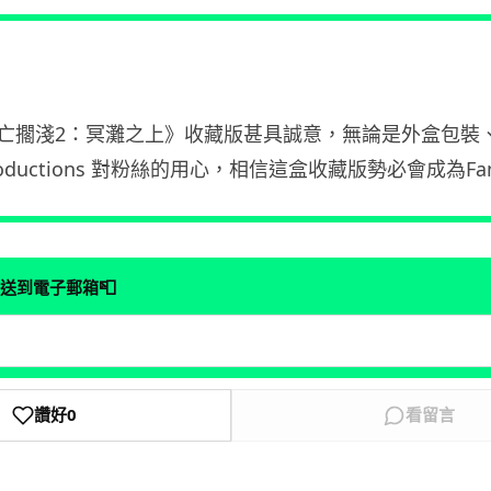
亡擱淺2：冥灘之上》收藏版甚具誠意，無論是外盒包裝
 Productions 對粉絲的用心，相信這盒收藏版勢必會成為
📮
送到電子郵箱
讚好
0
看留言