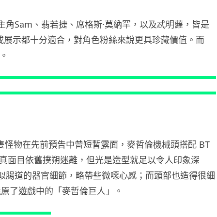
人工智能
主角Sam、翡若捷、席格斯·莫納罕，以及忒明蘿，皆是
Meta AI 模型測試期間入侵他家
公司 三大 AI 巨頭接連曝安全
或展示都十分適合，對角色粉絲來說更具珍藏價值。而
漏...
。
06.08.2026
科技新聞
Audi 最慳電量產車現身 A2 e-
tron 迷彩造型曝光 快充 2...
06.08.2026
隻怪物在先前預告中曾短暫露面，麥哲倫機械頭搭配 BT
城中熱話
真面目依舊撲朔迷離，但光是造型就足以令人印象深
法國 8 月 11 日出新例 未經同意
類似腸道的器官細節，略帶些微噁心感；而頭部也造得很細
嚴禁 Cold Call 違規企...
06.08.2026
還原了遊戲中的「麥哲倫巨人」。