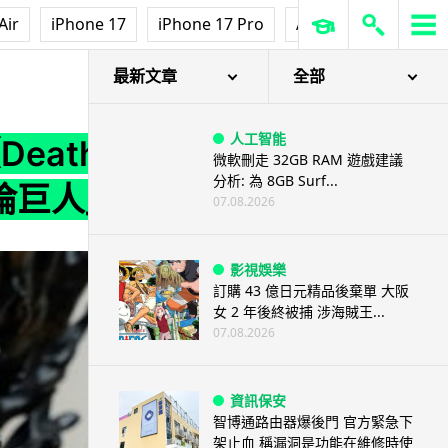
Air
iPhone 17
iPhone 17 Pro
AirPods Pro 3
Ap
h）收藏版 高水準15吋「麥哲倫巨人」雕像
最新文章
全部
人工智能
Stranding 2: On the
微軟刪走 32GB RAM 遊戲建議
分析: 為 8GB Surf...
哲倫巨人」雕像
07.08.2026
影視娛樂
訂購 43 億日元精品後棄單 大阪
女 2 年後終被捕 涉海賊王...
07.08.2026
資訊保安
智博通路由器爆後門 官方緊急下
架止血 稱漏洞是功能在維修時使