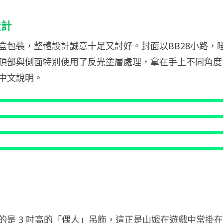
設計
盒包裝，整體設計誠意十足又討好。封面以BB28小路
頂部與側面特別使用了反光塗層處理，拿在手上不同角度
中文說明。
的是 3 吋高的「偶人」吊飾，這正是山姆在遊戲中常掛