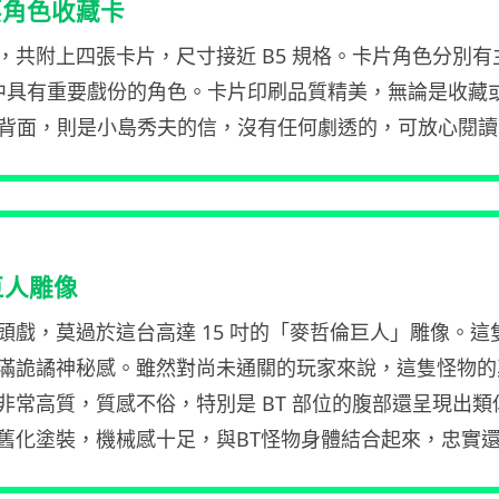
要角色收藏卡
，共附上四張卡片，尺寸接近 B5 規格。卡片角色分別有
中具有重要戲份的角色。卡片印刷品質精美，無論是收藏
卡背面，則是小島秀夫的信，沒有任何劇透的，可放心閱讀
巨人雕像
頭戲，莫過於這台高達 15 吋的「麥哲倫巨人」雕像。這
滿詭譎神秘感。雖然對尚未通關的玩家來說，這隻怪物的
非常高質，質感不俗，特別是 BT 部位的腹部還呈現出
舊化塗裝，機械感十足，與BT怪物身體結合起來，忠實