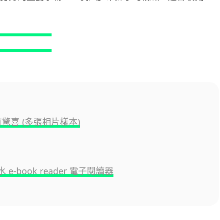
流動音樂
【評測】Sony IER-M500 入耳式
監聽耳機：現場拍攝、後製監
聽...
06.08.2026
遊戲情報
《魔獸世界：至暗之夜》12.1
「烏拉特克的詛咒」專訪：巢穴
有驚喜 (多張相片樣本)
不為提高世...
06.08.2026
 e-book reader 電子閱讀器
遊戲情報
日本二手遊戲店減 90% 門市 業
績反增四成 “懷...
06.08.2026