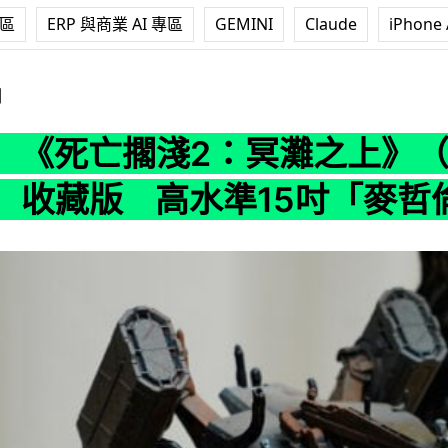
專區
ERP 與商業 AI 專區
GEMINI
Claude
iPhone 
：冥灘之上》（Death Stranding 2: On the Beac
測
《死亡擱淺2：冥灘之上》（Death 
ch）收藏版 高水準15吋「麥