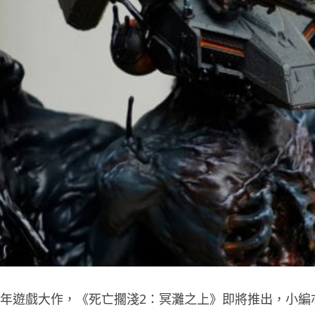
25年遊戲大作，《死亡擱淺2：冥灘之上》即將推出，小