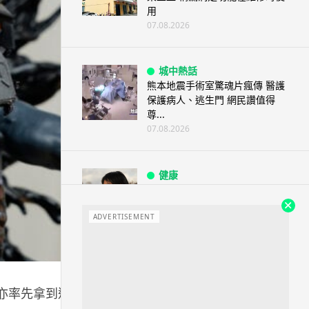
用
07.08.2026
城中熱話
熊本地震手術室驚魂片瘋傳 醫護
保護病人、逃生門 網民讚值得
尊...
07.08.2026
健康
AirPods 用家注意聽力響紅燈 醫
學界籲耳機用戶謹守「60-60」...
ADVERTISEMENT
07.08.2026
人工智能
AI 減肥餐單配合高強度操練 成
編亦率先拿到遊戲的收藏版，立即開箱看看。
都男 45 日減 20 公斤後多器官
衰...