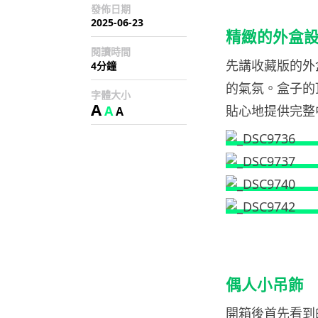
發佈日期
2025-06-23
精緻的外盒
閱讀時間
先講收藏版的外
4分鐘
的氣氛。盒子的
字體大小
A
A
貼心地提供完整
A
偶人小吊飾
開箱後首先看到