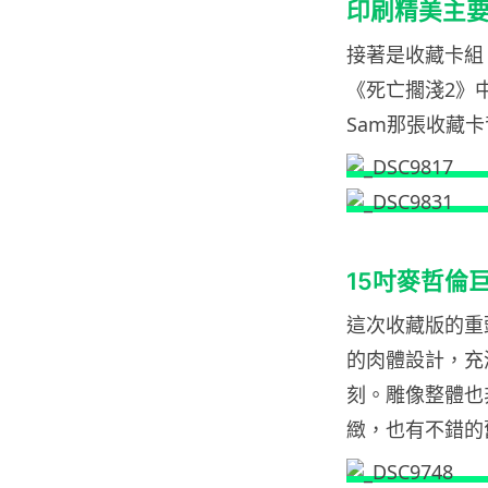
印刷精美主
接著是收藏卡組
《死亡擱淺2》
Sam那張收藏
15吋麥哲倫
這次收藏版的重
的肉體設計，充
刻。雕像整體也
緻，也有不錯的