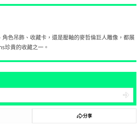
Samsung 展示 Galaxy AI 新方
向 未來手機毋須輸入文字...
06.08.2026
城中熱話
、角色吊飾、收藏卡，還是壓軸的麥哲倫巨人雕像，都展
港夫婦澳門的士拾相機 據為己有
Fans珍貴的收藏之一。
被的士 Cam 睇到 2 個月後再...
06.08.2026
家居無線
逾 20 款平價路由器爆後門 每 35
秒自動連線回中國 全球 10 ...
06.08.2026
分享
人工智能
Tesla HW3 舊硬件裝 FSD v14
Lite 頻現過熱 部分...
06.08.2026