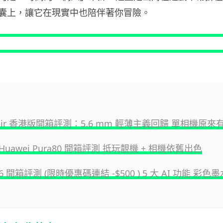
囊上，讓它在現實中也陪伴著你冒險。
e Air 香港版開箱評測：5.6 mm 輕薄主義回歸 單相機原來
uawei Pura80 開箱評測 抵玩靚機 + 相機依舊出色
B6 開箱評測 (限時優惠碼連結 -$500 ) 5 大 AI 功能 彩色墨水