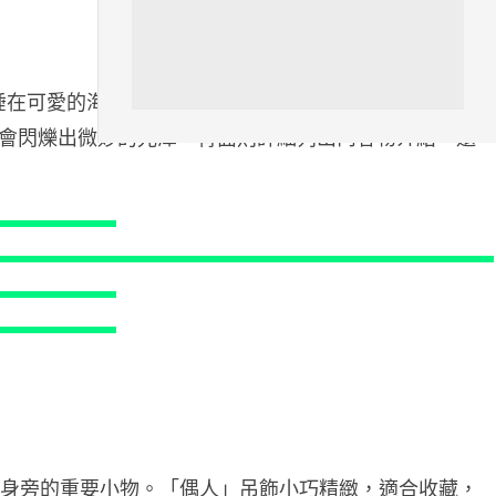
07.08.2026
影音產品
，睡在可愛的海獺搖椅，呈現出遊戲特有的詭異與溫暖並存
DJI Mic Mini 2s 實測 四發一收
會閃爍出微妙的光澤。背面則詳細列出內容物介紹，還
同步獨立錄音 32-bi...
06.08.2026
城中熱話
澤連斯基怒斥俄軍「人肉狩獵」
無人機追殺烏克蘭小販近 40 秒
仍被炸傷
06.08.2026
人工智能
中國湖北男自學 AI 「煉金術」
屋內煉金冒濃煙驚動全區
06.08.2026
在身旁的重要小物。「偶人」吊飾小巧精緻，適合收藏，