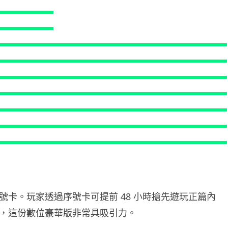
人工智能
華為科學家警告 NVIDIA 已近物
理極限 華為「韜定律」可繞過
摩...
06.08.2026
城中熱話
家長無得慳錢買二手書 電子啟動
碼鎖死二手教科書 學生無法做功
課
06.08.2026
遊戲情報
PlayStation 確認停產實體光碟
包裝印出重要通告 2...
06.08.2026
卡。玩家透過序號卡可提前 48 小時搶先遊玩正篇內
，這份數位豪華版非常具吸引力。
人工智能