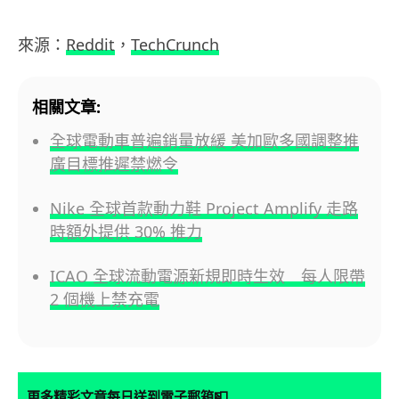
來源：
Reddit
，
TechCrunch
相關文章:
全球電動車普遍銷量放緩 美加歐多國調整推
廣目標推遲禁燃令
Nike 全球首款動力鞋 Project Amplify 走路
時額外提供 30% 推力
ICAO 全球流動電源新規即時生效 每人限帶
2 個機上禁充電
📮
更多精彩文章每日送到電子郵箱