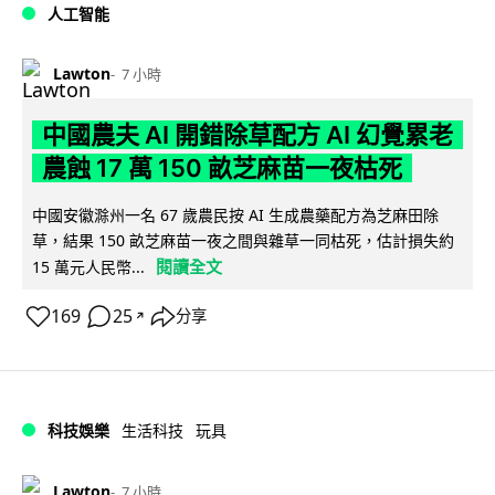
人工智能
Lawton
7 小時
中國農夫 AI 開錯除草配方 AI 幻覺累老
農蝕 17 萬 150 畝芝麻苗一夜枯死
中國安徽滁州一名 67 歲農民按 AI 生成農藥配方為芝麻田除
草，結果 150 畝芝麻苗一夜之間與雜草一同枯死，估計損失約
閱讀全文
15 萬元人民幣...
169
25
分享
↗
科技娛樂
生活科技
玩具
Lawton
7 小時