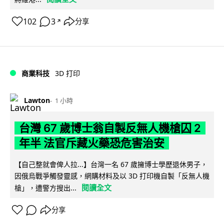
102
3
分享
↗
商業科技
3D 打印
Lawton
1 小時
台灣 67 歲博士翁自製反無人機槍囚 2
年半 法官斥藏火藥恐危害治安
【自己整就會俾人拉...】台灣一名 67 歲擁博士學歷退休男子，
因俄烏戰爭觸發靈感，網購材料及以 3D 打印機自製「反無人機
閱讀全文
槍」，遭警方搜出...
分享