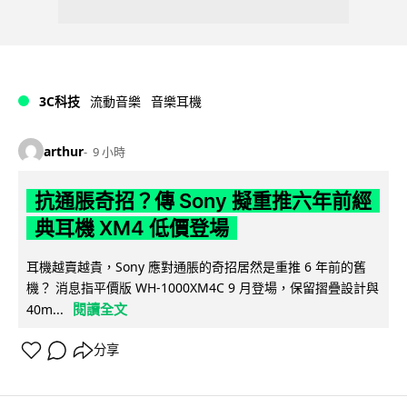
3C科技
流動音樂
音樂耳機
arthur
9 小時
抗通脹奇招？傳 Sony 擬重推六年前經
典耳機 XM4 低價登場
耳機越賣越貴，Sony 應對通脹的奇招居然是重推 6 年前的舊
機？ 消息指平價版 WH-1000XM4C 9 月登場，保留摺疊設計與
閱讀全文
40m...
分享