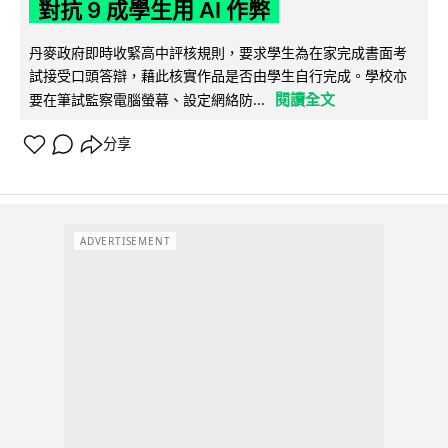
對抗 9 成學生用 AI 作弊
丹麥政府即時收緊高中評核規則，要求學生為在家完成書面考
試接受口頭答辯，藉此核實作品是否由學生自行完成。學校亦
閱讀全文
要在筆試監察電腦螢幕、設定網絡防...
分享
ADVERTISEMENT