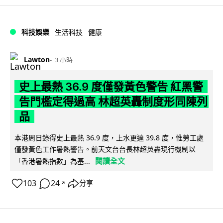
科技娛樂
生活科技
健康
Lawton
3 小時
史上最熱 36.9 度僅發黃色警告 紅黑警
告門檻定得過高 林超英轟制度形同陳列
品
本港周日錄得史上最熱 36.9 度，上水更達 39.8 度，惟勞工處
僅發黃色工作暑熱警告。前天文台台長林超英轟現行機制以
閱讀全文
「香港暑熱指數」為基...
103
24
分享
↗