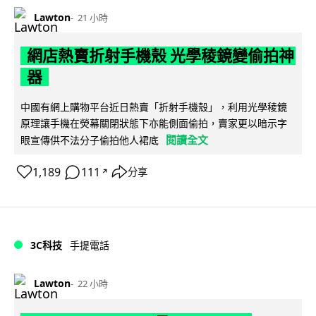
Lawton
21 小時
網店熱賣折射手機殼 光學稜鏡變偷拍神
器
中國有網上購物平台近日熱賣「折射手機殼」，利用光學稜鏡
原理讓手機在熒幕關閉狀態下亦能側面偷拍，賣家更以暗示字
閱讀全文
眼宣傳供不法分子偷拍他人裙底
1,189
111
分享
↗
3C科技
手提電話
Lawton
22 小時