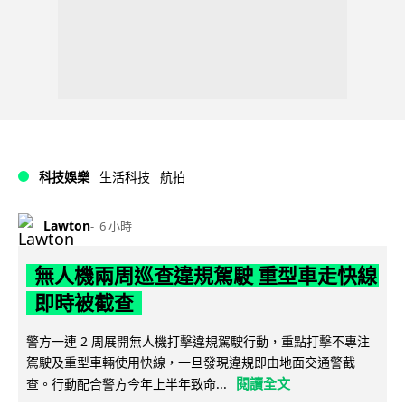
科技娛樂
生活科技
航拍
Lawton
6 小時
無人機兩周巡查違規駕駛 重型車走快線
即時被截查
警方一連 2 周展開無人機打擊違規駕駛行動，重點打擊不專注
駕駛及重型車輛使用快線，一旦發現違規即由地面交通警截
閱讀全文
查。行動配合警方今年上半年致命...