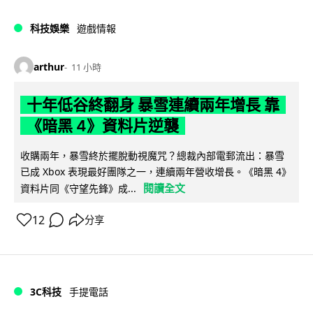
科技娛樂
遊戲情報
arthur
11 小時
十年低谷終翻身 暴雪連續兩年增長 靠
《暗黑 4》資料片逆襲
收購兩年，暴雪終於擺脫動視魔咒？總裁內部電郵流出：暴雪
已成 Xbox 表現最好團隊之一，連續兩年營收增長。《暗黑 4》
閱讀全文
資料片同《守望先鋒》成...
12
分享
3C科技
手提電話