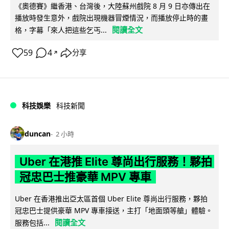
《奧德賽》繼香港、台灣後，大陸蘇州戲院 8 月 9 日亦傳出在
播放時發生意外，戲院出現機器冒煙情況，而播放停止時的畫
閱讀全文
格，字幕「來人把這些乞丐...
59
4
分享
↗
科技娛樂
科技新聞
duncan
2 小時
Uber 在港推 Elite 尊尚出行服務！夥拍
冠忠巴士推豪華 MPV 專車
Uber 在香港推出亞太區首個 Uber Elite 尊尚出行服務，夥拍
冠忠巴士提供豪華 MPV 專車接送，主打「地面頭等艙」體驗。
閱讀全文
服務包括...