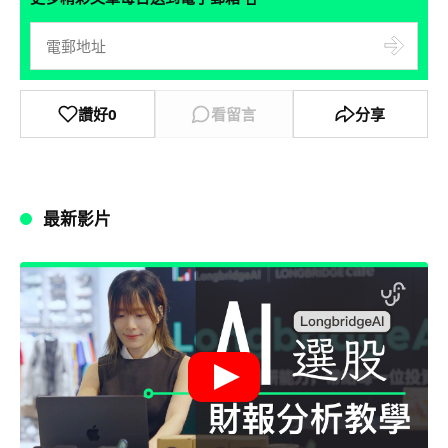
讚好
0
看留言
分享
最新影片