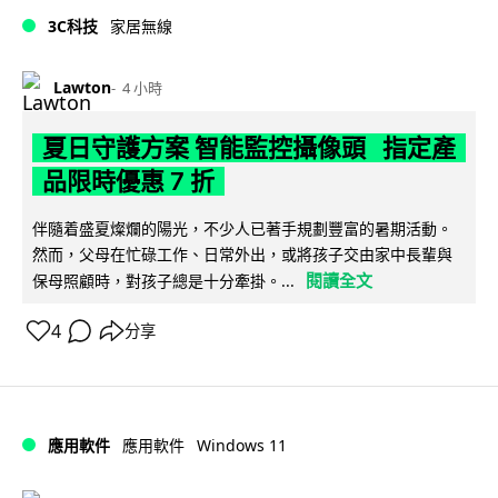
3C科技
家居無線
Lawton
4 小時
夏日守護方案 智能監控攝像頭 指定產
品限時優惠 7 折
伴隨着盛夏燦爛的陽光，不少人已著手規劃豐富的暑期活動。
然而，父母在忙碌工作、日常外出，或將孩子交由家中長輩與
閱讀全文
保母照顧時，對孩子總是十分牽掛。...
4
分享
Windows 11
應用軟件
應用軟件