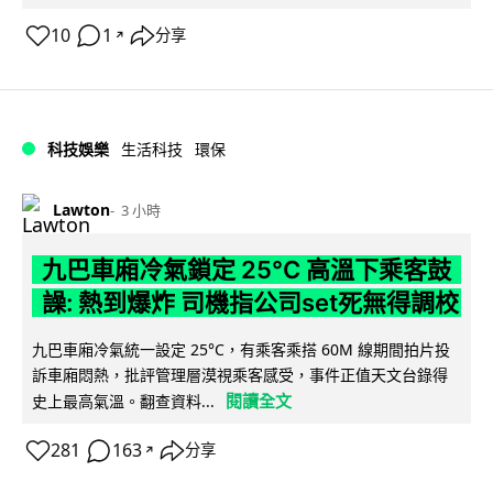
10
1
分享
↗
科技娛樂
生活科技
環保
Lawton
3 小時
九巴車廂冷氣鎖定 25°C 高溫下乘客鼓
譟: 熱到爆炸 司機指公司set死無得調校
九巴車廂冷氣統一設定 25°C，有乘客乘搭 60M 線期間拍片投
訴車廂悶熱，批評管理層漠視乘客感受，事件正值天文台錄得
閱讀全文
史上最高氣溫。翻查資料...
281
163
分享
↗