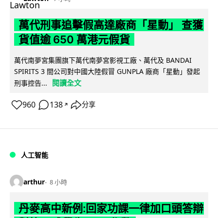
萬代刑事追擊假高達廠商「星動」 查獲
貨值逾 650 萬港元假貨
萬代南夢宮集團旗下萬代南夢宮影視工廠、萬代及 BANDAI
SPIRITS 3 間公司對中國大陸假冒 GUNPLA 廠商「星動」發起
閱讀全文
刑事控告...
960
138
分享
↗
人工智能
arthur
8 小時
丹麥高中新例:回家功課一律加口頭答辯