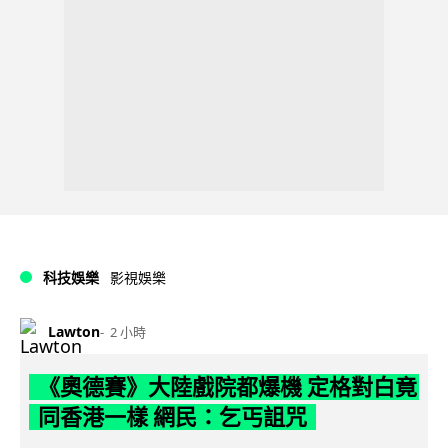
科技娛樂
影視娛樂
Lawton
2 小時
《奧德賽》大陸戲院都爆機 定格對白竟
同香港一樣 網民：乞丐詛咒