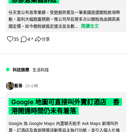
任天堂公布首季業績，受遊戲熱賣及一筆美國退還關稅款項帶
動，盈利大幅跑贏預期。惟公司早前曾多次以關稅為由調高美
閱讀全文
國定價，如今關稅被裁定違法並全數...
35
4
分享
↗
科技娛樂
生活科技
藍骨
23 小時
Google 地圖可直接叫外賣訂酒店 香
港開通時間仍未有着落
Google 為 Google Maps 內置聊天助手 Ask Maps 新增叫外
賣、訂酒店及查詢現場活動等自主執行功能，並引入個人化推