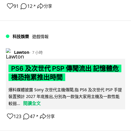
91
12
分享
↗
科技娛樂
遊戲情報
Lawton
7 小時
PS6 及次世代 PSP 傳聞流出 記憶體危
機恐拖累推出時間
爆料媒體披露 Sony 次世代主機傳聞,指 PS6 及次世代 PSP 手提
裝置預計 2027 年底推出,分別為一款強大家用主機及一款性能
閱讀全文
較弱...
123
47
分享
↗