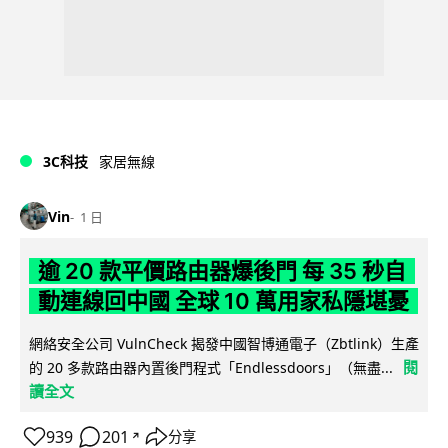
3C科技
家居無線
Vin
1 日
逾 20 款平價路由器爆後門 每 35 秒自
動連線回中國 全球 10 萬用家私隱堪憂
網絡安全公司 VulnCheck 揭發中國智博通電子（Zbtlink）生產
閱
的 20 多款路由器內置後門程式「Endlessdoors」（無盡...
讀全文
939
201
分享
↗