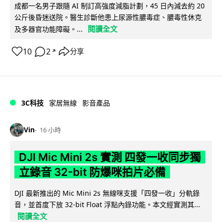
成都一名男子跟隨 AI 制訂高強度減脂計劃，45 日內減去約 20
公斤後昏迷送院。醫生診斷他患上尿源性膿毒症、膿毒性休克
閱讀全文
及多器官功能障礙。...
10
2
分享
↗
3C科技
家居無線
影音產品
Vin
16 小時
DJI Mic Mini 2s 實測 四發一收同步獨
立錄音 32-bit 防爆咪拍片必備
DJI 最新推出的 Mic Mini 2s 無線咪支援「四發一收」分軌錄
音，並首度下放 32-bit Float 浮點內錄功能。本文經實測其...
閱讀全文