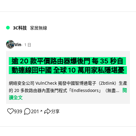
3C科技
家居無線
Vin
1 日
逾 20 款平價路由器爆後門 每 35 秒自
動連線回中國 全球 10 萬用家私隱堪憂
網絡安全公司 VulnCheck 揭發中國智博通電子（Zbtlink）生產
閱
的 20 多款路由器內置後門程式「Endlessdoors」（無盡...
讀全文
939
201
分享
↗