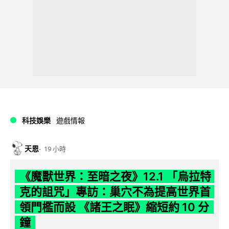
科技娛樂
遊戲情報
天恩
19 小時
《魔獸世界：至暗之夜》12.1 「烏拉特
克的詛咒」專訪：巢穴不為提高世界首
領門檻而設 《諸王之眠》縮短約 10 分
鐘