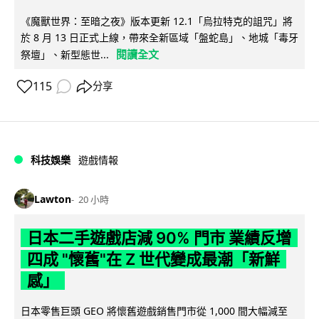
《魔獸世界：至暗之夜》版本更新 12.1「烏拉特克的詛咒」將
於 8 月 13 日正式上線，帶來全新區域「盤蛇島」、地城「毒牙
閱讀全文
祭壇」、新型態世...
115
分享
科技娛樂
遊戲情報
Lawton
20 小時
日本二手遊戲店減 90% 門市 業績反增
四成 "懷舊"在 Z 世代變成最潮「新鮮
感」
日本零售巨頭 GEO 將懷舊遊戲銷售門市從 1,000 間大幅減至