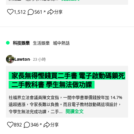
1,512
561
分享
↗
科技娛樂
生活娛樂
城中熱話
Lawton
23 小時
家長無得慳錢買二手書 電子啟動碼鎖死
二手教科書 學生無法做功課
社福界立法會議員陳文宜指，一間中學書單價錢按年加 14.7%
遠超通漲，令家長難以負擔。而且電子教材啟動碼這項設計，
閱讀全文
令學生無法完成功課，二手...
892
346
分享
↗