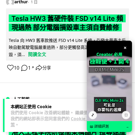
arthur
1 日
Tesla HW3 舊硬件裝 FSD v14 Lite 頻
現過熱 部分電腦損毀車主須自費維修
Tesla 向 HW3 舊車款推送 FSD v14 Lite 系統，引發大量車主反
×
映自動駕駛電腦嚴重過熱，部分更觸發高溫保護甚至直接燒
閱讀全文
毀，須...
10
1
分享
↗
人工智能
本網站正使用 Cookie
我們使用 Cookie 改善網站體驗。 繼續使用
🎵
arthur
1 日
⛶
我們的網站即表示您同意我們的
Cookie 政
策
。
📖 詳細評測
→
港大工程學院研極簡架構晶片 搜尋速度