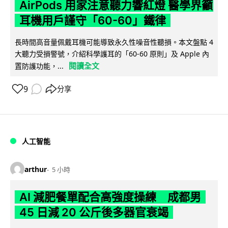
AirPods 用家注意聽力響紅燈 醫學界籲
耳機用戶謹守「60-60」鐵律
長時間高音量佩戴耳機可能導致永久性噪音性聽損。本文盤點 4
大聽力受損警號，介紹科學護耳的「60-60 原則」及 Apple 內
閱讀全文
置防護功能，...
9
分享
人工智能
arthur
5 小時
AI 減肥餐單配合高強度操練 成都男
45 日減 20 公斤後多器官衰竭