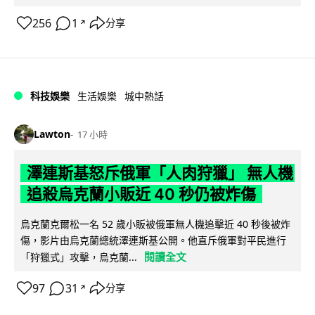
256
1
分享
↗
科技娛樂
生活娛樂
城中熱話
Lawton
17 小時
澤連斯基怒斥俄軍「人肉狩獵」 無人機
追殺烏克蘭小販近 40 秒仍被炸傷
烏克蘭克爾松一名 52 歲小販被俄軍無人機追擊近 40 秒後被炸
傷，影片由烏克蘭總統澤連斯基公開。他直斥俄軍對平民進行
閱讀全文
「狩獵式」攻擊，烏克蘭...
97
31
分享
↗