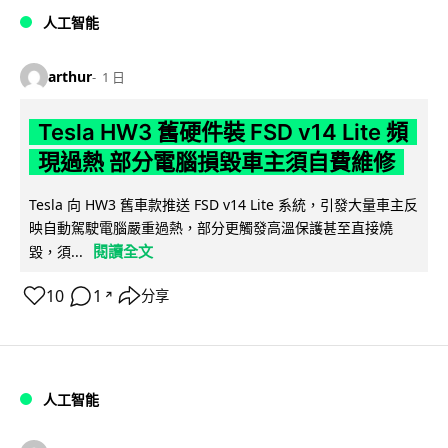
人工智能
arthur
1 日
Tesla HW3 舊硬件裝 FSD v14 Lite 頻
現過熱 部分電腦損毀車主須自費維修
Tesla 向 HW3 舊車款推送 FSD v14 Lite 系統，引發大量車主反
映自動駕駛電腦嚴重過熱，部分更觸發高溫保護甚至直接燒
閱讀全文
毀，須...
10
1
分享
↗
人工智能