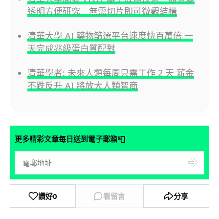
透明方便研究 無需切片即可微觀結構
清華大學 AI 藥物篩選平台速度快百萬倍 一
天完成兆級蛋白質配對
清華學者: 未來人類每周只需工作 2 天 薪金
不跌反升 AI 將放大人類智商
📮
更多精彩文章每日送到電子郵箱
讚好
0
看留言
分享