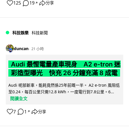
125
19
分享
↗
科技娛樂
科技新聞
duncan
21 小時
Audi 最慳電量產車現身 A2 e-tron 迷
彩造型曝光 快充 26 分鐘充滿 8 成電
Audi 呢部新車，能耗竟然係25年前嘅一半。 A2 e-tron 風阻低
至0.24，每百公里只需12.8 kWh，一度電行到7.8公里。6...
閱讀全文
7
1
分享
↗