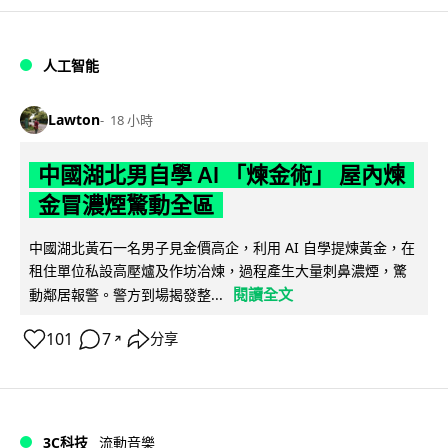
人工智能
Lawton
18 小時
中國湖北男自學 AI 「煉金術」 屋內煉
金冒濃煙驚動全區
中國湖北黃石一名男子見金價高企，利用 AI 自學提煉黃金，在
租住單位私設高壓爐及作坊冶煉，過程產生大量刺鼻濃煙，驚
閱讀全文
動鄰居報警。警方到場揭發整...
101
7
分享
↗
3C科技
流動音樂