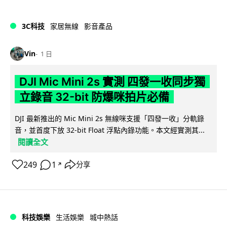
3C科技
家居無線
影音產品
Vin
1 日
DJI Mic Mini 2s 實測 四發一收同步獨
立錄音 32-bit 防爆咪拍片必備
DJI 最新推出的 Mic Mini 2s 無線咪支援「四發一收」分軌錄
音，並首度下放 32-bit Float 浮點內錄功能。本文經實測其...
閱讀全文
249
1
分享
↗
科技娛樂
生活娛樂
城中熱話