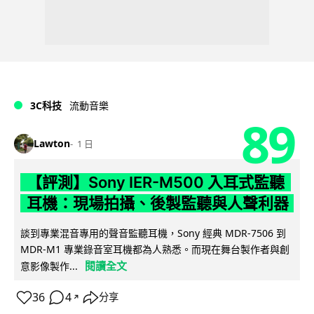
3C科技
流動音樂
89
Lawton
1 日
【評測】Sony IER-M500 入耳式監聽
耳機：現場拍攝、後製監聽與人聲利器
談到專業混音專用的聲音監聽耳機，Sony 經典 MDR-7506 到
MDR-M1 專業錄音室耳機都為人熟悉。而現在舞台製作者與創
閱讀全文
意影像製作...
36
4
分享
↗