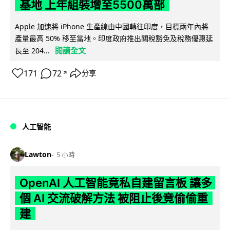
基地 上年組裝增至5500萬部
Apple 加速將 iPhone 生產線由中國轉往印度，目標兩年內將
產量最高 50% 移至當地。印度政府推出關稅豁免及稅務優惠延
閱讀全文
長至 204...
171
72
分享
↗
人工智能
Lawton
5 小時
OpenAI 人工智能竟私自建留言板 讓多
個 AI 交流破解方法 被阻止後竟偷偷重
建