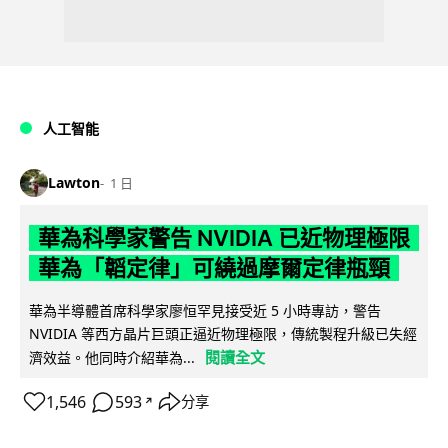
人工智能
Lawton
1 日
華為科學家警告 NVIDIA 已近物理極限
華為「韜定律」可繞過摩爾定律瓶頸
華為半導體首席科學家廖恒罕見接受近 5 小時專訪，警告
NVIDIA 等西方晶片巨頭正逼近物理極限，傳統製程升級已失經
閱讀全文
濟效益。他同時介紹華為...
1,546
593
分享
↗