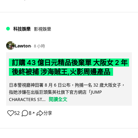
科技娛樂
影視娛樂
Lawton
8 小時
訂購 43 億日元精品後棄單 大阪女 2 年
後終被捕 涉海賊王,火影周邊產品
日本警視廳神田署 8 月 6 日公布，拘捕一名 32 歲大阪女子，
指她涉嫌在出版巨頭集英社旗下官方網店「JUMP
閱讀全文
CHARACTERS ST...
52
8
分享
↗