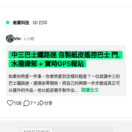
商業科技
3D 打印
Vin
2 小時
中三巴士鐵路迷 自製紙皮遙控巴士 門,
水撥識郁 + 實時GPS報站
如果你熱愛一件事，你會熱愛到怎樣的程度？一位就讀中三的
巴士鐵路迷，選擇由零開始，把自己的興趣一步步變成真正可
閱讀全文
以運作的作品。他以紙皮親手製作出...
108
7
分享
↗
ADVERTISEMENT