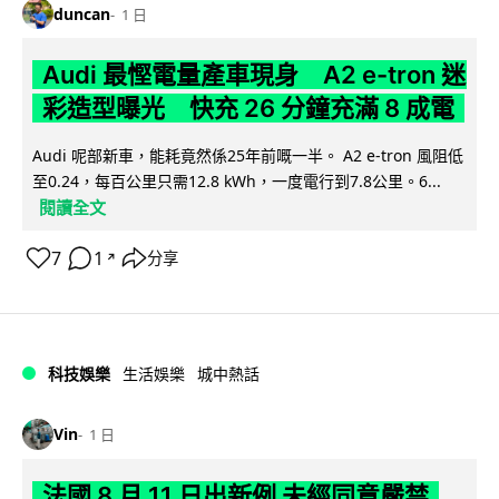
duncan
1 日
Audi 最慳電量產車現身 A2 e-tron 迷
彩造型曝光 快充 26 分鐘充滿 8 成電
Audi 呢部新車，能耗竟然係25年前嘅一半。 A2 e-tron 風阻低
至0.24，每百公里只需12.8 kWh，一度電行到7.8公里。6...
閱讀全文
7
1
分享
↗
科技娛樂
生活娛樂
城中熱話
Vin
1 日
法國 8 月 11 日出新例 未經同意嚴禁