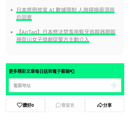
日本修例放寬 AI 數據限制 人臉掃描毋須用
戶同意
【AirTag】日本修法禁濫用藍牙追蹤器跟蹤
神奈川女子慘劇促警方主動介入
📮
更多精彩文章每日送到電子郵箱
讚好
0
看留言
分享