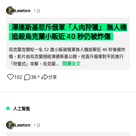
Lawton
1 日
澤連斯基怒斥俄軍「人肉狩獵」 無人機
追殺烏克蘭小販近 40 秒仍被炸傷
烏克蘭克爾松一名 52 歲小販被俄軍無人機追擊近 40 秒後被炸
傷，影片由烏克蘭總統澤連斯基公開。他直斥俄軍對平民進行
閱讀全文
「狩獵式」攻擊，烏克蘭...
102
36
分享
↗
人工智能
Lawton
1 日