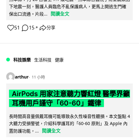
下地震一刻，醫護人員臨危不亂保護病人，更馬上開逃生門確
閱讀全文
保出口流通。片段...
51
15
分享
↗
科技娛樂
生活科技
健康
arthur
11 小時
AirPods 用家注意聽力響紅燈 醫學界籲
耳機用戶謹守「60-60」鐵律
長時間高音量佩戴耳機可能導致永久性噪音性聽損。本文盤點 4
大聽力受損警號，介紹科學護耳的「60-60 原則」及 Apple 內
閱讀全文
置防護功能，...