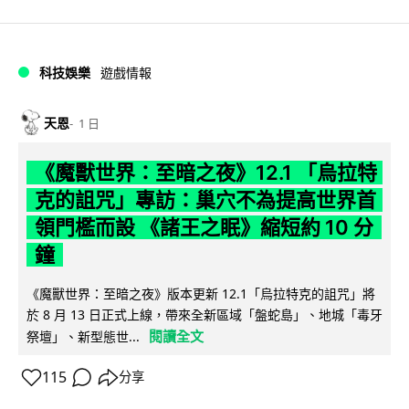
科技娛樂
遊戲情報
天恩
1 日
《魔獸世界：至暗之夜》12.1 「烏拉特
克的詛咒」專訪：巢穴不為提高世界首
領門檻而設 《諸王之眠》縮短約 10 分
鐘
《魔獸世界：至暗之夜》版本更新 12.1「烏拉特克的詛咒」將
於 8 月 13 日正式上線，帶來全新區域「盤蛇島」、地城「毒牙
閱讀全文
祭壇」、新型態世...
115
分享