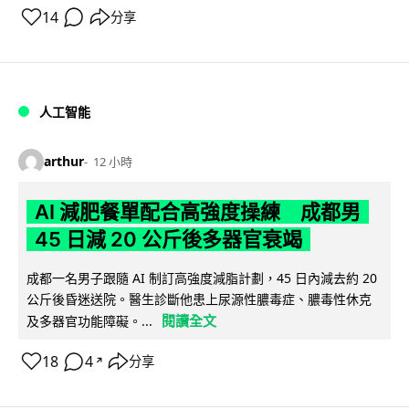
14
分享
人工智能
arthur
12 小時
AI 減肥餐單配合高強度操練 成都男
45 日減 20 公斤後多器官衰竭
成都一名男子跟隨 AI 制訂高強度減脂計劃，45 日內減去約 20
公斤後昏迷送院。醫生診斷他患上尿源性膿毒症、膿毒性休克
閱讀全文
及多器官功能障礙。...
18
4
分享
↗