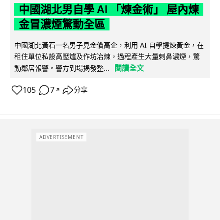
中國湖北男自學 AI 「煉金術」 屋內煉
金冒濃煙驚動全區
中國湖北黃石一名男子見金價高企，利用 AI 自學提煉黃金，在
租住單位私設高壓爐及作坊冶煉，過程產生大量刺鼻濃煙，驚
閱讀全文
動鄰居報警。警方到場揭發整...
105
7
分享
↗
ADVERTISEMENT