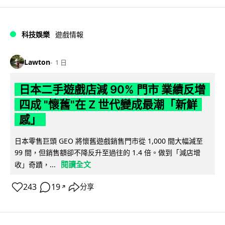
科技娛樂
遊戲情報
Lawton
1 日
日本二手遊戲店減 90% 門市 業績反增
四成 "懷舊"在 Z 世代變成最潮「新鮮
感」
日本零售巨頭 GEO 將懷舊遊戲銷售門市從 1,000 間大幅減至
99 間，但銷售額卻不降反升至過往的 1.4 倍。做到「減店增
閱讀全文
收」奇蹟，...
243
19
分享
↗