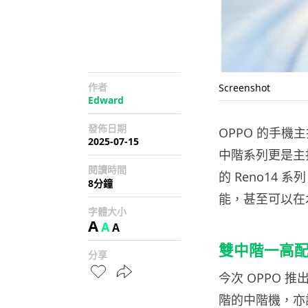
作者
Screenshot
Edward
發佈日期
OPPO 的手機
2025-07-15
中階系列更是主
閱讀時間
的 Reno14 
8分鐘
能，甚至可以在
字體大小
A
A
A
雙中階一高
分享
今次 OPPO 推出
階的中階機，亦設