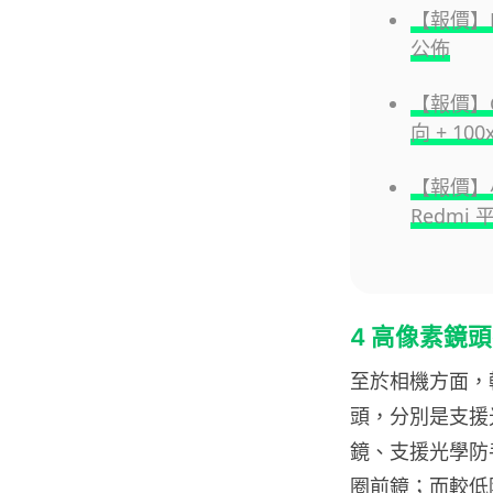
【報價】H
公佈
【報價】Goo
向 + 1
【報價】小
Redmi 
4 高像素鏡
至於相機方面，較高階
頭，分別是支援光學
鏡、支援光學防手震及
圈前鏡；而較低階的