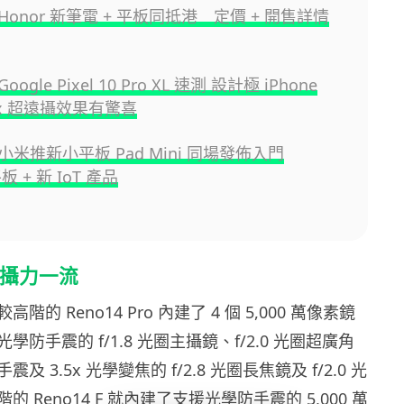
onor 新筆電 + 平板同抵港 定價 + 開售詳情
gle Pixel 10 Pro XL 速測 設計極 iPhone
00x 超遠攝效果有驚喜
米推新小平板 Pad Mini 同場發佈入門
平板 + 新 IoT 產品
頭攝力一流
的 Reno14 Pro 內建了 4 個 5,000 萬像素鏡
防手震的 f/1.8 光圈主攝鏡、f/2.0 光圈超廣角
 3.5x 光學變焦的 f/2.8 光圈長焦鏡及 f/2.0 光
 Reno14 F 就內建了支援光學防手震的 5,000 萬