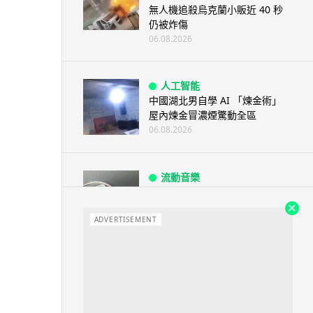
無人機追殺烏克蘭小販近 40 秒
仍被炸傷
06.08.2026
人工智能
中國湖北男自學 AI 「煉金術」
屋內煉金冒濃煙驚動全區
06.08.2026
流動音樂
【評測】Sony IER-M500 入耳式
監聽耳機：現場拍攝、後製監
聽...
ADVERTISEMENT
06.08.2026
遊戲情報
《魔獸世界：至暗之夜》12.1
「烏拉特克的詛咒」專訪：巢穴