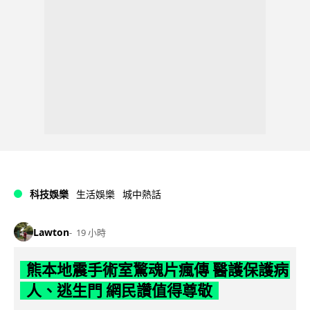
科技娛樂
生活娛樂
城中熱話
Lawton
19 小時
熊本地震手術室驚魂片瘋傳 醫護保護病
人、逃生門 網民讚值得尊敬