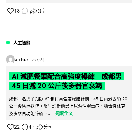
18
分享
人工智能
arthur
23 小時
AI 減肥餐單配合高強度操練 成都男
45 日減 20 公斤後多器官衰竭
成都一名男子跟隨 AI 制訂高強度減脂計劃，45 日內減去約 20
公斤後昏迷送院。醫生診斷他患上尿源性膿毒症、膿毒性休克
閱讀全文
及多器官功能障礙。...
22
4
分享
↗