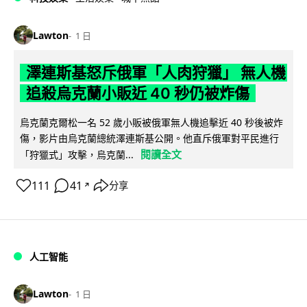
Lawton
1 日
澤連斯基怒斥俄軍「人肉狩獵」 無人機
追殺烏克蘭小販近 40 秒仍被炸傷
烏克蘭克爾松一名 52 歲小販被俄軍無人機追擊近 40 秒後被炸
傷，影片由烏克蘭總統澤連斯基公開。他直斥俄軍對平民進行
閱讀全文
「狩獵式」攻擊，烏克蘭...
111
41
分享
↗
人工智能
Lawton
1 日