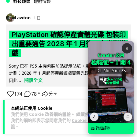
科技娛樂
遊戲情報
Lawton
1 日
PlayStation 確認停產實體光碟 包裝印
出重要通告 2028 年 1 月後不出光碟遊
×
戲
Sony 已在 PS5 主機包裝加貼提示貼紙，重申官方 7 月已公布
計劃：2028 年 1 月起停產新遊戲實體光碟。分析師預期 PS6
閱讀全文
因此...
174
78
分享
↗
本網站正使用 Cookie
我們使用 Cookie 改善網站體驗。 繼續使用
🎵
⛶
我們的網站即表示您同意我們的
Cookie 政
人工智能
策
。
📖 詳細評測
→