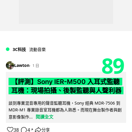
3C科技
流動音樂
89
Lawton
1 日
【評測】Sony IER-M500 入耳式監聽
耳機：現場拍攝、後製監聽與人聲利器
談到專業混音專用的聲音監聽耳機，Sony 經典 MDR-7506 到
MDR-M1 專業錄音室耳機都為人熟悉。而現在舞台製作者與創
閱讀全文
意影像製作...
38
4
分享
↗