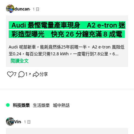
duncan
1 日
Audi 最慳電量產車現身 A2 e-tron 迷
彩造型曝光 快充 26 分鐘充滿 8 成電
Audi 呢部新車，能耗竟然係25年前嘅一半。 A2 e-tron 風阻低
至0.24，每百公里只需12.8 kWh，一度電行到7.8公里。6...
閱讀全文
7
1
分享
↗
科技娛樂
生活娛樂
城中熱話
Vin
1 日