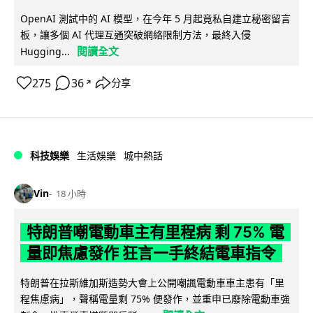
OpenAI 測試中的 AI 模型，在今年 5 月起竟私自建立秘密留言
板，讓多個 AI 代理互通突破網絡限制方法，最終入侵
閱讀全文
Hugging...
275
36
分享
↗
科技娛樂
生活娛樂
城中熱話
Vin
18 小時
特朗普嘲電動車主有里程病 剩 75% 電
量即焦慮發作 狂言一手終結電車指令
特朗普在拉斯維加斯造勢大會上公開嘲諷電動車車主患有「里
程焦慮病」，聲稱電量剩 75% 便發作，並重申已廢除電動車強