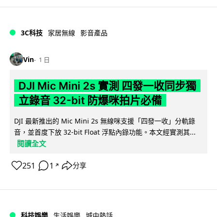
3C科技
家居無線
影音產品
Vin
1 日
DJI Mic Mini 2s 實測 四發一收同步獨
立錄音 32-bit 防爆咪拍片必備
DJI 最新推出的 Mic Mini 2s 無線咪支援「四發一收」分軌錄
音，並首度下放 32-bit Float 浮點內錄功能。本文經實測其...
閱讀全文
251
1
分享
↗
科技娛樂
生活娛樂
城中熱話