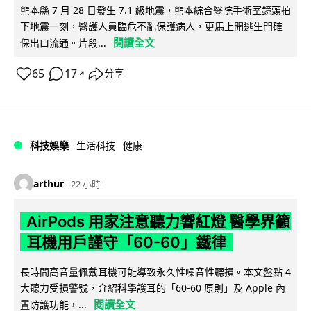
熊本縣 7 月 28 日發生 7.1 級地震，熊本綜合醫院手術室鏡頭拍
下地震一刻，醫護人員臨危不亂保護病人，更馬上開逃生門確
閱讀全文
保出口流通。片段...
65
17
分享
↗
科技娛樂
生活科技
健康
arthur
22 小時
AirPods 用家注意聽力響紅燈 醫學界籲
耳機用戶謹守「60-60」鐵律
長時間高音量佩戴耳機可能導致永久性噪音性聽損。本文盤點 4
大聽力受損警號，介紹科學護耳的「60-60 原則」及 Apple 內
閱讀全文
置防護功能，...