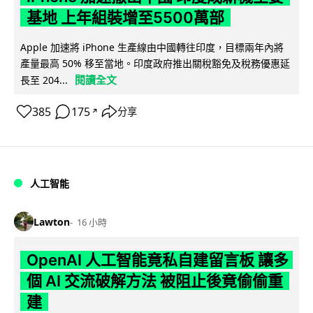
基地 上年組裝增至5500萬部
Apple 加速將 iPhone 生產線由中國轉往印度，目標兩年內將
產量最高 50% 移至當地。印度政府推出關稅豁免及稅務優惠延
閱讀全文
長至 204...
385
175
分享
↗
人工智能
Lawton
16 小時
OpenAI 人工智能竟私自建留言板 讓多
個 AI 交流破解方法 被阻止後竟偷偷重
建