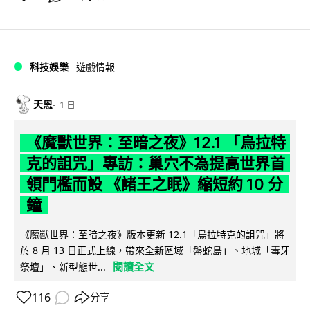
科技娛樂
遊戲情報
天恩
1 日
《魔獸世界：至暗之夜》12.1 「烏拉特
克的詛咒」專訪：巢穴不為提高世界首
領門檻而設 《諸王之眠》縮短約 10 分
鐘
《魔獸世界：至暗之夜》版本更新 12.1「烏拉特克的詛咒」將
於 8 月 13 日正式上線，帶來全新區域「盤蛇島」、地城「毒牙
閱讀全文
祭壇」、新型態世...
116
分享