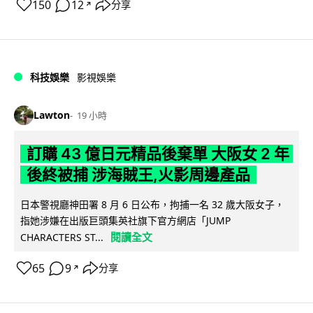
150
12
分享
↗
科技娛樂
影視娛樂
Lawton
19 小時
訂購 43 億日元精品後棄單 大阪女 2 年
後終被捕 涉海賊王,火影周邊產品
日本警視廳神田署 8 月 6 日公布，拘捕一名 32 歲大阪女子，
指她涉嫌在出版巨頭集英社旗下官方網店「JUMP
閱讀全文
CHARACTERS ST...
65
9
分享
↗