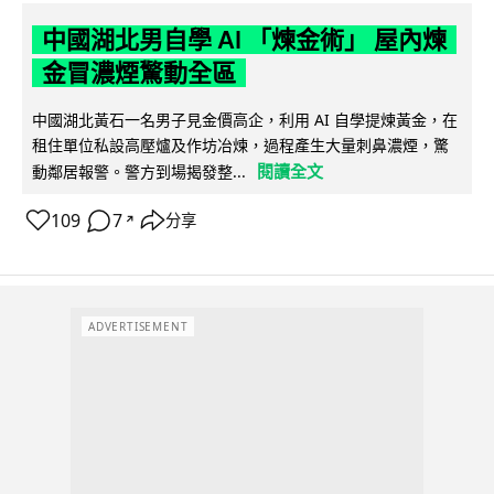
中國湖北男自學 AI 「煉金術」 屋內煉
金冒濃煙驚動全區
中國湖北黃石一名男子見金價高企，利用 AI 自學提煉黃金，在
租住單位私設高壓爐及作坊冶煉，過程產生大量刺鼻濃煙，驚
閱讀全文
動鄰居報警。警方到場揭發整...
109
7
分享
↗
ADVERTISEMENT