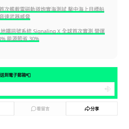
首次艦載電磁軌道炮實海測試 擊中海上目標船
音速武器威脅
s 地鐵訊號系統 Signaling X 全球首次實測 營運
0% 能源節省 30%
📮
送到電子郵箱
看留言
分享