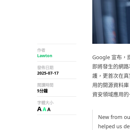
作者
Lawton
Google 宣布
即將發生的網路攻擊
發佈日期
2025-07-17
護，更首次在真
用的開源資料庫 S
閱讀時間
5分鐘
資安領域應用的
字體大小
A
A
A
New from our
helped us de