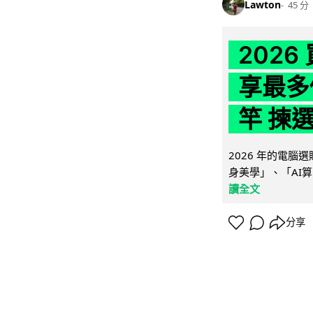
Lawton
45 分
202
享最多
竿 揀
2026 年的電
身美學」、「AI算
讀全文
分享