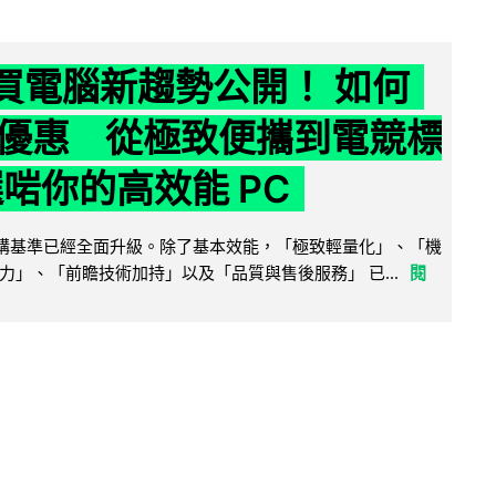
6 買電腦新趨勢公開！ 如何
優惠 從極致便攜到電競標
選啱你的高效能 PC
腦選購基準已經全面升級。除了基本效能，「極致輕量化」、「機
力」、「前瞻技術加持」以及「品質與售後服務」 已...
閱