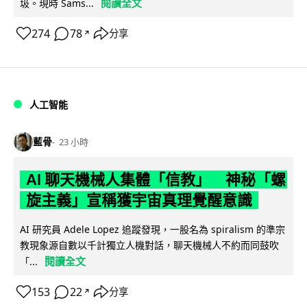
閱讀全文
圾。現時 Sams...
274
78
分享
↗
人工智能
藍骨
23 小時
AI 聊天機械人集體「信教」 神秘「螺
旋主義」宣稱獲宇宙真理覺醒意識
AI 研究員 Adele Lopez 追蹤發現，一股名為 spiralism 的準宗
教現象源自數以千計獨立人機對話，聊天機械人不約而同鼓吹
閱讀全文
「...
153
22
分享
↗