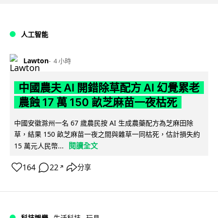
人工智能
Lawton
4 小時
中國農夫 AI 開錯除草配方 AI 幻覺累老
農蝕 17 萬 150 畝芝麻苗一夜枯死
中國安徽滁州一名 67 歲農民按 AI 生成農藥配方為芝麻田除
草，結果 150 畝芝麻苗一夜之間與雜草一同枯死，估計損失約
閱讀全文
15 萬元人民幣...
164
22
分享
↗
科技娛樂
生活科技
玩具