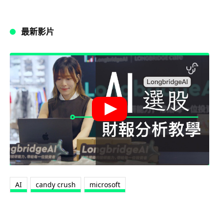
最新影片
AI
candy crush
microsoft