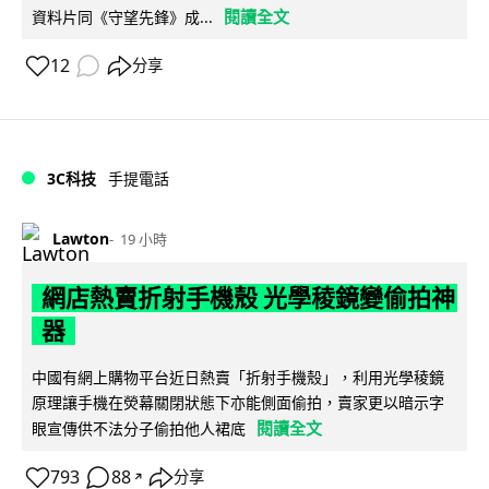
閱讀全文
資料片同《守望先鋒》成...
12
分享
3C科技
手提電話
Lawton
19 小時
網店熱賣折射手機殼 光學稜鏡變偷拍神
器
中國有網上購物平台近日熱賣「折射手機殼」，利用光學稜鏡
原理讓手機在熒幕關閉狀態下亦能側面偷拍，賣家更以暗示字
閱讀全文
眼宣傳供不法分子偷拍他人裙底
793
88
分享
↗