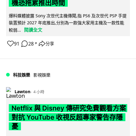
機恐拖累推出時間
爆料媒體披露 Sony 次世代主機傳聞,指 PS6 及次世代 PSP 手提
裝置預計 2027 年底推出,分別為一款強大家用主機及一款性能
閱讀全文
較弱...
91
28
分享
↗
科技娛樂
影視娛樂
Lawton
4 小時
Netflix 與 Disney 傳研究免費觀看方案
對抗 YouTube 收視反超專家警告存隱
憂