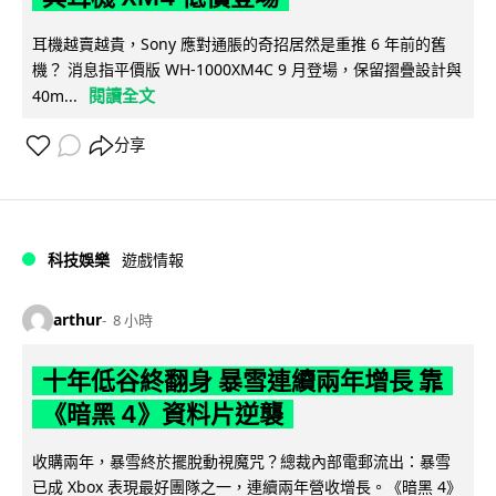
耳機越賣越貴，Sony 應對通脹的奇招居然是重推 6 年前的舊
機？ 消息指平價版 WH-1000XM4C 9 月登場，保留摺疊設計與
閱讀全文
40m...
分享
科技娛樂
遊戲情報
arthur
8 小時
十年低谷終翻身 暴雪連續兩年增長 靠
《暗黑 4》資料片逆襲
收購兩年，暴雪終於擺脫動視魔咒？總裁內部電郵流出：暴雪
已成 Xbox 表現最好團隊之一，連續兩年營收增長。《暗黑 4》