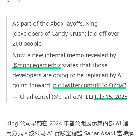
As part of the Xbox layoffs, King
(developers of Candy Crush) laid off over
200 people.
Now, a new internal memo revealed by
@mobilegamerbiz
states that those
developers are going to be replaced by AI
going forward.
pic.twitter.com/dEFoiOZqa2
— CharlieIntel (@charlieINTEL)
July 15, 2025
King 公司早前在 2024 年曾公開展示其內部 AI 運
用方式。該公司 AI 實驗室總監 Sahar Asadi 當時解