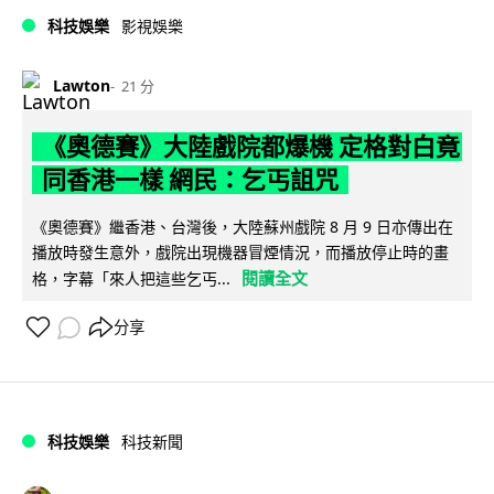
科技娛樂
影視娛樂
Lawton
21 分
《奧德賽》大陸戲院都爆機 定格對白竟
同香港一樣 網民：乞丐詛咒
《奧德賽》繼香港、台灣後，大陸蘇州戲院 8 月 9 日亦傳出在
播放時發生意外，戲院出現機器冒煙情況，而播放停止時的畫
閱讀全文
格，字幕「來人把這些乞丐...
分享
科技娛樂
科技新聞