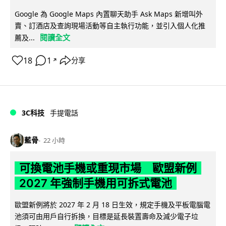
Google 為 Google Maps 內置聊天助手 Ask Maps 新增叫外
賣、訂酒店及查詢現場活動等自主執行功能，並引入個人化推
閱讀全文
薦及...
18
1
分享
↗
3C科技
手提電話
藍骨
22 小時
可換電池手機或重現市場 歐盟新例
2027 年強制手機用可拆式電池
歐盟新例將於 2027 年 2 月 18 日生效，規定手機及平板電腦電
池須可由用戶自行拆換，目標是延長裝置壽命及減少電子垃