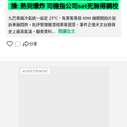
譟: 熱到爆炸 司機指公司set死無得調校
九巴車廂冷氣統一設定 25°C，有乘客乘搭 60M 線期間拍片投
訴車廂悶熱，批評管理層漠視乘客感受，事件正值天文台錄得
閱讀全文
史上最高氣溫。翻查資料...
分享
ADVERTISEMENT