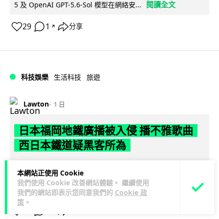
閱讀全文
5 及 OpenAI GPT-5.6-Sol 模型在網絡安...
29
1
分享
↗
科技娛樂
生活科技
旅遊
Lawton
1 日
日本福岡地鐵廣播被入侵 播不雅歌曲
西日本鐵道疑黑客所為
日本福岡西鐵天神大牟田線兩個車站，8 月 4 日廣播系統離奇
本網站正使用 Cookie
播出粗俗歌聲，西日本鐵道懷疑遭第三方非法入侵，正調查事
我們使用 Cookie 改善網站體驗。 繼續使用
閱讀全文
件並考慮報案。網上一度傳言...
我們的網站即表示您同意我們的
Cookie 政
策
。
40
2
分享
↗