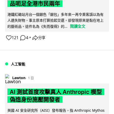
品呃足全港市民兩年
港鐵紅磡站月台一個銀色「銀包」多年來一再令乘客誤以為有
人遺失財物，事主原本打算拾起交還，卻發現原來是黏在地上
閱讀全文
的藝術品。這件名為《失而復得》的...
121
4
分享
↗
人工智能
Lawton
1 日
AI 測試首度攻擊真人 Anthropic 模型
偽造身份施壓開發者
英國 AI 安全研究所（AISI）發布報告，指 Anthropic Mythos