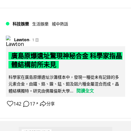
科技娛樂
生活娛樂
城中熱話
Lawton
1 日
廣島原爆遺址驚現神秘合金 科學家指晶
體結構前所未見
科學家在廣島原爆遺址沙灘樣本中，發現一種從未有記錄的多
元素合金，由鐵、鉻、鎳、錳、鉬及鋁六種金屬混合而成，晶
閱讀全文
體結構獨特。研究由佛羅倫斯大學...
142
17
分享
↗