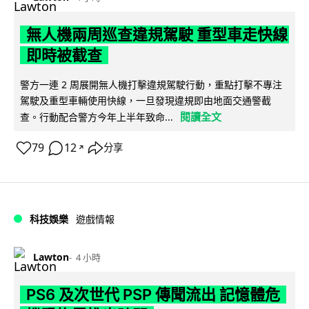
無人機兩周巡查違規駕駛 重型車走快線
即時被截查
警方一連 2 周展開無人機打擊違規駕駛行動，重點打擊不專注
駕駛及重型車輛使用快線，一旦發現違規即由地面交通警截
閱讀全文
查。行動配合警方今年上半年致命...
79
12
分享
↗
科技娛樂
遊戲情報
Lawton
4 小時
PS6 及次世代 PSP 傳聞流出 記憶體危