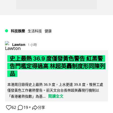
科技娛樂
生活科技
健康
Lawton
1 小時
史上最熱 36.9 度僅發黃色警告 紅黑警
告門檻定得過高 林超英轟制度形同陳列
品
本港周日錄得史上最熱 36.9 度，上水更達 39.8 度，惟勞工處
僅發黃色工作暑熱警告。前天文台台長林超英轟現行機制以
閱讀全文
「香港暑熱指數」為基...
62
19
分享
↗