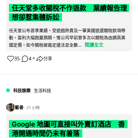
任天堂多收關稅不作退款 業績報告理
想卻惹集體訴訟
任天堂公布首季業績，受遊戲熱賣及一筆美國退還關稅款項帶
動，盈利大幅跑贏預期。惟公司早前曾多次以關稅為由調高美
閱讀全文
國定價，如今關稅被裁定違法並全數...
35
4
分享
↗
科技娛樂
生活科技
藍骨
21 小時
Google 地圖可直接叫外賣訂酒店 香
港開通時間仍未有着落