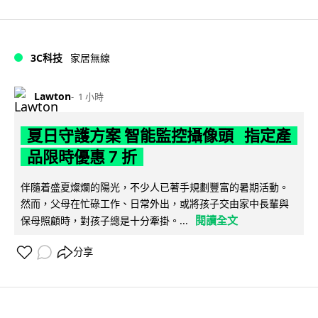
3C科技
家居無線
Lawton
1 小時
夏日守護方案 智能監控攝像頭 指定產
品限時優惠 7 折
伴隨着盛夏燦爛的陽光，不少人已著手規劃豐富的暑期活動。
然而，父母在忙碌工作、日常外出，或將孩子交由家中長輩與
閱讀全文
保母照顧時，對孩子總是十分牽掛。...
分享