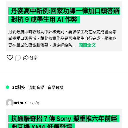
丹麥高中新例:回家功課一律加口頭答辯
對抗 9 成學生用 AI 作弊
丹麥政府即時收緊高中評核規則，要求學生為在家完成書面考
試接受口頭答辯，藉此核實作品是否由學生自行完成。學校亦
閱讀全文
要在筆試監察電腦螢幕、設定網絡防...
分享
3C科技
流動音樂
音樂耳機
arthur
7 小時
抗通脹奇招？傳 Sony 擬重推六年前經
典耳機 XM4 低價登場