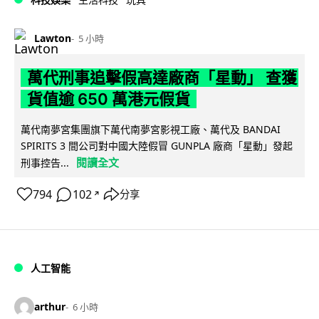
Lawton
5 小時
萬代刑事追擊假高達廠商「星動」 查獲
貨值逾 650 萬港元假貨
萬代南夢宮集團旗下萬代南夢宮影視工廠、萬代及 BANDAI
SPIRITS 3 間公司對中國大陸假冒 GUNPLA 廠商「星動」發起
閱讀全文
刑事控告...
794
102
分享
↗
人工智能
arthur
6 小時